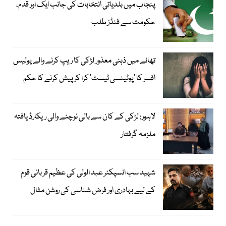
پنجاب میں بلدیاتی انتخابات کی جانب ایک اور قدم،
حکومت سے فنڈز طلب
تھانے میں ذہنی معذور لڑکی کا ریپ کرنے والے پولیس
افسر کا ’پوٹینسی ٹیسٹ‘ کرا کر پیش کرنے کا حکم
لاہور: لڑکی کے کان سے بالی نوچنے والی ریکارڈ یافتہ
ملزمہ گرفتار
شہید سب انسپکٹر عبد الولی کی عظیم قربانی قوم
کے لیے بہادری اور فرض شناسی کی روشن مثال