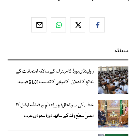
متعلقہ
راولپنڈی بورڈ کا میٹرک کے سالانہ امتحانات کے
نتائج کا اعلان، کامیابی کا تناسب 61.31 فیصد
خطے کی صورتحال؛ وزیراعظم اور فیلڈ مارشل کا
اعلیٰ سطح وفد کے ساتھ دورۂ سعودی عرب