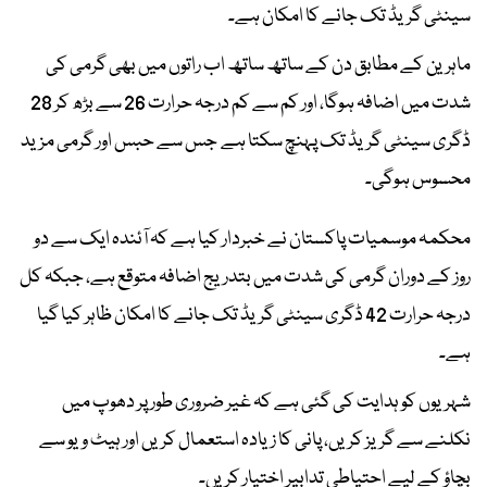
سینٹی گریڈ تک جانے کا امکان ہے۔
ماہرین کے مطابق دن کے ساتھ ساتھ اب راتوں میں بھی گرمی کی
شدت میں اضافہ ہوگا، اور کم سے کم درجہ حرارت 26 سے بڑھ کر 28
ڈگری سینٹی گریڈ تک پہنچ سکتا ہے جس سے حبس اور گرمی مزید
محسوس ہوگی۔
محکمہ موسمیات پاکستان نے خبردار کیا ہے کہ آئندہ ایک سے دو
روز کے دوران گرمی کی شدت میں بتدریج اضافہ متوقع ہے، جبکہ کل
درجہ حرارت 42 ڈگری سینٹی گریڈ تک جانے کا امکان ظاہر کیا گیا
ہے۔
شہریوں کو ہدایت کی گئی ہے کہ غیر ضروری طور پر دھوپ میں
نکلنے سے گریز کریں، پانی کا زیادہ استعمال کریں اور ہیٹ ویو سے
بچاؤ کے لیے احتیاطی تدابیر اختیار کریں۔