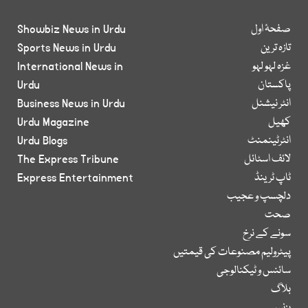
صفحۂ اول
Showbiz News in Urdu
تازہ ترین
Sports News in Urdu
غزہ لہو لہو
International News in
پاکستان
Urdu
انٹر نیشنل
Business News in Urdu
کھیل
Urdu Magazine
انٹرٹینمنٹ
Urdu Blogs
لائف اسٹائل
The Express Tribune
ٹاپ ٹرینڈ
Express Entertainment
دلچسپ و عجیب
صحت
سونے کے نرخ
پیٹرولیم مصنوعات کی قیمتیں
سائنس و ٹیکنالوجی
بلاگ