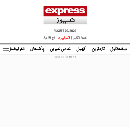
AUGUST 06, 2026
اشتہار لگائیں |
لائیو ٹی وی
| آج کا اخبار
صفحۂ اول
تازہ ترین
کھیل
خاص خبریں
پاکستان
انٹر نیشنل
ٹا