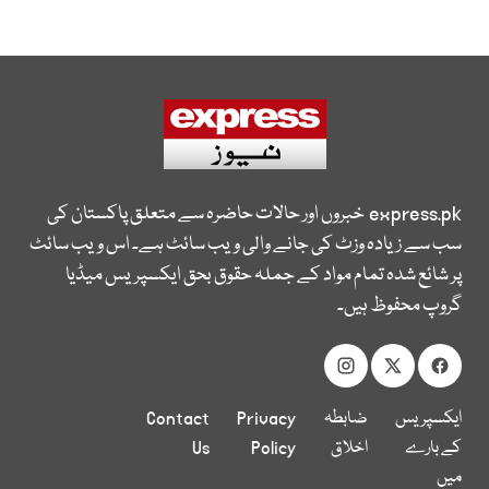
express.pk
خبروں اور حالات حاضرہ سے متعلق پاکستان کی
سب سے زیادہ وزٹ کی جانے والی ویب سائٹ ہے۔ اس ویب سائٹ
پر شائع شدہ تمام مواد کے جملہ حقوق بحق ایکسپریس میڈیا
گروپ محفوظ ہیں۔
ایکسپریس
ضابطہ
Privacy
Contact
کے بارے
اخلاق
Policy
Us
میں