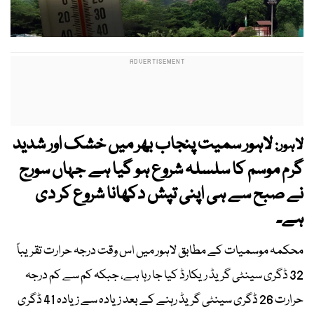
لاہور سمیت پنجاب بھر میں خشک اور شدید
لاہور:
گرم موسم کا سلسلہ شروع ہو گیا ہے جہاں سورج
نے صبح سے ہی اپنی تپش دکھانا شروع کر دی
ہے۔
محکمہ موسمیات کے مطابق لاہور میں اس وقت درجہ حرارت تقریباً
32 ڈگری سینٹی گریڈ ریکارڈ کیا جا رہا ہے، جبکہ کم سے کم درجہ
حرارت 26 ڈگری سینٹی گریڈ رہنے کے بعد زیادہ سے زیادہ 41 ڈگری