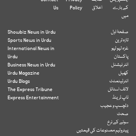
کے بارے
اخلاق
Policy
Us
میں
صفحۂ اول
Showbiz News in Urdu
تازہ ترین
Sports News in Urdu
غزہ لہو لہو
International News in
پاکستان
Urdu
انٹر نیشنل
Business News in Urdu
کھیل
Urdu Magazine
انٹرٹینمنٹ
Urdu Blogs
لائف اسٹائل
The Express Tribune
ٹاپ ٹرینڈ
Express Entertainment
دلچسپ و عجیب
صحت
سونے کے نرخ
پیٹرولیم مصنوعات کی قیمتیں