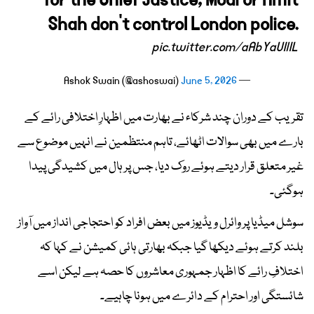
for the Chief Justice, Modi or Amit
Shah don’t control London police.
pic.twitter.com/aAbYaUIlIL
June 5, 2026
— Ashok Swain (@ashoswai)
تقریب کے دوران چند شرکاء نے بھارت میں اظہارِ اختلافی رائے کے
بارے میں بھی سوالات اٹھائے، تاہم منتظمین نے انہیں موضوع سے
غیر متعلق قرار دیتے ہوئے روک دیا، جس پر ہال میں کشیدگی پیدا
ہوگئی۔
سوشل میڈیا پر وائرل ویڈیوز میں بعض افراد کو احتجاجی انداز میں آواز
بلند کرتے ہوئے دیکھا گیا جبکہ بھارتی ہائی کمیشن نے کہا کہ
اختلافِ رائے کا اظہار جمہوری معاشروں کا حصہ ہے لیکن اسے
شائستگی اور احترام کے دائرے میں ہونا چاہیے۔