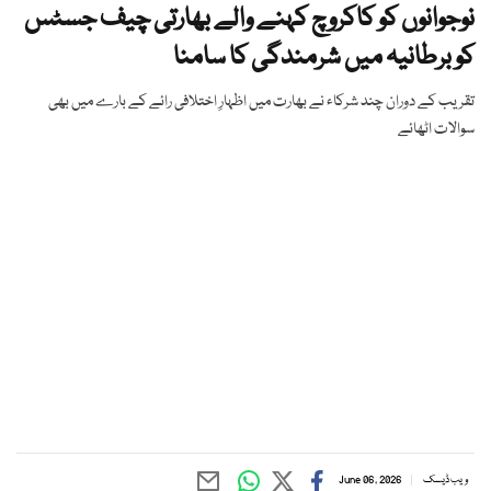
نوجوانوں کو کاکروچ کہنے والے بھارتی چیف جسٹس
کو برطانیہ میں شرمندگی کا سامنا
تقریب کے دوران چند شرکاء نے بھارت میں اظہارِ اختلافی رائے کے بارے میں بھی
سوالات اٹھائے
ویب ڈیسک
June 06, 2026