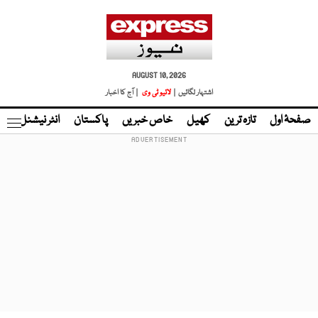
AUGUST 10, 2026
اشتہار لگائیں |
لائیو ٹی وی
| آج کا اخبار
صفحۂ اول
تازہ ترین
کھیل
خاص خبریں
پاکستان
انٹر نیشنل
ٹا