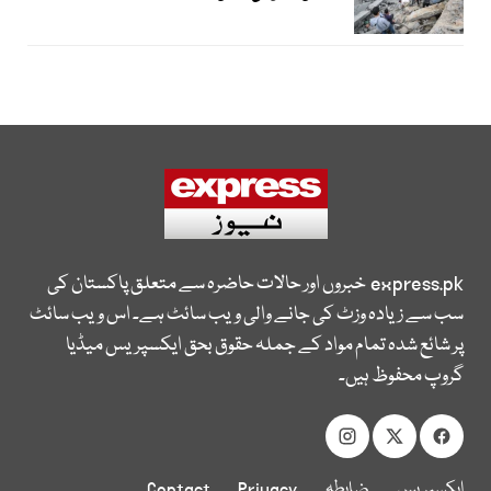
express.pk
خبروں اور حالات حاضرہ سے متعلق پاکستان کی
سب سے زیادہ وزٹ کی جانے والی ویب سائٹ ہے۔ اس ویب سائٹ
پر شائع شدہ تمام مواد کے جملہ حقوق بحق ایکسپریس میڈیا
گروپ محفوظ ہیں۔
ایکسپریس
ضابطہ
Privacy
Contact