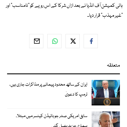
ہائی کمیشن آف انڈیا نے بعد ازاں شرکا کے اس رویے کو "نامناسب" اور
"غیر مہذب" قرار دیا۔
متعلقہ
ایران کے ساتھ محدود پیمانے پر مذاکرات جاری ہیں،
ٹرمپ کا دعویٰ
سابق امریکی صدر جوبائیڈن کینسر میں مبتلا،
بیماری مزید پھیل گئی