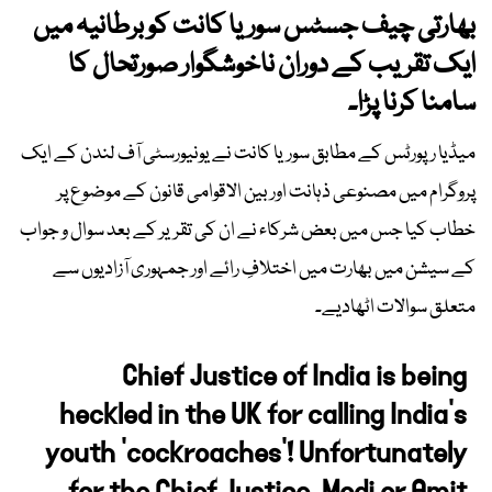
بھارتی چیف جسٹس سوریا کانت کو برطانیہ میں
ایک تقریب کے دوران ناخوشگوار صورتحال کا
سامنا کرنا پڑا۔
میڈیا رپورٹس کے مطابق سوریا کانت نے یونیورسٹی آف لندن کے ایک
پروگرام میں مصنوعی ذہانت اور بین الاقوامی قانون کے موضوع پر
خطاب کیا جس میں بعض شرکاء نے ان کی تقریر کے بعد سوال و جواب
کے سیشن میں بھارت میں اختلافِ رائے اور جمہوری آزادیوں سے
متعلق سوالات اٹھادیے۔
Chief Justice of India is being
heckled in the UK for calling India’s
youth ‘cockroaches’! Unfortunately