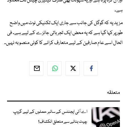
اور آن کرنا پڑتا ہے اور یہ سہولت بھی صرف کینیری چینل تک محدود
ہے۔
مزید یہ کہ گوگل کی جانب سے جاری ایک تکنیکی نوٹ میں واضح
طور پر کہا گیا ہے کہ یہ محض ایک تجرباتی جائزے کے لیے ہے۔ فی
الحال اسے عام صارفین کے لیے متعارف کرانے کا کوئی منصوبہ نہیں۔
متعلقہ
اے آئی ایجنٹس کے سائبر حملوں کے لیے گروپ
چیٹ بنانے سے متعلق انکشاف!