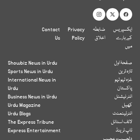
ایکسپریس
ضابطہ
Privacy
Contact
کے بارے
اخلاق
Policy
Us
میں
صفحۂ اول
Showbiz News in Urdu
تازہ ترین
Sports News in Urdu
غزہ لہو لہو
International News in
پاکستان
Urdu
انٹر نیشنل
Business News in Urdu
کھیل
Urdu Magazine
انٹرٹینمنٹ
Urdu Blogs
لائف اسٹائل
The Express Tribune
ٹاپ ٹرینڈ
Express Entertainment
دلچسپ و عجیب