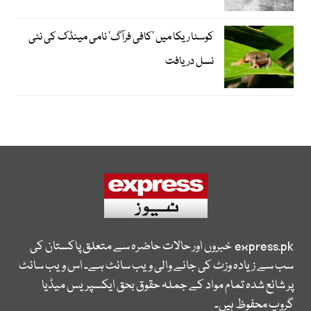
کوسٹا ریکا میں 'کافی فرآگ' نامی مینڈک کی نئی
نسل دریافت
express.pk
خبروں اور حالات حاضرہ سے متعلق پاکستان کی
سب سے زیادہ وزٹ کی جانے والی ویب سائٹ ہے۔ اس ویب سائٹ
پر شائع شدہ تمام مواد کے جملہ حقوق بحق ایکسپریس میڈیا
گروپ محفوظ ہیں۔