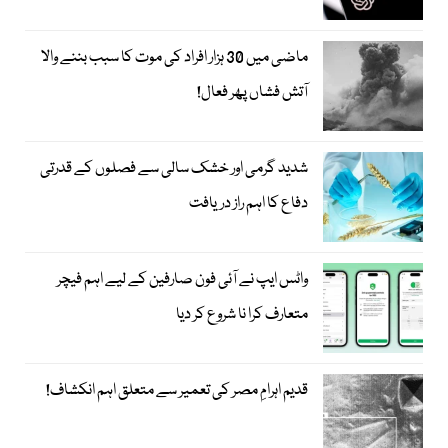
ماضی میں 30 ہزار افراد کی موت کا سبب بننے والا
آتش فشاں پھر فعال!
شدید گرمی اور خشک سالی سے فصلوں کے قدرتی
دفاع کا اہم راز دریافت
واٹس ایپ نے آئی فون صارفین کے لیے اہم فیچر
متعارف کرا نا شروع کر دیا
قدیم اہرامِ مصر کی تعمیر سے متعلق اہم انکشاف!