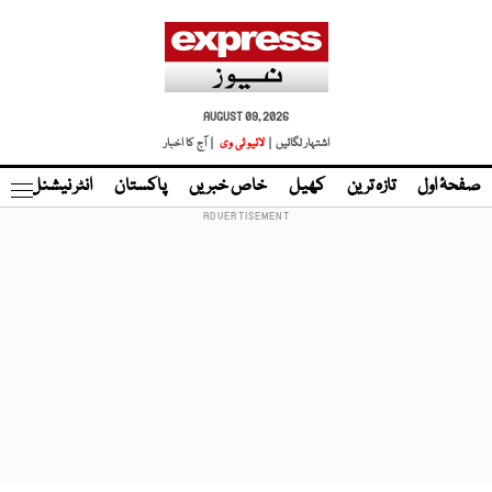
AUGUST 09, 2026
اشتہار لگائیں |
لائیو ٹی وی
| آج کا اخبار
صفحۂ اول
تازہ ترین
کھیل
خاص خبریں
پاکستان
انٹر نیشنل
ٹا