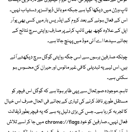
ٹاپ ورژن میں دیکھا گیا ہے جبکہ موبائل ڈیوائسز پر دستیاب نہیں۔
اس کے فعال ہونے کے بعد کروم کے ایڈریس بار میں کسی بھی یو آر
ایل کے علاوہ کچھ بھی ٹائپ کرنے پر صارف روایتی سرچ نتائج کے
بجائے سیدھا اے آئی موڈ میں پہنچ جاتا ہے۔
چونکہ صارفین برسوں سے اسی جگہ روایتی گوگل سرچ دیکھتے آئے
ہیں، اس لیے یہ تبدیلی کافی غیر مانوس اور حیران کن محسوس ہو
سکتی ہے۔
تاہم، موجودہ صورتحال سے یہی ظاہر ہوتا ہے کہ گوگل اس فیچر کو
مستقل طور پر نافذ کرنے کی تیاری کے بجائے فی الحال صرف اس خیال
کا تجربہ کر رہا ہے۔ جس کی بڑی دلیل یہ ہے کہ یہ فیچر بطورِ ڈیفالٹ
فعال نہیں۔ صارفین کو خود chrome://flags میں جا کر اسے تلاش