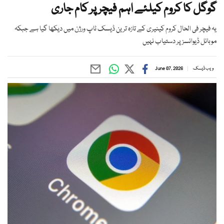
گوگل کا کروم کیلئے اہم فیچر پر کام جاری
یہ فیچر فی الحال کروم کینیری کے تازہ ترین ڈیسک ٹاپ ورژن میں دیکھا گیا ہے جبکہ
موبائل ڈیوائسز پر دستیاب نہیں
ویب ڈیسک
June 07, 2026