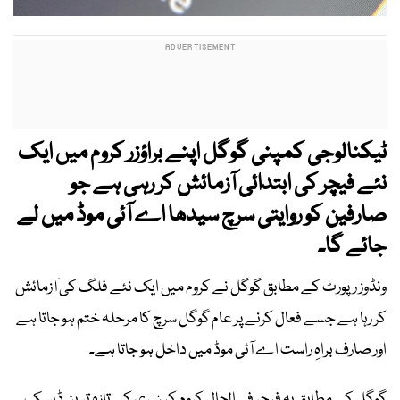
ٹیکنالوجی کمپنی
گوگل اپنے براؤزر کروم میں ایک
نئے فیچر کی ابتدائی آزمائش کر رہی ہے جو
صارفین کو روایتی سرچ سیدھا
اے آئی موڈ میں لے
جائے گا۔
ونڈوز رپورٹ کے مطابق گوگل نے کروم میں ایک نئے فلگ کی آزمائش
کر رہا ہے جسے فعال کرنے پر عام گوگل سرچ کا مرحلہ ختم ہو جاتا ہے
اور صارف براہِ راست اے آئی موڈ میں داخل ہو جاتا ہے۔
گوگل کے مطابق یہ فیچر فی الحال کروم کینیری کے تازہ ترین ڈیسک