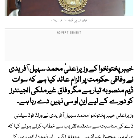
فوٹو: کے پی گورنمنٹ فیس بک
خیبرپختونخوا کے وزیراعلیٰ محمد سہیل آفریدی
نے وفاقی حکومت پر الزام عائد کیا ہے کہ سوات
ڈیم منصوبہ تیار ہے مگر وفاق غیرملکی انجینئرز
کو دورے کے لیے این او سی نہیں دے رہا ہے۔
وزیراعلیٰ خیبرپختونخوا محمد سہیل آفریدی نے ورلڈ فوڈ سیفٹی
ڈے کی مناسبت سے منعقدہ تقریب سے خطاب کرتے ہوئے کہا کہ
عوام میں محفوظ خوراک سے متعلق آگاہی اور ذمہ دارانہ رویوں کا