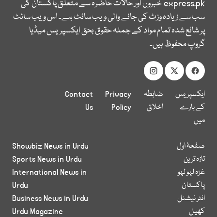
express.pk
خبروں اور حالات حاضرہ سے متعلق پاکستان کی
سب سے زیادہ وزٹ کی جانے والی ویب سائٹ ہے۔ اس ویب سائٹ
پر شائع شدہ تمام مواد کے جملہ حقوق بحق ایکسپریس میڈیا
گروپ محفوظ ہیں۔
ایکسپریس
ضابطہ
Privacy
Contact
کے بارے
اخلاق
Policy
Us
میں
صفحۂ اول
Showbiz News in Urdu
تازہ ترین
Sports News in Urdu
غزہ لہو لہو
International News in
پاکستان
Urdu
انٹر نیشنل
Business News in Urdu
کھیل
Urdu Magazine