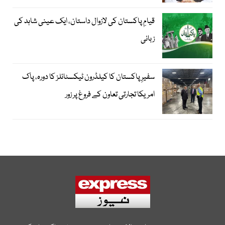
قیامِ پاکستان کی لازوال داستان، ایک عینی شاہد کی
زبانی
سفیرِ پاکستان کا کیلڈرون ٹیکسٹائلز کا دورہ، پاک
امریکا تجارتی تعاون کے فروغ پر زور