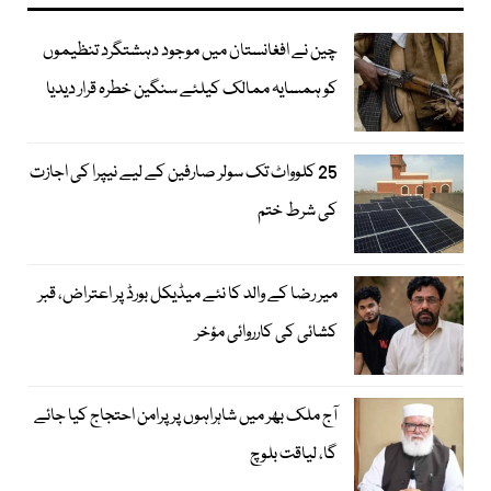
چین نے افغانستان میں موجود دہشتگرد تنظیموں
کو ہمسایہ ممالک کیلئے سنگین خطرہ قرار دیدیا
25 کلوواٹ تک سولر صارفین کے لیے نیپرا کی اجازت
کی شرط ختم
میر رضا کے والد کا نئے میڈیکل بورڈ پر اعتراض، قبر
کشائی کی کارروائی مؤخر
آج ملک بھر میں شاہراہوں پر پرامن احتجاج کیا جائے
گا، لیاقت بلوچ