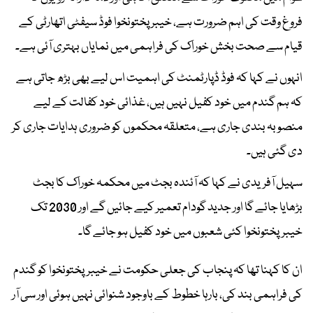
فروغ وقت کی اہم ضرورت ہے، خیبر پختونخوا فوڈ سیفٹی اتھارٹی کے
قیام سے صحت بخش خوراک کی فراہمی میں نمایاں بہتری آئی ہے۔
انہوں نے کہا کہ فوڈ ڈپارٹمنٹ کی اہمیت اس لیے بھی بڑھ جاتی ہے
کہ ہم گندم میں خود کفیل نہیں ہیں، غذائی خود کفالت کے لیے
منصوبہ بندی جاری ہے، متعلقہ محکموں کو ضروری ہدایات جاری کر
دی گئی ہیں۔
سہیل آفریدی نے کہا کہ آئندہ بجٹ میں محکمہ خوراک کا بجٹ
بڑھایا جائے گا اور جدید گودام تعمیر کیے جائیں گے اور 2030 تک
خیبرپختونخوا کئی شعبوں میں خود کفیل ہو جائے گا۔
ان کا کہنا تھا کہ پنجاب کی جعلی حکومت نے خیبرپختونخوا کو گندم
کی فراہمی بند کی، بارہا خطوط کے باوجود شنوائی نہیں ہوئی اور سی آر