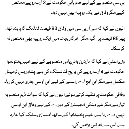
بی سی منصوبے کے لیے صوبائی حکومت نے 3 ارب روپے مختص
کیے مگر وفاق نے ایک روپیہ بھی نہیں دیا۔
انہوں نے کہا کہ سی آر بی سی میں وفاق 80 فیصد فنڈنگ کا پابند تھا،
پھر 65 فیصد پر آ گیا، مگر آخرکار بجٹ میں ایک روپیہ بھی مختص نہ
کر سکا۔
وزیراعلیٰ نے کہا کہ ناردرن بائی پاس منصوبے کے لیے خیبرپختونخوا
حکومت نے 4 ارب روپے کی بریج فنانسنگ کی ہے، پشاور بس ٹرمینل
مکمل ہے مگر این ایچ اے راستے کے لیے این او سی جاری نہیں کر رہا۔
وفاقی حکومت پر تنقید کرتے ہوئے انہوں نے کہا کہ سوات ڈیم منصوبہ
تیار ہے مگر غیر ملکی انجینئرز کے دورے کے لیے وفاق این او سی
نہیں دے رہا ہے، خیبرپختونخوا کے ساتھ امتیازی سلوک کیا جا رہا
ہے، اس سے نفرتیں بڑھیں گی۔