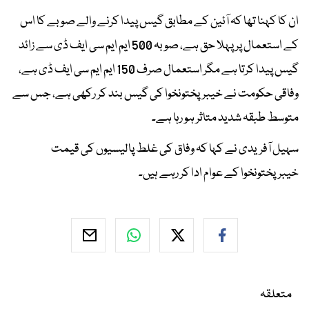
ان کا کہنا تھا کہ آئین کے مطابق گیس پیدا کرنے والے صوبے کا اس
کے استعمال پر پہلا حق ہے، صوبہ 500 ایم ایم سی ایف ڈی سے زائد
گیس پیدا کرتا ہے مگر استعمال صرف 150 ایم ایم سی ایف ڈی ہے،
وفاقی حکومت نے خیبرپختونخوا کی گیس بند کر رکھی ہے، جس سے
متوسط طبقہ شدید متاثر ہو رہا ہے۔
سہیل آفریدی نے کہا کہ وفاق کی غلط پالیسیوں کی قیمت
خیبرپختونخوا کے عوام ادا کر رہے ہیں۔
متعلقہ