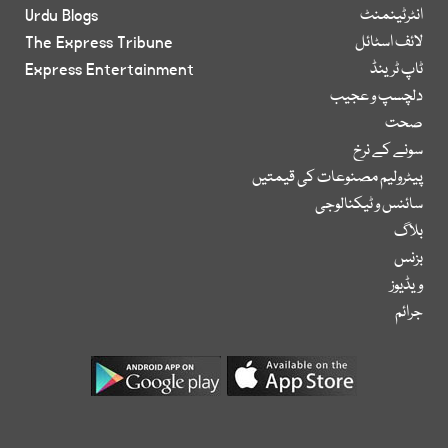
انٹرٹینمنٹ
Urdu Blogs
لائف اسٹائل
The Express Tribune
ٹاپ ٹرینڈ
Express Entertainment
دلچسپ و عجیب
صحت
سونے کے نرخ
پیٹرولیم مصنوعات کی قیمتیں
سائنس و ٹیکنالوجی
بلاگ
بزنس
ویڈیوز
جرائم