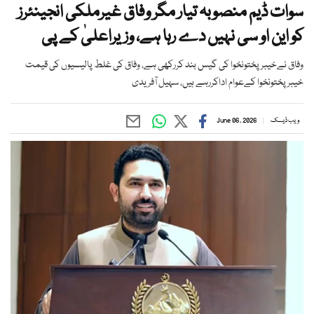
سوات ڈیم منصوبہ تیار مگر وفاق غیرملکی انجینئرز
کو این او سی نہیں دے رہا ہے، وزیراعلیٰ کے پی
وفاق نےخیبرپختونخوا کی گیس بند کررکھی ہے، وفاق کی غلط پالیسیوں کی قیمت
خیبرپختونخوا کےعوام اداکررہے ہیں، سہیل آفریدی
ویب ڈیسک
June 06, 2026