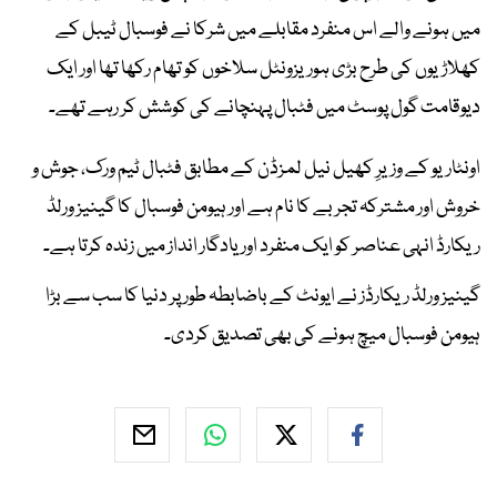
میں ہونے والے اس منفرد مقابلے میں شرکا نے فوسبال ٹیبل کے
کھلاڑیوں کی طرح بڑی ہوریزونٹل سلاخوں کو تھام رکھا تھا اور ایک
دیوقامت گول پوسٹ میں فٹبال پہنچانے کی کوشش کر رہے تھے۔
اونٹاریو کے وزیرِ کھیل نیل لمزڈن کے مطابق فٹبال ٹیم ورک، جوش و
خروش اور مشترکہ تجربے کا نام ہے اور ہیومن فوسبال کا گینیز ورلڈ
ریکارڈ انہی عناصر کو ایک منفرد اور یادگار انداز میں زندہ کرتا ہے۔
گینیز ورلڈ ریکارڈز نے ایونٹ کے باضابطہ طور پر دنیا کا سب سے بڑا
ہیومن فوسبال میچ ہونے کی بھی تصدیق کردی۔