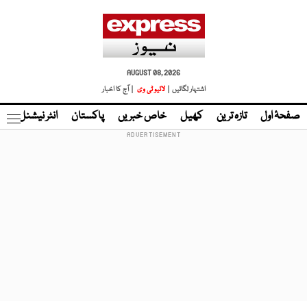
AUGUST 08, 2026
اشتہار لگائیں |
لائیو ٹی وی
| آج کا اخبار
صفحۂ اول
تازہ ترین
کھیل
خاص خبریں
پاکستان
انٹر نیشنل
ٹا