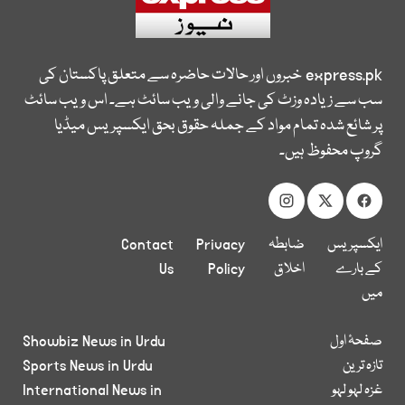
express.pk
خبروں اور حالات حاضرہ سے متعلق پاکستان کی
سب سے زیادہ وزٹ کی جانے والی ویب سائٹ ہے۔ اس ویب سائٹ
پر شائع شدہ تمام مواد کے جملہ حقوق بحق ایکسپریس میڈیا
گروپ محفوظ ہیں۔
ایکسپریس
ضابطہ
Privacy
Contact
کے بارے
اخلاق
Policy
Us
میں
صفحۂ اول
Showbiz News in Urdu
تازہ ترین
Sports News in Urdu
غزہ لہو لہو
International News in