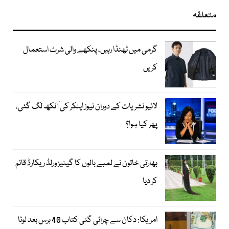
متعلقہ
گرمی میں ٹھنڈا رہیں، پنکھے والی شرٹ استعمال
کریں
لائیو نشریات کے دوران نیوز اینکر کی آنکھ لگ گئی،
پھر کیا ہوا؟
بھارتی خاتون نے لمبے بالوں کا گینیز ورلڈ ریکارڈ قائم
کر دیا
امریکا: دکان سے چرائی گئی کتاب 40 برس بعد لوٹا