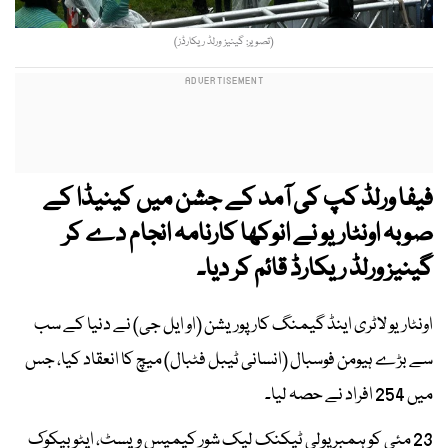
(تصویر: گینیز ورلڈ ریکارڈز)
فیفا ورلڈ کپ کی آمد کے جشن میں کینیڈا کے
صوبہ اونٹاریو نے
انوکھا
کارنامہ انجام دے کر
گینیز ورلڈ ریکارڈ قائم کر دیا۔
اونٹاریو لاٹری اینڈ گیمنگ کارپوریشن (او ایل جی) نے دنیا کے سب
سے بڑے ہیومن فوسبال (انسانی ٹیبل فٹبال) میچ کا انعقاد کیا، جس
میں 254 افراد نے حصہ لیا۔
23 مئی کو ہمبر پولی ٹیکنک لیک شور کیمپس ویسٹ، ایٹوبیکوک