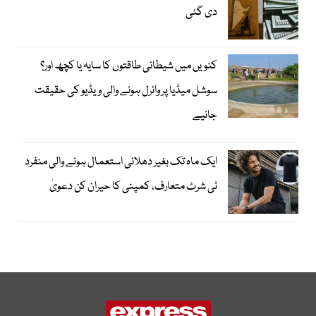
دی گئی
کنویں میں شیطانی طاقتوں کا سایہ یا کچھ اور؟
سوشل میڈیا پر وائرل ہونے والی ویڈیو کی حقیقت
جانیے
ایک ماہ تک بغیر دھلائی استعمال ہونے والی منفرد
ٹی شرٹ متعارف، کمپنی کا حیران کن دعویٰ