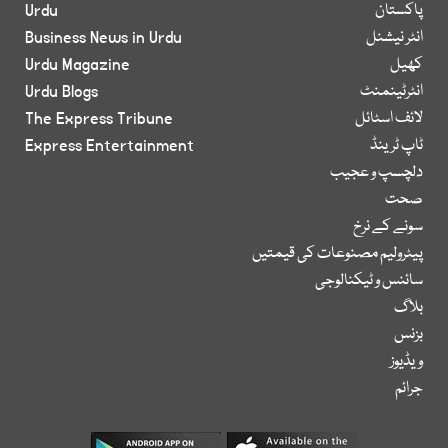
پاکستان
Urdu
انٹر نیشنل
Business News in Urdu
کھیل
Urdu Magazine
انٹرٹینمنٹ
Urdu Blogs
لائف اسٹائل
The Express Tribune
ٹاپ ٹرینڈ
Express Entertainment
دلچسپ و عجیب
صحت
سونے کے نرخ
پیٹرولیم مصنوعات کی قیمتیں
سائنس و ٹیکنالوجی
بلاگ
بزنس
ویڈیوز
جرائم