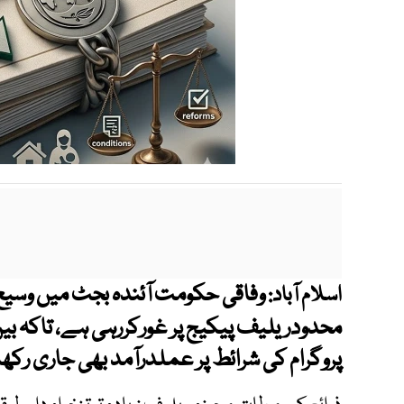
وفاقی حکومت آئندہ بجٹ میں وسیع
اسلام آباد:
محدودریلیف پیکیج پر غورکررہی ہے، تاکہ بین ال
پروگرام کی شرائط پر عملدرآمد بھی جاری رک