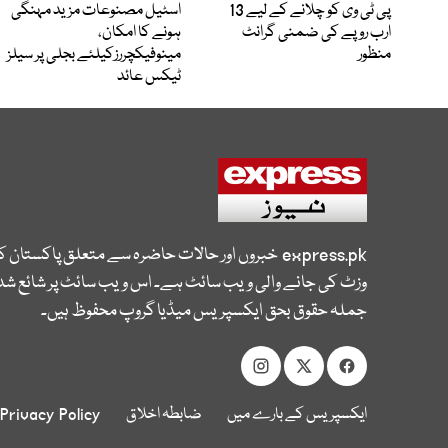
پی ٹی وی کو چلانے کے لیے 13
اسٹیل مصنوعات مزید مہنگی
ارب روپے کی ضمنی گرانٹ
ہونے کا امکان،
منظور
مینوفیکچررزکیلئے بجلی پر سیلز
ٹیکس عائد
express.pk
خبروں اور حالات حاضرہ سے متعلق پاکستان 
وزٹ کی جانے والی ویب سائٹ ہے۔ اس ویب سائٹ پر شائع شدہ
جملہ حقوق بحق ایکسپریس میڈیا گروپ محفوظ ہیں۔
ایکسپریس کے بارے میں
ضابطہ اخلاق
Privacy Policy