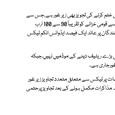
یویڈنڈانکم ٹیکس ختم کرنے کی تجویز بھی زیر غور ہے،جس سے
کمپنیوں کو بڑاریلیف مل سکتاہے، تاہم اس اقدام سے قومی خزانے کو تقریباً 90 سے 100 ارب
نندگان پر عائد ایک فیصد ایڈوانس انکم ٹیکس
 بڑے ریلیف دینے کے موڈمیں نہیں،جبکہ
 غورجاری ہے۔
 پر ٹیکس سے متعلق متعدد تجاویز زیر غور
تھ مذاکرات مکمل ہونے کے بعد تجاویز پرحتمی