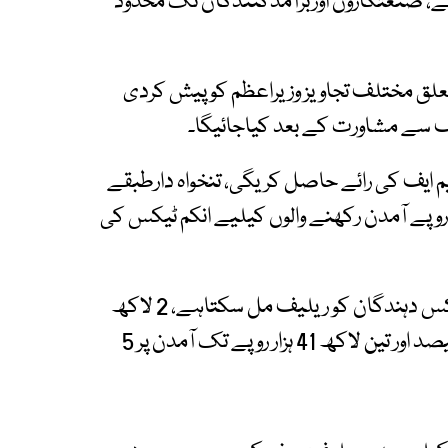
طبقے، صنعتکاروں اوربرآمدکنندگان تک محدود
لق مختلف تجاویز وزیراعظم کو پیش کردی
ایف سے مشاورت کے بعد کیاجائیگا۔
پر آئی ایم ایف کی رائے حاصل کریگی، تنخواہ دارطبقے
ورتجاویزمیں ماہانہ 2لاکھ سے3 لاکھ روپے آمدن رکھنے والوں کیلیے انکم ٹیکس کی
مجوزہ منصوبے کے مطابق تقریباً 5 لاکھ 50 ہزار ٹیکس دہندگان کو ریلیف مل سکتاہے، 2 لاکھ
67 ہزارروپے تک ماہانہ آمدن پر ٹیکس شرح میں 4 فیصد اور تین لاکھ 41 ہزار روپے تک آمدن پر 5