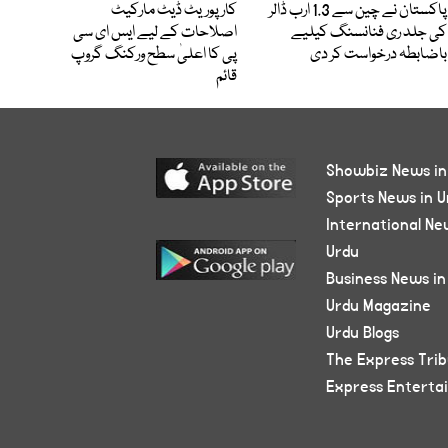
پاکستان نے چین سے 1.3 ارب ڈالر
کارپوریٹ ڈیٹ مارکیٹ
کی جلد ری فنانسنگ کیلیے
اصلاحات کے لیے ایس ای سی
باضابطہ درخواست کر دی
پی کا اعلیٰ سطح ورکنگ گروپ
قائم
Showbiz News in
Sports News in U
International Ne
Urdu
Business News in
Urdu Magazine
Urdu Blogs
The Express Tri
Express Enterta