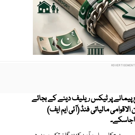
 پیمانے پر ٹیکس ریلیف دینے کے بجائے
اقوامی مالیاتی فنڈ (آئی ایم ایف)
ھاجاسکے۔