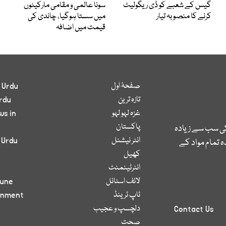
گیس کے شعبے کو ڈی ریگولیٹ
سونا عالمی و مقامی مارکیٹوں
کرنے کا منصوبہ تیار
میں سستا ہوگیا، چاندی کی
قیمت میں اضافہ
صفحۂ اول
 Urdu
تازہ ترین
rdu
غزہ لہو لہو
ws in
پاکستان
کی سب سے زیادہ
انٹر نیشنل
 Urdu
 تمام مواد کے
کھیل
انٹرٹینمنٹ
لائف اسٹائل
bune
ٹاپ ٹرینڈ
inment
دلچسپ و عجیب
Contact Us
صحت