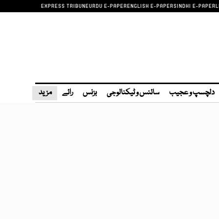
EXPRESS TRIBUNE
URDU E-PAPER
ENGLISH E-PAPER
SINDHI E-PAPER
L
دلچسپ و عجیب
سائنس و ٹیکنالوجی
بزنس
رائے
مزید