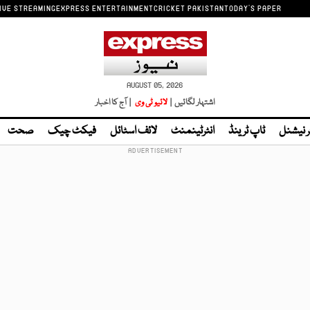
IVE STREAMING
EXPRESS ENTERTAINMENT
CRICKET PAKISTAN
TODAY'S PAPER
AUGUST 05, 2026
اشتہار لگائیں |
لائیو ٹی وی
| آج کا اخبار
ر نیشنل
ٹاپ ٹرینڈ
انٹرٹینمنٹ
لائف اسٹائل
فیکٹ چیک
صحت