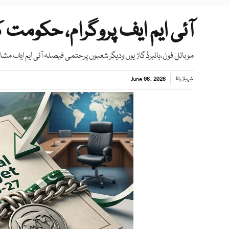
آئی ایم ایف پروگرام، حکومت
موبائل فون،ہائبرڈگاڑیوں ودیگر شعبوں پرحتمی فیصلہ آئی ایم ایف مش
شہباز رانا
June 06, 2026