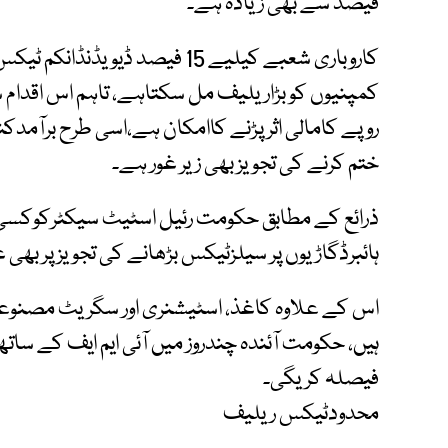
فیصد سے بھی زیادہ ہے۔
کاروباری شعبے کیلیے 15 فیصد ڈ
روپے کامالی اثر پڑنے کاامکان ہے،اسی طرح برآمدک
ختم کرنے کی تجویز بھی زیر غور ہے۔
ذرائع کے مطابق حکومت رئیل اسٹیٹ سیکٹرکوکسی
ہائبرڈگاڑیوں پر سیلزٹیکس بڑھانے کی تجویز پر بھی
اس کے علاوہ کاغذ، اسٹیشنری اور سگریٹ مصنوعات
ہیں، حکومت آئندہ چندروز میں آئی ایم ایف کے سا
فیصلہ کریگی۔
محدودٹیکس ریلیف