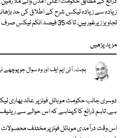
ذرائع کے مطابق حکومت اعلیٰ آمدن والے ملازمین
زیادہ سے زیادہ ٹیکس شرح کے اطلاق کی حد بڑھان
تجاویز زیرغور ہیں، تاکہ 35 فیصد انکم ٹیکس صرف زیادہ آمدن والوں پر لاگو ہو۔
مزید پڑھیں
بجٹ، آئی ایم ایف اور وہ سوال جو پوچھے 
دوسری جانب حکومت موبائل فونز پر عائد بھاری ٹیک
ہے، تاہم ذرائع کاکہناہے کہ اس حوالے سے ریلیف 