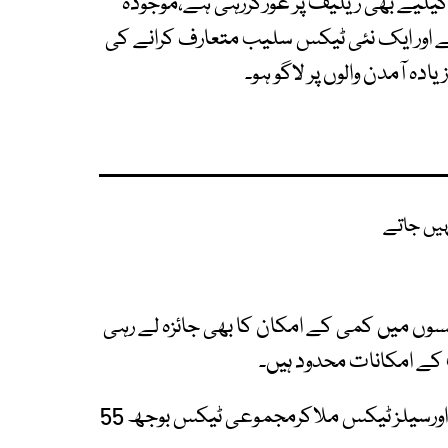
 کیلیے بھی ریلیف پر غورکررہی ہے،موجودہ
ے اور ایک نئی ٹیکس سلیب متعارف کرانے کی
نہیں جاتے
سوں میں کمی کے امکان کا بھی جائزہ لے رہی
کے امکانات محدود ہیں۔
اس وقت درآمدی موبائل فونز پر مختلف محصولات اورسیلز ٹیکس ملاکرمجموعی ٹیکس بوجھ 55