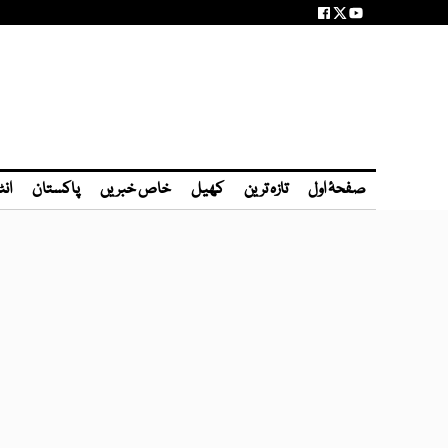
صفحۂ اول
تازہ ترین
کھیل
خاص خبریں
پاکستان
انٹ