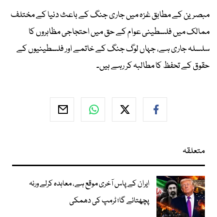
مبصرین کے مطابق غزہ میں جاری جنگ کے باعث دنیا کے مختلف
ممالک میں فلسطینی عوام کے حق میں احتجاجی مظاہروں کا
سلسلہ جاری ہے، جہاں لوگ جنگ کے خاتمے اور فلسطینیوں کے
حقوق کے تحفظ کا مطالبہ کر رہے ہیں۔
متعلقہ
ایران کے پاس آخری موقع ہے، معاہدہ کرلے ورنہ
پچھتائے گا؛ ٹرمپ کی دھمکی