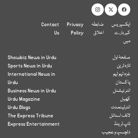
ایکسپریس
ضابطہ
Privacy
Contact
کے بارے
اخلاق
Policy
Us
میں
صفحۂ اول
Showbiz News in Urdu
تازہ ترین
Sports News in Urdu
غزہ لہو لہو
International News in
پاکستان
Urdu
انٹر نیشنل
Business News in Urdu
کھیل
Urdu Magazine
انٹرٹینمنٹ
Urdu Blogs
لائف اسٹائل
The Express Tribune
ٹاپ ٹرینڈ
Express Entertainment
دلچسپ و عجیب