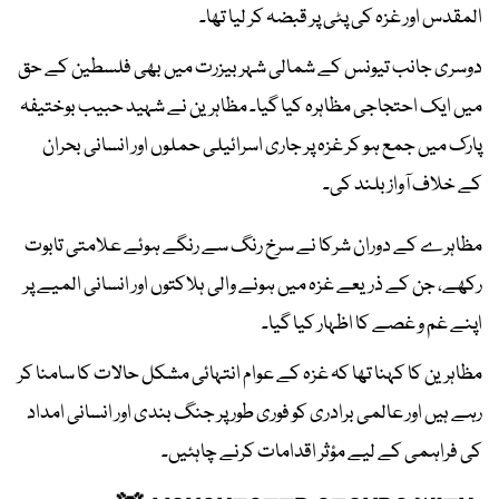
المقدس اور غزہ کی پٹی پر قبضہ کر لیا تھا۔
دوسری جانب تیونس کے شمالی شہر بیزرت میں بھی فلسطین کے حق
میں ایک احتجاجی مظاہرہ کیا گیا۔ مظاہرین نے شہید حبیب بوختیفہ
پارک میں جمع ہو کر غزہ پر جاری اسرائیلی حملوں اور انسانی بحران
کے خلاف آواز بلند کی۔
مظاہرے کے دوران شرکا نے سرخ رنگ سے رنگے ہوئے علامتی تابوت
رکھے، جن کے ذریعے غزہ میں ہونے والی ہلاکتوں اور انسانی المیے پر
اپنے غم و غصے کا اظہار کیا گیا۔
مظاہرین کا کہنا تھا کہ غزہ کے عوام انتہائی مشکل حالات کا سامنا کر
رہے ہیں اور عالمی برادری کو فوری طور پر جنگ بندی اور انسانی امداد
کی فراہمی کے لیے مؤثر اقدامات کرنے چاہئیں۔