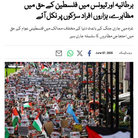
برطانیہ اور تیونس میں فلسطین کے حق میں
مظاہرے، ہزاروں افراد سڑکوں پر نکل آئے
غزہ میں جاری جنگ کے باعث دنیا کے مختلف ممالک میں فلسطینی عوام کے حق
میں احتجاجی مظاہروں کا سلسلہ جاری ہے
ویب ڈیسک
June 07, 2026