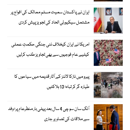
ایران نے پاکستان سمیت مسلم ممالک کی افواج پر
مشتمل سیکیورٹی اتحاد کی تجویز پیش کردی
امریکا نے ایران کیخلاف نئی جنگی حکمتِ عملی
کیلیے عام فوجیوں سے بھی تجاویز طلب کرلیں
پیرو میں نازکا لائنز کے آثار قدیمہ میں سیاحوں کا
طیارہ گر کر تباہ؛ 13 ہلاکتیں
آنگ سان سو چی 4 سال بعد پہلی بار منظرعام پر؛ وفد
سے ملاقات کی تصاویر جاری