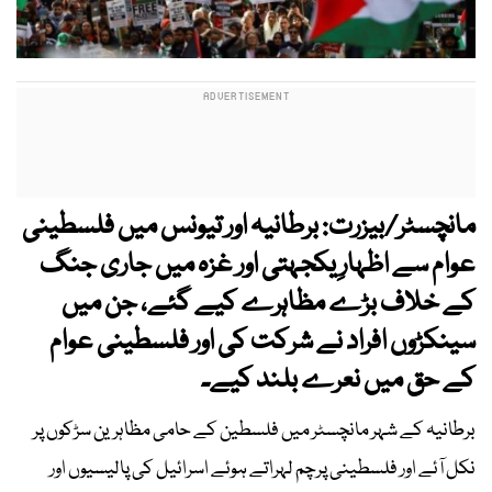
مانچسٹر/بیزرت: برطانیہ اور تیونس میں فلسطینی
عوام سے اظہارِ یکجہتی اور غزہ میں جاری جنگ
کے خلاف بڑے مظاہرے کیے گئے، جن میں
سینکڑوں افراد نے شرکت کی اور فلسطینی عوام
کے حق میں نعرے بلند کیے۔
برطانیہ کے شہر مانچسٹر میں فلسطین کے حامی مظاہرین سڑکوں پر
نکل آئے اور فلسطینی پرچم لہراتے ہوئے اسرائیل کی پالیسیوں اور