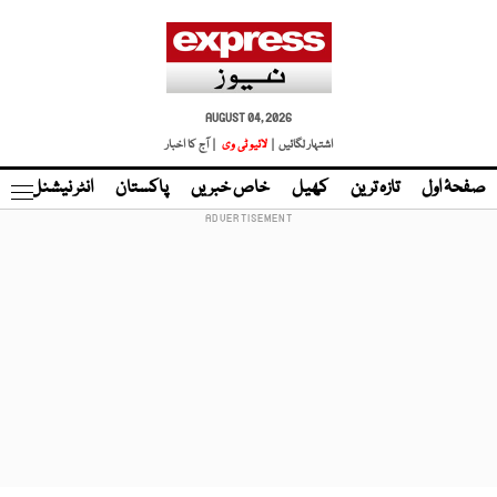
AUGUST 04, 2026
اشتہار لگائیں |
لائیو ٹی وی
| آج کا اخبار
صفحۂ اول
تازہ ترین
کھیل
خاص خبریں
پاکستان
انٹر نیشنل
ٹا