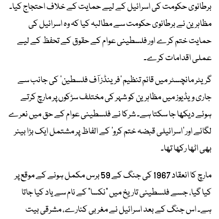
برطانوی حکومت کی اسرائیل کے لیے حمایت کے خلاف احتجاج کیا۔
مظاہرین نے برطانوی حکومت سے مطالبہ کیا کہ وہ اسرائیل کی
حمایت ختم کرے اور فلسطینی عوام کے حقوق کے تحفظ کے لیے
عملی اقدامات کرے۔
گریٹر مانچسٹر میں قائم تنظیم ’فرینڈز آف فلسطین‘ کی جانب سے
جاری ویڈیوز میں مظاہرین کو شہر کی مختلف سڑکوں پر مارچ کرتے
ہوئے دیکھا جا سکتا ہے۔ شرکا نے فلسطینی عوام کے حق میں نعرے
لگائے اور ’اسرائیلی قبضہ ختم کرو‘ کے الفاظ پر مشتمل ایک بڑا بینر
بھی اٹھا رکھا تھا۔
مارچ کا انعقاد 1967 کی جنگ کے 59 برس مکمل ہونے کے موقع پر
کیا گیا، جسے فلسطینی تاریخ میں "نکسا" کے نام سے یاد کیا جاتا
ہے۔ اس جنگ کے بعد اسرائیل نے مغربی کنارے، مشرقی بیت