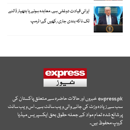
ایرانی قیادت دوغلی ہے، معاہدہ ہونے یا ہتھیار ڈالنے
تک ناکہ بندی جاری رکھیں گے؛ ٹرمپ
express.pk
خبروں اور حالات حاضرہ سے متعلق پاکستان کی
سب سے زیادہ وزٹ کی جانے والی ویب سائٹ ہے۔ اس ویب سائٹ
پر شائع شدہ تمام مواد کے جملہ حقوق بحق ایکسپریس میڈیا
گروپ محفوظ ہیں۔