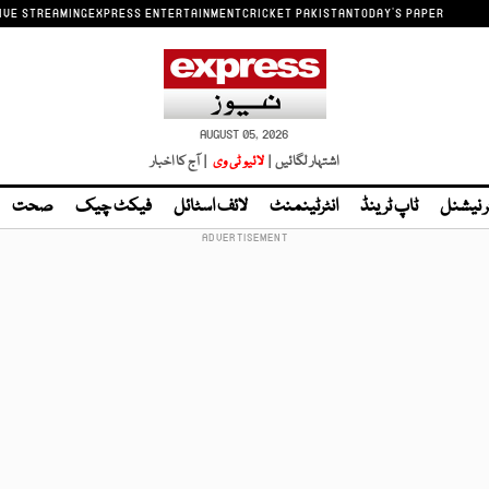
IVE STREAMING
EXPRESS ENTERTAINMENT
CRICKET PAKISTAN
TODAY'S PAPER
AUGUST 05, 2026
اشتہار لگائیں |
لائیو ٹی وی
| آج کا اخبار
ر نیشنل
ٹاپ ٹرینڈ
انٹرٹینمنٹ
لائف اسٹائل
فیکٹ چیک
صحت