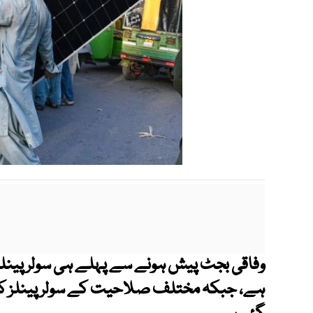
وفاقی بجٹ پیش ہونے سے پہلے ہی سولر پینلز 
ہے، جبکہ مختلف صلاحیت کے سولر پینلز کے 