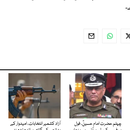
۔
چہلم حضرت امام حسینؓ، فول
آزاد کشمیر انتخابات، امیدوار کے