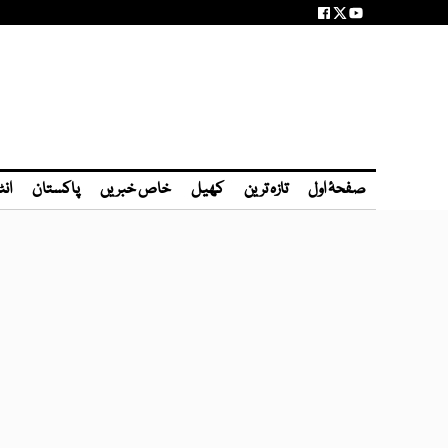
صفحۂ اول
تازہ ترین
کھیل
خاص خبریں
پاکستان
انٹ