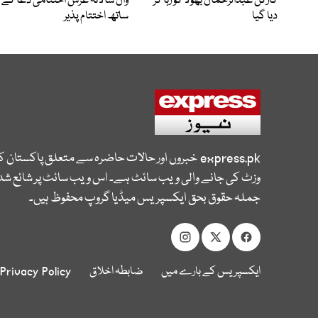
کارکن عبدالرحمان بھولا کو رہا کر
واں سالانہ عرس اختتامی دعا کے
دیا گیا
ساتھ اختتام پذیر
express.pk
خبروں اور حالات حاضرہ سے متعلق پاکستان 
وزٹ کی جانے والی ویب سائٹ ہے۔ اس ویب سائٹ پر شائع شدہ
جملہ حقوق بحق ایکسپریس میڈیا گروپ محفوظ ہیں۔
ایکسپریس کے بارے میں
ضابطہ اخلاق
Privacy Policy