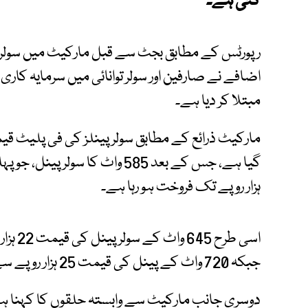
گئی ہے۔
رپورٹس کے مطابق بجٹ سے قبل مارکیٹ میں سولر پ
اضافے نے صارفین اور سولر توانائی میں سرمایہ کار
مبتلا کر دیا ہے۔
ہزار روپے تک فروخت ہو رہا ہے۔
جبکہ 720 واٹ کے پینل کی قیمت 25 ہزار روپے سے بڑھ کر 33 ہزار 500 روپے تک پہنچ گئی ہے۔
دوسری جانب مارکیٹ سے وابستہ حلقوں کا کہنا ہے ک