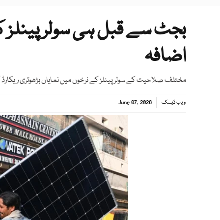
بجٹ سے قبل ہی سولر پینلز کی
اضافہ
مختلف صلاحیت کے سولر پینلز کے نرخوں میں نمایاں بڑھوتری ریکارڈ
ویب ڈیسک
June 07, 2026