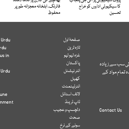
پروف سیکیورٹی پر آئی جی پنجاب
بھانچے کی گاڑی پر اندھا دھند
کا سیکیورٹی اداروں کو خراج
فائرنگ، اہلخانہ معجزانہ طور پر
تحسین
محفوظ
صفحۂ اول
 Urdu
تازہ ترین
rdu
غزہ لہو لہو
ws in
پاکستان
کی سب سے زیادہ
انٹر نیشنل
 Urdu
 تمام مواد کے
کھیل
انٹرٹینمنٹ
لائف اسٹائل
bune
ٹاپ ٹرینڈ
inment
دلچسپ و عجیب
Contact Us
صحت
سونے کے نرخ