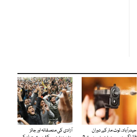
حیدرآباد، لوٹ مار کے دوران
آزادی کی منصفانہ اور جائز