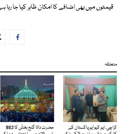
قیمتوں میں بھی اضافے کا امکان ظاہر کیا جا رہا ہے
متعلقہ
کراچی، ایم کیو ایم پاکستان کے
حضرت داتا گنج بخشؒ کا 983