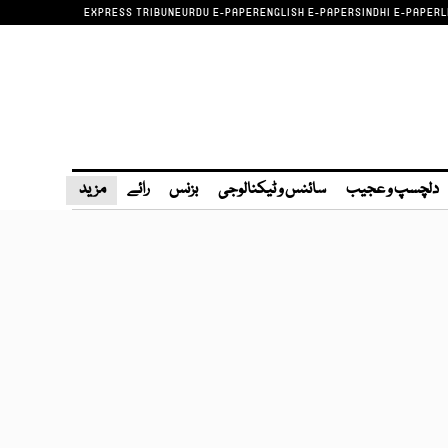
EXPRESS TRIBUNE
URDU E-PAPER
ENGLISH E-PAPER
SINDHI E-PAPER
L
دلچسپ و عجیب
سائنس و ٹیکنالوجی
بزنس
رائے
مزید