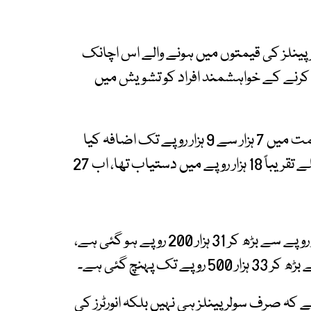
ینلز کی قیمتوں میں ہونے والے اس اچانک
ی کرنے کے خواہشمند افراد کو تشویش میں
مارکیٹ ذرائع کے مطابق سولر پینلز کی فی پلیٹ قیمت میں 7 ہزار سے 9 ہزار روپے تک اضافہ کیا
گیا ہے، جس کے بعد 585 واٹ کا سولر پینل، جو پہلے تقریباً 18 ہزار روپے میں دستیاب تھا، اب 27
اسی طرح 645 واٹ کے سولر پینل کی قیمت 22 ہزار روپے سے بڑھ کر 31 ہزار 200 روپے ہو گئی ہے،
ہ صرف سولر پینلز ہی نہیں بلکہ انورٹرز کی