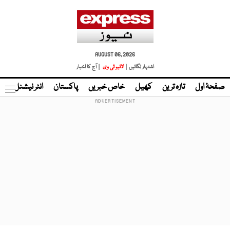
AUGUST 06, 2026
اشتہار لگائیں |
لائیو ٹی وی
| آج کا اخبار
صفحۂ اول
تازہ ترین
کھیل
خاص خبریں
پاکستان
انٹر نیشنل
ٹا