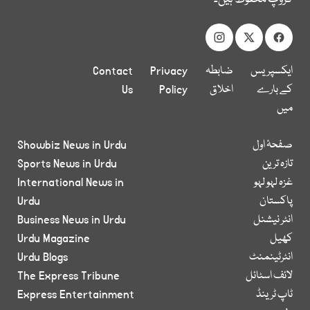
ایکسپریس
ضابطہ
Privacy
Contact
کے بارے
اخلاق
Policy
Us
میں
صفحۂ اول
Showbiz News in Urdu
تازہ ترین
Sports News in Urdu
غزہ لہو لہو
International News in
پاکستان
Urdu
انٹر نیشنل
Business News in Urdu
کھیل
Urdu Magazine
انٹرٹینمنٹ
Urdu Blogs
لائف اسٹائل
The Express Tribune
ٹاپ ٹرینڈ
Express Entertainment