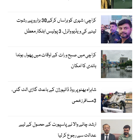
کراچی: شہری کو ہراساں کرکے30 ہزارروپے رشوت
لینے کی ویڈیو وائرل، 3 پولیس اہلکار معطل
کراچی میں صبح و رات کے اوقات میں پھوار، بوندا
باندی کا امکان
شاہراہ بھٹو پر روڈ ڈائیورژن کے باعث گاڑی الٹ گئی،
3مسافر زخمی
ارشد چائے والا نے پاسپورٹ کے حصول کے لیے
عدالت سے رجوع کر لیا