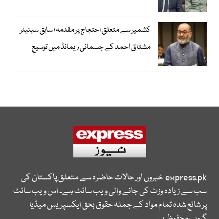
کشمیر سے متعلق احتجاج پر مقدمہ؛ سابق سینیٹر
مشتاق احمد کے جسمانی ریمانڈ میں توسیع
express.pk
خبروں اور حالات حاضرہ سے متعلق پاکستان کی
سب سے زیادہ وزٹ کی جانے والی ویب سائٹ ہے۔ اس ویب سائٹ
پر شائع شدہ تمام مواد کے جملہ حقوق بحق ایکسپریس میڈیا
گروپ محفوظ ہیں۔