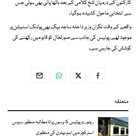
کارکنوں کے درمیان تلخ کلامی کے بعد ہاتھا پائی بھی ہوئی جس
سے انتخابی ماحول کشیدہ ہوگیا۔
واقعے کے وقت نگران وزیر داخلہ ساجد بیگ بھی پولنگ اسٹیشن پر
موجود تھے، پولیس کی جانب سے صورتحال کو قابو میں رکھنے کی
کوشش کی جارہی ہے۔
متعلقہ
ریلوے پولیس کا برسوں پرانا مطالبہ منظور، سروس
اسٹرکچر میں اہم بہتری کی منظوری