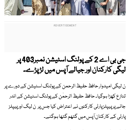
جی بی اے 2 کے پولنگ اسٹیشن نمبر403 پر
لیگی کارکنان اور جیالے آپس میں لڑ پڑے۔
ن لیگی امیدوار حافظ حفیظ الرحمن کے پولنگ اسٹیشن کے دورے پر
تنازع کھڑا ہوگیا۔ حافظ حفیظ الرحمٰن کے پولنگ اسٹیشن کے اندر
جانے پر پیپلز پارٹی کارکنوں نے اعتراض کیا جس پر ن لیگ اور پیپلز
پارٹی کے کارکنان آپس میں گتھم گتھا ہوگئے۔