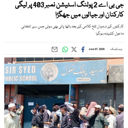
جی بی اے 2 پولنگ اسٹیشن نمبر 403 پر لیگی
کارکنان اور جیالوں میں جھگڑا
کارکنوں کے درمیان تلخ کلامی کے بعد ہاتھا پائی بھی ہوئی جس سے انتخابی
ماحول کشیدہ ہوگیا
ویب ڈیسک
June 07, 2026