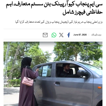
سی ایم پنجاب کیو آر پینک بٹن سسٹم متعارف، اہم
حفاظتی فیچرز شامل
وزیراعلیٰ پنجاب مریم نواز کے ڈیجیٹل پنجاب ویژن کے تحت متعارف کرایا گیا
ویب ڈیسک
June 07, 2026