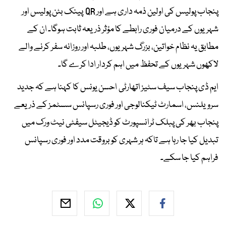
پنجاب پولیس کی اولین ذمہ داری ہے اور QR پینک بٹن پولیس اور
شہریوں کے درمیان فوری رابطے کا مؤثر ذریعہ ثابت ہوگا۔ ان کے
مطابق یہ نظام خواتین، بزرگ شہریوں، طلبہ اور روزانہ سفر کرنے والے
لاکھوں شہریوں کے تحفظ میں اہم کردار ادا کرے گا۔
ایم ڈی پنجاب سیف سٹیز اتھارٹی احسن یونس کا کہنا ہے کہ جدید
سرویلنس، اسمارٹ ٹیکنالوجی اور فوری رسپانس سسٹمز کے ذریعے
پنجاب بھر کی پبلک ٹرانسپورٹ کو ڈیجیٹل سیفٹی نیٹ ورک میں
تبدیل کیا جا رہا ہے تاکہ ہر شہری کو بروقت مدد اور فوری رسپانس
فراہم کیا جا سکے۔