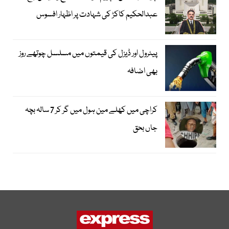
عبدالحکیم کاکڑ کی شہادت پر اظہار افسوس
پیٹرول اور ڈیزل کی قیمتوں میں مسلسل چوتھے روز
بھی اضافہ
کراچی میں کھلے مین ہول میں گر کر 7 سالہ بچہ
جاں بحق