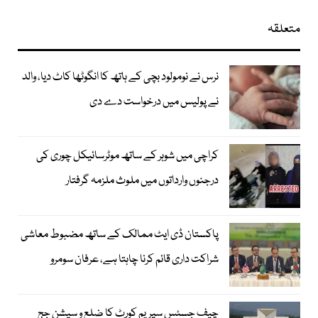
متعلقہ
نرس نے نومولود بچی کے ہاتھ کا انگوٹھا کاٹ دیا، والد
نے پولیس میں درخواست دے دی
کراچی میں شوہر کے ساتھ موٹرسائیکل چوری کی
درجنوں وارداتوں میں ملوث ملزمہ گرفتار
پاکستان ڈی ایٹ ممالک کے ساتھ مضبوط معاشی
شراکت داری قائم کرنا چاہتا ہے، عرفان سومرو
چیف جسٹس سپریم کورٹ کا ضلع و سیشن جج