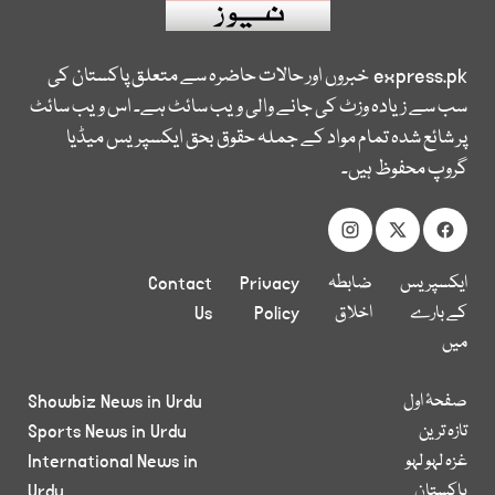
express.pk
خبروں اور حالات حاضرہ سے متعلق پاکستان کی
سب سے زیادہ وزٹ کی جانے والی ویب سائٹ ہے۔ اس ویب سائٹ
پر شائع شدہ تمام مواد کے جملہ حقوق بحق ایکسپریس میڈیا
گروپ محفوظ ہیں۔
ایکسپریس
ضابطہ
Privacy
Contact
کے بارے
اخلاق
Policy
Us
میں
صفحۂ اول
Showbiz News in Urdu
تازہ ترین
Sports News in Urdu
غزہ لہو لہو
International News in
پاکستان
Urdu