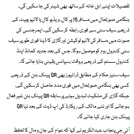
تفصیلات اپنے اہلِ خانہ کے ساتھ بھی شیئر کی جا سکیں گی۔
ہنگامی صورتحال میں مسافر 15 پر کال، ویڈیو کال یا لائیو چیٹ کے
ذریعے سیف سٹی سے فوری رابطہ کر سکیں گے۔ ایمرجنسی کی
صورت میں مسافر کی لائیو لوکیشن اور گاڑی کا ڈیٹا فوری طور پر سیف
سٹی کنٹرول روم کو موصول ہوگا، جس کے بعد جدید کمانڈ اینڈ
کنٹرول سسٹم کے ذریعے بروقت رسپانس یقینی بنایا جائے گا۔
سیف سٹیز حکام کے مطابق ڈرائیورز بھی QR پینک بٹن کے ذریعے
کسی بھی ہنگامی صورتحال میں فوری مدد حاصل کر سکیں گے،
جبکہ گاڑی کی ملکیت تبدیل ہونے پر سابقہ QR پینک بٹن غیر فعال
ہو جائے گا اور نئے مالک کے ریکارڈ کی اپ ڈیٹ کے بعد نیا QR
پینک بٹن جاری کیا جائے گا۔
آئی جی پنجاب عبدالکریم نے کہا کہ عوام کے جان و مال کا تحفظ