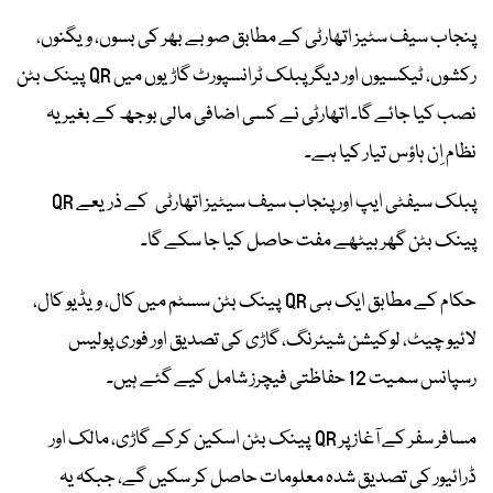
پنجاب سیف سٹیز اتھارٹی کے مطابق صوبے بھر کی بسوں، ویگنوں،
رکشوں، ٹیکسیوں اور دیگر پبلک ٹرانسپورٹ گاڑیوں میں QR پینک بٹن
نصب کیا جائے گا۔ اتھارٹی نے کسی اضافی مالی بوجھ کے بغیر یہ
نظام اِن ہاؤس تیار کیا ہے۔
پبلک سیفٹی ایپ اور پنجاب سیف سیٹیز اتھارٹی کے ذریعے QR
پینک بٹن گھر بیٹھے مفت حاصل کیا جا سکے گا۔
حکام کے مطابق ایک ہی QR پینک بٹن سسٹم میں کال، ویڈیو کال،
لائیو چیٹ، لوکیشن شیئرنگ، گاڑی کی تصدیق اور فوری پولیس
رسپانس سمیت 12 حفاظتی فیچرز شامل کیے گئے ہیں۔
مسافر سفر کے آغاز پر QR پینک بٹن اسکین کرکے گاڑی، مالک اور
ڈرائیور کی تصدیق شدہ معلومات حاصل کر سکیں گے، جبکہ یہ