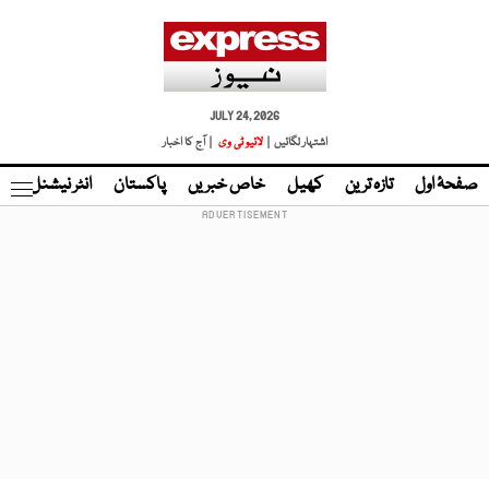
JULY 24, 2026
اشتہار لگائیں |
لائیو ٹی وی
| آج کا اخبار
صفحۂ اول
تازہ ترین
کھیل
خاص خبریں
پاکستان
انٹر نیشنل
ٹا