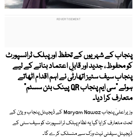
پنجاب کے شہریوں کے تحفظ اور پبلک ٹرانسپورٹ
کو محفوظ، جدید اور قابلِ اعتماد بنانے کے لیے
پنجاب سیف سٹیز اتھارٹی نے اہم اقدام اٹھاتے
ہوئے "سی ایم پنجاب QR پینک بٹن سسٹم"
متعارف کرا دیا۔
وزیراعلیٰ پنجاب Maryam Nawaz کے ڈیجیٹل پنجاب ویژن کے
تحت متعارف کرایا گیا یہ نظام پبلک ٹرانسپورٹ کو سیف سٹی کے
ڈیجیٹل سیفٹی نیٹ ورک سے منسلک کرے گا۔