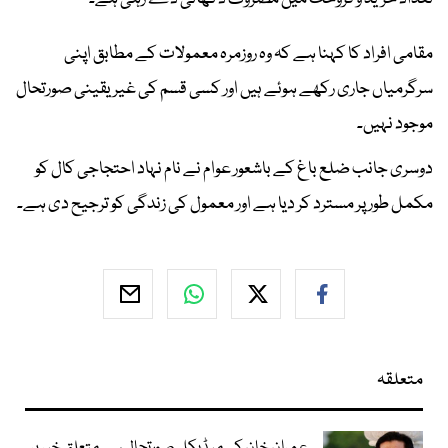
مقامی افراد کا کہنا ہے کہ وہ روزمرہ معمولات کے مطابق اپنی
سرگرمیاں جاری رکھے ہوئے ہیں اور کسی قسم کی غیر یقینی صورتحال
موجود نہیں۔
دوسری جانب ضلع باغ کے باشعور عوام نے نام نہاد احتجاجی کال کو
مکمل طور پر مسترد کر دیا ہے اور معمول کی زندگی کو ترجیح دی ہے۔
متعلقہ