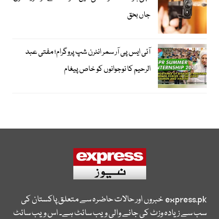
جاں بحق
آئی ایس پی آر سمر انٹرن شپ پروگرام؛ مفتی عبد
الرحیم کا نوجوانوں کو خاص پیغام
express.pk
خبروں اور حالات حاضرہ سے متعلق پاکستان کی
سب سے زیادہ وزٹ کی جانے والی ویب سائٹ ہے۔ اس ویب سائٹ