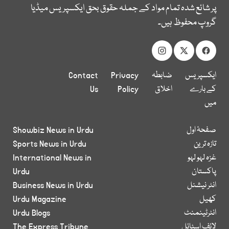
پر شائع شدہ تمام مواد کے جملہ حقوق بحق ایکسپریس میڈیا
گروپ محفوظ ہیں۔
ایکسپریس
ضابطہ
Privacy
Contact
کے بارے
اخلاق
Policy
Us
میں
صفحۂ اول
Showbiz News in Urdu
تازہ ترین
Sports News in Urdu
غزہ لہو لہو
International News in
پاکستان
Urdu
انٹر نیشنل
Business News in Urdu
کھیل
Urdu Magazine
انٹرٹینمنٹ
Urdu Blogs
لائف اسٹائل
The Express Tribune