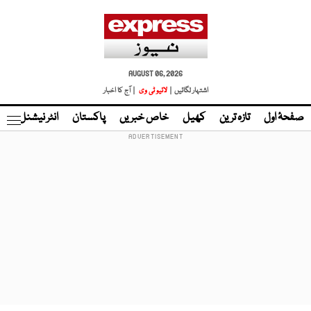
AUGUST 06, 2026
اشتہار لگائیں |
لائیو ٹی وی
| آج کا اخبار
صفحۂ اول
تازہ ترین
کھیل
خاص خبریں
پاکستان
انٹر نیشنل
ٹا