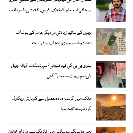
عمران خان کی میڈیکل صورتحال سے متعلق خبر پر
صحافی اسد طور کیخلاف کیس: تفتیشی افسر طلب
بچوں کے ساتھ زیادتی اور دیگر جرائم کے ہولناک
اعداد و شمار جاری، پنجاب سرفہرست
بشریٰ بی بی کی قیدِ تنہائی؟ سپرنٹنڈنٹ اڈیالہ جیل
کی اہم رپورٹ سامنے آ گئی
ملک میں گزشتہ ماہ معمول سے کم بارش ریکارڈ،
گرم مہینہ ثابت ہوا
نجی ہاؤسنگ سوسائٹی میں فائرنگ سے مرد اور خاتون