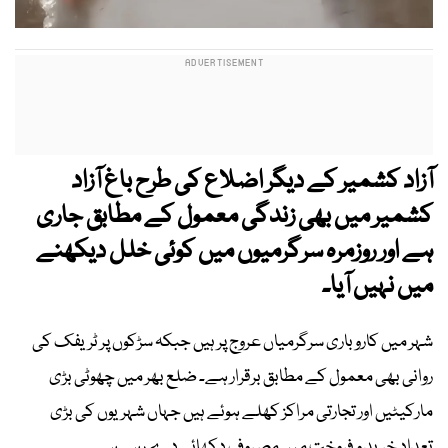
آزاد کشمیر کے دیگر اضلاع کی طرح باغ آزاد
کشمیر میں بھی زندگی معمول کے مطابق جاری
ہے اور روزمرہ سرگرمیوں میں کوئی خلل دیکھنے
میں نہیں آیا۔
شہر میں کاروباری سرگرمیاں عروج پر ہیں جبکہ سڑکوں پر ٹریفک کی
روانی بھی معمول کے مطابق برقرار ہے۔ ضلع بھر میں چھوٹی بڑی
مارکیٹیں اور تجارتی مراکز کھلے ہوئے ہیں جہاں شہریوں کی بڑی
تعداد خرید و فروخت میں مصروف دکھائی دے رہی ہے۔