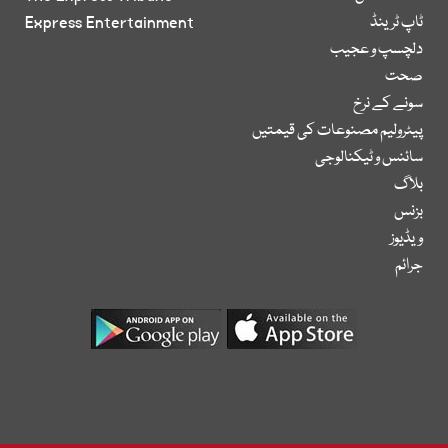
ٹاپ ٹرینڈ
Express Entertainment
دلچسپ و عجیب
صحت
سونے کے نرخ
پیٹرولیم مصنوعات کی قیمتیں
سائنس و ٹیکنالوجی
بلاگ
بزنس
ویڈیوز
جرائم