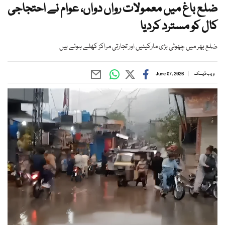
ضلع باغ میں معمولات رواں دواں، عوام نے احتجاجی
کال کو مسترد کردیا
ضلع بھر میں چھوٹی بڑی مارکیٹیں اور تجارتی مراکز کھلے ہوئے ہیں
ویب ڈیسک
June 07, 2026