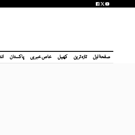
صفحۂ اول
تازہ ترین
کھیل
خاص خبریں
پاکستان
انٹ