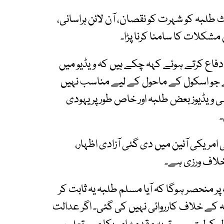
لبہ کو شہرت کو نقصان، آن لائن ہراسانی،
مشکلات کا سامنا کرنا پڑا۔
فاع کرتے ہوئے کہہ چکے ہیں کہ ویڈیو میں
ے جو اسکول کے ماحول کے لیے مناسب نہیں
ی ویڈیوز بعض طلبہ اور خاص طور پر یہودی
 امریکی آئین میں دی گئی آزادی اظہار،
خلاف ورزی ہے۔
ر منحصر ہوگا کہ آیا مسلم طلبہ یہ ثابت کر
 کے خلاف کارروائی نہیں کی گئی۔ اگر عدالت