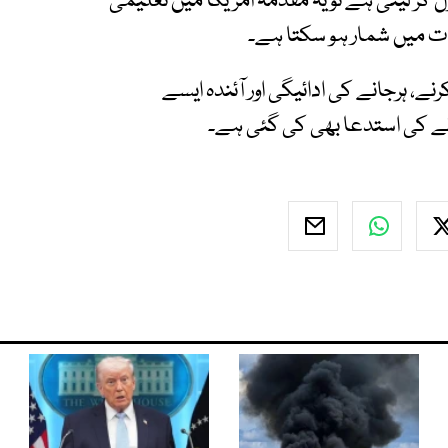
ل کر لیتی ہے تو یہ مقدمہ امریکا میں تعلیمی
ت میں شمار ہو سکتا ہے۔
، ہرجانے کی ادائیگی اور آئندہ ایسے
نے کی استدعا بھی کی گئی ہے۔