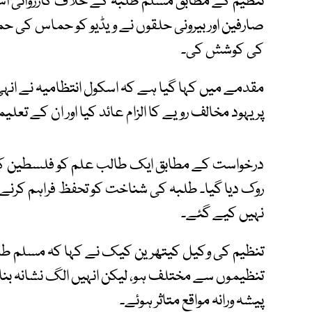
تنظیم کے مطابق مسلم طلبہ کے خلاف کارروائی 
کی کوشش کی۔
مقدمے میں کہا گیا ہے کہ اسکول انتظامیہ نے انہی ا
پر یہود مخالف رویے کا الزام عائد کیا اور ان کے تعلی
درخواست کے مطابق ایک طالب علم کو فلسطین ک
روک دیا گیا۔ طلبہ کی شناخت کو تحفظ فراہم کرنے ک
نہیں کیے گئے۔
تنظیم کی وکیل کیتھرین کیک نے کہا کہ مسلم طلبہ 
تنظیموں سے مختلف ہو، لیکن انہیں الگ نشانہ بنای
پیشہ ورانہ مواقع متاثر ہوئے۔