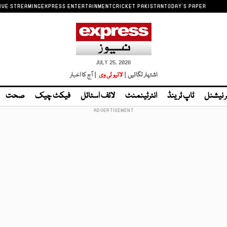
IVE STREAMING
EXPRESS ENTERTAINMENT
CRICKET PAKISTAN
TODAY'S PAPER
JULY 25, 2026
اشتہار لگائیں |
لائیو ٹی وی
| آج کا اخبار
ر نیشنل
ٹاپ ٹرینڈ
انٹرٹینمنٹ
لائف اسٹائل
فیکٹ چیک
صحت