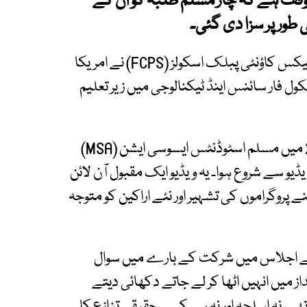
مؤقف ہے کہ چار مسلم طلبہ کو ان کے
 طور پر سزا دی گئی۔
مقدمے میں الزام لگایا گیا ہے کہ ورجینیا کے فیئر فیکس کاؤنٹی پبلک اسکولز (FCPS) نے امریکا
 فار سائنس اینڈ ٹیکنالوجی میں زیر تعلیم
عدالتی دستاویزات کے مطابق معاملہ اکتوبر 2025 میں مسلم اسٹوڈنٹس ایسوسی ایشن (MSA)
و سے شروع ہوا۔ یہ ویڈیو ایک مقبول آن لائن
روگراموں کی تشہیر اور نئے اراکین کو متوجہ
کے اجلاس میں شرکت کے بارے میں سوال
ز میں انہیں اٹھا کر لے جاتے دکھائی دیتے
ی، نہ اسلحہ اور نہ ہی کسی حقیقی تنازع کا