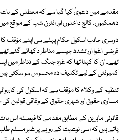
مقدمے میں دعویٰ کیا گیا ہے کہ معطلی کے باعث ط
دھمکیوں، کالج داخلوں اور انٹرن شپ کے مواقع میں 
دوسری جانب اسکول حکام پہلے ہی اپنے مؤقف کا د
فرضی اغوا اور تشدد جیسے مناظر دکھائے گئے تھ
تھے۔ ان کا کہنا تھا کہ غزہ جنگ کے تناظر میں ایس
کمیونٹی کے لیے تکلیف دہ محسوس ہو سکتی ہیں۔
تنظیم کے وکلاء کا مؤقف ہے کہ اسکول کی کارروائی
مساوی حقوق اور شہری حقوق کے وفاقی قوانین کی 
قانونی ماہرین کے مطابق مقدمے کا فیصلہ اس بات پ
پاتے ہیں کہ اسی نوعیت کے رویے پر غیر مسلم طلبہ