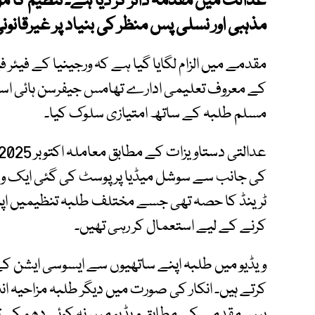
عدالت میں مقدمہ دائر کر دیا ہے۔ تنظیم کا 
مذہبی اور نسلی پس منظر کی بنیاد پر غیرقانونی
کے معروف تعلیمی ادارے تھامس جیفرسن ہائی اسکول
مسلم طلبہ کے ساتھ امتیازی سلوک کیا۔
کی جانب سے سوشل میڈیا پر پوسٹ کی گئی ایک ویڈی
ٹرینڈ کا حصہ تھی جسے مختلف طلبہ تنظیمیں اپنے پ
کرنے کے لیے استعمال کر رہی تھیں۔
ویڈیو میں طلبہ اپنے ساتھیوں سے ایسوسی ایشن 
کرتے ہیں۔ انکار کی صورت میں دیگر طلبہ مزاحیہ اندا
ہیں۔ مقدمے کے مطابق ویڈیو میں نہ کوئی دھمکی تھ