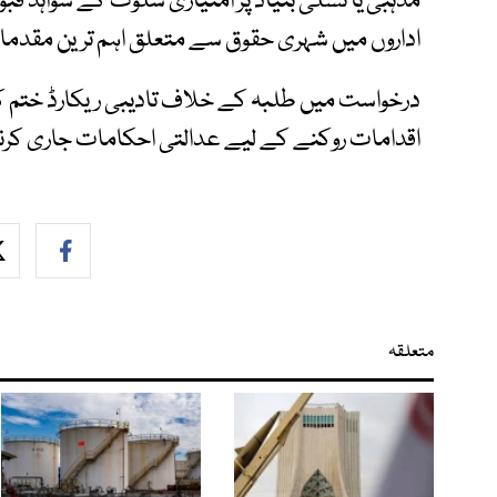
مذہبی یا نسلی بنیاد پر امتیازی سلوک کے شواہد قبو
اداروں میں شہری حقوق سے متعلق اہم ترین مقدما
درخواست میں طلبہ کے خلاف تادیبی ریکارڈ ختم کرنے
اقدامات روکنے کے لیے عدالتی احکامات جاری کر
متعلقہ