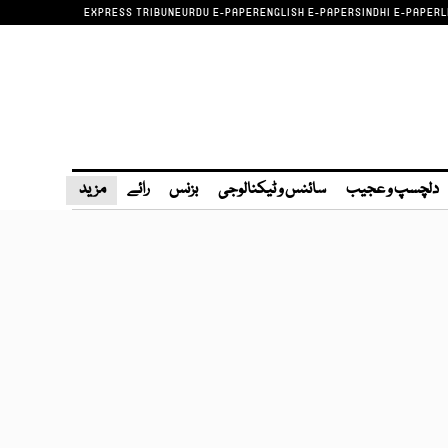
EXPRESS TRIBUNE
URDU E-PAPER
ENGLISH E-PAPER
SINDHI E-PAPER
L
دلچسپ و عجیب
سائنس و ٹیکنالوجی
بزنس
رائے
مزید