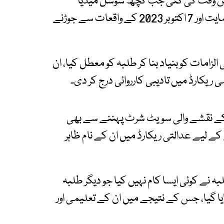
اس وقت کی گئی جب کچھ سوشل میڈیا
صارفین اور بیرونی حلقوں نے ویڈیو کو حماس کی حمایت اور 7 اکتوبر 2023 کے واقعات سے جوڑنے
لزامات کو بنیاد بنا کر طلبہ کو معطل کیا، ان
می ریکارڈ میں تادیبی کارروائی درج کر دی۔
ے نقشے والی سویٹ شرٹ پہننے سے بھی
ے لیے عدالتی ریکارڈ میں ان کے نام ظاہر
نے کوئی ایسا کام نہیں کیا جو دیگر طلبہ
ا گیا، جس کے نتیجے میں ان کے تعلیمی اور