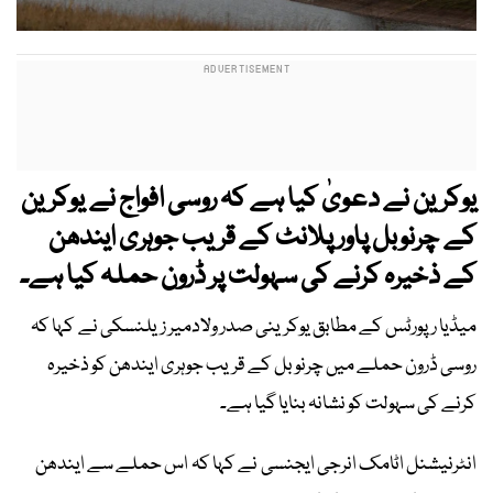
یوکرین نے دعویٰ کیا ہے کہ روسی افواج نے یوکرین
کے چرنوبل پاور پلانٹ کے قریب جوہری ایندھن
کے ذخیرہ کرنے کی سہولت پر ڈرون حملہ کیا ہے۔
میڈیا رپورٹس کے مطابق یوکرینی صدر ولادمیر زیلنسکی نے کہا کہ
روسی ڈرون حملے میں چرنوبل کے قریب جوہری ایندھن کو ذخیرہ
کرنے کی سہولت کو نشانہ بنایا گیا ہے۔
انٹرنیشنل اٹامک انرجی ایجنسی نے کہا کہ اس حملے سے ایندھن