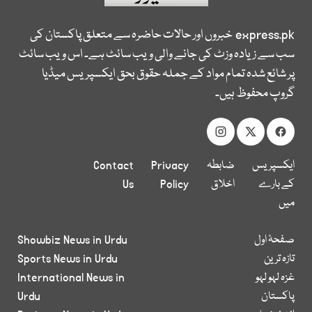
express.pk
خبروں اور حالات حاضرہ سے متعلق پاکستان کی
سب سے زیادہ وزٹ کی جانے والی ویب سائٹ ہے۔ اس ویب سائٹ
پر شائع شدہ تمام مواد کے جملہ حقوق بحق ایکسپریس میڈیا
گروپ محفوظ ہیں۔
ایکسپریس
ضابطہ
Privacy
Contact
کے بارے
اخلاق
Policy
Us
میں
صفحۂ اول
Showbiz News in Urdu
تازہ ترین
Sports News in Urdu
غزہ لہو لہو
International News in
پاکستان
Urdu