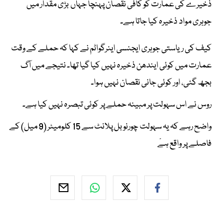
ذخیرے کی عمارت کو کافی نقصان پہنچا جہاں بڑی مقدار میں
جوہری مواد ذخیرہ کیا جاتا ہے۔
کیف کی ریاستی جوہری ایجنسی اینرگواٹم نے کہا کہ حملے کے وقت
عمارت میں کوئی ایندھن ذخیرہ نہیں کیا گیا تھا۔ نتیجے میں آگ
بجھ گئی، اور کوئی جانی نقصان نہیں ہوا۔
روس نے اس سہولت پر مبینہ حملے پر کوئی تبصرہ نہیں کیا ہے۔
واضح رہے کہ یہ سہولت چورنوبل پلانٹ سے 15 کلومیٹر (9 میل) کے
فاصلے پر واقع ہےْ