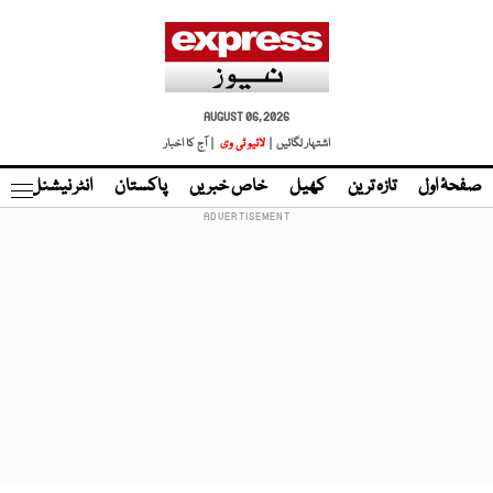
AUGUST 06, 2026
اشتہار لگائیں |
لائیو ٹی وی
| آج کا اخبار
صفحۂ اول
تازہ ترین
کھیل
خاص خبریں
پاکستان
انٹر نیشنل
ٹا