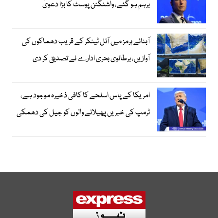
برہم ہو گئے، واشنگٹن پوسٹ کا بڑا دعویٰ
آبنائے ہرمز میں آئل ٹینکر کے قریب دھماکوں کی
آوازیں، برطانوی بحری ادارے نے تصدیق کر دی
امریکا کے پاس اسلحے کا کافی ذخیرہ موجود ہے،
ٹرمپ کی خبریں پھیلانے والوں کو جیل کی دھمکی