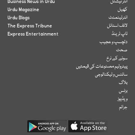
انٹر نیشنل
Business News in Urdu
کھیل
Urdu Magazine
انٹرٹینمنٹ
Urdu Blogs
لائف اسٹائل
The Express Tribune
ٹاپ ٹرینڈ
Express Entertainment
دلچسپ و عجیب
صحت
سونے کے نرخ
پیٹرولیم مصنوعات کی قیمتیں
سائنس و ٹیکنالوجی
بلاگ
بزنس
ویڈیوز
جرائم