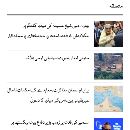
متعلقہ
بھارت میں شیخ حسینہ کی میڈیا گفتگو پر
بنگلادیش کا شدید احتجاج، خودمختاری پر حملہ قرار
جنوبی لبنان میں دو اسرائیلی فوجی ہلاک
ایران اور عمان مذاکرات، معاہدے کے امکانات تاحال
غیر یقینی ہیں، امریکی میڈیا کا دعویٰ
اسلحے کی قلت پر ٹرمپ وزیر دفاع پیٹ ہیگستھ پر