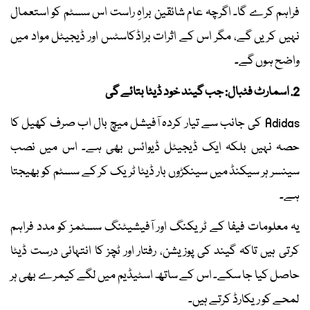
فراہم کرے گا۔ اگرچہ عام شائقین براہِ راست اس سسٹم کو استعمال
نہیں کریں گے، مگر اس کے اثرات براڈکاسٹس اور ڈیجیٹل مواد میں
واضح ہوں گے۔
2. اسمارٹ فٹبال: جب گیند خود ڈیٹا بتائے گی
Adidas کی جانب سے تیار کردہ آفیشل میچ بال اب صرف کھیل کا
حصہ نہیں بلکہ ایک ڈیجیٹل ڈیوائس بھی ہے۔ اس میں نصب
سینسر ہر سیکنڈ میں سینکڑوں بار ڈیٹا ٹریک کر کے سسٹم کو بھیجتا
ہے۔
یہ معلومات فیفا کے ٹریکنگ اور آفیشیٹنگ سسٹمز کو مدد فراہم
کرتی ہیں تاکہ گیند کی پوزیشن، رفتار اور ٹچز کا انتہائی درست ڈیٹا
حاصل کیا جا سکے۔ اس کے ساتھ اسٹیڈیم میں لگے کیمرے بھی ہر
لمحے کو ریکارڈ کرتے ہیں۔