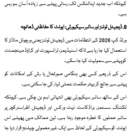
کیونکہ اب جدید اینالٹکس تک رسائی پہلے سے زیادہ آسان ہو رہی
ہے۔
8. ڈیجیٹل ٹوئنز اور سائبر سیکیورٹی: ایونٹ کا حفاظتی ڈھانچہ
ورلڈ کپ 2026 کے انتظامات میں ڈیجیٹل ٹوئنز یعنی ورچوئل ماڈلز کا
استعمال کیا جا رہا ہے تاکہ اسٹیڈیمز، ٹرانسپورٹ اور کراؤڈ مینجمنٹ
کو پہلے سے سمولیٹ کیا جا سکے۔
اس کے ذریعے کسی بھی ہنگامی صورتحال یا رش کے امکانات کو
پہلے سے جانچ کر بہتر حکمت عملی تیار کی جا سکتی ہے۔
اس کے ساتھ سائبر سیکیورٹی بھی انتہائی اہم بن چکی ہے، کیونکہ
ٹکٹنگ سسٹمز، براڈکاسٹ نیٹ ورکس اور ڈیجیٹل انفراسٹرکچر پر
سائبر حملوں کا خطرہ موجود رہتا ہے۔ تین ممالک میں پھیلے اس
ایونٹ کو سیکیورٹی کے لحاظ سے ایک غیر معمولی چیلنج قرار دیا جا