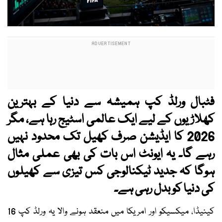
فٹبال ورلڈ کپ ہمیشہ سے دنیا کے بہترین
کھلاڑیوں کے لیے ایک عالمی اسٹیج رہا ہے، مگر
2026 کا ایڈیشن صرف کھیل تک محدود نہیں
رہے گا۔ یہ ایونٹ اس بات کی بھی عملی مثال
ہوگا کہ جدید ٹیکنالوجی کس تیزی سے کھیلوں
کی دنیا کو بدل رہی ہے۔
کینیڈا، میکسیکو اور امریکا میں منعقد ہونے والا یہ ورلڈ کپ 16