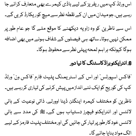
اس ورلڈ کپ میں ریفریز کے لیے باڈی کیمرے بھی متعارف کرائے جا
رہے ہیں، جو میدان میں ان کے نقطہ نظر سے میچ کو ریکارڈ کریں گے۔
اس سے ناظرین کو وہ زاویہ دیکھنے کا موقع ملے گا جو عام طور پر
ممکن نہیں ہوتا۔ ساتھ ہی فیصلوں کے شفاف ہونے میں بھی اضافہ
ہوگا کیونکہ ہر اہم لمحہ پہلی نظر سے محفوظ ہوگا۔
6. انٹرایکٹو براڈکاسٹنگ کا نیا دور
’فاکس اسپورٹس‘ اور اس کے اسٹریمنگ پلیٹ فارم ’فاکس ون‘ ورلڈ
کپ کی کوریج کو ایک نئے انداز میں پیش کرنے کی تیاری کر رہے ہیں۔
ناظرین کو مختلف کیمرہ اینگلز، ڈیٹا اوورلے، ذاتی نوعیت کے ہائی
لائٹس اور انٹرایکٹو فیچرز دستیاب ہوں گے۔ AI کی مدد سے ہائی
لائٹس خودکار طور پر تیار کی جائیں گی اور مختلف پلیٹ فارمز کے لیے
الگ مواد بنایا جائے گا۔