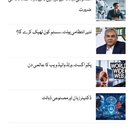
ضرورت
نئے انتظامی یونٹ، سسٹم کون ٹھیک کرے گا؟
یکم اگست، ورلڈ وائیڈ ویب کا عالمی دن
ڈکٹیٹر زبان اور مصنوعی ذہانت