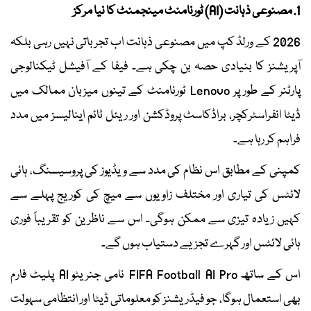
1. مصنوعی ذہانت (AI) ٹورنامنٹ مینجمنٹ کا نیا مرکز
2026 کے ورلڈ کپ میں مصنوعی ذہانت اب تجرباتی نہیں رہی بلکہ
آپریشنز کا بنیادی حصہ بن چکی ہے۔ فیفا کے آفیشل ٹیکنالوجی
پارٹنر کے طور پر Lenovo ٹورنامنٹ کے تینوں میزبان ممالک میں
ڈیٹا انفراسٹرکچر، براڈکاسٹ پروڈکشن اور ریئل ٹائم اینالیسز میں مدد
فراہم کر رہا ہے۔
کمپنی کے مطابق اس نظام کی مدد سے ویڈیوز کی پروسیسنگ، ہائی
لائٹس کی تیاری اور مختلف زاویوں سے میچ کی کوریج پہلے سے
کہیں زیادہ تیزی سے ممکن ہوگی۔ اس سے ناظرین کو تقریباً فوری
ہائی لائٹس اور گہرے تجزیے دستیاب ہوں گے۔
اس کے ساتھ FIFA Football AI Pro نامی جنریٹو AI پلیٹ فارم
بھی استعمال ہوگا، جو فیڈریشنز کو معلوماتی ڈیٹا اور انتظامی سہولت