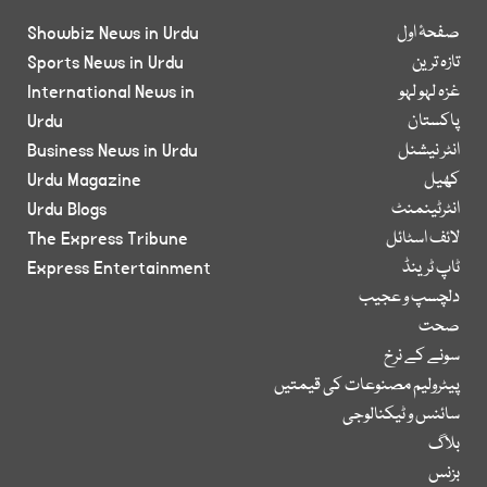
صفحۂ اول
Showbiz News in Urdu
تازہ ترین
Sports News in Urdu
غزہ لہو لہو
International News in
پاکستان
Urdu
انٹر نیشنل
Business News in Urdu
کھیل
Urdu Magazine
انٹرٹینمنٹ
Urdu Blogs
لائف اسٹائل
The Express Tribune
ٹاپ ٹرینڈ
Express Entertainment
دلچسپ و عجیب
صحت
سونے کے نرخ
پیٹرولیم مصنوعات کی قیمتیں
سائنس و ٹیکنالوجی
بلاگ
بزنس