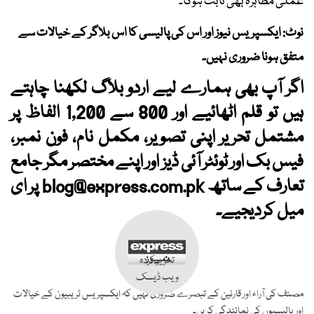
عملی مظاہرہ بھی ثابت ہوگا۔
نوٹ: ایکسپریس نیوز اور اس کی پالیسی کا اس بلاگر کے خیالات سے
متفق ہونا ضروری نہیں۔
اگر آپ بھی ہمارے لیے اردو بلاگ لکھنا چاہتے
ہیں تو قلم اٹھائیے اور 800 سے 1,200 الفاظ پر
مشتمل تحریر اپنی تصویر، مکمل نام، فون نمبر،
فیس بک اور ٹوئٹر آئی ڈیز اور اپنے مختصر مگر جامع
تعارف کے ساتھ
blog@express.com.pk
پر ای
میل کردیجیے۔
تحریر کردہ
ویب ڈیسک
مصنف کی آراء اور قارئین کے تبصرے ضروری نہیں کہ ایکسپریس ٹریبیون کے خیالات
اور پالیسیوں کی نمائندگی کریں۔