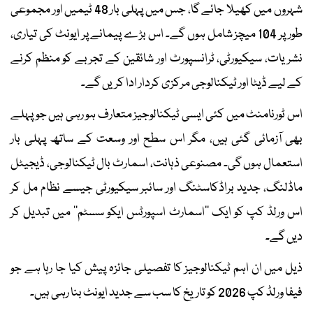
شہروں میں کھیلا جائے گا، جس میں پہلی بار 48 ٹیمیں اور مجموعی
طور پر 104 میچز شامل ہوں گے۔ اس بڑے پیمانے پر ایونٹ کی تیاری،
نشریات، سیکیورٹی، ٹرانسپورٹ اور شائقین کے تجربے کو منظم کرنے
کے لیے ڈیٹا اور ٹیکنالوجی مرکزی کردار ادا کریں گے۔
اس ٹورنامنٹ میں کئی ایسی ٹیکنالوجیز متعارف ہو رہی ہیں جو پہلے
بھی آزمائی گئی ہیں، مگر اس سطح اور وسعت کے ساتھ پہلی بار
استعمال ہوں گی۔ مصنوعی ذہانت، اسمارٹ بال ٹیکنالوجی، ڈیجیٹل
ماڈلنگ، جدید براڈکاسٹنگ اور سائبر سیکیورٹی جیسے نظام مل کر
اس ورلڈ کپ کو ایک ’’اسمارٹ اسپورٹس ایکو سسٹم‘‘ میں تبدیل کر
دیں گے۔
ذیل میں ان اہم ٹیکنالوجیز کا تفصیلی جائزہ پیش کیا جا رہا ہے جو
فیفا ورلڈ کپ 2026 کو تاریخ کا سب سے جدید ایونٹ بنا رہی ہیں۔