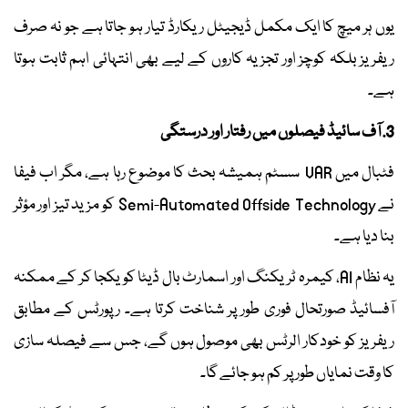
یوں ہر میچ کا ایک مکمل ڈیجیٹل ریکارڈ تیار ہو جاتا ہے جو نہ صرف
ریفریز بلکہ کوچز اور تجزیہ کاروں کے لیے بھی انتہائی اہم ثابت ہوتا
ہے۔
3. آف سائیڈ فیصلوں میں رفتار اور درستگی
فٹبال میں VAR سسٹم ہمیشہ بحث کا موضوع رہا ہے، مگر اب فیفا
نے Semi-Automated Offside Technology کو مزید تیز اور مؤثر
بنا دیا ہے۔
یہ نظام AI، کیمرہ ٹریکنگ اور اسمارٹ بال ڈیٹا کو یکجا کر کے ممکنہ
آفسائیڈ صورتحال فوری طور پر شناخت کرتا ہے۔ رپورٹس کے مطابق
ریفریز کو خودکار الرٹس بھی موصول ہوں گے، جس سے فیصلہ سازی
کا وقت نمایاں طور پر کم ہو جائے گا۔