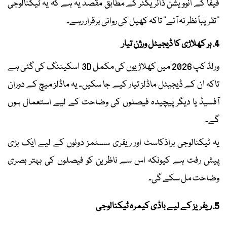
فیفا کے انوویشن ڈائریکٹر کے مطابق مقصد یہ ہے کہ یہ ٹیکنالوجی
’’تقریباً نظر نہ آئے‘‘ تاکہ کھیل کی روانی برقرار رہے۔
4. ہر کھلاڑی کا ڈیجیٹل ورژن تیار
ورلڈ کپ 2026 میں کھلاڑیوں کی مکمل 3D اسکیننگ کی گئی ہے
تاکہ ان کے ڈیجیٹل ماڈلز تیار کیے جا سکیں۔ یہ ماڈلز میچ کے دوران
آفسیڈ یا دیگر پیچیدہ فیصلوں کی وضاحت کے لیے استعمال ہوں
گے۔
یہ ٹیکنالوجی براڈکاسٹ اور ریفری سسٹمز دونوں کے لیے ایک بڑی
پیش رفت ہے کیونکہ اس سے ناظرین کو فیصلوں کی بہتر بصری
وضاحت مل سکے گی۔
5. ریفریز کے لیے باڈی کیمرہ ٹیکنالوجی