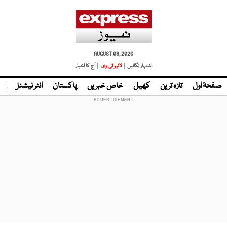
AUGUST 08, 2026
اشتہار لگائیں |
لائیو ٹی وی
| آج کا اخبار
صفحۂ اول
تازہ ترین
کھیل
خاص خبریں
پاکستان
انٹر نیشنل
ٹا