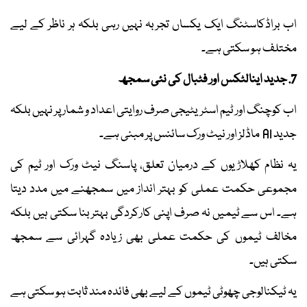
اب براڈکاسٹنگ ایک یکساں تجربہ نہیں رہی بلکہ ہر ناظر کے لیے
مختلف ہو سکتی ہے۔
7. جدید اینالٹکس اور فٹبال کی نئی سمجھ
اب کوچنگ اور ٹیم اسٹریٹیجی صرف روایتی اعداد و شمار پر نہیں بلکہ
جدید AI ماڈلز اور نیٹ ورک سائنس پر مبنی ہے۔
یہ نظام کھلاڑیوں کے درمیان تعلق، پاسنگ نیٹ ورک اور ٹیم کی
مجموعی حکمت عملی کو بہتر انداز میں سمجھنے میں مدد دیتا
ہے۔ اس سے ٹیمیں نہ صرف اپنی کارکردگی بہتر بنا سکتی ہیں بلکہ
مخالف ٹیموں کی حکمت عملی بھی زیادہ گہرائی سے سمجھ
سکتی ہیں۔
یہ ٹیکنالوجی چھوٹی ٹیموں کے لیے بھی فائدہ مند ثابت ہو سکتی ہے