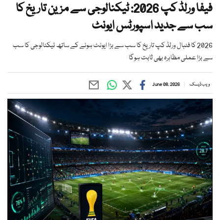
فیفا ورلڈ کپ 2026: ٹیکنالوجی سے مزین تاریخ کا
سب سے جدید اسپورٹس ایونٹ
2026 کا فٹبال ورلڈ کپ تاریخ کا سب سے بڑا ایونٹ ہونے کے ساتھ ٹیکنالوجی کا سب
سے بڑا عملی مظاہرہ بھی ثابت ہوگا
ویب ڈیسک
June 08, 2026