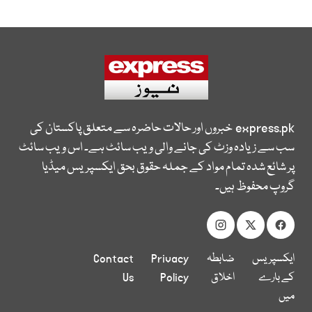
express.pk
خبروں اور حالات حاضرہ سے متعلق پاکستان کی
سب سے زیادہ وزٹ کی جانے والی ویب سائٹ ہے۔ اس ویب سائٹ
پر شائع شدہ تمام مواد کے جملہ حقوق بحق ایکسپریس میڈیا
گروپ محفوظ ہیں۔
ایکسپریس
ضابطہ
Privacy
Contact
کے بارے
اخلاق
Policy
Us
میں