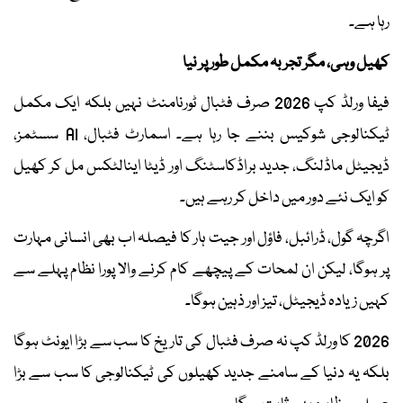
رہا ہے۔
کھیل وہی، مگر تجربہ مکمل طور پر نیا
فیفا ورلڈ کپ 2026 صرف فٹبال ٹورنامنٹ نہیں بلکہ ایک مکمل
ٹیکنالوجی شوکیس بننے جا رہا ہے۔ اسمارٹ فٹبال، AI سسٹمز،
ڈیجیٹل ماڈلنگ، جدید براڈکاسٹنگ اور ڈیٹا اینالٹکس مل کر کھیل
کو ایک نئے دور میں داخل کر رہے ہیں۔
اگرچہ گول، ڈرائبل، فاؤل اور جیت ہار کا فیصلہ اب بھی انسانی مہارت
پر ہوگا، لیکن ان لمحات کے پیچھے کام کرنے والا پورا نظام پہلے سے
کہیں زیادہ ڈیجیٹل، تیز اور ذہین ہوگا۔
2026 کا ورلڈ کپ نہ صرف فٹبال کی تاریخ کا سب سے بڑا ایونٹ ہوگا
بلکہ یہ دنیا کے سامنے جدید کھیلوں کی ٹیکنالوجی کا سب سے بڑا