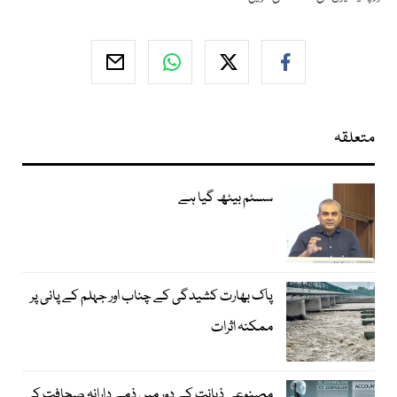
متعلقہ
سسٹم بیٹھ گیا ہے
پاک بھارت کشیدگی کے چناب اور جہلم کے پانی پر
ممکنہ اثرات
مصنوعی ذہانت کے دور میں ذمے دارانہ صحافت کی