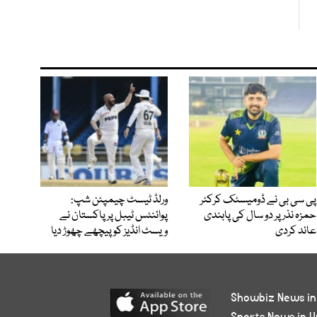
پی سی بی نے ڈومیسٹک کرکٹر
ورلڈ ٹیسٹ چیمپئن شپ:
حمزہ نذر پر دو سال کی پابندی
پوائنٹس ٹیبل پر پاکستان نے
عائد کردی
ویسٹ انڈیز کو پیچھے چھوڑ دیا
Showbiz News in