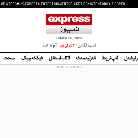
IVE STREAMING
EXPRESS ENTERTAINMENT
CRICKET PAKISTAN
TODAY'S PAPER
AUGUST 06, 2026
اشتہار لگائیں |
لائیو ٹی وی
| آج کا اخبار
ر نیشنل
ٹاپ ٹرینڈ
انٹرٹینمنٹ
لائف اسٹائل
فیکٹ چیک
صحت