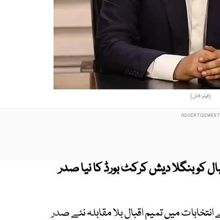
(فوٹو: فائل)
ال
کو بنگلا دیش کرکٹ بورڈ کا نیا صدر
ے انتخابات میں تمیم اقبال بلا مقابلہ نئے صدر