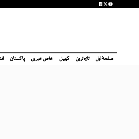
صفحۂ اول
تازہ ترین
کھیل
خاص خبریں
پاکستان
انٹ