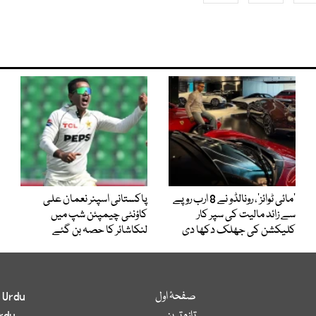
’مائی ٹوائز‘، رونالڈو نے 8 ارب روپے
پاکستانی اسپنر نعمان علی
سے زائد مالیت کی سپر کار
کاؤنٹی چیمپئن شپ میں
کلیکشن کی جھلک دکھا دی
لنکاشائر کا حصہ بن گئے
صفحۂ اول
 Urdu