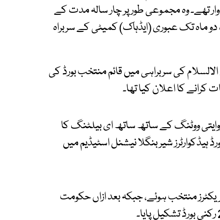
 تھے۔ وہ مجموعی طور پر چار سالہ مدت کے
دو ماہ تک عبوری (ایڈہاک) کمیٹی کے سربراہ
لالسلام کی سربراہی میں قائم منتخب بورڈ کی
 کرانے کا اعلان کیا تھا۔
ایتی ووٹنگ کے ساتھ ساتھ ای بیلٹنگ کا
رڈ ہیڈکوارٹرز شیر بنگلا نیشنل اسٹیڈیم میں
ات کے نتیجے میں مختلف زمروں سے 23 ڈائریکٹرز منتخب ہوئے، جبکہ بعد ازاں حکومت