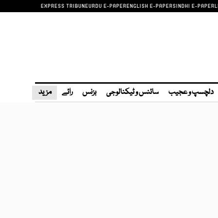
EXPRESS TRIBUNE
URDU E-PAPER
ENGLISH E-PAPER
SINDHI E-PAPER
L
دلچسپ و عجیب
سائنس و ٹیکنالوجی
بزنس
رائے
مزید