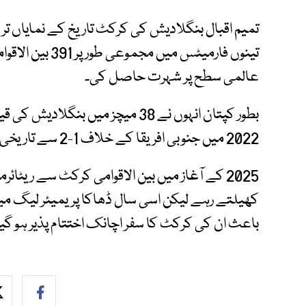
تمیم اقبال بنگلادیش کی کرکٹ تاریخ کے نمایاں تری
تینوں فارمیٹس می
عالمی سطح پر شہرت حاصل کی۔
2022 میں جنوبی افریقا کے خلاف 1-2 سے تاریخی ون ڈے سیریز فتح بھی شامل ہے۔
2025 کے آغاز میں بین الاقوامی کرکٹ سے ریٹا
کھیلتے رہے لیکن اسی سال ڈھاکا پریمیئر لیگ میں
باعث ان کی کرکٹ کا سفر اچانک اختتام پذیر ہو گیا