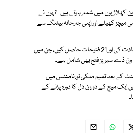
ن کھلاڑیوں میں شمار ہوتے ہیں۔ انہوں نے
ں مجموعی طور پر 391 بین الاقوامی میچز کھیلے اور اپنی جارحانہ بیٹنگ سے
بطور کپتان انہوں نے 38 میچز میں بنگلادیش کی قیادت کی اور 21 فتوحات حاصل کیں، جن میں
ئرمنٹ کے بعد تمیم ملکی ٹورنامنٹس میں
 ایک میچ کے دوران دل کا دورہ پڑنے کے
۔