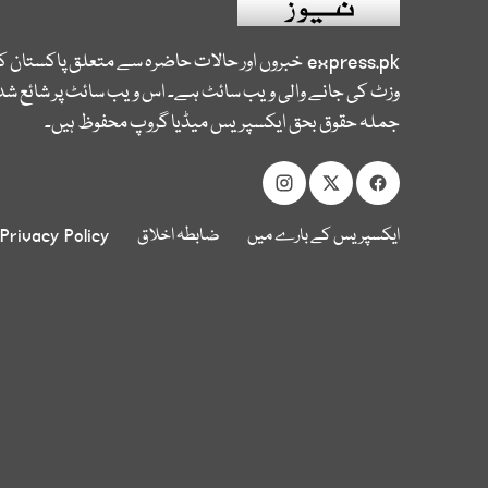
express.pk
خبروں اور حالات حاضرہ سے متعلق پاکستان 
وزٹ کی جانے والی ویب سائٹ ہے۔ اس ویب سائٹ پر شائع شدہ
جملہ حقوق بحق ایکسپریس میڈیا گروپ محفوظ ہیں۔
ایکسپریس کے بارے میں
ضابطہ اخلاق
Privacy Policy