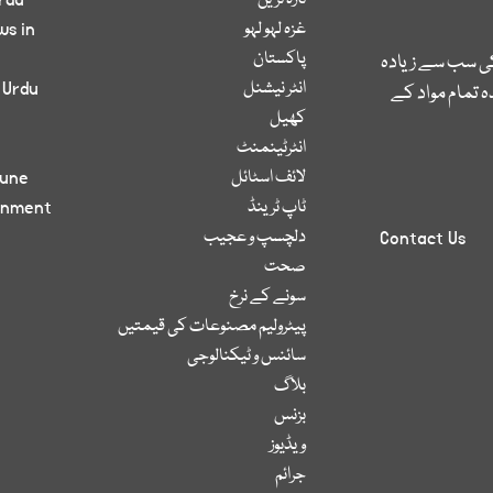
تازہ ترین
rdu
غزہ لہو لہو
ws in
پاکستان
کی سب سے زیادہ
انٹر نیشنل
 Urdu
 تمام مواد کے
کھیل
انٹرٹینمنٹ
لائف اسٹائل
bune
ٹاپ ٹرینڈ
inment
دلچسپ و عجیب
Contact Us
صحت
سونے کے نرخ
پیٹرولیم مصنوعات کی قیمتیں
سائنس و ٹیکنالوجی
بلاگ
بزنس
ویڈیوز
جرائم