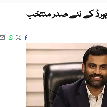
بورڈ کے نئے صدر منتخب