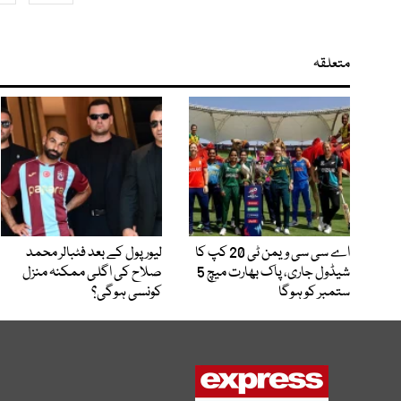
متعلقہ
اے سی سی ویمن ٹی 20 کپ کا
لیور پول کے بعد فٹبالر محمد
شیڈول جاری، پاک بھارت میچ 5
صلاح کی اگلی ممکنہ منزل
ستمبر کو ہوگا
کونسی ہوگی؟