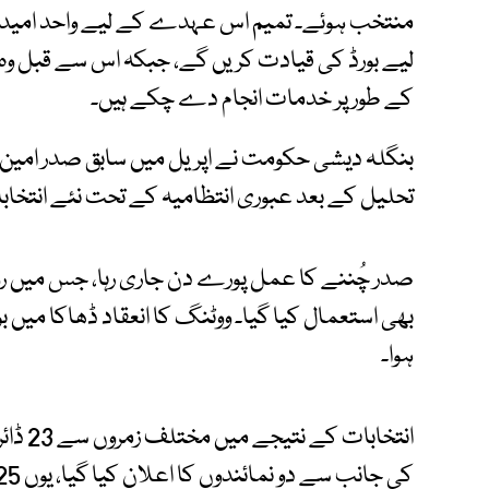
منتخب ہوئے۔ تمیم اس عہدے کے لیے واحد امیدوار
لیے بورڈ کی قیادت کریں گے، جبکہ اس سے قبل وہ 
کے طور پر خدمات انجام دے چکے ہیں۔
بنگلہ دیشی حکومت نے اپریل میں سابق صدر امین ا
تحلیل کے بعد عبوری انتظامیہ کے تحت نئے انتخابات
صدر چُننے کا عمل پورے دن جاری رہا، جس میں رو
بھی استعمال کیا گیا۔ ووٹنگ کا انعقاد ڈھاکا میں بو
ہوا۔
انتخاب
کی جانب سے دو نمائندوں کا اعلان کیا گیا، یوں 25 رکنی بورڈ تشکیل پایا۔