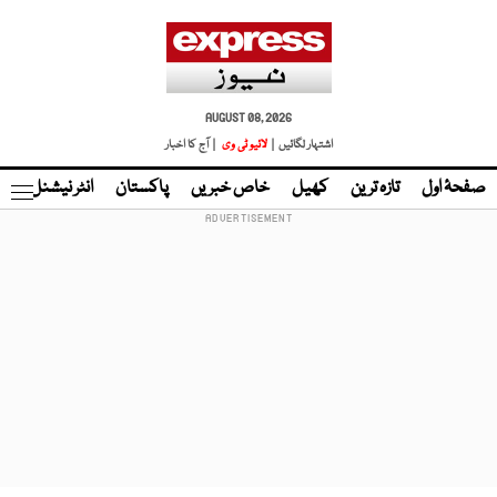
AUGUST 08, 2026
اشتہار لگائیں |
لائیو ٹی وی
| آج کا اخبار
صفحۂ اول
تازہ ترین
کھیل
خاص خبریں
پاکستان
انٹر نیشنل
ٹا