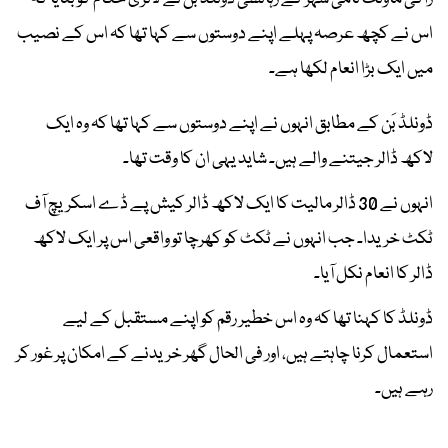
اس نے کچھ عرصہ پہلے اپنے دوستوں سے کہا تھا کہ اس کے نصیب
میں ایک بڑا انعام لکھا ہے۔
ڈونلڈ بَن کے مطابق انہوں نے اپنے دوستوں سے کہا تھا کہ وہ ایک
لاکھ ڈالر جیتنے والے ہیں۔ شاید یہی ان کا وقت تھا۔
انہوں نے 30 ڈالر مالیت کا ایک لاکھ ڈالر کیش پے ڈے اسکریچ آف
ٹکٹ خریدا۔ جب انہوں نے ٹکٹ کو کھرچا تو واقعی اس پر ایک لاکھ
ڈالر کا انعام نکل آیا۔
ڈونلڈ کا کہنا تھا کہ وہ اس خطیر رقم کو اپنے مستقبل کے لیے
استعمال کرنا چاہتے ہیں، اور فی الحال گھر خریدنے کے امکان پر غور کر
رہے ہیں۔