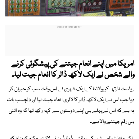
امریکا میں اپنے انعام جیتنے کی پیشگوئی کرنے
والے شخص نے ایک لاکھ ڈالر کا انعام جیت لیا۔
ریاست نارتھ کیرولائنا کے ایک شہری نے اس وقت سب کو حیران کر
دیا جب اس نے ایک لاکھ ڈالر کا لاٹری انعام جیت لیا اور دلچسپ بات
یہ ہے کہ اس نے پہلے ہی اپنے دوستوں سے کہہ رکھا تھا کہ وہ اتنی
ہی رقم جیتنے والا ہے۔
راکی ماؤنٹ نامی شہر کے رہائشی ڈونلڈ بن نے لاٹری حکام کو بتایا کہ