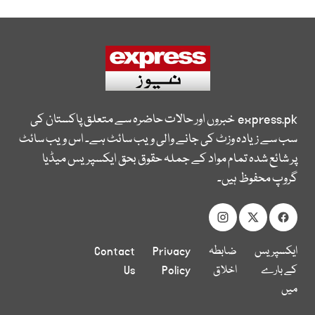
express.pk
خبروں اور حالات حاضرہ سے متعلق پاکستان کی
سب سے زیادہ وزٹ کی جانے والی ویب سائٹ ہے۔ اس ویب سائٹ
پر شائع شدہ تمام مواد کے جملہ حقوق بحق ایکسپریس میڈیا
گروپ محفوظ ہیں۔
ایکسپریس
ضابطہ
Privacy
Contact
کے بارے
اخلاق
Policy
Us
میں