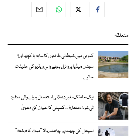
متعلقہ
کنویں میں شیطانی طاقتوں کا سایہ یا کچھ اور؟
سوشل میڈیا پر وائرل ہونے والی ویڈیو کی حقیقت
جانیے
ایک ماہ تک بغیر دھلائی استعمال ہونے والی منفرد
ٹی شرٹ متعارف، کمپنی کا حیران کن دعویٰ
اسپتال کی چھت پر چڑھنے والا ’’موت کا فرشتہ‘‘