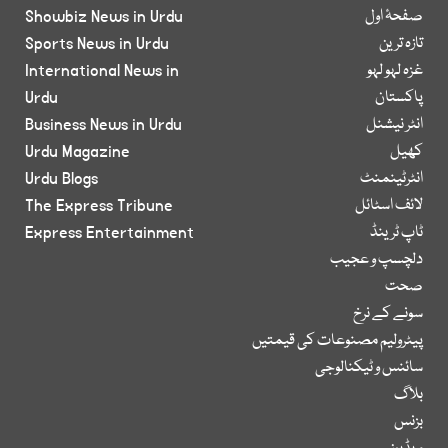
صفحۂ اول
Showbiz News in Urdu
تازہ ترین
Sports News in Urdu
غزہ لہو لہو
International News in
پاکستان
Urdu
انٹر نیشنل
Business News in Urdu
کھیل
Urdu Magazine
انٹرٹینمنٹ
Urdu Blogs
لائف اسٹائل
The Express Tribune
ٹاپ ٹرینڈ
Express Entertainment
دلچسپ و عجیب
صحت
سونے کے نرخ
پیٹرولیم مصنوعات کی قیمتیں
سائنس و ٹیکنالوجی
بلاگ
بزنس