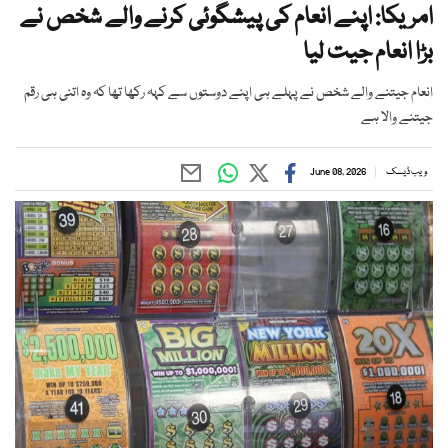
امریکا: اپنے انعام کی پیشگوئی کرنے والے شخص نے
بڑا انعام جیت لیا
انعام جیتنے والے شخص نے پہلے ہی اپنے دوستوں سے کہہ رکھا تھا کہ وہ اتنی ہی رقم
جیتنے والا ہے
ویب ڈیسک
June 08, 2026