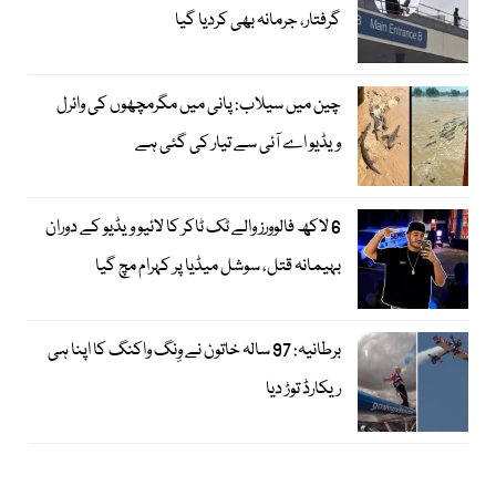
گرفتار، جرمانہ بھی کردیا گیا
چین میں سیلاب: پانی میں مگرمچھوں کی وائرل
ویڈیو اے آئی سے تیار کی گئی ہے
6 لاکھ فالوورز والے ٹک ٹاکر کا لائیو ویڈیو کے دوران
بہیمانہ قتل، سوشل میڈیا پر کہرام مچ گیا
برطانیہ: 97 سالہ خاتون نے وِنگ واکنگ کا اپنا ہی
ریکارڈ توڑ دیا