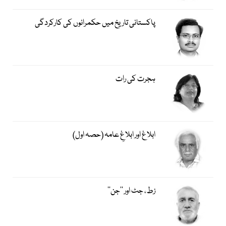
پاکستانی تاریخ میں حکمرانوں کی کارکردگی
ہجرت کی رات
ابلاغ اور ابلاغِ عامہ (حصہ اول)
زط، جٹ اور ’’جن‘‘