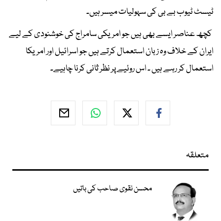
ٹیسٹ ٹیوب بے بی کی سہولیات میسر ہیں۔
کچھ عناصر ایسے بھی ہیں جو امریکی سامراج کی خوشنودی کے لیے
ایران کے خلاف وہ زبان استعمال کرتے ہیں جو اسرائیل اور امریکا
استعمال کر رہے ہیں ۔ اس روئیے پر نظر ثانی کرنا چاہیے۔
متعلقہ
محسن نقوی صاحب کی باتیں