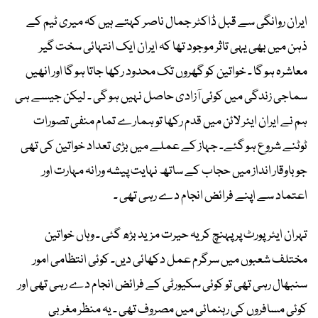
ایران روانگی سے قبل ڈاکٹر جمال ناصر کہتے ہیں کہ میری ٹیم کے
ذہن میں بھی یہی تاثر موجود تھا کہ ایران ایک انتہائی سخت گیر
معاشرہ ہو گا ۔ خواتین کو گھروں تک محدود رکھا جاتا ہو گا اور انھیں
سماجی زندگی میں کوئی آزادی حاصل نہیں ہو گی ۔ لیکن جیسے ہی
ہم نے ایران ایئر لائن میں قدم رکھا تو ہمارے تمام منفی تصورات
ٹوٹنے شروع ہو گئے۔ جہاز کے عملے میں بڑی تعداد خواتین کی تھی
جو باوقار انداز میں حجاب کے ساتھ نہایت پیشہ ورانہ مہارت اور
اعتماد سے اپنے فرائض انجام دے رہی تھی ۔
تہران ایئرپورٹ پر پہنچ کر یہ حیرت مزید بڑھ گئی ۔ وہاں خواتین
مختلف شعبوں میں سرگرم عمل دکھائی دیں۔ کوئی انتظامی امور
سنبھال رہی تھی تو کوئی سکیورٹی کے فرائض انجام دے رہی تھی اور
کوئی مسافروں کی رہنمائی میں مصروف تھی ۔ یہ منظر مغربی