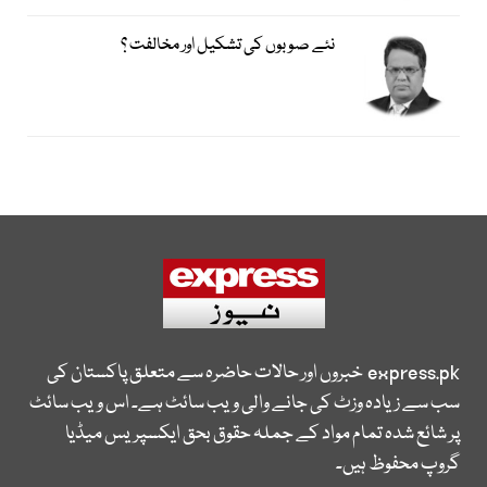
نئے صوبوں کی تشکیل اور مخالفت ؟
express.pk
خبروں اور حالات حاضرہ سے متعلق پاکستان کی
سب سے زیادہ وزٹ کی جانے والی ویب سائٹ ہے۔ اس ویب سائٹ
پر شائع شدہ تمام مواد کے جملہ حقوق بحق ایکسپریس میڈیا
گروپ محفوظ ہیں۔