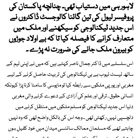
لاہور ہی میں دستیاب تھی۔ چنانچہ پاکستان کی
پروفیسر لیول کی تین گائنا کالوجسٹ ڈاکٹروں نے
اس جدید ٹیکنالوجی کو سیکھنے اور ملک میں
متعارف کرانے کا فیصلہ کیا تا کہ بے اولاد جوڑوں
کو بیرون ملک جانے کی ضرورت نہ پڑے ۔
اس سلسلے میں ڈاکٹر جمال ناصر کہتے ہیں کہ میں نے اپنی ٹیم کے
ساتھ ٹیسٹ ٹیوب بے بی ٹیکنالوجی کی تربیت حاصل کرنے کے لیے
مغربی اور یورپی ملکوں سے رابطہ کیا تو مایوسی کا سامنا کرنا پڑا کیونکہ
انسانی حقوق ، ترقی اور علم کی آزادی کے دعوے کرنے والی مغربی
دنیا اس جدید ٹیکنالوجی کو مسلم ملکوں میں منتقل کرنے میں
دلچسپی نہیں رکھتی تھی ۔ وجہ اس کی بالکل واضح تھی کہ وہ نہیں
چاہتے تھے کہ مسلمان ممالک سائنسی میدان میں خود کفیل ہوں