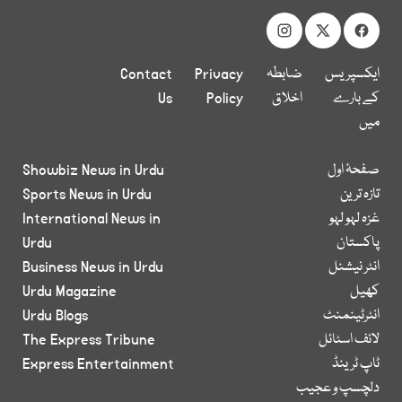
ایکسپریس
ضابطہ
Privacy
Contact
کے بارے
اخلاق
Policy
Us
میں
صفحۂ اول
Showbiz News in Urdu
تازہ ترین
Sports News in Urdu
غزہ لہو لہو
International News in
پاکستان
Urdu
انٹر نیشنل
Business News in Urdu
کھیل
Urdu Magazine
انٹرٹینمنٹ
Urdu Blogs
لائف اسٹائل
The Express Tribune
ٹاپ ٹرینڈ
Express Entertainment
دلچسپ و عجیب