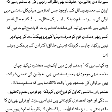
سے ہٹا دی جائے ۔ یہ حقیقت بھی نظر انداز نہیں کی جا سکتی ہے کہ
ایران نے محدود وسائل کے باوجود جس انداز میں میڈیکل سائنس میں
ترقی کی ہے وہ مسلم دنیا کے لیے ایک مثال ہے ۔ ڈاکٹر جمال ناصر
کہتے ہے کہ میری ٹیم کے مشاہدات اس بات کا واضح ثبوت ہیں کہ
کسی بھی ملک یا قوم کو صرف میڈیا کے پروپیگنڈے کی بنیاد پر
نہیں پرکھنا چاہے۔ کیونکہ زمینی حقائق اکثر اس کے برعکس ہوتے
ہیں ۔
وہ کہتے ہیں کہ ’’ ہم نے ایران میں ایک ایسا معاشرہ دیکھا جہاں
مذہب بھی موجود تھا ، جدید سائنس بھی ۔ خواتین کی عملی شرکت
بھی اور ترقی کی جستجو بھی‘‘ وقت کا تقاضا ہے کہ مسلم ممالک
علمی اور سائنسی تعاون کو فروغ دیں کیونکہ جو قومیں علم و تحقیق،
سادگی اور خود انحصاری کو اپناتی ہیں دنیا میں عزت اور ترقی بھی ان کا
مقدر بنتی ہے۔ آج ماشاء اللہ سے پاکستان کے تقریباً تمام شہروں میں