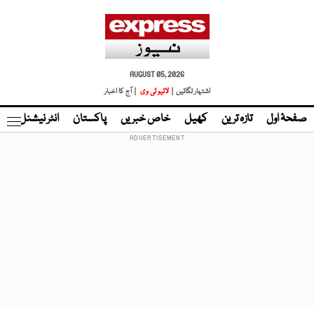
AUGUST 05, 2026
اشتہار لگائیں |
لائیو ٹی وی
| آج کا اخبار
صفحۂ اول
تازہ ترین
کھیل
خاص خبریں
پاکستان
انٹر نیشنل
ٹا