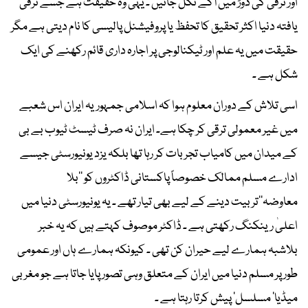
اور ترقی کی دوڑ میں آگے نکل جائیں ۔ یہی وہ حقیقت ہے جسے ترقی
یافتہ دنیا اکثر تحقیق کا تحفظ یا پروفیشنل پالیسی کا نام دیتی ہے مگر
حقیقت میں یہ علم اور ٹیکنالوجی پر اجارہ داری قائم رکھنے کی ایک
شکل ہے ۔
اسی تلاش کے دوران معلوم ہوا کہ اسلامی جمہوریہ ایران اس شعبے
میں غیر معمولی ترقی کر چکا ہے۔ ایران نہ صرف ٹیسٹ ٹیوب بے بی
کے میدان میں کامیاب تجربات کر رہا تھا بلکہ یزد یونیورسٹی جیسے
ادارے مسلم ممالک خصوصاً پاکستانی ڈاکٹروں کو ’’بلا
معاوضہ‘‘تربیت دینے کے لیے بھی تیار تھے ۔ یہ یونیورسٹی دنیا میں
اعلیٰ رینکنگ رکھتی ہے ۔ ڈاکٹر موصوف کہتے ہیں کہ یہ خبر
بلاشبہ ہمارے لیے حیران کن تھی ۔ کیونکہ ہمارے ہاں اور عمومی
طور پر مسلم دنیا میں ایران کے متعلق وہی تصور پایا جاتا ہے جو مغربی
میڈیا’ مسلسل‘ پیش کرتا رہتا ہے ۔