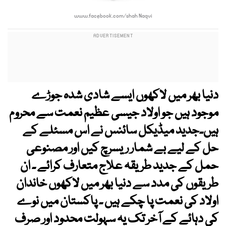
www.facebook.com/shah Naqvi
دنیا بھر میں لاکھوں ایسے شادی شدہ جوڑے
موجود ہیں جو اولاد جیسی عظیم نعمت سے محروم
ہیں۔جدید میڈیکل سائنس نے اس مسئلے کے
حل کے لیے بے شمار ریسرچ کیں اور مصنوعی
حمل کے جدید طریقہ علاج متعارف کرائے ۔ ان
طریقوں کی مدد سے دنیا بھر میں لاکھوں خاندان
اولاد کی نعمت پا چکے ہیں ۔ پاکستان میں نوے
کی دہائے کے آخر تک یہ سہولت محدود اور صرف