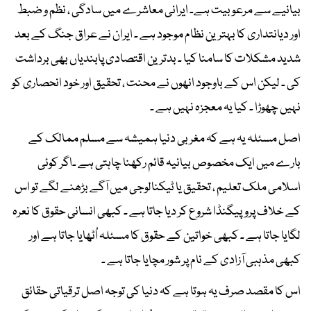
بیانیے سے مرعوبیت ہے۔ ایرانی معاشرے میں سادگی ، نظم و ضبط
اور دیانتداری کا بہترین نظام موجود ہے ۔ ایران نے عراق جنگ کے بعد
شدید مشکلات کا سامنا کیا ۔ بدترین اقتصادی پابندیاں بھی برداشت
کی ۔ لیکن اس کے باوجود انھوں نے محنت ، تحقیق اور خود انحصاری کو
نہیں چھوڑا ۔ کیا یہ معجزہ نہیں ہے ۔
اصل مسئلہ یہ ہے کہ مغربی دنیا ہمیشہ سے مسلم ممالک کے
بارے میں ایک مخصوص بیانیہ قائم رکھنا چاہتی ہے ۔اگر کوئی
اسلامی ملک تعلیم ، تحقیق یا ٹیکنالوجی میں آگے بڑھنے لگے تو اس
کے خلاف پروپیگنڈا شروع کر دیا جاتا ہے ۔ کبھی انسانی حقوق کا نعرہ
لگایا جاتا ہے ۔ کبھی خواتین کے حقوق کا مسئلہ اُٹھایا جاتا ہے اور
کبھی مذہبی آزادی کے نام پر شور مچایا جاتا ہے ۔
اس کا مقصد صرف یہ ہوتا ہے کہ دنیا کی توجہ اصل ترقیاتی حقائق