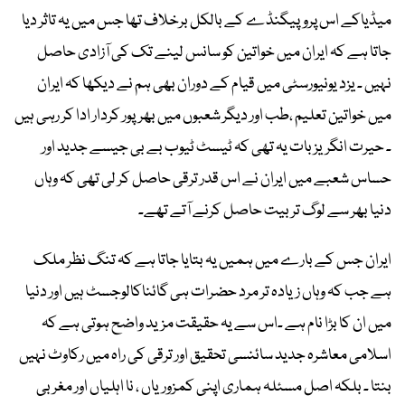
میڈیاکے اس پروپیگنڈے کے بالکل برخلاف تھا جس میں یہ تاثر دیا
جاتا ہے کہ ایران میں خواتین کو سانس لینے تک کی آزادی حاصل
نہیں ۔ یزد یونیورسٹی میں قیام کے دوران بھی ہم نے دیکھا کہ ایران
میں خواتین تعلیم ،طب اور دیگر شعبوں میں بھرپور کردار ادا کر رہی ہیں
۔ حیرت انگریز بات یہ تھی کہ ٹیسٹ ٹیوب بے بی جیسے جدید اور
حساس شعبے میں ایران نے اس قدر ترقی حاصل کر لی تھی کہ وہاں
دنیا بھر سے لوگ تربیت حاصل کرنے آتے تھے۔
ایران جس کے بارے میں ہمیں یہ بتایا جاتا ہے کہ تنگ نظر ملک
ہے جب کہ وہاں زیادہ تر مرد حضرات ہی گائناکالوجسٹ ہیں اور دنیا
میں ان کا بڑا نام ہے ۔اس سے یہ حقیقت مزید واضح ہوتی ہے کہ
اسلامی معاشرہ جدید سائنسی تحقیق اور ترقی کی راہ میں رکاوٹ نہیں
بنتا ۔ بلکہ اصل مسئلہ ہماری اپنی کمزوریاں ، نا اہلیاں اور مغربی