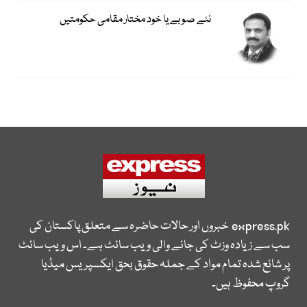
نئے صوبے یا خود مختار مقامی حکومتیں
express.pk
خبروں اور حالات حاضرہ سے متعلق پاکستان کی
سب سے زیادہ وزٹ کی جانے والی ویب سائٹ ہے۔ اس ویب سائٹ
پر شائع شدہ تمام مواد کے جملہ حقوق بحق ایکسپریس میڈیا
گروپ محفوظ ہیں۔