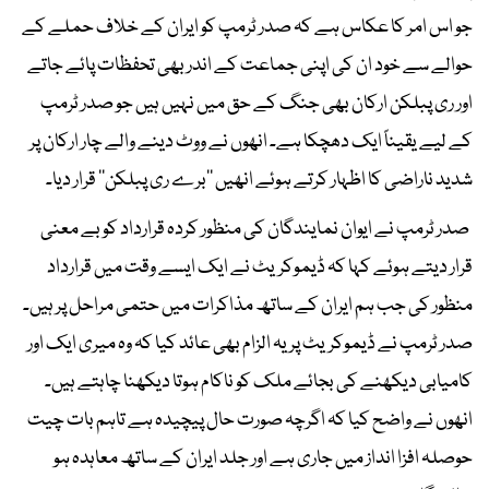
جو اس امر کا عکاس ہے کہ صدر ٹرمپ کو ایران کے خلاف حملے کے
حوالے سے خود ان کی اپنی جماعت کے اندر بھی تحفظات پائے جاتے
اور ری پبلکن ارکان بھی جنگ کے حق میں نہیں ہیں جو صدر ٹرمپ
کے لیے یقیناً ایک دھچکا ہے۔ انھوں نے ووٹ دینے والے چار ارکان پر
شدید ناراضی کا اظہار کرتے ہوئے انھیں ’’برے ری پبلکن‘‘ قرار دیا۔
صدر ٹرمپ نے ایوان نمایندگان کی منظور کردہ قرارداد کو بے معنی
قرار دیتے ہوئے کہا کہ ڈیموکریٹ نے ایک ایسے وقت میں قرارداد
منظور کی جب ہم ایران کے ساتھ مذاکرات میں حتمی مراحل پر ہیں۔
صدر ٹرمپ نے ڈیموکریٹ پر یہ الزام بھی عائد کیا کہ وہ میری ایک اور
کامیابی دیکھنے کی بجائے ملک کو ناکام ہوتا دیکھنا چاہتے ہیں۔
انھوں نے واضح کیا کہ اگرچہ صورت حال پیچیدہ ہے تاہم بات چیت
حوصلہ افزا انداز میں جاری ہے اور جلد ایران کے ساتھ معاہدہ ہو