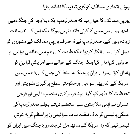
ہوئے اتحادی ممالک کو کڑی تنقید کا نشانہ بنایا۔
یورپی ممالک کا خیال تھا کہ صدر ٹرمپ ایک بلا وجہ کی جنگ میں
الجھ رہے ہیں جس کا کوئی فائدہ نہیں ہوگا بلکہ اس کے نقصانات
زیادہ ہوں گے۔ صدر ٹرمپ نے نہ صرف یورپی ممالک کے مشوروں کو
قبول کرنے سے انکار کر دیا بلکہ طاقت کے زعم میں عالمی قوانین اور
اصولوں کو پامال کیا بلکہ جنگ کے حوالے سے امریکی قوانین کو
پامال کرتے ہوئے ایران پر جنگ مسلط کی جس کے ردعمل میں
امریکا کے اندر بھی عوامی اور حکومتی سطح پر گہری تشویش اور
تحفظات کا اظہار کیا گیا۔ بیشتر سرکاری منصب داروں اور فوجی
افسران نے اپنی ملازمتوں سے استعفے دیتے ہوئے صدر ٹرمپ کی
جنگی پالیسی کو ہدف تنقید بنایا۔اسرائیلی وزیر اعظم کو یہ خوش
فہمی تھی کہ وہ امریکا کے ساتھ مل کر چند روزہ جنگ میں ایران کو