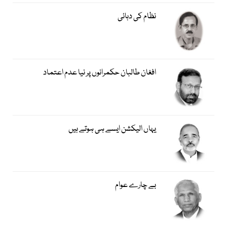
نظام کی دہائی
افغان طالبان حکمرانوں پر نیا عدم اعتماد
یہاں الیکشن ایسے ہی ہوتے ہیں
بے چارے عوام