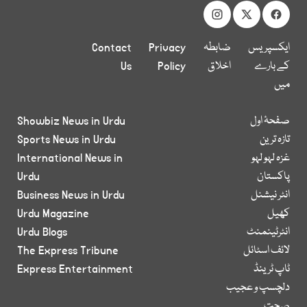
ایکسپریس
ضابطہ
Privacy
Contact
کے بارے
اخلاق
Policy
Us
میں
صفحۂ اول
Showbiz News in Urdu
تازہ ترین
Sports News in Urdu
غزہ لہو لہو
International News in
پاکستان
Urdu
انٹر نیشنل
Business News in Urdu
کھیل
Urdu Magazine
انٹرٹینمنٹ
Urdu Blogs
لائف اسٹائل
The Express Tribune
ٹاپ ٹرینڈ
Express Entertainment
دلچسپ و عجیب
صحت