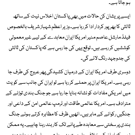
ہو جاتا ہے۔
ایسے پریشان کن حالات میں بھی پاکستان اخلاس نیت کے ساتھ
ثالثی کا بھرپور کردار ادا کر رہا ہے۔ وزیر اعظم شہباز شریف بالخصوص
فیلڈ مارشل عاصم منیر امریکا ایران معاہدے کے لیے غیر معمولی
کوششیں کر رہے ہیں۔ توقع یہی کی جا رہی ہے کہ پاکستان کی ثالثی
کی جدوجہد رنگ لائے گی۔
دوسری طرف امریکا ایران کے درمیان کشیدگی پھر عروج کی طرف جا
رہی ہے۔ امریکا ایران پر حملے کر رہا ہے تو ایران کی جانب سے کویت
میں امریکی مفادات کو نشانہ بنایا جا رہا ہے جو جنگ بندی توڑنے کے
مترادف ہے۔ امریکا عالمی طاقت اور ٹرمپ عالمی امن کے داعی اور
جنگیں رکوانے کے ماہر ہیں۔ انھیں ظرف کا مظاہرہ کرتے ہوئے جنگ
بندی پر سختی سے معاہدہ طے پانے تک کاربند رہنا چاہیے۔ یہ ممکن