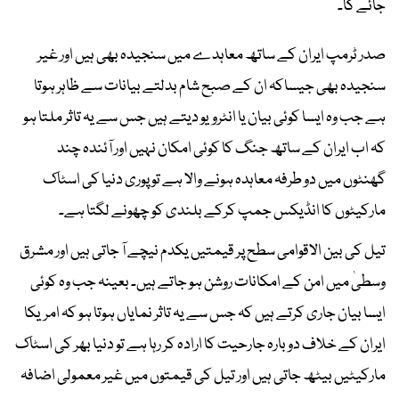
جائے گا۔
صدر ٹرمپ ایران کے ساتھ معاہدے میں سنجیدہ بھی ہیں اور غیر
سنجیدہ بھی جیساکہ ان کے صبح شام بدلتے بیانات سے ظاہر ہوتا
ہے جب وہ ایسا کوئی بیان یا انٹرویو دیتے ہیں جس سے یہ تاثر ملتا ہو
کہ اب ایران کے ساتھ جنگ کا کوئی امکان نہیں اور آئندہ چند
گھنٹوں میں دو طرفہ معاہدہ ہونے والا ہے تو پوری دنیا کی اسٹاک
مارکیٹوں کا انڈیکس جمپ کرکے بلندی کو چھونے لگتا ہے۔
تیل کی بین الاقوامی سطح پر قیمتیں یکدم نیچے آ جاتی ہیں اور مشرق
وسطیٰ میں امن کے امکانات روشن ہو جاتے ہیں۔ بعینہ جب وہ کوئی
ایسا بیان جاری کرتے ہیں کہ جس سے یہ تاثر نمایاں ہوتا ہو کہ امریکا
ایران کے خلاف دوبارہ جارحیت کا ارادہ کر رہا ہے تو دنیا بھر کی اسٹاک
مارکیٹیں بیٹھ جاتی ہیں اور تیل کی قیمتوں میں غیر معمولی اضافہ