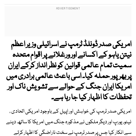
امریکی صدر ڈونلڈ ٹرمپ نے اسرائیلی وزیر اعظم
نیتن یاہو کے اکسانے اور ورغلانے پر اقوام متحدہ
سمیت تمام عالمی قوانین کو نظر انداز کرکے ایران
پر بھرپور حملہ کیا۔ اسی باعث عالمی برادری میں
امریکا ایران جنگ کے حوالے سے تشویش ناک اور
تحفظات کا اظہار کیا جا رہا ہے۔
امریکی صدر ٹرمپ کی خواہش اور اپیل کے باوجود امریکی اتحادی ،
نیٹو، یورپ اور دیگر ملکوں نے مذکورہ جنگ میں امریکا کا ساتھ دینے
سے انکار کیا جس پر صدر ٹرمپ نے سخت ناراضگی کا اظہار کرتے