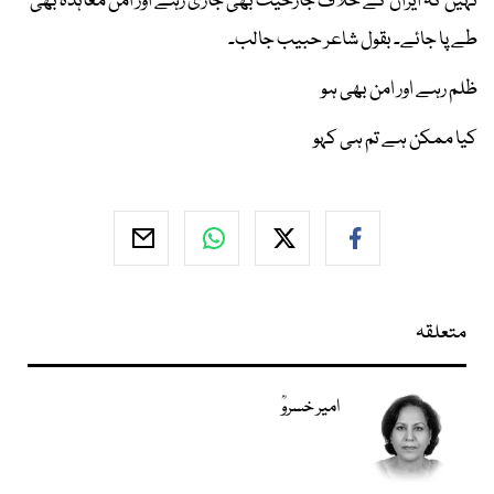
نہیں کہ ایران کے خلاف جارحیت بھی جاری رہے اور امن معاہدہ بھی
طے پا جائے۔ بقول شاعر حبیب جالب۔
ظلم رہے اور امن بھی ہو
کیا ممکن ہے تم ہی کہو
متعلقہ
امیر خسروؒ