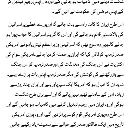
شکست دینے میں کامیاب ہو جائیں گے اور وہاں اپنی رجیم تبدیل کر
کے اپنی مرضی کی حکومت لے آئیں گے ۔
اس طرح ایران کا کانٹا راہ سے ہٹ جائے گا اور پورے خطے پر اسرائیل
کی بالادستی قائم ہو جائے گی اور اس کا گریٹر اسرائیل کا خواب پورا ہو
جائے گا۔یہی وہ سوچ تھی کہ اسرائیلی وزیر اعظم نیتن یاہو نے امریکی
صدر ٹرمپ کو قائل کیا کہ ایران پر حملہ کر دیا جائے ۔امریکی عوام کی
اکثریت نے اس جنگ کی مخالفت کی اور صدر ٹرمپ کو اس جنگ
سے باز رکھنے کی کوشش کی مگر صدر ٹرمپ اپنی بات پر اڑے رہے۔
شاید ان کا خیال ہو کہ امریکا ایک سپر پاور ہے اور ایران چند روز سے
زیادہ اس کے سامنے ٹھہر نہیں پائے گا اور اسے بری طرح شکست
ہوگی اور وہ ایران میں رجیم تبدیل کرنے میں کامیاب ہو جائیں گے اور
اس طرح وہ پوری امریکی قوم کو سرپرائز دیں گے، اور وہ پوری امریکی
تاریخ میں ایک طاقتور صدر کے حوالے سے ہمیشہ یاد رکھے جائیں