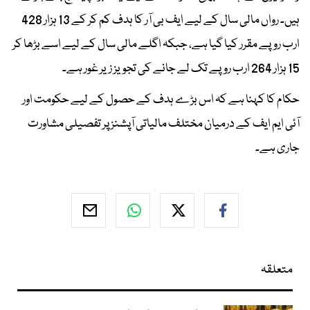
ہیں۔ رواں مالی سال کے لیے ایف بی آر کا ہدف کم کر کے 13 ہزار 428
ارب روپے مقرر کیا گیا ہے، جبکہ اگلے مالی سال کے لیے اسے بڑھا کر
15 ہزار 264 ارب روپے تک لے جانے کی تجویز زیر غور ہے۔
حکام کا کہنا ہے کہ اس بڑے ہدف کے حصول کے لیے حکومت اور
آئی ایم ایف کے درمیان مختلف مالیاتی آپشنز پر تفصیلی مشاورت
جاری ہے۔
متعلقہ