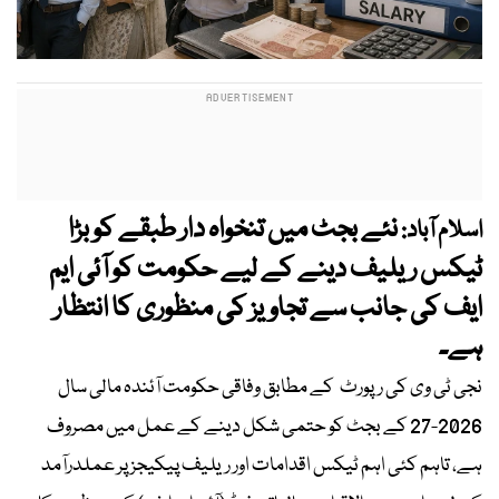
نئے بجٹ میں تنخواہ دار طبقے کو بڑا
اسلام آباد:
ٹیکس ریلیف دینے کے لیے حکومت کو آئی ایم
ایف کی جانب سے تجاویز کی منظوری کا انتظار
ہے۔
نجی ٹی وی کی رپورٹ کے مطابق وفاقی حکومت آئندہ مالی سال
2026-27 کے بجٹ کو حتمی شکل دینے کے عمل میں مصروف
ہے، تاہم کئی اہم ٹیکس اقدامات اور ریلیف پیکیجز پر عملدرآمد