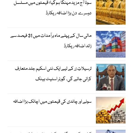
سونا آج مزید مہنگا ہوگیا؛ قیمتوں میں مسلسل
دوسرے دن بڑا اضافہ ریکارڈ
مالی سال کے پہلے ماہ برآمدات میں 31 فیصد سے
زائد اضافہ ریکارڈ
ترسیلاتِ زر کے لیے ایک نئی اسکیم جلد متعارف
کرائی جائے گی، گورنر اسٹیٹ بینک
سونے اور چاندی کی قیمتوں میں اچانک بڑا اضافہ