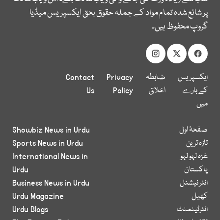
پر شائع شدہ تمام مواد کے جملہ حقوق بحق ایکسپریس میڈیا
گروپ محفوظ ہیں۔
ایکسپریس
ضابطہ
Privacy
Contact
کے بارے
اخلاق
Policy
Us
میں
صفحۂ اول
Showbiz News in Urdu
تازہ ترین
Sports News in Urdu
غزہ لہو لہو
International News in
پاکستان
Urdu
انٹر نیشنل
Business News in Urdu
کھیل
Urdu Magazine
انٹرٹینمنٹ
Urdu Blogs