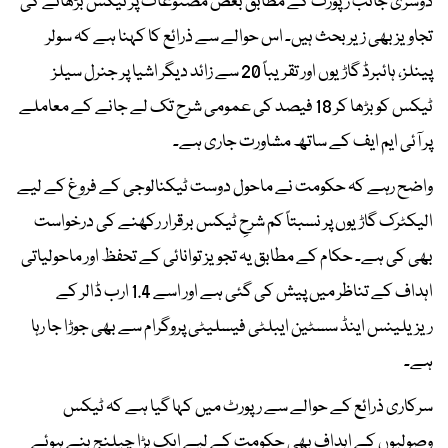
دوسری جانب رپورٹ کے مطابق بعض مصنوعات پر ٹیکس بڑھانے کی
تجاویز بھی زیر بحث ہیں۔ اس حوالے سے ذرائع کا کہنا ہے کہ سولر
پینلز، ہائبرڈ گاڑیوں اور تقریباً 20 سے زائد دیگر اشیا پر جنرل سیلز
ٹیکس کو بڑھا کر 18 فیصد کی عمومی شرح تک لے جانے کے معاملے
پر آئی ایم ایف کے ساتھ مشاورت جاری ہے۔
واضح رہے کہ حکومت نے ماحول دوست ٹیکنالوجی کے فروغ کے لیے
الیکٹرک گاڑیوں پر نسبتاً کم شرحِ ٹیکس برقرار رکھنے کی درخواست
بھی کی ہے۔ حکام کے مطابق یہ تجویز توانائی کے تحفظ اور ماحولیاتی
اہداف کے تناظر میں پیش کی گئی ہے اور اسے 1.4 ارب ڈالر کے
ریزیلینس اینڈ سسٹین ایبلٹی فیسلیٹی پروگرام سے بھی جوڑا جا رہا
ہے۔
سرکاری ذرائع کے حوالے سے رپورٹ میں کہا گیا ہے کہ ٹیکس
وصولیوں کے اہداف بھی حکومت کے لیے ایک بڑا چیلنج بنے ہوئے