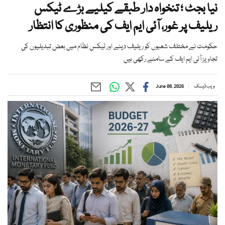
نیا بجٹ ؛ تنخواہ دار طبقے کیلیے بڑے ٹیکس
ریلیف پر غور، آئی ایم ایف کی منظوری کا انتظار
حکومت نے مختلف شعبوں کو ریلیف دینے اور ٹیکس نظام میں بعض تبدیلیوں کی
تجاویز آئی ایم ایف کے سامنے رکھی ہیں
ویب ڈیسک
June 08, 2026