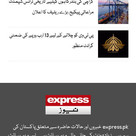
کراچی کی بندرگاہوں کیلیے تاریخی ٹرانس شپمنٹ
مراعاتی پیکیج، بڑے ریلیف کا اعلان
پی ٹی وی کو چلانے کے لیے 13 ارب روپے کی ضمنی
گرانٹ منظور
express.pk
خبروں اور حالات حاضرہ سے متعلق پاکستان کی
سب سے زیادہ وزٹ کی جانے والی ویب سائٹ ہے۔ اس ویب سائٹ