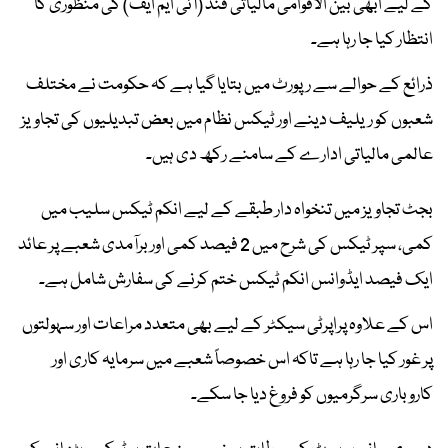
کے لیے ابھی بین الاقوامی مالیاتی فنڈ (آئی ایم ایف) کی منظوری کا
انتظار کیا جا رہا ہے۔
ذرائع کے حوالے سے رپورٹ میں بتایا گیا ہے کہ حکومت نے مختلف
شعبوں کو ریلیف دینے اور ٹیکس نظام میں بعض تبدیلیوں کی تجاویز
عالمی مالیاتی ادارے کے سامنے رکھ دی ہیں۔
بجٹ تجاویز میں تنخواہ دار طبقے کے لیے انکم ٹیکس سلیب میں
کمی، سپر ٹیکس کی شرح میں 2 فیصد کمی اور برآمدی شعبے پر عائد
ایک فیصد ایڈوانس انکم ٹیکس ختم کرنے کی سفارش شامل ہے۔
اس کے علاوہ پراپرٹی سیکٹر کے لیے بھی متعدد مراعات اور سہولتوں
پر غور کیا جا رہا ہے تاکہ اس خصوصاً شعبے میں سرمایہ کاری اور
کاروباری سرگرمیوں کو فروغ دیا جا سکے۔