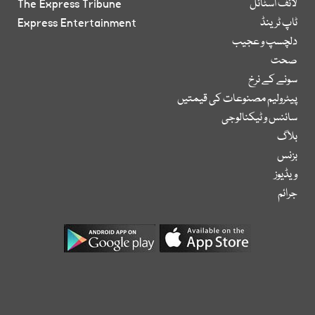
لائف اسٹائل
The Express Tribune
ٹاپ ٹرینڈ
Express Entertainment
دلچسپ و عجیب
صحت
سونے کے نرخ
پیٹرولیم مصنوعات کی قیمتیں
سائنس و ٹیکنالوجی
بلاگ
بزنس
ویڈیوز
جرائم