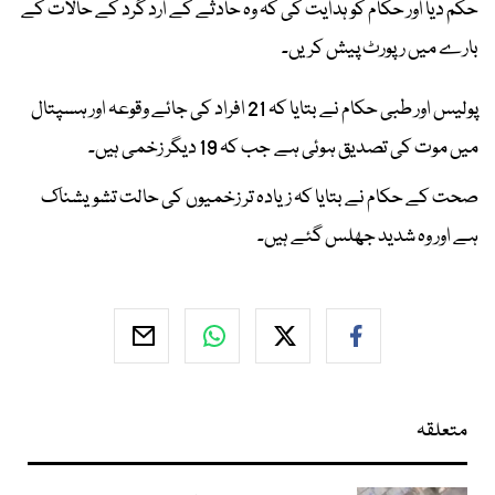
حکم دیا اور حکام کو ہدایت کی کہ وہ حادثے کے ارد گرد کے حالات کے
بارے میں رپورٹ پیش کریں۔
پولیس اور طبی حکام نے بتایا کہ 21 افراد کی جائے وقوعہ اور ہسپتال
میں موت کی تصدیق ہوئی ہے جب کہ 19 دیگر زخمی ہیں۔
صحت کے حکام نے بتایا کہ زیادہ تر زخمیوں کی حالت تشویشناک
ہے اور وہ شدید جھلس گئے ہیں۔
متعلقہ