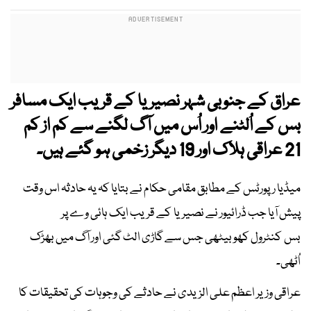
عراق کے جنوبی شہر نصیریا کے قریب ایک مسافر
بس کے اُلٹنے اور اُس میں آگ لگنے سے کم از کم
21 عراقی ہلاک اور 19 دیگر زخمی ہو گئے ہیں۔
میڈیا رپورٹس کے مطابق مقامی حکام نے بتایا کہ یہ حادثہ اس وقت
پیش آیا جب ڈرائیور نے نصیریا کے قریب ایک ہائی وے پر
بس کنٹرول کھو بیٹھی جس سے گاڑی الٹ گئی اور آگ میں بھڑک
اُٹھی۔
عراقی وزیر اعظم علی الزیدی نے حادثے کی وجوہات کی تحقیقات کا