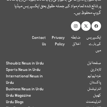
پر شائع شدہ تمام مواد کے جملہ حقوق بحق ایکسپریس میڈیا
گروپ محفوظ ہیں۔
ایکسپریس
ضابطہ
Privacy
Contact
کے بارے
اخلاق
Policy
Us
میں
صفحۂ اول
Showbiz News in Urdu
تازہ ترین
Sports News in Urdu
غزہ لہو لہو
International News in
پاکستان
Urdu
انٹر نیشنل
Business News in Urdu
کھیل
Urdu Magazine
انٹرٹینمنٹ
Urdu Blogs