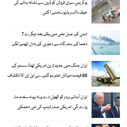
یوکرینی سبزی فروش کو ڈرون سے نشانہ بنانے کی
خوف ناک ویڈیو سامنے آگئی
دبئی کے جبل علی میں یکے بعد دیگرے 7
دھماکے، بندرگاہ سے دھویں کے بادل اٹھنے لگے
ایران جنگ میں جدید ترین امریکی تھاڈ سسٹم کے
80 فیصد میزائل ختم ہوگئے، سی این این کا انکشاف
ایران آبنائے ہرمز کو کھول دے ورنہ بہت سخت مار
پڑے گی، امریکی صدر ٹرمپ کی نئی دھمکی