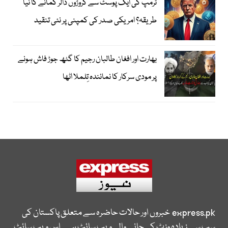
ٹرمپ کی ایک پوسٹ سے کروڑوں ڈالر کمانے کا نیا
طریقہ؟ امریکی صدر کی کمپنی پر نئی تنقید
بھارت اور افغان طالبان رجیم کا گٹھ جوڑ فاش ہونے
پر مودی سرکار کا نمائندہ تِلملا اٹھا
express.pk
خبروں اور حالات حاضرہ سے متعلق پاکستان کی
سب سے زیادہ وزٹ کی جانے والی ویب سائٹ ہے۔ اس ویب سائٹ