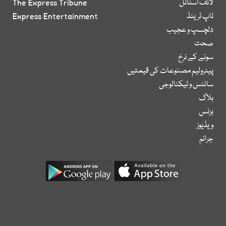
لائف اسٹائل
The Express Tribune
ٹاپ ٹرینڈ
Express Entertainment
دلچسپ و عجیب
صحت
سونے کے نرخ
پیٹرولیم مصنوعات کی قیمتیں
سائنس و ٹیکنالوجی
بلاگ
بزنس
ویڈیوز
جرائم