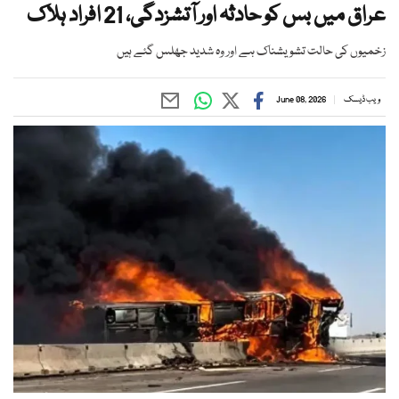
عراق میں بس کو حادثہ اور آتشزدگی، 21 افراد ہلاک
زخمیوں کی حالت تشویشناک ہے اور وہ شدید جھلس گئے ہیں
ویب ڈیسک
June 08, 2026