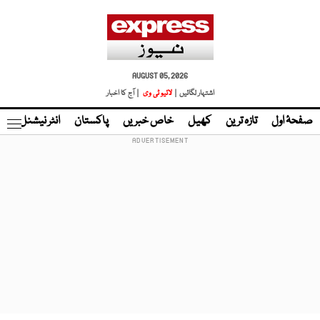
AUGUST 05, 2026
اشتہار لگائیں |
لائیو ٹی وی
| آج کا اخبار
صفحۂ اول
تازہ ترین
کھیل
خاص خبریں
پاکستان
انٹر نیشنل
ٹا