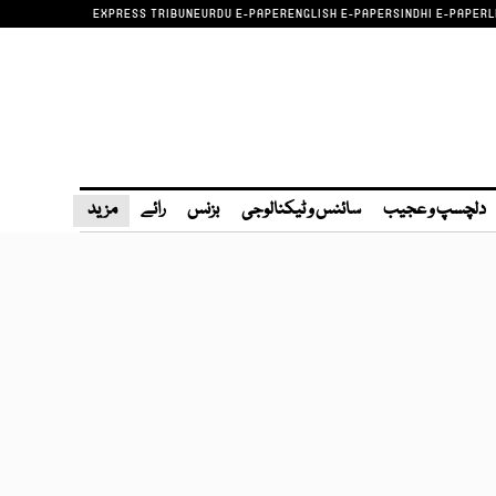
EXPRESS TRIBUNE
URDU E-PAPER
ENGLISH E-PAPER
SINDHI E-PAPER
L
دلچسپ و عجیب
سائنس و ٹیکنالوجی
بزنس
رائے
مزید