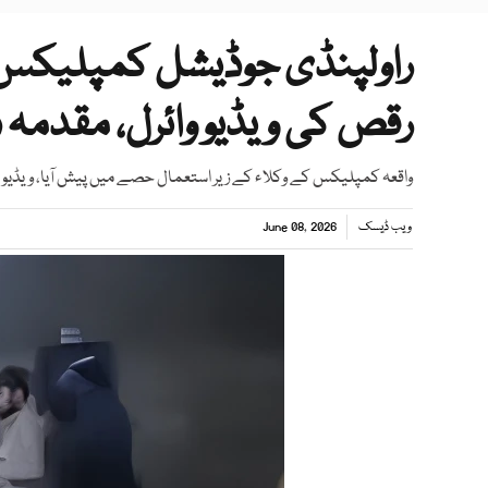
راولپنڈی جوڈیشل کمپلیکس می
رقص کی ویڈیو وائرل، مقدمہ 
واقعہ کمپلیکس کے وکلاء کے زیر استعمال حصے میں پیش آیا، ویڈی
ویب ڈیسک
June 08, 2026