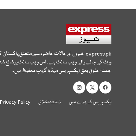
express.pk
خبروں اور حالات حاضرہ سے متعلق پاکستان 
وزٹ کی جانے والی ویب سائٹ ہے۔ اس ویب سائٹ پر شائع شدہ
جملہ حقوق بحق ایکسپریس میڈیا گروپ محفوظ ہیں۔
ایکسپریس کے بارے میں
ضابطہ اخلاق
Privacy Policy