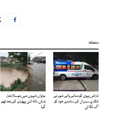
متعلقہ
ناراض بیوی کو منانے والے شوہر نے
جڑواں شہروں میں موسلادھار
انکار پر سسرال کے سامنے خود کو
بارش، نالہ لئی بپھرنے کے بعد تھم
آگ لگا لی
گیا