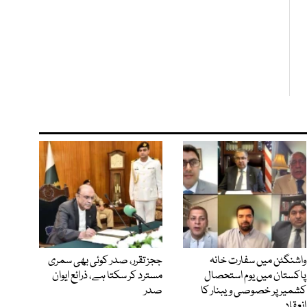
واشنگٹن میں سفارت خانہ
ججز تقرر، صدر کوئی بھی سمری
پاکستان میں یوم استحصال
مسترد کر سکتا ہے، ذرائع ایوان
کشمیر پر خصوصی ویبنار کا
صدر
انعقاد