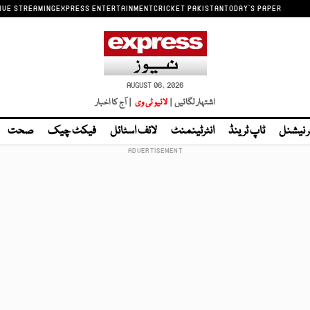
IVE STREAMING
EXPRESS ENTERTAINMENT
CRICKET PAKISTAN
TODAY'S PAPER
AUGUST 06, 2026
اشتہار لگائیں |
لائیو ٹی وی
| آج کا اخبار
ر نیشنل
ٹاپ ٹرینڈ
انٹرٹینمنٹ
لائف اسٹائل
فیکٹ چیک
صحت