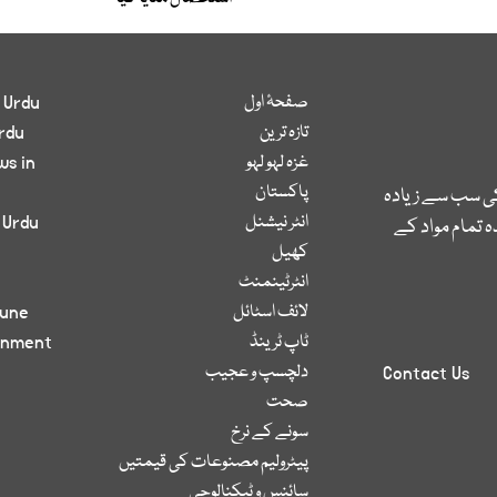
صفحۂ اول
 Urdu
تازہ ترین
rdu
غزہ لہو لہو
ws in
پاکستان
کی سب سے زیادہ
انٹر نیشنل
 Urdu
 تمام مواد کے
کھیل
انٹرٹینمنٹ
لائف اسٹائل
bune
ٹاپ ٹرینڈ
inment
دلچسپ و عجیب
Contact Us
صحت
سونے کے نرخ
پیٹرولیم مصنوعات کی قیمتیں
سائنس و ٹیکنالوجی