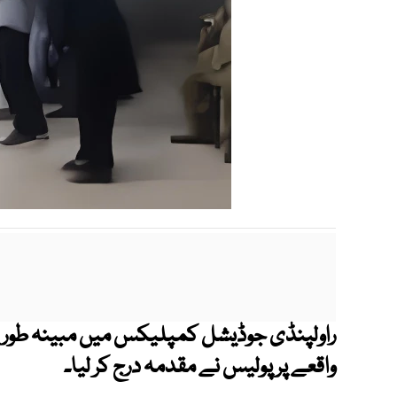
راولپنڈی جوڈیشل کمپلیکس میں مبینہ طور پر
واقعے پر پولیس نے مقدمہ درج کر لیا۔