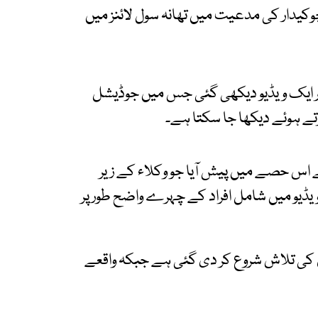
یدار کی مدعیت میں تھانہ سول لائنز میں
ر ایک ویڈیو دیکھی گئی جس میں جوڈیشل
رتے ہوئے دیکھا جا سکتا ہے۔
اس حصے میں پیش آیا جو وکلاء کے زیر
ویڈیو میں شامل افراد کے چہرے واضح طور پر
 کی تلاش شروع کر دی گئی ہے جبکہ واقعے