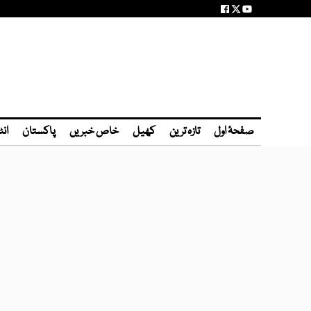
صفحۂ اول
تازہ ترین
کھیل
خاص خبریں
پاکستان
انٹ