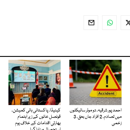
احمد پور شرقیہ، دو موٹر سائیکلوں
کینیڈا، پاکستانی ہائی کمیشن،
میں تصادم، 2 افراد جاں بحق، 3
قونصل خانوں کے زیر اہتمام
زخمی
بھارتی اقدامات کے خلاف یوم
استحصال منایا گیا