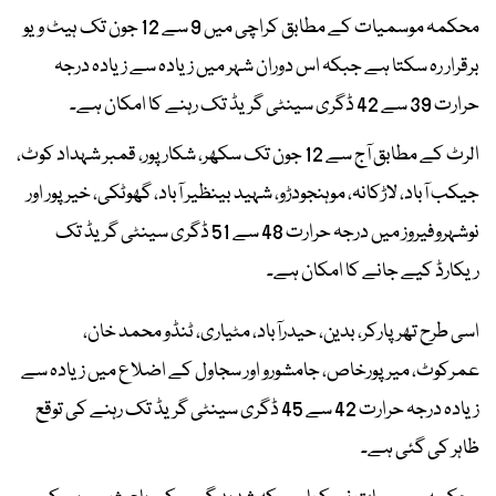
محکمہ موسمیات کے مطابق کراچی میں 9 سے 12 جون تک ہیٹ ویو
برقرار رہ سکتا ہے جبکہ اس دوران شہر میں زیادہ سے زیادہ درجہ
حرارت 39 سے 42 ڈگری سینٹی گریڈ تک رہنے کا امکان ہے۔
الرٹ کے مطابق آج سے 12 جون تک سکھر، شکارپور، قمبر شہداد کوٹ،
جیکب آباد، لاڑکانہ، موہنجودڑو، شہید بینظیر آباد، گھوٹکی، خیرپور اور
نوشہروفیروز میں درجہ حرارت 48 سے 51 ڈگری سینٹی گریڈ تک
ریکارڈ کیے جانے کا امکان ہے۔
اسی طرح تھرپارکر، بدین، حیدرآباد، مٹیاری، ٹنڈو محمد خان،
عمرکوٹ، میرپورخاص، جامشورو اور سجاول کے اضلاع میں زیادہ سے
زیادہ درجہ حرارت 42 سے 45 ڈگری سینٹی گریڈ تک رہنے کی توقع
ظاہر کی گئی ہے۔