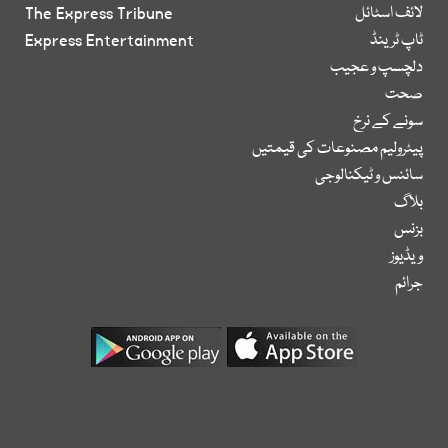
لائف اسٹائل
The Express Tribune
ٹاپ ٹرینڈ
Express Entertainment
دلچسپ و عجیب
صحت
سونے کے نرخ
پیٹرولیم مصنوعات کی قیمتیں
سائنس و ٹیکنالوجی
بلاگ
بزنس
ویڈیوز
جرائم