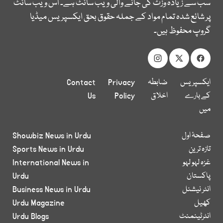
سب سے زیادہ وزٹ کی جانے والی ویب سائٹ ہے۔ اس ویب سائٹ
پر شائع شدہ تمام مواد کے جملہ حقوق بحق ایکسپریس میڈیا
گروپ محفوظ ہیں۔
ایکسپریس
ضابطہ
Privacy
Contact
کے بارے
اخلاق
Policy
Us
میں
صفحۂ اول
Showbiz News in Urdu
تازہ ترین
Sports News in Urdu
غزہ لہو لہو
International News in
پاکستان
Urdu
انٹر نیشنل
Business News in Urdu
کھیل
Urdu Magazine
انٹرٹینمنٹ
Urdu Blogs