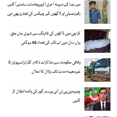
میر رضا کے مبینہ آخری آڈیو پیغامات سامنے آگئے،
رقم وصولی اور لاکھوں کے چیکس کی تجاویز بھی دیں
کراچی میں ڈاکوؤں کی فائرنگ سے شہری جاں بحق،
رواں سال میں اب تک کی تعداد 46 ہوگئی
وفاقی حکومت سے مذاکرات ناکام، گڈز ٹرانسپورٹرز کا
غیرمعینہ مدت تک ہڑتال کا اعلان
چئیرمین پی ٹی آئی بیرسٹر گوہر کی والدہ انتقال کر
گئیں