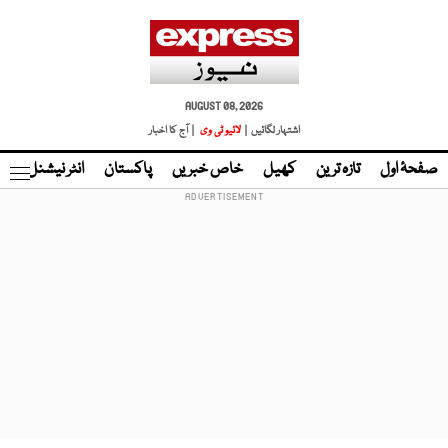
AUGUST 08, 2026
اشتہار لگائیں |
لائیو ٹی وی
| آج کا اخبار
صفحۂ اول
تازہ ترین
کھیل
خاص خبریں
پاکستان
انٹر نیشنل
ٹا