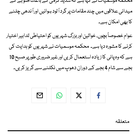
محکمہ موسمیات نے کہا ہے کہ شدید گرمی کے باعث صوبے کے
میدانی علاقوں میں چند مقامات پر گرد آلود ہوائیں اور آندھی چلنے
کا بھی امکان ہے۔
عوام خصوصاً بچوں، خواتین اور بزرگ شہریوں کو احتیاطی تدابیر اختیار
کرنے کا مشورہ دیا ہے۔ محکمہ موسمیات نے شہریوں کو ہدایت کی
ہے کہ وہ پانی کا زیادہ استعمال کریں اور غیر ضروری طور پر صبح 10
بجے سے شام 4 بجے کے دوران دھوپ میں نکلنے سے گریز کریں۔
متعلقہ