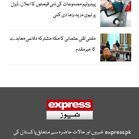
پیٹرولیم مصنوعات کی نئی قیمتوں کا اعلان، ڈیزل
پر لیوی مزید بڑھا دی گئی
مفتی تقی عثمانی کا مکہ مشترکہ دفاعی معاہدے
کا خیرمقدم
express.pk
خبروں اور حالات حاضرہ سے متعلق پاکستان کی