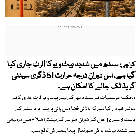
سندھ میں شدید ہیٹ ویو کا الرٹ جاری کیا
کراچی:
گیا ہے، اس دوران درجہ حرارت 51 ڈگری سینٹی
گریڈ تک جانے کا امکان ہے۔
محکمہ موسمیات نے سندھ بھر کے لیے ہیٹ ویو الرٹ جاری کرتے
ہوئے خبردار کیا ہے کہ بالائی فضا میں ہائی پریشر ایریا بننے کے
باعث 8 سے 12 جون کے دوران صوبے کے بیشتر اضلاع میں درمیانی
سے شدید ہیٹ ویو کی صورتحال پیدا ہونے کی توقع ہے۔