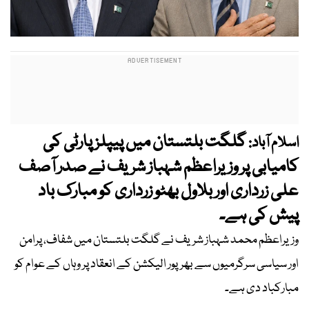
گلگت بلتستان میں پیپلز پارٹی کی
اسلام آباد:
کامیابی پر وزیراعظم شہباز شریف نے صدر آصف
علی زرداری اور بلاول بھٹو زرداری کو مبارک باد
پیش کی ہے۔
وزیراعظم محمد شہباز شریف نے گلگت بلتستان میں شفاف، پرامن
اور سیاسی سرگرمیوں سے بھرپور الیکشن کے انعقاد پر وہاں کے عوام کو
مبارکباد دی ہے۔