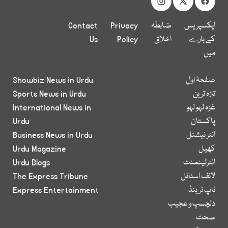
ایکسپریس
ضابطہ
Privacy
Contact
کے بارے
اخلاق
Policy
Us
میں
صفحۂ اول
Showbiz News in Urdu
تازہ ترین
Sports News in Urdu
غزہ لہو لہو
International News in
پاکستان
Urdu
انٹر نیشنل
Business News in Urdu
کھیل
Urdu Magazine
انٹرٹینمنٹ
Urdu Blogs
لائف اسٹائل
The Express Tribune
ٹاپ ٹرینڈ
Express Entertainment
دلچسپ و عجیب
صحت