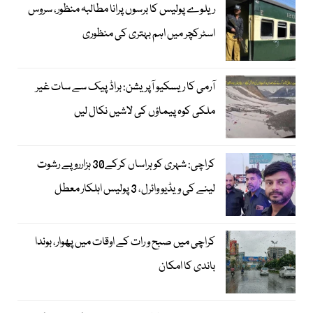
ریلوے پولیس کا برسوں پرانا مطالبہ منظور، سروس
اسٹرکچر میں اہم بہتری کی منظوری
آرمی کا ریسکیو آپریشن: براڈ پیک سے سات غیر
ملکی کوہ پیماؤں کی لاشیں نکال لیں
کراچی: شہری کو ہراساں کرکے30 ہزارروپے رشوت
لینے کی ویڈیو وائرل، 3 پولیس اہلکار معطل
کراچی میں صبح و رات کے اوقات میں پھوار، بوندا
باندی کا امکان