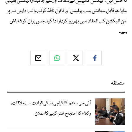
کا حسن ہیں، الیکشن کمیشن نے شفاف اور غیر جانبدار الیکشن یقینی
بنایا جو قابل ستائش ہے۔ پولیس اور قانون نافذ کرنے والے اداروں نے پر
امن الیکشن کے انعقاد میں بھرپور کردار ادا کیا، جس پر ان کو شاباش
ہے۔
متعلقہ
آئی جی سندھ کا کراچی بار کی قیادت سے ملاقات،
وکلاء کا احتجاج ختم کرنے کا اعلان