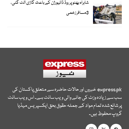
شاہراہ بھٹو پر روڈ ڈائیورژن کے باعث گاڑی الٹ گئی،
3مسافر زخمی
express.pk
خبروں اور حالات حاضرہ سے متعلق پاکستان کی
سب سے زیادہ وزٹ کی جانے والی ویب سائٹ ہے۔ اس ویب سائٹ
پر شائع شدہ تمام مواد کے جملہ حقوق بحق ایکسپریس میڈیا
گروپ محفوظ ہیں۔