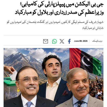
جی بی الیکشن میں پیپلز پارٹی کی کامیابی؛
وزیراعظم کی صدر زرداری اور بلاول کو مبارکباد
شہباز شریف کی مسلم لیگی کارکنوں، امیدواروں اور گلگت بلتستان کے امیدواروں کو
شاباش اور مبارکباد
ویب ڈیسک
June 08, 2026