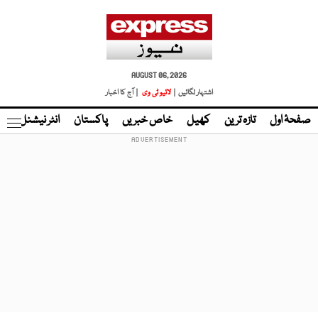
AUGUST 06, 2026
اشتہار لگائیں |
لائیو ٹی وی
| آج کا اخبار
صفحۂ اول
تازہ ترین
کھیل
خاص خبریں
پاکستان
انٹر نیشنل
ٹا