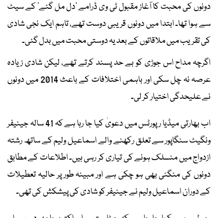
دونوں کی محبت کا آغاز مقبول ٹی وی ڈرامے ’دل مل گئے‘ کے سیٹ
سے ہوا تھا۔ ابتدا میں دونوں قریبی دوست تھے، تاہم ایک نجی شادی
کی تقریب میں ملاقاتوں کے بعد یہ دوستی محبت میں بدل گئی۔
اگرچہ مداح اس جوڑی کو بے حد پسند کرتے تھے، لیکن شادی زیادہ
عرصہ نہ چل سکی اور باہمی اختلافات کے باعث 2014 میں دونوں
نے علیحدگی اختیار کر لی۔
اب بھارتی میڈیا رپورٹس میں دعویٰ کیا جا رہا ہے کہ 41 سالہ جینیفر
ونگیٹ سنگاپور سے تعلق رکھنے والے اسماعیل ولیم کے ساتھ رشتہ
ازدواج میں منسلک ہونے کی تیاری کر رہی ہیں۔ اطلاعات کے مطابق
دونوں کی منگنی بھی ہو چکی ہے اور مبینہ طور پر حالیہ تعطیلات
کے دوران اسماعیل ولیم نے جینیفر کو شادی کی پیشکش کی تھی۔