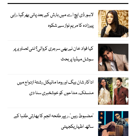
لاہور ڈی ایچ اے میں بارش کے بعد پانی بھرگیا، رابی
پیرزادہ کا مریم نواز سے شکوہ
کیا فواد خان نے بھی سرجری کروالی؟ نئی تصاویر پر
سوشل میڈیا پر بحث
اداکار شان بیگ اور روما مائیکل رشتۂ ازدواج میں
منسلک، مداحوں کو خوشخبری سنا دی
’مضبوط رہیں‘، ریپر طلحہ انجم کا بھارتی طلبا کے
ساتھ اظہارِ یکجہتی