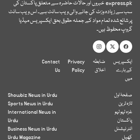
express.pk
خبروں اور حالات حاضرہ سے متعلق پاکستان کی
سب سے زیادہ وزٹ کی جانے والی ویب سائٹ ہے۔ اس ویب سائٹ
پر شائع شدہ تمام مواد کے جملہ حقوق بحق ایکسپریس میڈیا
گروپ محفوظ ہیں۔
ایکسپریس
ضابطہ
Privacy
Contact
کے بارے
اخلاق
Policy
Us
میں
صفحۂ اول
Showbiz News in Urdu
تازہ ترین
Sports News in Urdu
غزہ لہو لہو
International News in
پاکستان
Urdu
انٹر نیشنل
Business News in Urdu
کھیل
Urdu Magazine