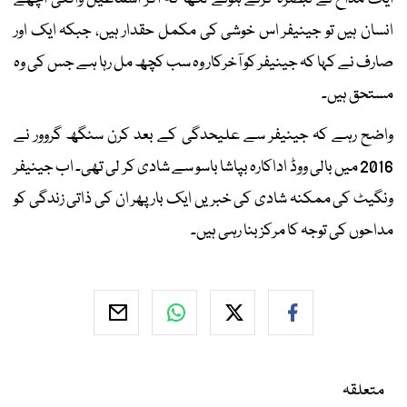
انسان ہیں تو جینیفر اس خوشی کی مکمل حقدار ہیں، جبکہ ایک اور
صارف نے کہا کہ جینیفر کو آخرکار وہ سب کچھ مل رہا ہے جس کی وہ
مستحق ہیں۔
واضح رہے کہ جینیفر سے علیحدگی کے بعد کرن سنگھ گروور نے
2016 میں بالی ووڈ اداکارہ بپاشا باسو سے شادی کر لی تھی۔ اب جینیفر
ونگیٹ کی ممکنہ شادی کی خبریں ایک بار پھر ان کی ذاتی زندگی کو
مداحوں کی توجہ کا مرکز بنا رہی ہیں۔
متعلقہ