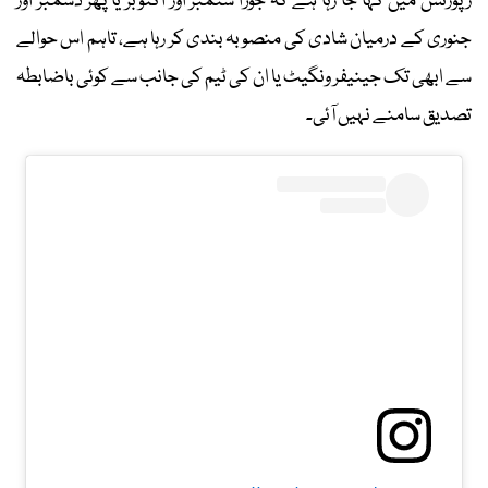
رپورٹس میں کہا جا رہا ہے کہ جوڑا ستمبر اور اکتوبر یا پھر دسمبر اور
جنوری کے درمیان شادی کی منصوبہ بندی کر رہا ہے، تاہم اس حوالے
سے ابھی تک جینیفر ونگیٹ یا ان کی ٹیم کی جانب سے کوئی باضابطہ
تصدیق سامنے نہیں آئی۔