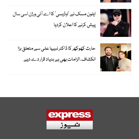
ایلون مسک نے ’اوڈیسی‘ کا اے آئی ورژن اسی سال
پیش کرنے کا اعلان کردیا
حارث کھوکھر کا ڈاکٹر نبیہا علی سے متعلق بڑا
انکشاف، الزامات بھی بے بنیاد قرار دے دیے