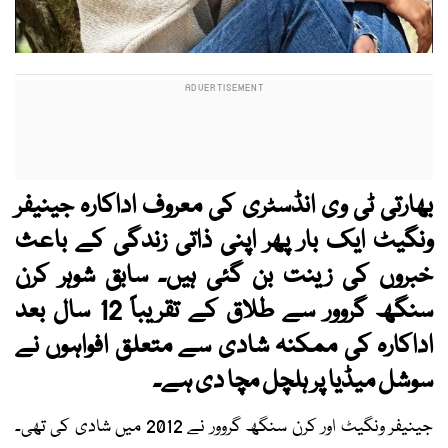
بھارتی ٹی وی انڈسٹری کی معروف اداکارہ جینیفر
ونگیٹ ایک بار پھر اپنی ذاتی زندگی کے باعث
خبروں کی زینت بن گئی ہیں۔ سابق شوہر کرن
سنگھ گروور سے طلاق کے تقریباً 12 سال بعد
اداکارہ کی ممکنہ شادی سے متعلق افواہوں نے
سوشل میڈیا پر ہلچل مچا دی ہے۔
جینیفر ونگیٹ اور کرن سنگھ گروور نے 2012 میں شادی کی تھی۔