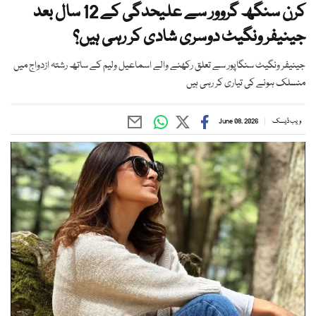
کرن سنگھ گروور سے علیحدگی کے 12 سال بعد
جینیفر ونگیٹ دوسری شادی کر رہی ہیں؟
جینیفر ونگیٹ سنگاپور سے تعلق رکھنے والے اسماعیل ولیم کے ساتھ رشتہ ازدواج میں
منسلک ہونے کی تیاری کر رہی ہیں
ویب ڈیسک
June 08, 2026