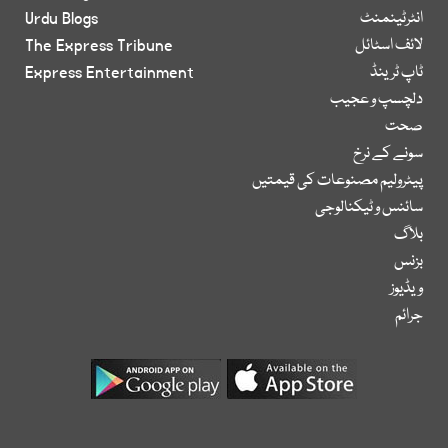
انٹرٹینمنٹ
Urdu Blogs
لائف اسٹائل
The Express Tribune
ٹاپ ٹرینڈ
Express Entertainment
دلچسپ و عجیب
صحت
سونے کے نرخ
پیٹرولیم مصنوعات کی قیمتیں
سائنس و ٹیکنالوجی
بلاگ
بزنس
ویڈیوز
جرائم