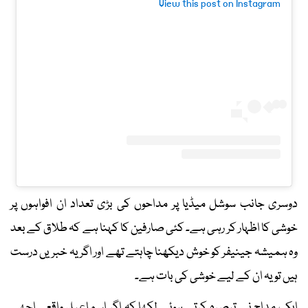
View this post on Instagram
دوسری جانب سوشل میڈیا پر مداحوں کی بڑی تعداد ان افواہوں پر
خوشی کا اظہار کر رہی ہے۔ کئی صارفین کا کہنا ہے کہ طلاق کے بعد
وہ ہمیشہ جینیفر کو خوش دیکھنا چاہتے تھے اور اگر یہ خبریں درست
ہیں تو یہ ان کے لیے خوشی کی بات ہے۔
ایک مداح نے تبصرہ کرتے ہوئے لکھا کہ اگر اسماعیل واقعی اچھے