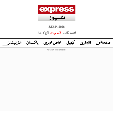
JULY 24, 2026
اشتہار لگائیں |
لائیو ٹی وی
| آج کا اخبار
صفحۂ اول
تازہ ترین
کھیل
خاص خبریں
پاکستان
انٹر نیشنل
ٹا