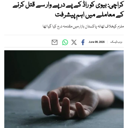
کراچی: بیوی کو راڈ کے پے در پے وار سے قتل کرنے
کے معاملے میں اہم پیشرفت
ملزم کیخلاف تھانہ پاکستان بازار میں مقدمہ درج کیا گیا تھا
ویب ڈیسک
June 08, 2026