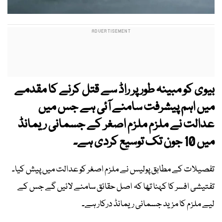
بیوی کو مبینہ طور پر راڈ سے قتل کرنے کا مقدمے
میں اہم پیشرفت سامنے آئی ہے جس میں
عدالت نے ملزم ملزم اصغر کے جسمانی ریمانڈ
میں 10 جون تک توسیع کردی ہے۔
تفصیلات کے مطابق پولیس نے ملزم اصغر کو عدالت میں پیش کیا۔
تفتیشی افسر کا کہنا تھا کہ اصل حقائق سامنے لائیں گے جس کے
لیے ملزم کا مزید جسمانی ریمانڈ درکار ہے۔