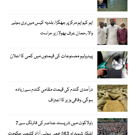
ایم کیو ایم مرکز پر جھگڑا، بلدیہ کیس میں بری ہونے
والا رحمان عرف بھولا زیر حراست
پیٹرولیم مصنوعات کی قیمتوں میں کمی کا اعلان
درآمدی گندم کی قیمت مقامی گندم سے زیادہ
ہوگی، وفاقی وزیر کا اعتراف
راولاکوٹ میں شرپسند عناصر کی فائرنگ سے 7
اہلکار شہید اور 143زخمی ہوئے، آزاد کشمیر حکومت