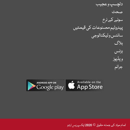
دلچسپ و عجیب
صحت
سونے کے نرخ
پیٹرولیم مصنوعات کی قیمتیں
سائنس و ٹیکنالوجی
بلاگ
بزنس
ویڈیوز
جرائم
تمام مواد کے جملہ حقوق © 2026 ایکسپریس اردو