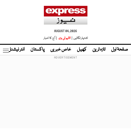
AUGUST 04, 2026
اشتہار لگائیں |
لائیو ٹی وی
| آج کا اخبار
صفحۂ اول
تازہ ترین
کھیل
خاص خبریں
پاکستان
انٹر نیشنل
ٹا