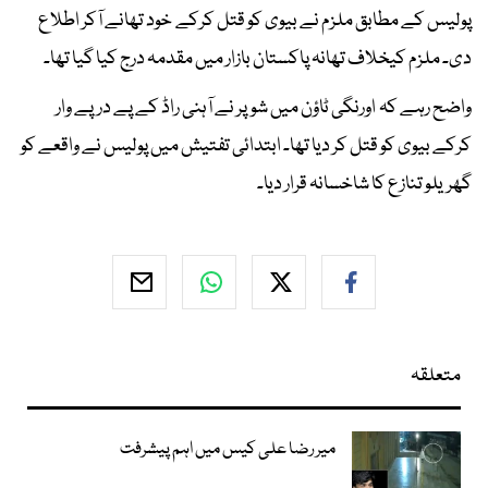
پولیس کے مطابق ملزم نے بیوی کو قتل کرکے خود تھانے آکر اطلاع
دی۔ ملزم کیخلاف تھانہ پاکستان بازار میں مقدمہ درج کیا گیا تھا۔
واضح رہے کہ اورنگی ٹاؤن میں شوپر نے آہنی راڈ کے پے درپے وار
کرکے بیوی کو قتل کر دیا تھا۔ ابتدائی تفتیش میں پولیس نے واقعے کو
گھریلو تنازع کا شاخسانہ قرار دیا۔
متعلقہ
میر رضا علی کیس میں اہم پیشرفت