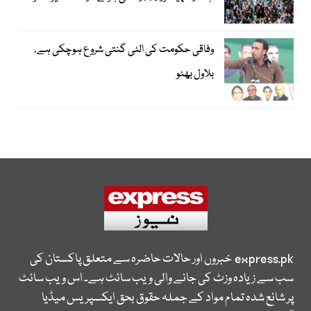
وفاقی حکومت کی الٹی گنتی شروع ہوچکی ہے،
بلاول بھٹو
express.pk
خبروں اور حالات حاضرہ سے متعلق پاکستان کی
سب سے زیادہ وزٹ کی جانے والی ویب سائٹ ہے۔ اس ویب سائٹ
پر شائع شدہ تمام مواد کے جملہ حقوق بحق ایکسپریس میڈیا