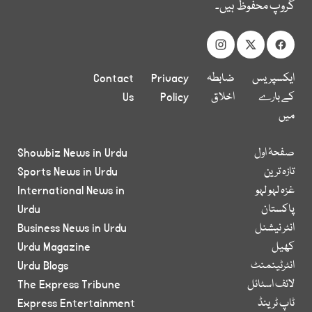
گروپ محفوظ ہیں۔
ایکسپریس
ضابطہ
Privacy
Contact
کے بارے
اخلاق
Policy
Us
میں
صفحۂ اول
Showbiz News in Urdu
تازہ ترین
Sports News in Urdu
غزہ لہو لہو
International News in
پاکستان
Urdu
انٹر نیشنل
Business News in Urdu
کھیل
Urdu Magazine
انٹرٹینمنٹ
Urdu Blogs
لائف اسٹائل
The Express Tribune
ٹاپ ٹرینڈ
Express Entertainment