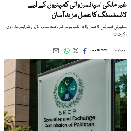
غیر ملکی اسپانسرز والی کمپنیوں کے لیے
لائسنسنگ کا عمل مزید آسان
سکیورٹی کلیئرنس کا عمل وقت طلب ہونے کے باعث سرمایہ کاروں کے لیے ایک بڑی
رکاوٹ تھا
ویب ڈیسک
June 08, 2026