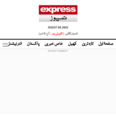
AUGUST 09, 2026
اشتہار لگائیں |
لائیو ٹی وی
| آج کا اخبار
صفحۂ اول
تازہ ترین
کھیل
خاص خبریں
پاکستان
انٹر نیشنل
ٹا