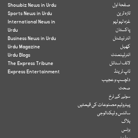
صفحۂ اول
Showbiz News in Urdu
تازہ ترین
Sports News in Urdu
غزہ لہو لہو
International News in
پاکستان
Urdu
انٹر نیشنل
Business News in Urdu
کھیل
Urdu Magazine
انٹرٹینمنٹ
Urdu Blogs
لائف اسٹائل
The Express Tribune
ٹاپ ٹرینڈ
Express Entertainment
دلچسپ و عجیب
صحت
سونے کے نرخ
پیٹرولیم مصنوعات کی قیمتیں
سائنس و ٹیکنالوجی
بلاگ
بزنس