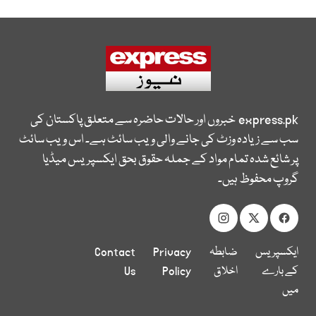
express.pk
خبروں اور حالات حاضرہ سے متعلق پاکستان کی
سب سے زیادہ وزٹ کی جانے والی ویب سائٹ ہے۔ اس ویب سائٹ
پر شائع شدہ تمام مواد کے جملہ حقوق بحق ایکسپریس میڈیا
گروپ محفوظ ہیں۔
ایکسپریس
ضابطہ
Privacy
Contact
کے بارے
اخلاق
Policy
Us
میں