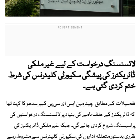
لائسنسنگ درخواست کے لیے غیر ملکی
ڈائریکٹرز کی پیشگی سکیورٹی کلیئرنس کی شرط
ختم کردی گئی ہے۔
تفصیلات کے مطابق چیئرمین ایس ای سی پی کبیر سدھو کا کہنا تھا
کہ ڈائریکٹرز کے حلف نامے کی بنیاد پر لائسنسنگ درخواستوں کی
پراسیسنگ شروع کردی جائے گی۔ جبکہ غیر ملکی ڈائریکٹرز کی
تقرری بدستور متعلقہ اداروں کی سکیورٹی کلیئرنس سے مشروط رہے