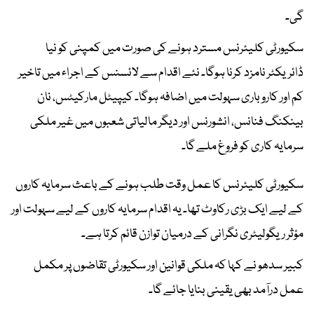
گی۔
سکیورٹی کلیئرنس مسترد ہونے کی صورت میں کمپنی کو نیا
ڈائریکٹر نامزد کرنا ہوگا۔ نئے اقدام سے لائسنس کے اجراء میں تاخیر
کم اور کاروباری سہولت میں اضافہ ہوگا۔ کیپیٹل مارکیٹس، نان
بینکنگ فنانس، انشورنس اور دیگر مالیاتی شعبوں میں غیر ملکی
سرمایہ کاری کو فروغ ملے گا۔
سکیورٹی کلیئرنس کا عمل وقت طلب ہونے کے باعث سرمایہ کاروں
کے لیے ایک بڑی رکاوٹ تھا۔ یہ اقدام سرمایہ کاروں کے لیے سہولت اور
مؤثر ریگولیٹری نگرانی کے درمیان توازن قائم کرتا ہے۔
کبیر سدھو نے کہا کہ ملکی قوانین اور سکیورٹی تقاضوں پر مکمل
عمل درآمد بھی یقینی بنایا جائے گا۔