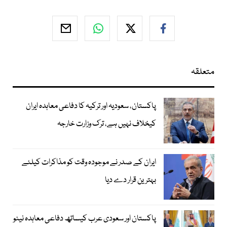
متعلقہ
پاکستان، سعودیہ اور ترکیہ کا دفاعی معاہدہ ایران
کیخلاف نہیں ہے، ترک وزارت خارجہ
ایران کے صدر نے موجودہ وقت کو مذاکرات کیلئے
بہترین قرار دے دیا
پاکستان اور سعودی عرب کیساتھ دفاعی معاہدہ نیٹو