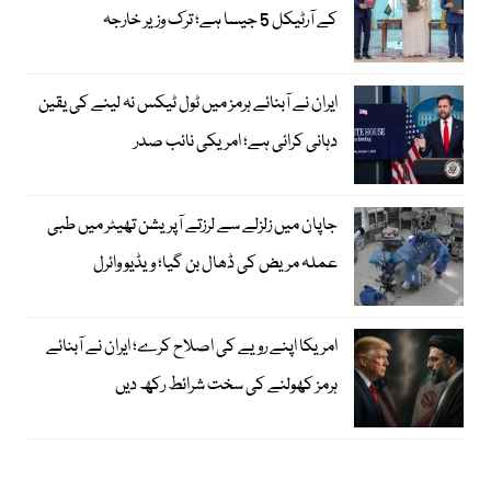
کے آرٹیکل 5 جیسا ہے؛ ترک وزیر خارجہ
ایران نے آبنائے ہرمز میں ٹول ٹیکس نہ لینے کی یقین
دہانی کرائی ہے؛ امریکی نائب صدر
جاپان میں زلزلے سے لرزتے آپریشن تھیٹر میں طبی
عملہ مریض کی ڈھال بن گیا؛ ویڈیو وائرل
امریکا اپنے رویے کی اصلاح کرے؛ ایران نے آبنائے
ہرمز کھولنے کی سخت شرائط رکھ دیں