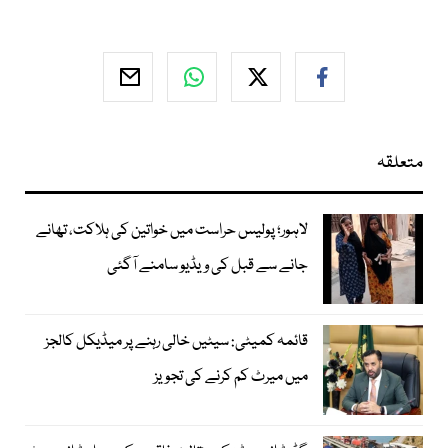
متعلقہ
لاہور؛ پولیس حراست میں خواتین کی ہلاکت، تھانے
جانے سے قبل کی ویڈیو سامنے آگئی
قائمہ کمیٹی: سیٹیں خالی رہنے پر میڈیکل کالجز
میں میرٹ کم کرنے کی تجویز