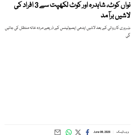
نواں کوٹ، شاہدرہ اور کوٹ لکھپت سے 3 افراد کی
لاشیں برآمد
ضروری کارروائی کے بعد لاشیں ایدھی ایمبولینس کے ذریعے مردہ خانہ منتقل کی جائیں
گی
ویب ڈیسک
June 08, 2026