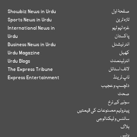
صفحۂ اول
Showbiz News in Urdu
تازہ ترین
Sports News in Urdu
غزہ لہو لہو
International News in
پاکستان
Urdu
انٹر نیشنل
Business News in Urdu
کھیل
Urdu Magazine
انٹرٹینمنٹ
Urdu Blogs
لائف اسٹائل
The Express Tribune
ٹاپ ٹرینڈ
Express Entertainment
دلچسپ و عجیب
صحت
سونے کے نرخ
پیٹرولیم مصنوعات کی قیمتیں
سائنس و ٹیکنالوجی
بلاگ
بزنس