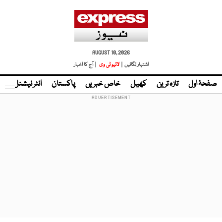
AUGUST 10, 2026
اشتہار لگائیں |
لائیو ٹی وی
| آج کا اخبار
صفحۂ اول
تازہ ترین
کھیل
خاص خبریں
پاکستان
انٹر نیشنل
ٹا