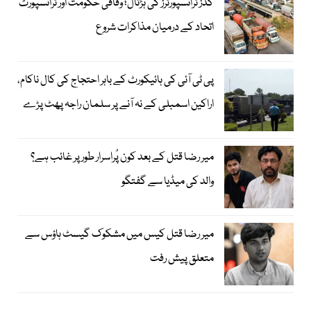
گڈز ٹرانسپورٹرز کی ہڑتال؛ وفاقی حکومت اور ٹرانسپورٹ
اتحاد کے درمیان مذاکرات شروع
پی ٹی آئی کی ہائیکورٹ کے باہر احتجاج کی کال ناکام،
اراکین اسمبلی کے نہ آنے پر سلمان راجہ پھٹ پڑے
میر رضا قتل کے بعد کون پُراسرار طور پر غائب ہے؟
والد کی میڈیا سے گفتگو
میر رضا قتل کیس میں مشکوک گیسٹ ہاؤس سے
متعلق پیش رفت