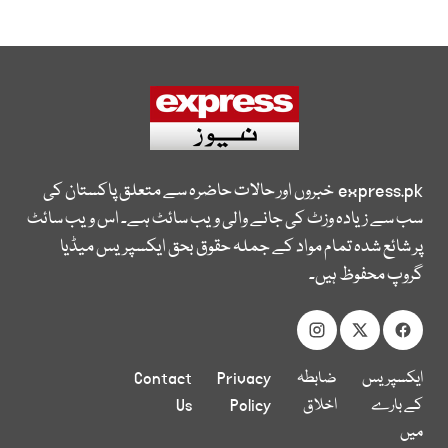
express.pk
خبروں اور حالات حاضرہ سے متعلق پاکستان کی
سب سے زیادہ وزٹ کی جانے والی ویب سائٹ ہے۔ اس ویب سائٹ
پر شائع شدہ تمام مواد کے جملہ حقوق بحق ایکسپریس میڈیا
گروپ محفوظ ہیں۔
ایکسپریس
ضابطہ
Privacy
Contact
کے بارے
اخلاق
Policy
Us
میں