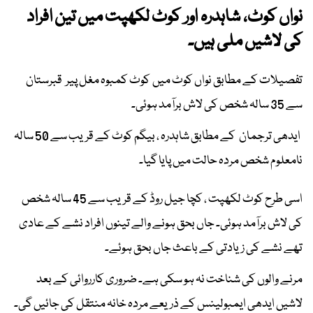
نواں کوٹ، شاہدرہ اور کوٹ لکھپت میں تین افراد
کی لاشیں ملی ہیں۔
تفصیلات کے مطابق نواں کوٹ میں کوٹ کمبوہ مغل پیر قبرستان
سے 35 سالہ شخص کی لاش برآمد ہوئی۔
ایدھی ترجمان کے مطابق شاہدرہ ، بیگم کوٹ کے قریب سے 50 سالہ
نامعلوم شخص مردہ حالت میں پایا گیا۔
اسی طرح کوٹ لکھپت ، کچا جیل روڈ کے قریب سے 45 سالہ شخص
کی لاش برآمد ہوئی۔ جاں بحق ہونے والے تینوں افراد نشے کے عادی
تھے نشے کی زیادتی کے باعث جاں بحق ہوئے۔
مرنے والوں کی شناخت نہ ہو سکی ہے۔ ضروری کارروائی کے بعد
لاشیں ایدھی ایمبولینس کے ذریعے مردہ خانہ منتقل کی جائیں گی۔