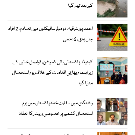
کے بعد تھم گیا
احمد پور شرقیہ، دو موٹر سائیکلوں میں تصادم، 2 افراد
جاں بحق، 3 زخمی
کینیڈا، پاکستانی ہائی کمیشن، قونصل خانوں کے
زیر اہتمام بھارتی اقدامات کے خلاف یوم استحصال
منایا گیا
واشنگٹن میں سفارت خانہ پاکستان میں یوم
استحصال کشمیر پر خصوصی ویبنار کا انعقاد