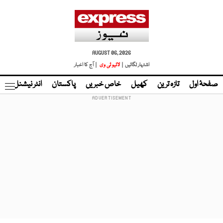
AUGUST 06, 2026
اشتہار لگائیں |
لائیو ٹی وی
| آج کا اخبار
صفحۂ اول
تازہ ترین
کھیل
خاص خبریں
پاکستان
انٹر نیشنل
ٹا