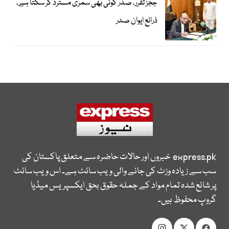
ججز تقرر، صدر کوئی بھی سمری مسترد کر سکتا ہے،
ذرائع ایوان صدر
express.pk
خبروں اور حالات حاضرہ سے متعلق پاکستان کی
سب سے زیادہ وزٹ کی جانے والی ویب سائٹ ہے۔ اس ویب سائٹ
پر شائع شدہ تمام مواد کے جملہ حقوق بحق ایکسپریس میڈیا
گروپ محفوظ ہیں۔