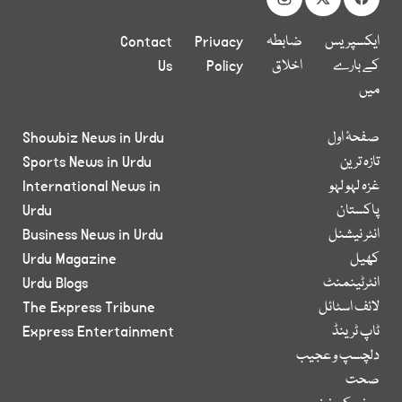
ایکسپریس
ضابطہ
Privacy
Contact
کے بارے
اخلاق
Policy
Us
میں
صفحۂ اول
Showbiz News in Urdu
تازہ ترین
Sports News in Urdu
غزہ لہو لہو
International News in
پاکستان
Urdu
انٹر نیشنل
Business News in Urdu
کھیل
Urdu Magazine
انٹرٹینمنٹ
Urdu Blogs
لائف اسٹائل
The Express Tribune
ٹاپ ٹرینڈ
Express Entertainment
دلچسپ و عجیب
صحت