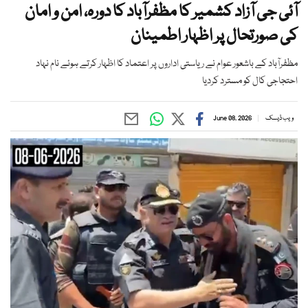
آئی جی آزاد کشمیر کا مظفرآباد کا دورہ، امن و امان
کی صورتحال پر اظہار اطمینان
مظفرآباد کے باشعور عوام نے ریاستی اداروں پر اعتماد کا اظہار کرتے ہوئے نام نہاد
احتجاجی کال کو مسترد کردیا
ویب ڈیسک
June 08, 2026