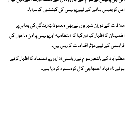
امن کو یقینی بنانے کے لیے پولیس کی کوششوں کو سراہا۔
ملاقات کے دوران شہریوں نے بھی معمولاتِ زندگی کی بحالی پر
اطمینان کا اظہار کیا اور کہا کہ انتظامیہ اور پولیس پرامن ماحول کی
فراہمی کے لیے مؤثر اقدامات کر رہی ہیں۔
مظفرآباد کے باشعور عوام نے ریاستی اداروں پر اعتماد کا اظہار کرتے
ہوئے نام نہاد احتجاجی کال کو مسترد کر دیا ہے۔