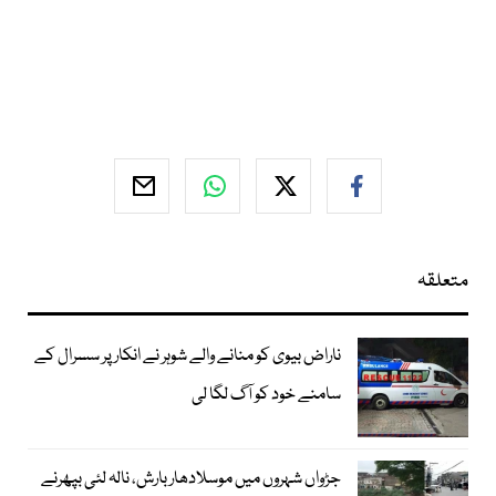
متعلقہ
ناراض بیوی کو منانے والے شوہر نے انکار پر سسرال کے
سامنے خود کو آگ لگا لی
جڑواں شہروں میں موسلادھار بارش، نالہ لئی بپھرنے