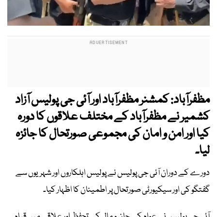
مظفرآباد: کمشنر مظفرآباد اور آئی جی پولیس آزاد
کشمیر نے مظفرآباد کے مختلف علاقوں کا دورہ
کیا اور امن و امان کی مجموعی صورتحال کا جائزہ
لیا۔
دورے کے دوران آئی جی پولیس نے پولیس اہلکاروں اور شہریوں سے
گفتگو کی اور سیکیورٹی صورتحال پر اطمینان کا اظہار کیا۔
آئی جی پولیس نے عوام کے جان و مال کے تحفظ اور علاقے میں قیام