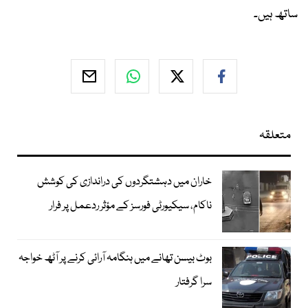
ساتھ ہیں۔
متعلقہ
خاران میں دہشتگردوں کی دراندازی کی کوشش
ناکام، سیکیورٹی فورسز کے مؤثر ردعمل پر فرار
بوٹ بیسن تھانے میں ہنگامہ آرائی کرنے پر آٹھ خواجہ
سرا گرفتار