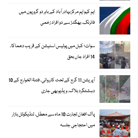
ایم کیو ایم مرکز بہادر آباد کے باہر دو گروپوں میں
فائرنگ، بھگدڑ سے دو افراد زخمی
سوات؛ کبل میں پولیس اسٹیشن کے قریب دھماکا،
14 افراد جاں بحق
آپریشن 11 گرج کے تحت کارروائی، فتنۃ الخوارج کے 10
دہشتگرد ہلاک، ویڈیو بھی جاری
پاک افغان تجارت 10 ماہ سے معطل، لنڈیکوتل بازار
میں احتجاجی جلسہ