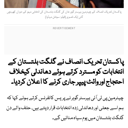
پاکستان تحریک انصاف کے چیئرمین بیرسٹر گوہر خان کی گلگت بلتستان کی انتخابی مہم کے دوران کھینچی
گئی ایک تصویر (ٖفوٹو : سوشل میڈیا)
پاکستان تحریک انصاف نے گلگت بلتستان کے
انتخابات کو مسترد کرتے ہوئے دھاندلی کیخلاف
احتجاج اور وائٹ پیپر جاری کرنے کا اعلان کردیا۔
چیئرمین پی ٹی آئی بیرسٹر گوہر نے پریس کانفرنس کرتے ہوئے کہا کہ
ہم اسے جعلی اور دھاندلی زدہ انتخابات قرار دیتے ہیں، حلف والے دن
گلگت بلتستان میں یوم سیاہ منائیں گے۔