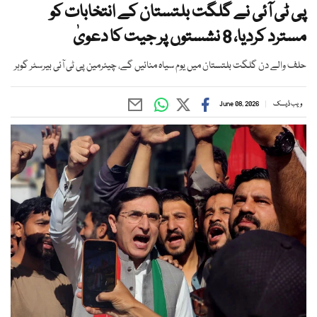
پی ٹی آئی نے گلگت بلتستان کے انتخابات کو
مسترد کردیا، 8 نشستوں پر جیت کا دعویٰ
حلف والے دن گلگت بلتستان میں یوم سیاہ منائیں گے، چیئرمین پی ٹی آئی بیرسٹر گوہر
ویب ڈیسک
June 08, 2026