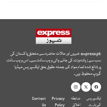
express.pk
خبروں اور حالات حاضرہ سے متعلق پاکستان کی
سب سے زیادہ وزٹ کی جانے والی ویب سائٹ ہے۔ اس ویب سائٹ
پر شائع شدہ تمام مواد کے جملہ حقوق بحق ایکسپریس میڈیا
گروپ محفوظ ہیں۔
ایکسپریس
ضابطہ
Privacy
Contact
کے بارے
اخلاق
Policy
Us