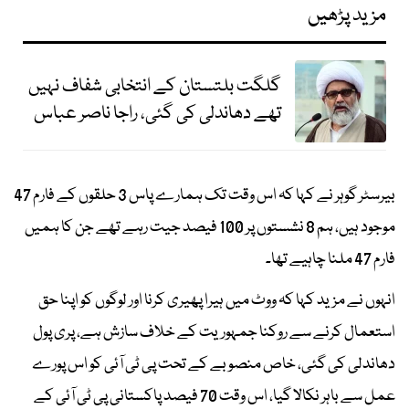
مزید پڑھیں
گلگت بلتستان کے انتخابی شفاف نہیں
تھے دھاندلی کی گئی، راجا ناصر عباس
بیرسٹر گوہر نے کہا کہ اس وقت تک ہمارے پاس 3 حلقوں کے فارم 47
موجود ہیں، ہم 8 نشستوں پر 100 فیصد جیت رہے تھے جن کا ہمیں
فارم 47 ملنا چاہیے تھا۔
انہوں نے مزید کہا کہ ووٹ میں ہیرا پھیری کرنا اور لوگوں کو اپنا حق
استعمال کرنے سے روکنا جمہوریت کے خلاف سازش ہے، پری پول
دھاندلی کی گئی، خاص منصوبے کے تحت پی ٹی آئی کو اس پورے
عمل سے باہر نکالا گیا، اس وقت 70 فیصد پاکستانی پی ٹی آئی کے