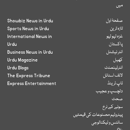
میں
صفحۂ اول
Showbiz News in Urdu
تازہ ترین
Sports News in Urdu
غزہ لہو لہو
International News in
پاکستان
Urdu
انٹر نیشنل
Business News in Urdu
کھیل
Urdu Magazine
انٹرٹینمنٹ
Urdu Blogs
لائف اسٹائل
The Express Tribune
ٹاپ ٹرینڈ
Express Entertainment
دلچسپ و عجیب
صحت
سونے کے نرخ
پیٹرولیم مصنوعات کی قیمتیں
سائنس و ٹیکنالوجی