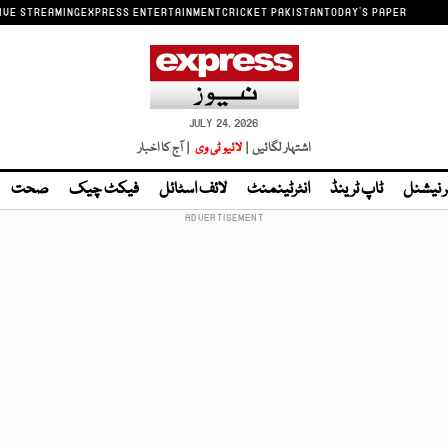
IVE STREAMING
EXPRESS ENTERTAINMENT
CRICKET PAKISTAN
TODAY'S PAPER
JULY 24, 2026
اشتہار لگائیں |
لائیو ٹی وی
| آج کا اخبار
ر نیشنل
ٹاپ ٹرینڈ
انٹرٹینمنٹ
لائف اسٹائل
فیکٹ چیک
صحت