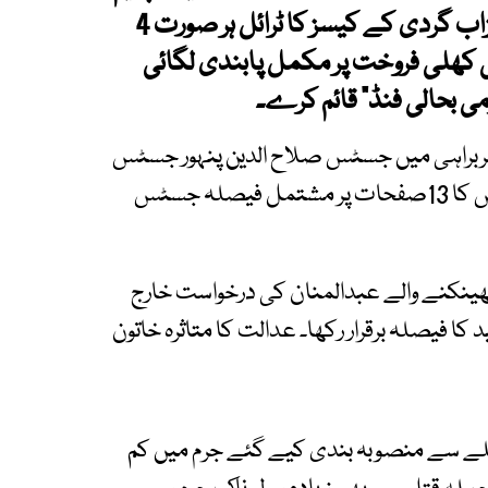
کورٹ نے تاریخی فیصلہ دیا کہ ہائی کورٹس تیزاب گردی کے کیسز کا ٹرائل ہر صورت 4
 کھلی فروخت پر مکمل پابندی لگائی
ی بحالی فنڈ" قائم کرے۔
ربراہی میں جسٹس صلاح الدین پنہور جسٹس
اشتیاق ابراہیم پر مشتمل بینچ نے سماعت کی۔ کیس کا 13صفحات پر مشتمل فیصلہ جسٹس
 پھینکنے والے عبدالمنان کی درخواست خارج
ا فیصلہ برقرار رکھا۔ عدالت کا متاثرہ خاتون
ہلے سے منصوبہ بندی کیے گئے جرم میں کم