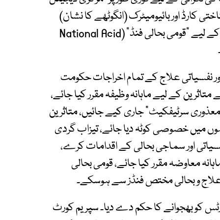
اختی کارڈ اور بائیومیٹرک (انگوٹھے کا نشان)
لینا لازمی قرار دیا جائے، حکومت تیزاب کے متاثرین کے لیے "قومی بحالی فنڈ" (National Acid
اور نفسیاتی علاج کے تمام اخراجات حکومت
 متاثرین کے لیے ماہانہ وظیفہ مقرر کیا جائے،
"معذوری سرٹیفکیٹ" جاری کیے جائیں، متاثرین
یموں میں خصوصی کوٹہ دیا جائے، تیزاب گردی
یاتی اور سماجی بحالی کے اقدامات کرے،
نہ معاوضہ مقرر کیا جائے، قومی بحالی
 علاج و بحالی مختص فنڈز سے ہوسکے۔
رٹس کو بھجوانے کا حکم دے دیا۔ سپریم کورٹ