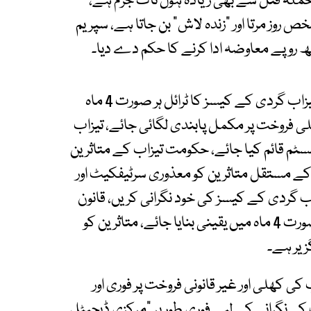
ملہ قتل سے بھی زیادہ ہول ناک جرم ہے،
ص روز مرتا اور "زندہ لاش" بن جاتا ہے، سپریم
عدالت نے ہائی کورٹس کو ہدایات جاری کی ہیں کہ تیزاب گردی کے کیسز کا ٹرائل ہر صورت 4 ماہ
ی فروخت پر مکمل پابندی لگائی جائے، تیزاب
سٹم قائم کیا جائے، حکومت تیزاب کے متاثرین
کے مستقل متاثرین کو معذوری سرٹیفکیٹ اور
اب گردی کے کیسز کی خود نگرانی کریں، قانون
کے مطابق تیزاب گردی کے مقدمات کا فیصلہ ہر صورت 4 ماہ میں یقینی بنایا جائے، متاثرین کو
گزیر ہے۔
ی کھلی اور غیر قانونی فروخت پر فوری اور
کی نگرانی کے لیے فوری طور پر "مرکزی ڈیجیٹل