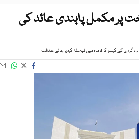
خت پر مکمل پابندی عائد کی
 میں فیصلہ کردیا جائے،عدالت