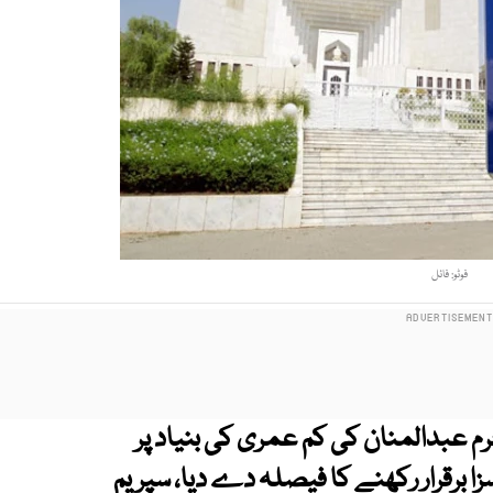
فوٹو: فائل
م عبدالمنان کی کم عمری کی بنیاد پر
ا برقرار رکھنے کا فیصلہ دے دیا، سپریم