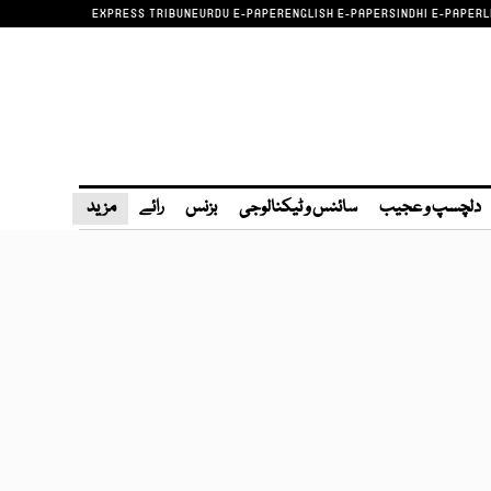
EXPRESS TRIBUNE
URDU E-PAPER
ENGLISH E-PAPER
SINDHI E-PAPER
L
دلچسپ و عجیب
سائنس و ٹیکنالوجی
بزنس
رائے
مزید