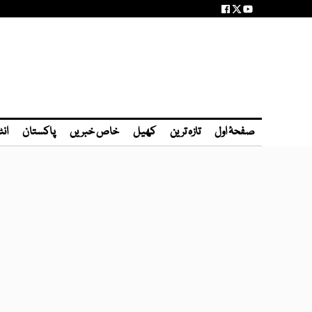
صفحۂ اول
تازہ ترین
کھیل
خاص خبریں
پاکستان
انٹ