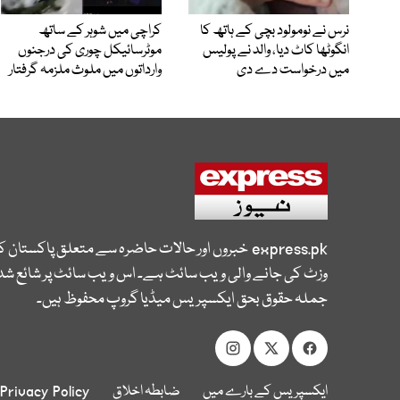
نرس نے نومولود بچی کے ہاتھ کا
کراچی میں شوہر کے ساتھ
انگوٹھا کاٹ دیا، والد نے پولیس
موٹرسائیکل چوری کی درجنوں
میں درخواست دے دی
وارداتوں میں ملوث ملزمہ گرفتار
express.pk
خبروں اور حالات حاضرہ سے متعلق پاکستان 
وزٹ کی جانے والی ویب سائٹ ہے۔ اس ویب سائٹ پر شائع شدہ
جملہ حقوق بحق ایکسپریس میڈیا گروپ محفوظ ہیں۔
ایکسپریس کے بارے میں
ضابطہ اخلاق
Privacy Policy