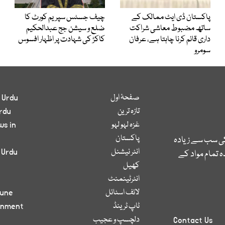
پاکستان ڈی ایٹ ممالک کے
چیف جسٹس سپریم کورٹ کا
ساتھ مضبوط معاشی شراکت
ضلع و سیشن جج عبدالحکیم
داری قائم کرنا چاہتا ہے، عرفان
کاکڑ کی شہادت پر اظہار افسوس
سومرو
صفحۂ اول
 Urdu
تازہ ترین
rdu
غزہ لہو لہو
ws in
پاکستان
کی سب سے زیادہ
انٹر نیشنل
 Urdu
 تمام مواد کے
کھیل
انٹرٹینمنٹ
لائف اسٹائل
bune
ٹاپ ٹرینڈ
inment
دلچسپ و عجیب
Contact Us