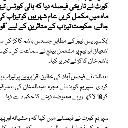
ماہ میں مکمل کریں عام شہریوں کو تیزاب کی
جائے، حکومت تیزاب کے متاثرین کے لیے "قوم
ایکسپریس نیوز کے مطابق جسٹس ہاشم کاکڑ کی س
ہاشم خان کاکڑ نے تحریر کیا۔
عدالت نے فیصل آباد کی خاتون اقرا پروین پر تیزاب
کردی۔ سپریم کورٹ نے مجرم عبدالمنان کی عمر قید ک
کو 10 لاکھ روپے معاوضہ دینے کا حکم دے دیا۔
سپریم کورٹ نے فیصلے میں کہا کہ وحشیانہ اور پ