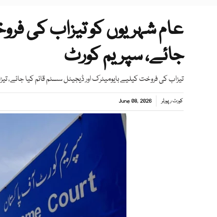
عام شہریوں کو تیزاب کی فرو
جائے، سپریم کورٹ
تیزاب کی فروخت کیلیے بایومیٹرک اور ڈیجیٹل سسٹم قائم کیا جائے، تیزاب گردی کے کیسز کا 4 ماہ
کورٹ رپورٹر
June 08, 2026