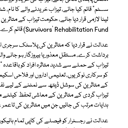
سسٹم" قائم کیا جائے، تیزاب خریدنے والے کا نام، شن
Survivors' Rehabilitation Fund) قائم کرے۔
عدالت نے قرار دیا کہ متاثرین کی پلاسٹک سرجری 
برداشت کرے، مستقل معذور یا بیروزگار ہو جانے والے
تیزاب کے حملے سے شدید متاثرہ افراد کو باقاعدہ 
کو سرکاری نوکریوں، تعلیمی اداروں اور فلاحی اسک
کے متاثرین کی سوشل ڈیتھ سے نمٹنے کے لیے نفس
تیزاب گردی کے متاثرین کے معاشی تحفظ کیلئے ماہا
ہدایات مرتب کی جائیں جن میں متاثرین کی تاعمر
عدالت نے رجسٹرار کو فیصلے کی کاپی تمام ہائیکو