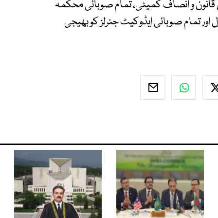
قانون و انصاف کمیٹی، تمام صوبائی محکمہ
ل اور تمام صوبائی ایڈوکیٹ جنرلز کو بھیجی