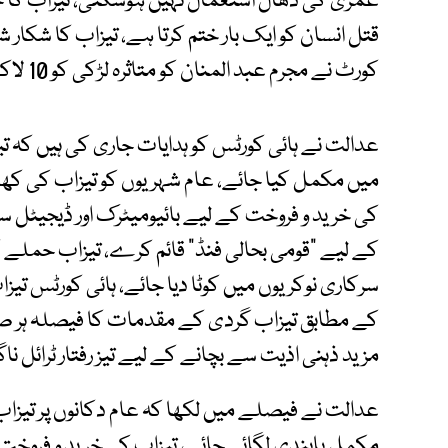
عمری کی ڈھال استعمال نہیں ہوسکتی، تیزاب کا ح
قتل انسان کو ایک بار ختم کرتا ہے، تیزاب کا شکار شخ
کورٹ نے مجرم عبد المنان کو متاثرہ لڑکی کو 10 لاکھ روپے معاوضہ ادا کرنے کا حکم دے دیا۔
میں مکمل کیا جائے، عام شہریوں کو تیزاب کی کھل
کی خرید و فروخت کے لیے بائیومیٹرک اور ڈیجیٹل س
کے لیے "قومی بحالی فنڈ" قائم کرے، تیزاب حملے 
سرکاری نوکریوں میں کوٹا دیا جائے، ہائی کورٹس تیز
مزید ذہنی اذیت سے بچانے کے لیے تیز رفتار ٹرائل نا
عدالت نے فیصلے میں لکھا کہ عام دکانوں پر تیزاب ک
مکمل پابندی لگائی جائے، تیزاب کی خرید و فروخت 