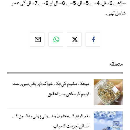
ساڑھے 3 سال، 4 سے 5 سال، 5 سے 6 سال اور 6 سے 7 سال کی عمر
شامل تھی۔
متعلقہ
میجک مشروم کی ایک خوراک ڈپریشن میں راحت
فراہم کر سکتی ہے: تحقیق
بغیر فریج کے محفوظ رہنے والی پہلی ویکسین کے
انسانی تجربات کامیاب