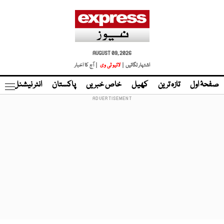
AUGUST 09, 2026
اشتہار لگائیں |
لائیو ٹی وی
| آج کا اخبار
صفحۂ اول
تازہ ترین
کھیل
خاص خبریں
پاکستان
انٹر نیشنل
ٹا