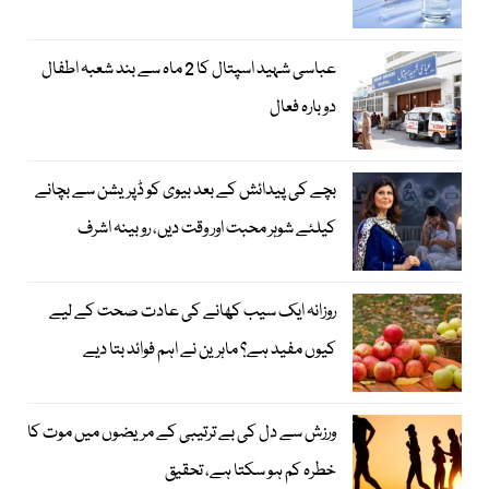
عباسی شہید اسپتال کا 2 ماہ سے بند شعبہ اطفال
دوبارہ فعال
بچے کی پیدائش کے بعد بیوی کو ڈپریشن سے بچانے
کیلئے شوہر محبت اور وقت دیں، روبینہ اشرف
روزانہ ایک سیب کھانے کی عادت صحت کے لیے
کیوں مفید ہے؟ ماہرین نے اہم فوائد بتا دیے
ورزش سے دل کی بے ترتیبی کے مریضوں میں موت کا
خطرہ کم ہو سکتا ہے، تحقیق