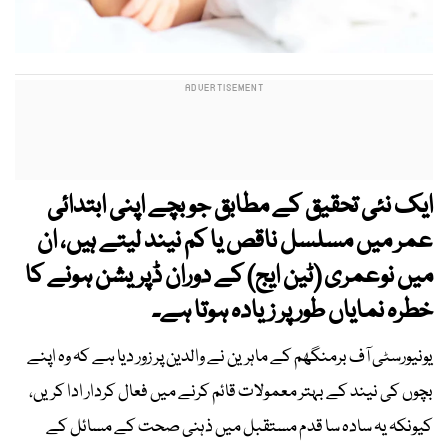
ایک نئی تحقیق کے مطابق جو بچے اپنی ابتدائی
عمر میں مسلسل ناقص یا کم نیند لیتے ہیں، ان
میں نوعمری (ٹین ایج) کے دوران ڈپریشن ہونے کا
خطرہ نمایاں طور پر زیادہ ہوتا ہے۔
یونیورسٹی آف برمنگھم کے ماہرین نے والدین پر زور دیا ہے کہ وہ اپنے
بچوں کی نیند کے بہتر معمولات قائم کرنے میں فعال کردار ادا کریں،
کیونکہ یہ سادہ سا قدم مستقبل میں ذہنی صحت کے مسائل کے