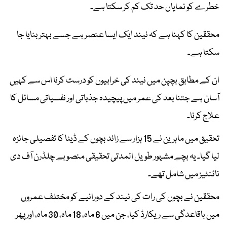
خطرے کو نمایاں حد تک کم کر سکتا ہے۔
محققین کا کہنا ہے کہ نیند ایک ایسا عنصر ہے جسے بہتر بنایا جا
سکتا ہے۔
ان کے مطابق بچپن میں نیند کی خرابیوں کو درست کرنا اس سے کہیں
آسان ہے جتنا بعد کی عمر میں پیچیدہ جذباتی اور نفسیاتی مسائل کا
علاج کرنا۔
تحقیق میں ماہرین نے 15 ہزار سے زائد بچوں کے ڈیٹا کا تفصیلی جائزہ
لیا گیا۔ یہ بچے مشہور طویل المدتی تحقیقی منصوبے چلڈرن آف دی
نائنٹیز میں شامل تھے۔
محققین نے بچوں کی رات کی نیند کے دورانیے کو مختلف عمروں
میں باقاعدگی سے ریکارڈ کیا، جن میں 6 ماہ، 18 ماہ، 30 ماہ، اور پھر