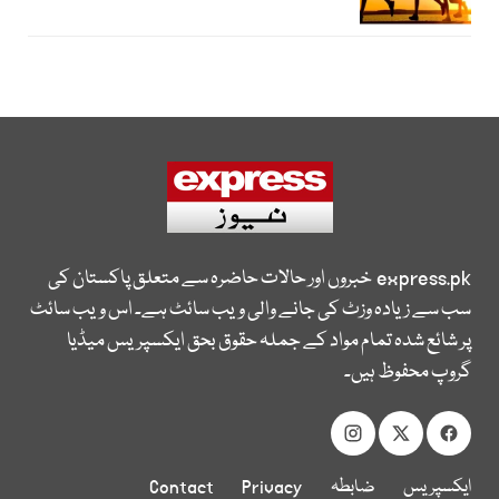
express.pk
خبروں اور حالات حاضرہ سے متعلق پاکستان کی
سب سے زیادہ وزٹ کی جانے والی ویب سائٹ ہے۔ اس ویب سائٹ
پر شائع شدہ تمام مواد کے جملہ حقوق بحق ایکسپریس میڈیا
گروپ محفوظ ہیں۔
ایکسپریس
ضابطہ
Privacy
Contact