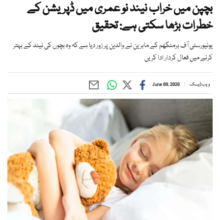
بچپن میں خراب نیند نو عمری میں ڈپریشن کے
خطرات بڑھا سکتی ہے: تحقیق
یونیورسٹی آف برمنگھم کے ماہرین نے والدین پر زور دیا ہے کہ وہ بچوں کی نیند کے بہتر
کرنے میں فعال کردار ادا کریں
ویب ڈیسک
June 09, 2026