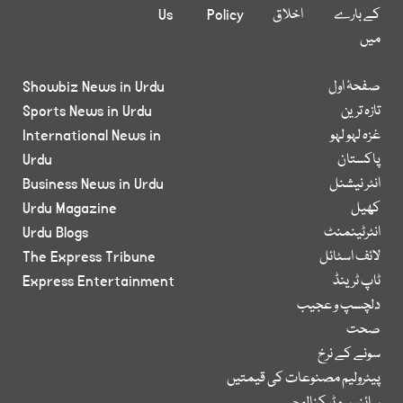
کے بارے
اخلاق
Policy
Us
میں
صفحۂ اول
Showbiz News in Urdu
تازہ ترین
Sports News in Urdu
غزہ لہو لہو
International News in
پاکستان
Urdu
انٹر نیشنل
Business News in Urdu
کھیل
Urdu Magazine
انٹرٹینمنٹ
Urdu Blogs
لائف اسٹائل
The Express Tribune
ٹاپ ٹرینڈ
Express Entertainment
دلچسپ و عجیب
صحت
سونے کے نرخ
پیٹرولیم مصنوعات کی قیمتیں