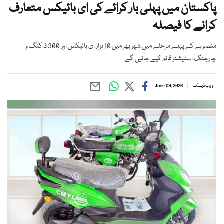
پاکستان میں پہلی بار کرائے کی ای بائیکس متعارف
کرانے کا فیصلہ
منصوبے کے پہلے مرحلے میں شہر بھر میں 10 ہزار ای بائیکس اور 300 ڈاکنگ و
چارجنگ اسٹیشنز قائم کیے جائیں گے
ویب ڈیسک
June 09, 2026