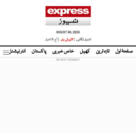
AUGUST 06, 2026
اشتہار لگائیں |
لائیو ٹی وی
| آج کا اخبار
صفحۂ اول
تازہ ترین
کھیل
خاص خبریں
پاکستان
انٹر نیشنل
ٹا