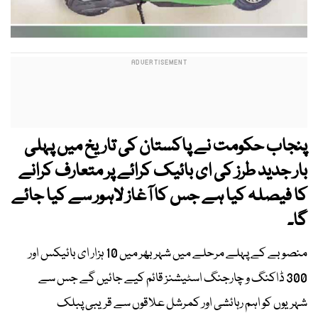
پنجاب حکومت نے پاکستان کی تاریخ میں پہلی
بار جدید طرز کی ای بائیک کرائے پر متعارف کرانے
کا فیصلہ کیا ہے جس کا آغاز لاہور سے کیا جائے
گا۔
منصوبے کے پہلے مرحلے میں شہر بھر میں 10 ہزار ای بائیکس اور
300 ڈاکنگ و چارجنگ اسٹیشنز قائم کیے جائیں گے جس سے
شہریوں کو اہم رہائشی اور کمرشل علاقوں سے قریبی پبلک