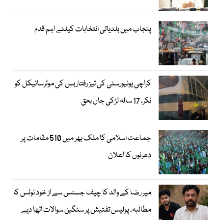
پنجاب میں بلدیاتی انتخابات کیلئے اہم قدم
کراچی یونیورسٹی کی تیز رفتار بس کی موٹرسائیکل کو
ٹکر، 17 سالہ لڑکی جاں بحق
جماعت اسلامی کا ملک بھر میں 510 مقامات پر
دھرنوں کا اعلان
میر رضا کے والد کا چیف جسٹس سے از خود نوٹس کا
مطالبہ، پولیس تفتیش پر سنگین سوالات اٹھا دیے