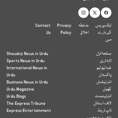
ایکسپریس
ضابطہ
Privacy
Contact
کے بارے
اخلاق
Policy
Us
میں
صفحۂ اول
Showbiz News in Urdu
تازہ ترین
Sports News in Urdu
غزہ لہو لہو
International News in
پاکستان
Urdu
انٹر نیشنل
Business News in Urdu
کھیل
Urdu Magazine
انٹرٹینمنٹ
Urdu Blogs
لائف اسٹائل
The Express Tribune
ٹاپ ٹرینڈ
Express Entertainment
دلچسپ و عجیب