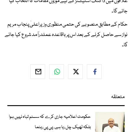
علاقوں میں ڈاکنگ اسٹیشنز کے لیے موزوں مقامات کا انتخاب کیا
جائے گا۔
حکام کے مطابق منصوبے کی حتمی منظوری وزیراعلیٰ پنجاب مریم
نواز سے حاصل کرنے کے بعد اس پر باقاعدہ عملدرآمد شروع کیا جائے
گا۔
متعلقہ
حکومت اعلامیہ جاری کرے کہ سسٹم تباہ نہیں ہوا
بلکہ ٹھیک چل رہا ہے، پی پی رہنما