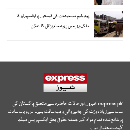
پیٹرولیم مصنوعات کی قیمتوں پر ٹرانسپورٹرز کا
ملک بھر میں پہیہ جام ہڑتال کا اعلان
express.pk
خبروں اور حالات حاضرہ سے متعلق پاکستان کی
سب سے زیادہ وزٹ کی جانے والی ویب سائٹ ہے۔ اس ویب سائٹ
پر شائع شدہ تمام مواد کے جملہ حقوق بحق ایکسپریس میڈیا
گروپ محفوظ ہیں۔