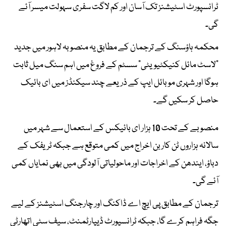
ٹرانسپورٹ اسٹیشنز تک آسان اور کم لاگت سفری سہولت میسر آئے
گی۔
محکمہ ہاؤسنگ کے ترجمان کے مطابق یہ منصوبہ لاہور میں جدید
"لاسٹ مائل کنیکٹیویٹی" سسٹم کے فروغ میں اہم سنگ میل ثابت
ہوگا اور شہری موبائل ایپ کے ذریعے چند سیکنڈز میں ای بائیک
حاصل کر سکیں گے۔
منصوبے کے تحت 10 ہزار ای بائیکس کے استعمال سے شہر میں
سالانہ ہزاروں ٹن کاربن اخراج میں کمی متوقع ہے جبکہ ٹریفک کے
دباؤ، ایندھن کے اخراجات اور ماحولیاتی آلودگی میں بھی نمایاں کمی
آئے گی۔
ترجمان کے مطابق پی ایچ اے ڈاکنگ اور چارجنگ اسٹیشنز کے لیے
جگہ فراہم کرے گا، جبکہ ٹرانسپورٹ ڈیپارٹمنٹ، سیف سٹی اتھارٹی