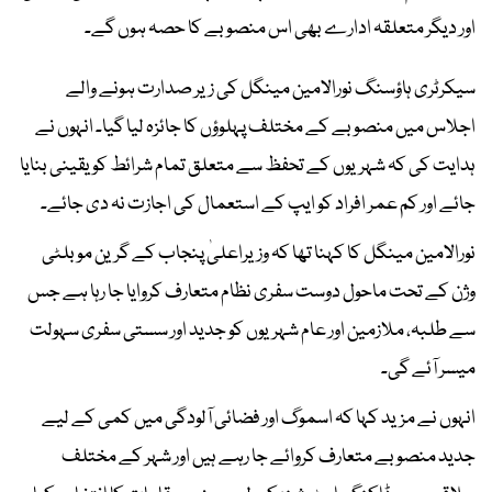
اور دیگر متعلقہ ادارے بھی اس منصوبے کا حصہ ہوں گے۔
سیکرٹری ہاؤسنگ نورالامین مینگل کی زیر صدارت ہونے والے
اجلاس میں منصوبے کے مختلف پہلوؤں کا جائزہ لیا گیا۔ انہوں نے
ہدایت کی کہ شہریوں کے تحفظ سے متعلق تمام شرائط کو یقینی بنایا
جائے اور کم عمر افراد کو ایپ کے استعمال کی اجازت نہ دی جائے۔
نورالامین مینگل کا کہنا تھا کہ وزیراعلیٰ پنجاب کے گرین موبلٹی
وژن کے تحت ماحول دوست سفری نظام متعارف کروایا جا رہا ہے جس
سے طلبہ، ملازمین اور عام شہریوں کو جدید اور سستی سفری سہولت
میسر آئے گی۔
انہوں نے مزید کہا کہ اسموگ اور فضائی آلودگی میں کمی کے لیے
جدید منصوبے متعارف کروائے جا رہے ہیں اور شہر کے مختلف