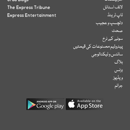
لائف اسٹائل
The Express Tribune
ٹاپ ٹرینڈ
Express Entertainment
دلچسپ و عجیب
صحت
سونے کے نرخ
پیٹرولیم مصنوعات کی قیمتیں
سائنس و ٹیکنالوجی
بلاگ
بزنس
ویڈیوز
جرائم