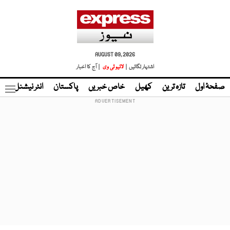
AUGUST 09, 2026
اشتہار لگائیں |
لائیو ٹی وی
| آج کا اخبار
صفحۂ اول
تازہ ترین
کھیل
خاص خبریں
پاکستان
انٹر نیشنل
ٹا