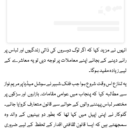
انہوں نے مزید کہا کہ اگر لوگ دوسروں کی ذاتی زندگیوں اور لباس پر
رائے دینے کے بجائے اپنے معاملات پر توجہ دیں تو یہ معاشرے کے
لیے زیادہ مفید ہوگا۔
یہ تنازع اس وقت شروع ہوا جب فلک شبیر نے سوشل میڈیا پر مریم نواز
سے مطالبہ کیا کہ پنجاب میں عوامی مقامات، بازاروں اور سڑکوں پر
مختصر لباس پہننے والوں کے حوالے سے قانون متعارف کروایا جائے۔
گلوکار نے اپنی اپیل میں کہا تھا کہ بطور دو بیٹیوں کے والد وہ
سمجھتے ہیں کہ ایسا قانون ثقافتی اقدار کے تحفظ کے لیے ضروری