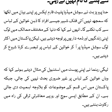
سے ہٹنے کا نام نہیں لے رہی۔
حنا پرویز بٹ نے سوشل میڈیا پلیٹ فارم ایکس پر اپنے بیان میں لکھا
کہ سمجھ نہیں آتی فلک شبیر جیسے افراد کا ذہن خواتین کے لباس
سے کب نکلے گا۔ انہوں نے کہا کہ دنیا کے مختلف ممالک میں لوگ
اپنی زندگیوں اور ذمہ داریوں پر توجہ دیتے ہیں، لیکن پاکستان میں اکثر
لوگ سوشل میڈیا پر آ کر خواتین کے لباس پر تبصرے کرنا شروع کر
دیتے ہیں۔
لیگی رہنما نے اپنی پوسٹ میں استنبول کی مثال دیتے ہوئے کہا کہ
وہاں خواتین کے لباس پر غیر ضروری بحث نہیں کی جاتی، جبکہ
پاکستان میں اس قسم کے موضوعات کو بلاوجہ اہمیت دی جاتی
ہے۔ ان کے مطابق ایسی سوچ اور رویے معاشرتی ترقی کی راہ میں
رکاوٹ بنتے ہیں۔