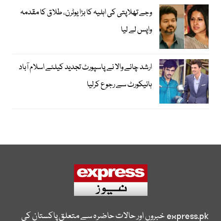
وجے تھلاپتی کی اہلیہ کا بڑا یوٹرن، طلاق کا مقدمہ
واپس لے لیا
ارشد چائے والا نے پاسپورٹ تجدید کیلئے اسلام آباد
ہائیکورٹ سے رجوع کرلیا
express.pk
خبروں اور حالات حاضرہ سے متعلق پاکستان کی