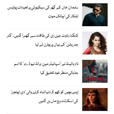
سلمان خان کے گھر کی سیکیورٹی پر تعینات پولیس
اہلکار کی اچانک موت
کنگنا رناوت جین زی کی طاقت سے گھبرا گئیں، ’گٹر
جنریشن‘ کے بیان پر یوٹرن لے لیا
ٹام ہالینڈ نے ’اسپائیڈر مین: برانڈ نیو ڈے‘ کا اہم
جذباتی منظر خود تخلیق کیا
اپنے بچوں کو کھو کر دنیا تباہ کرنے والی ’دی ایونجرز‘
کی اسکارلٹ وچ ماں بن گئیں