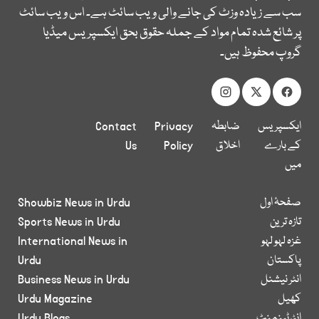
سب سے زیادہ وزٹ کی جانے والی ویب سائٹ ہے۔ اس ویب سائٹ
پر شائع شدہ تمام مواد کے جملہ حقوق بحق ایکسپریس میڈیا
گروپ محفوظ ہیں۔
ایکسپریس
ضابطہ
Privacy
Contact
کے بارے
اخلاق
Policy
Us
میں
صفحۂ اول
Showbiz News in Urdu
تازہ ترین
Sports News in Urdu
غزہ لہو لہو
International News in
پاکستان
Urdu
انٹر نیشنل
Business News in Urdu
کھیل
Urdu Magazine
انٹرٹینمنٹ
Urdu Blogs