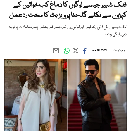
فلک شبیر جیسے لوگوں کا دماغ کب خواتین کے
کپڑوں سے نکلے گا، حنا پرویز بٹ کا سخت ردعمل
لوگ دوسروں کی ذاتی زندگیوں اور لباس پر رائے دینے کے بجائے اپنے معاملات پر توجہ
دیں، لیگی رہنما
ویب ڈیسک
June 08, 2026