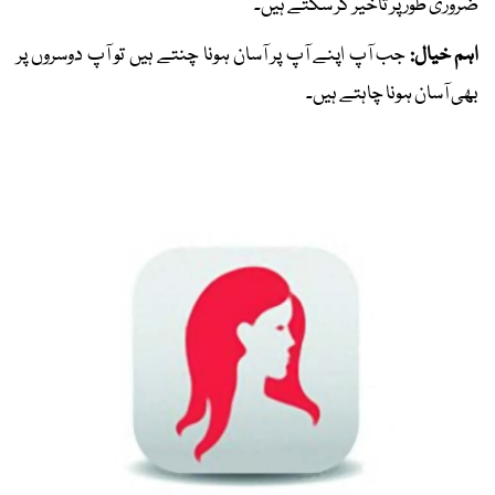
ضروری طور پر تاخیر کر سکتے ہیں۔
اہم خیال:
جب آپ اپنے آپ پر آسان ہونا چنتے ہیں تو آپ دوسروں پر
بھی آسان ہونا چاہتے ہیں۔