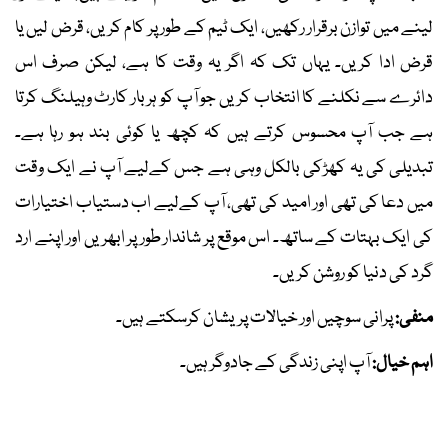
لینے میں توازن برقرار رکھیں، ایک ٹیم کے طور پر کام کریں، قرض لیں یا
قرض ادا کریں۔ یہاں تک کہ اگر یہ وقت کا ہے، لیکن صرف اس
دائرے سے نکلنے کا انتخاب کریں جو آپ کو ہر بار کارٹ وہیلنگ کرتا
ہے جب آپ محسوس کرتے ہیں کہ کچھ یا کوئی بند ہو رہا ہے۔
تبدیلی کی یہ کھڑکی بالکل وہی ہے جس کےلیے آپ نے ایک وقت
میں دعا کی تھی اور امید کی تھی، آپ کےلیے اب دستیاب اختیارات
کی ایک بہتات کے ساتھ۔ اس موقع پر شاندار طور پر ابھریں اور اپنے ارد
گرد کی دنیا کو روشن کریں۔
منفی:
پرانی سوچیں اور خیالات پریشان کرسکتے ہیں۔
اہم خیال:
آپ اپنی زندگی کے جادوگر ہیں۔