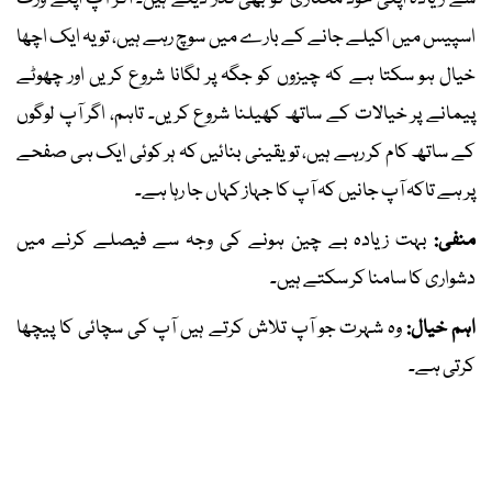
اسپیس میں اکیلے جانے کے بارے میں سوچ رہے ہیں، تو یہ ایک اچھا
خیال ہو سکتا ہے کہ چیزوں کو جگہ پر لگانا شروع کریں اور چھوٹے
پیمانے پر خیالات کے ساتھ کھیلنا شروع کریں۔ تاہم، اگر آپ لوگوں
کے ساتھ کام کر رہے ہیں، تو یقینی بنائیں کہ ہر کوئی ایک ہی صفحے
پر ہے تاکہ آپ جانیں کہ آپ کا جہاز کہاں جا رہا ہے۔
منفی:
بہت زیادہ بے چین ہونے کی وجہ سے فیصلے کرنے میں
دشواری کا سامنا کر سکتے ہیں۔
اہم خیال:
وہ شہرت جو آپ تلاش کرتے ہیں آپ کی سچائی کا پیچھا
کرتی ہے۔