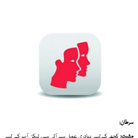
سرطان:
مثبت:
کچھ کےلیے بہادری عمل سے آتی ہے، لیکن آپ کے لیے