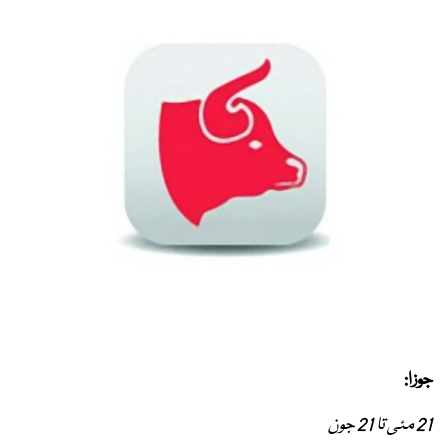
جوزا:
21 مئی تا 21 جون