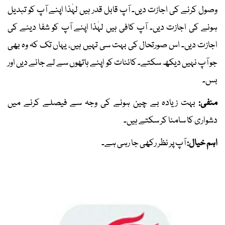
وصول کرنے کی اجازت دیں۔ آپ قابل قدر ہیں لہٰذا اپنے آپ کو تبدیل
ہونے کی اجازت دیں۔ آپ کافی ہیں لہٰذا اپنے آپ کو شفا دینے کی
اجازت دیں۔ اس صورتحال کی بہت سی تہیں ہیں، یہاں تک کہ وہ بھی
جو آپ نہیں دیکھ سکتے۔ کائنات کو اپنے ہاتھوں سے لے جانے دیں اور
بس۔
منفی:
بہت زیادہ بے چین ہونے کی وجہ سے فیصلے کرنے میں
دشواری کا سامنا کر سکتے ہیں۔
اہم خیال:
آپ پر نظر رکھی جا رہی ہے۔