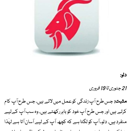
دلو:
21 جنوری تا 19 فروری
مثبت:
جس طرح آپ زندگی کو عمل میں لاتے ہیں، جس طرح آپ کام
کرتے ہیں اور جس طرح آپ خود کو باہر رکھتے ہیں، وہ سب آپ کےلیے
منفرد ہیں، دلو۔ آپ کو لگتا ہے کہ کچھ آپ کے لیے آسان آتا ہے لہٰذا