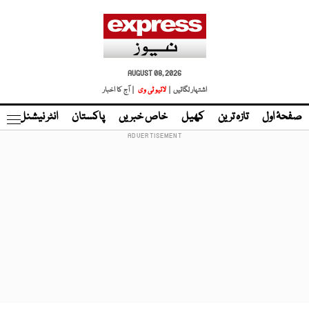
AUGUST 08, 2026
اشتہار لگائیں |
لائیو ٹی وی
| آج کا اخبار
صفحۂ اول
تازہ ترین
کھیل
خاص خبریں
پاکستان
انٹر نیشنل
ٹا