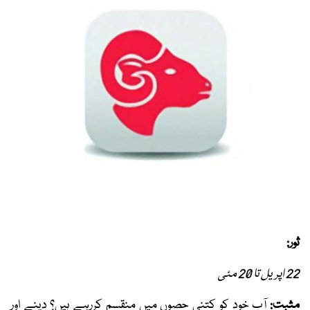
ثور:
22 اپریل تا 20 مئی
مثبت:
آپ خود کو کتنی حصوں میں منقسم کررہے ہیں؟ دینے اور