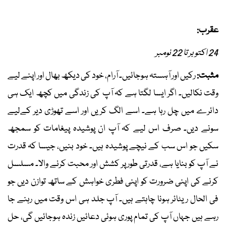
عقرب:
24 اکتوبر تا 22 نومبر
مثبت:
رکیں اور آہستہ ہوجائیں۔ آرام، خود کی دیکھ بھال اور اپنے لیے
وقت نکالیں۔ اگر ایسا لگتا ہے کہ آپ کی زندگی میں کچھ ایک ہی
دائرے میں چل رہا ہے۔ اسے الگ کریں اور اسے تھوڑی دیر کےلیے
سونے دیں۔ صرف اس لیے کہ آپ ان پوشیدہ پیغامات کو سمجھ
سکیں جو اس سب کے نیچے پوشیدہ ہیں۔ خود بنیں، جیسا کہ قدرت
نے آپ کو بنایا ہے، قدرتی طور پر کشش اور محبت کرنے والا۔ مسلسل
کرنے کی اپنی ضرورت کو اپنی فطری خواہش کے ساتھ توازن دیں جو
فی الحال ریٹائر ہونا چاہتے ہیں۔ آپ جلد ہی اس وقت میں رہنے جا
رہے ہیں جہاں آپ کی تمام پوری ہوئی دعائیں زندہ ہوجائیں گی، حل