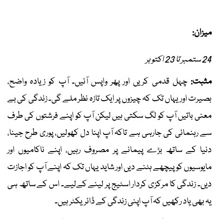
میزان:
24 ستمبر تا 23 اکتوبر
مثبت:
چہل قدمی کریں اور پھر واپس آئیں۔ آپ کو زیادہ واضح،
بصیرت اور یہاں تک کہ چیزوں پر ایک تازہ نظر ملے گی۔ زندگی کی بے
معنی باتیں آپ کو لگ سکتی ہیں لیکن آپ کو اپنے فرشتوں کی طرف
سے رہنمائی کی جارہی ہے تاکہ آپ اپنا دل کھولیں، پوری طرح جینا،
دنیا کے ساتھ بڑے پیمانے پر مصروف رہیں، اپنے ناکامیوں اور
مایوسیوں کو پیچھے ہٹنے دیں اور شاید یہاں تک کہ اپنے آپ کو اجازت
دیں۔ زندگی کا مرکزی کردار اسٹیج پر لینے کےلیے۔ اس کے ساتھ ہی
یہ بھی یاد رکھیں کہ آپ اپنی زندگی کے ڈائریکٹر ہیں۔