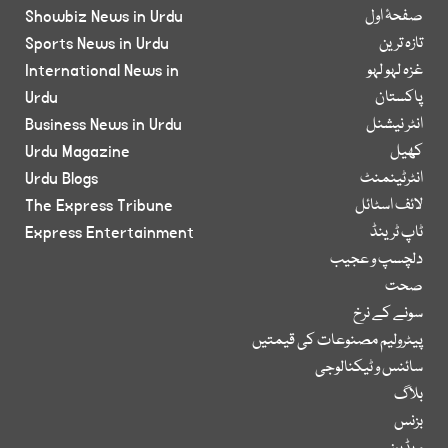
صفحۂ اول
Showbiz News in Urdu
تازہ ترین
Sports News in Urdu
غزہ لہو لہو
International News in
پاکستان
Urdu
انٹر نیشنل
Business News in Urdu
کھیل
Urdu Magazine
انٹرٹینمنٹ
Urdu Blogs
لائف اسٹائل
The Express Tribune
ٹاپ ٹرینڈ
Express Entertainment
دلچسپ و عجیب
صحت
سونے کے نرخ
پیٹرولیم مصنوعات کی قیمتیں
سائنس و ٹیکنالوجی
بلاگ
بزنس