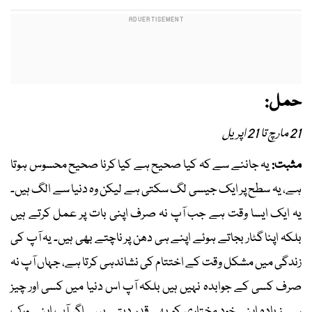
حمل:
21 مارچ تا 21 اپریل
مثبت:
یہ جاننے سے کہ کیا صحیح ہے کیا کرنا صحیح محسوس ہوتا
ہے، یہ سطح پر ایک جیسی لگ سکتی ہے لیکن وہ دنیا سے الگ ہیں۔
یہ ایک ایسا وقت ہے جب آپ نہ صرف اپنی بات پر عمل کرتے ہیں
بلکہ اپنا گٹار بجاتے ہوئے اپنے ہی دھن پر ناچتے بھی ہیں۔ یہ آپ کی
زندگی میں مشکل وقت کے اختتام کی نشاندہی کرتا ہے، جہاں آپ نہ
صرف کسی کے جوابدہ نہیں ہیں بلکہ آپ اس دنیا میں کسی اور چیز
سے زیادہ اپنی خود مختاری کو بھی قدر دیتے ہیں۔ اگر آپ اپنے ورک