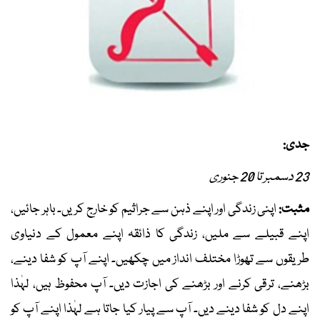
جدی:
23 دسمبر تا 20 جنوری
مثبت:
اپنی زندگی اور اپنے ذہن سے جراثیم کو خارج کریں۔ باہر جائیں،
اپنے قبیلے سے ملیں، زندگی کا ذائقہ اپنے معمول کے دنیاوی
طریقوں سے تھوڑا مختلف انداز میں چکھیں۔ اپنے آپ کو شفا دینے،
بڑھنے، ترقی کرنے اور بڑھنے کی اجازت دیں۔ آپ محفوظ ہیں، لہٰذا
اپنے دل کو شفا دینے دیں۔ آپ سے پیار کیا جاتا ہے لہٰذا اپنے آپ کو