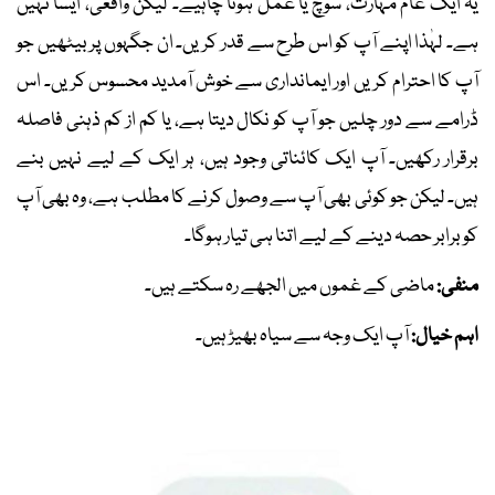
یہ ایک عام مہارت، سوچ یا عمل ہونا چاہیے۔ لیکن واقعی، ایسا نہیں
ہے۔ لہٰذا اپنے آپ کو اس طرح سے قدر کریں۔ ان جگہوں پر بیٹھیں جو
آپ کا احترام کریں اور ایمانداری سے خوش آمدید محسوس کریں۔ اس
ڈرامے سے دور چلیں جو آپ کو نکال دیتا ہے، یا کم از کم ذہنی فاصلہ
برقرار رکھیں۔ آپ ایک کائناتی وجود ہیں، ہر ایک کے لیے نہیں بنے
ہیں۔ لیکن جو کوئی بھی آپ سے وصول کرنے کا مطلب ہے، وہ بھی آپ
کو برابر حصہ دینے کے لیے اتنا ہی تیار ہوگا۔
منفی:
ماضی کے غموں میں الجھے رہ سکتے ہیں۔
اہم خیال:
آپ ایک وجہ سے سیاہ بھیڑ ہیں۔