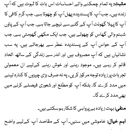
مثبت:
یہ تمام چمکنے والے احساسات اس بات کا ثبوت ہیں کہ آپ
زندہ ہیں۔ جب آپ کا پسندیدہ پھل آپ کو چھوتا ہے، جب گرم کافی کا
آپ کا پہلا گھونٹ آپ کے گلے سے نیچے جاتا ہے، جب آپ کے پاؤں
شبنم والی گھاس کو چھوتے ہیں، جب ایک مکھی گھومتی ہے، جب
آپ کے حواس آپ کے پسندیدہ عطر سے بھرجاتے ہیں، یہ سب
نشانیاں ہیں کہ آپ مصروف ہیں اور اندر سے زندگی کے ساتھ اتحاد
قائم کر رہے ہیں۔ موجود رہنے اور خوش رہنے کےلیے ان معمولی
تجربات پر زیادہ توجہ مرکوز کریں۔ یہ نہ صرف بڑی چیزوں کا کنارہ لینے
میں مدد کرے گا، بلکہ آپ کو مطلع اور شعوری فیصلے کرنے میں
بھی مدد کرے گا۔
منفی:
بہت زیادہ بے پرواہی کا شکار ہو سکتے ہیں۔
اہم خیال:
خاموشی میں سنیں۔ آپ کے مقاصد آپ کےلیے واضح