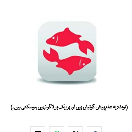
(نوٹ: یہ عام پیش گوئیاں ہیں اور ہر ایک پر لاگو نہیں ہوسکتی ہیں۔)