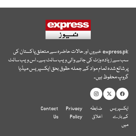
express.pk
خبروں اور حالات حاضرہ سے متعلق پاکستان کی
سب سے زیادہ وزٹ کی جانے والی ویب سائٹ ہے۔ اس ویب سائٹ
پر شائع شدہ تمام مواد کے جملہ حقوق بحق ایکسپریس میڈیا
گروپ محفوظ ہیں۔
ایکسپریس
ضابطہ
Privacy
Contact
کے بارے
اخلاق
Policy
Us
میں