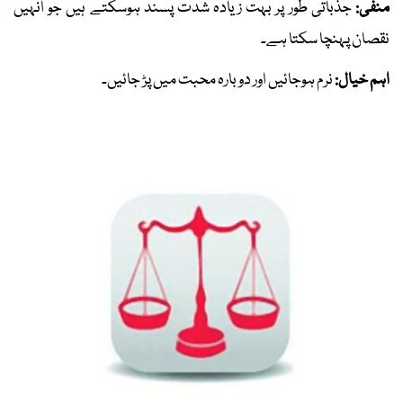
منفی:
جذباتی طور پر بہت زیادہ شدت پسند ہوسکتے ہیں جو انہیں
نقصان پہنچا سکتا ہے۔
اہم خیال:
نرم ہوجائیں اور دوبارہ محبت میں پڑ جائیں۔