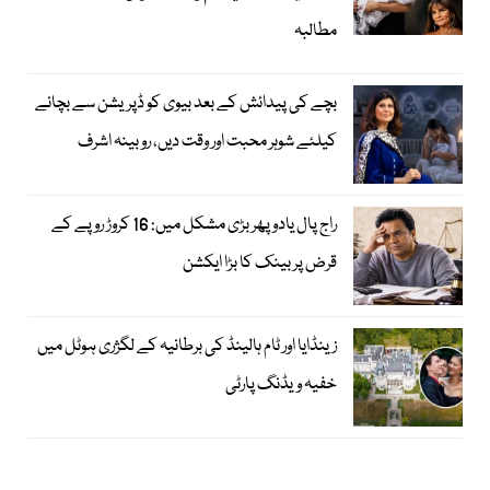
مطالبہ
بچے کی پیدائش کے بعد بیوی کو ڈپریشن سے بچانے
کیلئے شوہر محبت اور وقت دیں، روبینہ اشرف
راج پال یادو پھر بڑی مشکل میں: 16 کروڑ روپے کے
قرض پر بینک کا بڑا ایکشن
زینڈایا اور ٹام ہالینڈ کی برطانیہ کے لگژری ہوٹل میں
خفیہ ویڈنگ پارٹی