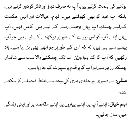
بولنے کی ہمت کرتے ہیں، آپ نہ صرف دباؤ اور فکر کو دور کرتے ہیں،
بلکہ آپ خود کو بھی کھولتے ہیں۔ الہام، خیالات اور الہی حکمت
کےلیے چینلز۔ آپ یہاں بڑھتے رہنے کے لیے ہیں، کامل نہیں۔ آپ
یہاں اپنے آپ کو اس ہیرے کے طور پر دیکھنے کے لیے ہیں جو آپ
پہلے سے ہی ہیں، نہ کہ اس کے طور پر جو ابھی بھی بن رہا ہے۔ یاد
رکھیں کہ آپ کا کٹا ہوا ورژن اب تک چمکنے والا سب سے شاندار،
چمکدار زیور ہے اور آپ کو ہر قدم پر سپورٹ کیا جا رہا ہے۔
منفی:
بے صبری اور جلدی بازی کی وجہ سے غلط فیصلے کر سکتے
ہیں۔
اہم خیال:
اپنے آپ پر، اپنے پیاروں پر، اپنے مقاصد پر اور اپنی زندگی
میں آسان جائیں۔