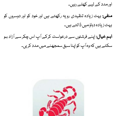
اور مدد کے لیے کھلے رہیں۔
منفی:
بہت زیادہ تنقیدی رویہ رکھتے ہیں اور خود کو اور دوسروں کو
بہت زیادہ دباؤ میں ڈالتے ہیں۔
اہم خیال:
اپنے فرشتوں سے درخواست کرکے آپ اس چکر سے آزاد ہو
سکتے ہیں کہ وہ آپ کو اپنا سبق سمجھنے میں مدد کریں۔