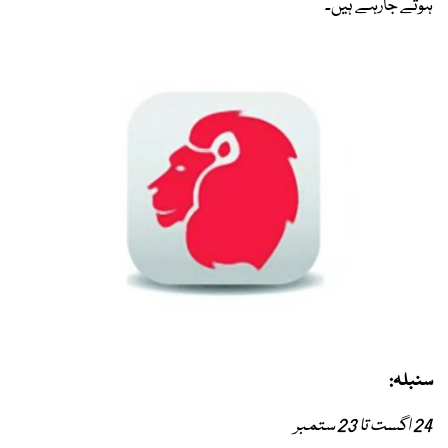
ہوتے جارہے ہیں۔
سنبلہ:
24 اگست تا 23 ستمبر