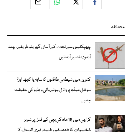
متعلقہ
چھپکلیوں سے نجات کے آسان گھریلو طریقے، چند
آزمودہ تدابیر آزمائیں
کنویں میں شیطانی طاقتوں کا سایہ یا کچھ اور؟
سوشل میڈیا پر وائرل ہونے والی ویڈیو کی حقیقت
جانیے
کراچی میں 18 ماہ کی بچی کے قتل پر شوبز
شخصیات کا شدید غم و غصہ، فوری انصاف کا