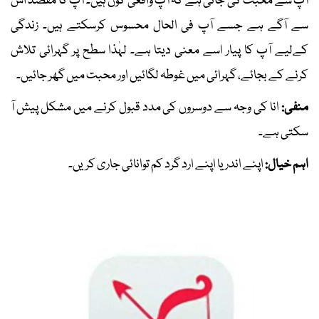
آپ سے محبت کی جاتی ہے کہ آپ واقعی کون ہیں۔ آپ کا مقصد اس
سے آگے ہے جسے آپ فی الحال محسوس کرسکتے ہیں۔ زندگی
کےلیے آپ کا پیار اسے معنی دیتا ہے۔ لہٰذا سطح پر گہرائی تلاش
کرنے کے بجائے، گہرائی میں غوطہ لگائیں اور محبت میں گھر جائیں۔
منفی:
انا کی وجہ سے دوسروں کی مدد قبول کرنے میں مشکل پیش آ
سکتی ہے۔
اہم خیال:
اپنے اندر یا اپنے ارد گرد کم توانائی جاری کریں۔