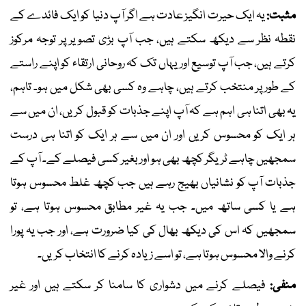
مثبت:
یہ ایک حیرت انگیز عادت ہے اگر آپ دنیا کو ایک فائدے کے
نقطہ نظر سے دیکھ سکتے ہیں، جب آپ بڑی تصویر پر توجہ مرکوز
کرتے ہیں، جب آپ توسیع اور یہاں تک کہ روحانی ارتقاء کو اپنے راستے
کے طور پر منتخب کرتے ہیں، چاہے وہ کسی بھی شکل میں ہو۔ تاہم،
یہ بھی اتنا ہی اہم ہے کہ آپ اپنے جذبات کو قبول کریں، ان میں سے
ہر ایک کو محسوس کریں اور ان میں سے ہر ایک کو اتنا ہی درست
سمجھیں چاہے ٹریگر کچھ بھی ہو اور بغیر کسی فیصلے کے۔ آپ کے
جذبات آپ کو نشانیاں بھیج رہے ہیں جب کچھ غلط محسوس ہوتا
ہے یا کسی ساتھ میں۔ جب یہ غیر مطابق محسوس ہوتا ہے، تو
سمجھیں کہ اس کی دیکھ بھال کی کیا ضرورت ہے، اور جب یہ پورا
کرنے والا محسوس ہوتا ہے، تو اسے زیادہ کرنے کا انتخاب کریں۔
منفی:
فیصلے کرنے میں دشواری کا سامنا کر سکتے ہیں اور غیر