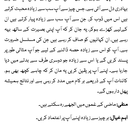
بہادری دل سے آتی ہے، جس چیز سے آپ سب سے زیادہ محبت کرتے
ہیں اس میں ڈوب کر، جن سے آپ سب سے زیادہ پیار کرتے ہیں ان
کےلیے کھڑے ہوکر، یہ جان کر کہ آپ اپنی بصیرت کے ساتھ بہہ
رہے ہیں، ان کہانیوں کو صاف کر رہے ہیں جن کی مسلسل ضرورت
ہے، آپ کو اس سے زیادہ حصہ ڈالنے کے لیے جو آپ مثالی طور پر
پسند کریں گے یا اس سے زیادہ جو دوسری طرف سے بدلے میں دیا
جارہا ہے۔ اپنے آپ پر یقین کریں یہ مان کر کہ چاہے کچھ بھی ہو،
کائنات آپ کے ذریعے ہر کام میں مدد کر رہی ہے اور نتائج ہمیشہ
پھل دار ہوں گے۔
منفی:
ماضی کے غموں میں الجھے رہ سکتے ہیں۔
اہم خیال:
ہر چیز سے زیادہ اپنے آپ پر اعتماد کریں۔