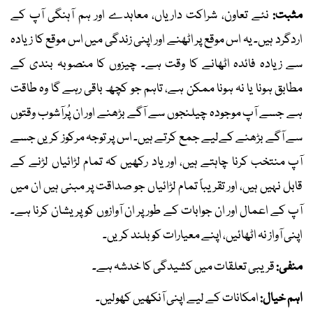
مثبت:
نئے تعاون، شراکت داریاں، معاہدے اور ہم آہنگی آپ کے
اردگرد ہیں۔ یہ اس موقع پر اٹھنے اور اپنی زندگی میں اس موقع کا زیادہ
سے زیادہ فائدہ اٹھانے کا وقت ہے۔ چیزوں کا منصوبہ بندی کے
مطابق ہونا یا نہ ہونا ممکن ہے، تاہم جو کچھ باقی رہے گا وہ طاقت
ہے جسے آپ موجودہ چیلنجوں سے آگے بڑھنے اور ان پُرآشوب وقتوں
سے آگے بڑھنے کےلیے جمع کرتے ہیں۔ اس پر توجہ مرکوز کریں جسے
آپ منتخب کرنا چاہتے ہیں، اور یاد رکھیں کہ تمام لڑائیاں لڑنے کے
قابل نہیں ہیں، اور تقریباً تمام لڑائیاں جو صداقت پر مبنی ہیں ان میں
آپ کے اعمال اور ان جوابات کے طور پر ان آوازوں کو پریشان کرنا ہے۔
اپنی آواز نہ اٹھائیں، اپنے معیارات کو بلند کریں۔
منفی:
قریبی تعلقات میں کشیدگی کا خدشہ ہے۔
اہم خیال:
امکانات کے لیے اپنی آنکھیں کھولیں۔