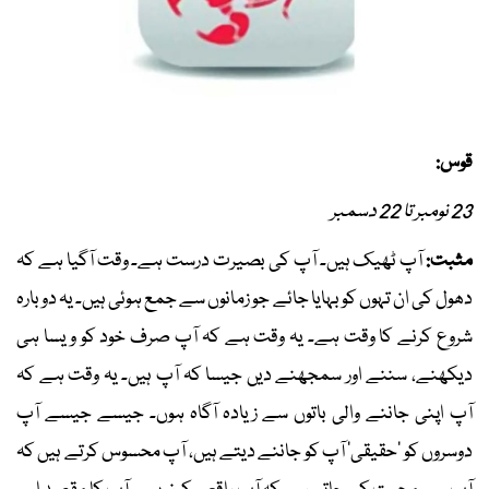
قوس:
23 نومبر تا 22 دسمبر
مثبت:
آپ ٹھیک ہیں۔ آپ کی بصیرت درست ہے۔ وقت آگیا ہے کہ
دھول کی ان تہوں کو بہایا جائے جو زمانوں سے جمع ہوئی ہیں۔ یہ دوبارہ
شروع کرنے کا وقت ہے۔ یہ وقت ہے کہ آپ صرف خود کو ویسا ہی
دیکھنے، سننے اور سمجھنے دیں جیسا کہ آپ ہیں۔ یہ وقت ہے کہ
آپ اپنی جاننے والی باتوں سے زیادہ آگاہ ہوں۔ جیسے جیسے آپ
دوسروں کو ’حقیقی‘ آپ کو جاننے دیتے ہیں، آپ محسوس کرتے ہیں کہ