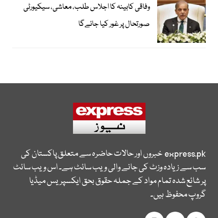
وفاقی کابینہ کا اجلاس طلب، معاشی، سیکیورٹی
صورتحال پر غور کیا جائےگا
express.pk
خبروں اور حالات حاضرہ سے متعلق پاکستان کی
سب سے زیادہ وزٹ کی جانے والی ویب سائٹ ہے۔ اس ویب سائٹ
پر شائع شدہ تمام مواد کے جملہ حقوق بحق ایکسپریس میڈیا
گروپ محفوظ ہیں۔