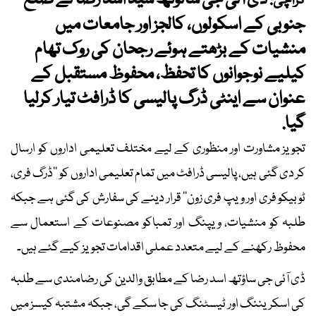
ڈی آئی جی سائوتھ سید اسد رضا نے ضلع
کراچی:
جنوبی کے اسکولوں، کالجز اور جامعات میں
منشیات کے بڑھتے ہوئے رجحان کی روک تھام
کیلیے نوجوانوں کا تحفظ، محفوظ مستقبل کے
عنوان سے اینٹی ڈرگ پالیسی کا ڈرافٹ تیار کرلیا
گیا.
تجویز مشاورت اور منظوری کے لیے مختلف تعلیمی اداروں کو ارسال
کر دی گئی ہیں، پالیسی ڈرافٹ میں تمام تعلیمی اداروں کو ’’ڈرگ فری،
ٹوبیکو فری اور ویپ فری زون‘‘ قرار دینے کی سفارش کی گئی ہے جبکہ
طلبہ کو منشیات، ویپنگ اور تمباکو مصنوعات کے استعمال سے
محفوظ رکھنے کے لیے متعدد عملی اقدامات تجویز کیے گئے ہیں۔
ڈی آئی جی ساؤتھ اسد رضا کے مطابق والدین کی رضامندی سے طلبہ
کی اسکریننگ اور ٹیسٹنگ کی جا سکے گی، جبکہ مشتبہ کیسز میں