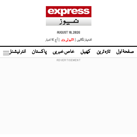
AUGUST 10, 2026
اشتہار لگائیں |
لائیو ٹی وی
| آج کا اخبار
صفحۂ اول
تازہ ترین
کھیل
خاص خبریں
پاکستان
انٹر نیشنل
ٹا