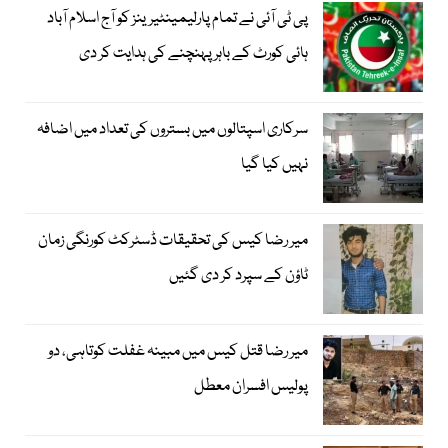
پی ٹی آئی نے تمام پارلیمینٹیرینز کو آج اسلام آباد
ہائی کورٹ کے باہر پہنچنے کی ہدایت کر دی
سرکاری اسپتالوں میں بستروں کی تعداد میں اضافہ
نہیں کیا گیا
میر رضا کیس کی تحقیقات ڈسٹرکٹ کورنگی زمان
ٹاؤن کے سپرد کر دی گئیں
میر رضا قتل کیس میں مبینہ غفلت کوتاہی، دو
پولیس افسران معطل