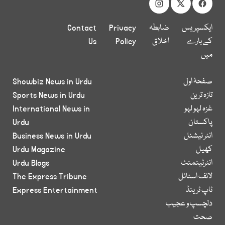
ایکسپریس
ضابطہ
Privacy
Contact
کے بارے
اخلاق
Policy
Us
میں
صفحۂ اول
Showbiz News in Urdu
تازہ ترین
Sports News in Urdu
غزہ لہو لہو
International News in
پاکستان
Urdu
انٹر نیشنل
Business News in Urdu
کھیل
Urdu Magazine
انٹرٹینمنٹ
Urdu Blogs
لائف اسٹائل
The Express Tribune
ٹاپ ٹرینڈ
Express Entertainment
دلچسپ و عجیب
صحت