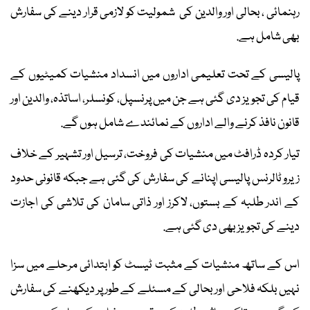
رہنمائی ، بحالی اور والدین کی شمولیت کو لازمی قرار دینے کی سفارش
بھی شامل ہے.
پالیسی کے تحت تعلیمی اداروں میں انسداد منشیات کمیٹیوں کے
قیام کی تجویز دی گئی ہے جن میں پرنسپل، کونسلر، اساتذہ، والدین اور
قانون نافذ کرنے والے اداروں کے نمائندے شامل ہوں گے.
تیار کردہ ڈرافٹ میں منشیات کی فروخت، ترسیل اور تشہیر کے خلاف
زیرو ٹالرنس پالیسی اپنانے کی سفارش کی گئی ہے جبکہ قانونی حدود
کے اندر طلبہ کے بستوں، لاکرز اور ذاتی سامان کی تلاشی کی اجازت
دینے کی تجویز بھی دی گئی ہے.
اس کے ساتھ منشیات کے مثبت ٹیسٹ کو ابتدائی مرحلے میں سزا
نہیں بلکہ فلاحی اور بحالی کے مسئلے کے طور پر دیکھنے کی سفارش