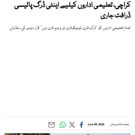
کراچی، تعلیمی اداروں کیلیے اینٹی ڈرگ پالیسی
ڈرافٹ جاری
تمام تعلیمی اداروں کو ’’ڈرگ فری، ٹوبیکو فری اور ویپ فری زون‘‘ قرار دینے کی سفارش
محمد شاہ میر خان
June 08, 2026