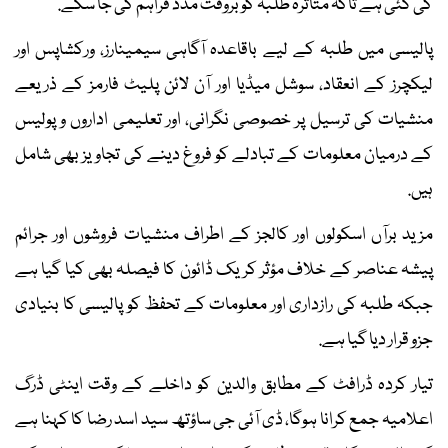
کی گئی ہے تاکہ متاثرہ طلبہ کو بروقت مدد فراہم کی جا سکے.
پالیسی میں طلبہ کے لیے باقاعدہ آگاہی سیمینارز، ورکشاپس اور
لیکچرز کے انعقاد، سوشل میڈیا اور آن لائن پلیٹ فارمز کے ذریعے
منشیات کی ترسیل پر خصوصی نگرانی، اور تعلیمی اداروں و پولیس
کے درمیان معلومات کے تبادلے کو فروغ دینے کی تجاویز بھی شامل
ہیں.
مزید برآں اسکولوں اور کالجز کے اطراف منشیات فروشوں اور جرائم
پیشہ عناصر کے خلاف مؤثر کریک ڈائون کا فیصلہ بھی کیا گیا ہے
جبکہ طلبہ کی رازداری اور معلومات کے تحفظ کو پالیسی کا بنیادی
جزو قرار دیا گیا ہے.
تیار کردہ ڈرافٹ کے مطابق والدین کو داخلے کے وقت اینٹی ڈرگ
اعلامیہ جمع کرانا ہوگا، ڈی آئی جی ساؤتھ سید اسد رضا کا کہنا ہے