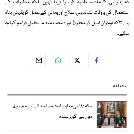
کہ پالیسی کا مقصد طلبہ کو سزا دینا نہیں بلکہ منشیات کے
استعمال کی بروقت نشاندہی، علاج اور بحالی کے عمل کو یقینی بنانا
ہے تاکہ نوجوان نسل کو محفوظ اور صحت مند مستقبل فراہم کیا جا
سکے۔
متعلقہ
مکہ دفاعی معاہدہ امت مسلمہ کے لیے مضبوط
دیوار ہے، گورنر سندھ