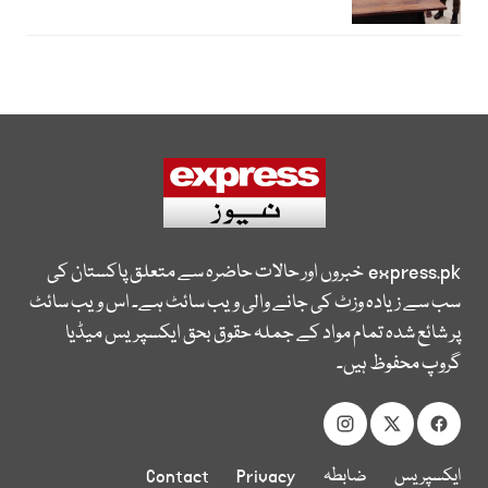
express.pk
خبروں اور حالات حاضرہ سے متعلق پاکستان کی
سب سے زیادہ وزٹ کی جانے والی ویب سائٹ ہے۔ اس ویب سائٹ
پر شائع شدہ تمام مواد کے جملہ حقوق بحق ایکسپریس میڈیا
گروپ محفوظ ہیں۔
ایکسپریس
ضابطہ
Privacy
Contact