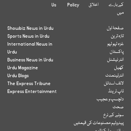
کے بارے
اخلاق
Policy
Us
میں
صفحۂ اول
Showbiz News in Urdu
تازہ ترین
Sports News in Urdu
غزہ لہو لہو
International News in
پاکستان
Urdu
انٹر نیشنل
Business News in Urdu
کھیل
Urdu Magazine
انٹرٹینمنٹ
Urdu Blogs
لائف اسٹائل
The Express Tribune
ٹاپ ٹرینڈ
Express Entertainment
دلچسپ و عجیب
صحت
سونے کے نرخ
پیٹرولیم مصنوعات کی قیمتیں