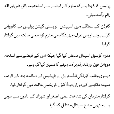
پولیس کا کہنا ہے کہ ملزم کے قبضے سے اسلحہ، موبائل فون اور نقد
رقم برآمد ہوئی۔
گارڈن کے علاقے میں اسپیشل انویسٹی گیشن پولیس نے کارروائی
کرتے ہوئے اویس عرف جھینگا نامی ملزم کو زخمی حالت میں گرفتار
کر لیا۔
ملزم کو سول اسپتال منتقل کیا گیا جبکہ اس کے قبضے سے اسلحہ،
موبائل فون اور نقد رقم برآمد ہونے کا دعویٰ کیا گیا ہے۔
دوسری جانب کورنگی انڈسٹریل ایریا پولیس نے صائمہ بند کے قریب
مبینہ مقابلے کے دوران دو ڈاکوؤں کو زخمی حالت میں گرفتار کیا۔
گرفتار ملزمان کی شناخت علی اصغر اور شہزاد کے ناموں سے ہوئی
ہے جنہیں جناح اسپتال منتقل کیا گیا۔