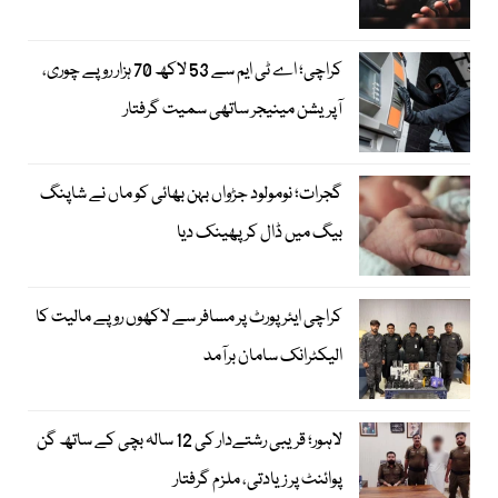
کراچی؛ اے ٹی ایم سے 53 لاکھ 70 ہزار روپے چوری،
آپریشن مینیجر ساتھی سمیت گرفتار
گجرات؛ نومولود جڑواں بہن بھائی کو ماں نے شاپنگ
بیگ میں ڈال کر پھینک دیا
کراچی ایئرپورٹ پر مسافر سے لاکھوں روپے مالیت کا
الیکٹرانک سامان برآمد
لاہور؛ قریبی رشتےدار کی 12 سالہ بچی کے ساتھ گن
پوائنٹ پر زیادتی، ملزم گرفتار