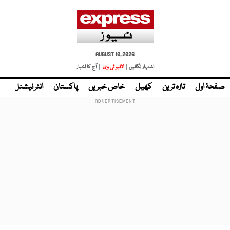
AUGUST 10, 2026
اشتہار لگائیں |
لائیو ٹی وی
| آج کا اخبار
صفحۂ اول
تازہ ترین
کھیل
خاص خبریں
پاکستان
انٹر نیشنل
ٹا