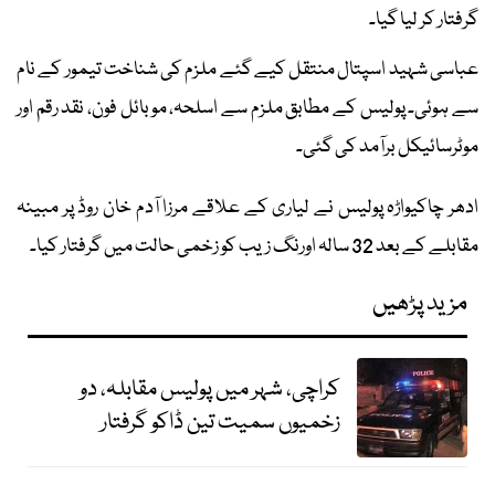
گرفتار کر لیا گیا۔
عباسی شہید اسپتال منتقل کیے گئے ملزم کی شناخت تیمور کے نام
سے ہوئی۔ پولیس کے مطابق ملزم سے اسلحہ، موبائل فون، نقد رقم اور
موٹرسائیکل برآمد کی گئی۔
ادھر چاکیواڑہ پولیس نے لیاری کے علاقے مرزا آدم خان روڈ پر مبینہ
مقابلے کے بعد 32 سالہ اورنگ زیب کو زخمی حالت میں گرفتار کیا۔
مزید پڑھیں
کراچی، شہر میں پولیس مقابلہ، دو
زخمیوں سمیت تین ڈاکو گرفتار