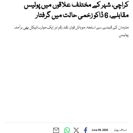
کراچی، شہر کے مختلف علاقوں میں پولیس
مقابلے، 6 ڈاکو زخمی حالت میں گرفتار
ملزمان کے قبضے سے اسلحہ، موبائل فونز، نقد رقم اور ایک موٹرسائیکل بھی برآمد،
پولیس
اسٹاف رپورٹر
June 09, 2026