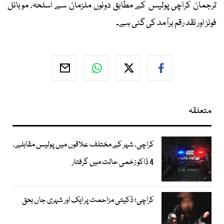
ترجمان کراچی پولیس کے مطابق دونوں ملزمان سے اسلحہ، موبائل
فونز اور نقد رقم برآمد کی گئی ہے۔
متعلقہ
کراچی، شہر کے مختلف علاقوں میں پولیس مقابلے،
4 ڈاکو زخمی حالت میں گرفتار
کراچی؛ ڈکیتی مزاحمت پر ایک اور شہری جاں بحق