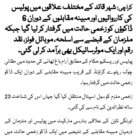
شہر قائد کے مختلف علاقوں میں پولیس
کراچی:
کی کارروائیوں اور مبینہ مقابلوں کے دوران 6
ڈاکوؤں کو زخمی حالت میں گرفتار کر لیا گیا جبکہ
ملزمان کے قبضے سے اسلحہ، موبائل فونز، نقد
رقم اور ایک موٹرسائیکل بھی برآمد کر لی گئی۔
پولیس اور ریسکیو حکام کے مطابق آرام باغ تھانے کی حدود میں حقانی
چوک ریلوے گراؤنڈ کے قریب مبینہ مقابلے کے دوران ایک ڈاکو
زخمی حالت میں گرفتار ہوا۔
زخمی ملزم کو سول اسپتال منتقل کیا گیا جہاں اس کی شناخت 23
سالہ نظرالدین کے نام سے کی گئی۔
اورنگی ٹاؤن کے علاقے بنارسی مارکیٹ میں پولیس اور ملزمان کے
درمیان مبینہ مقابلے کے نتیجے میں ایک ڈاکو زخمی حالت میں