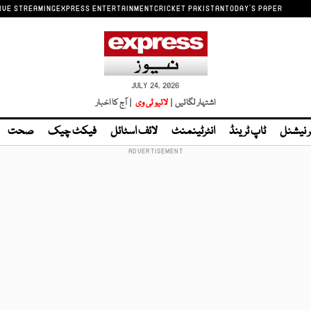
IVE STREAMING
EXPRESS ENTERTAINMENT
CRICKET PAKISTAN
TODAY'S PAPER
JULY 24, 2026
اشتہار لگائیں |
لائیو ٹی وی
| آج کا اخبار
ر نیشنل
ٹاپ ٹرینڈ
انٹرٹینمنٹ
لائف اسٹائل
فیکٹ چیک
صحت