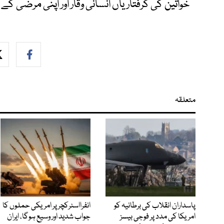
خواتین کی گرفتاریاں انسانی وقار اور اپنی مرضی 
متعلقہ
پاسداران انقلاب کی برطانیہ کو
انفرااسٹرکچر پر امریکی حملوں کا
امریکا کی مدد پر فوجی بیسز
جواب شدید اور وسیع ہوگا، ایران