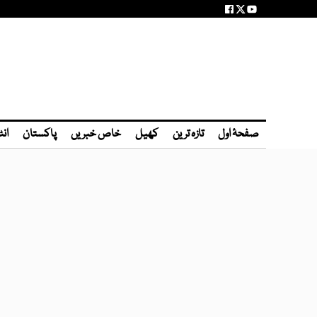
صفحۂ اول
تازہ ترین
کھیل
خاص خبریں
پاکستان
انٹ