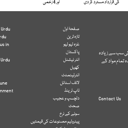
کی قرارداد مسترد کر دی
اور 4 زخمی
صفحۂ اول
 Urdu
تازہ ترین
rdu
غزہ لہو لہو
ws in
پاکستان
کی سب سے زیادہ
انٹر نیشنل
 Urdu
 تمام مواد کے
کھیل
انٹرٹینمنٹ
لائف اسٹائل
bune
ٹاپ ٹرینڈ
inment
دلچسپ و عجیب
Contact Us
صحت
سونے کے نرخ
پیٹرولیم مصنوعات کی قیمتیں