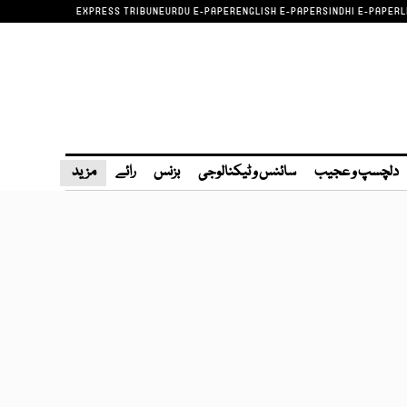
EXPRESS TRIBUNE
URDU E-PAPER
ENGLISH E-PAPER
SINDHI E-PAPER
L
دلچسپ و عجیب
سائنس و ٹیکنالوجی
بزنس
رائے
مزید