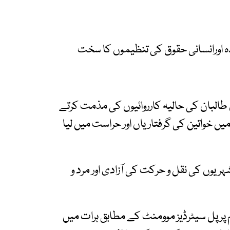
حدہ اورانسانی حقوق کی تنظیموں کا سخت
ن طالبان کی حالیہ کارروائیوں کی مذمت کرتے
ں خواتین کی گرفتاریاں اور حراست میں لیا
ریوں کی نقل و حرکت کی آزادی اور مرد و
 پرپل سیٹرڈیز موومنٹ کے مطابق ہرات میں