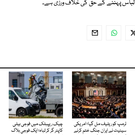
کے لباس پہننے کے حق کی خلاف ورزی ہے۔
ٹرمپ کو ریلیف مل گیا؛ امریکی
چیک ریپبلک میں فوجی ہیلی
سینیٹ نے ایران جنگ ختم کرنے
کاپٹر گر کر تباہ؛ ایک فوجی ہلاک