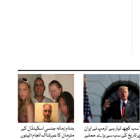
’سب کچھ تیار ہے‘ ٹرمپ نے ایران
بدنام زمانہ جنسی اسکینڈل کے
پر تاریخ کے سب سے بڑے حملے
ملزمان کا عبرتناک انجام؛ تینوں