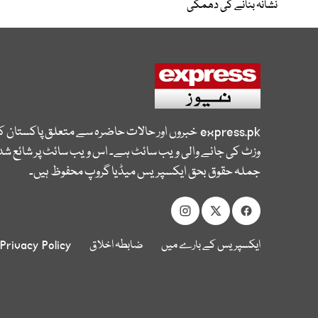
نشانہ بنانے کی دھمکی
express.pk
خبروں اور حالات حاضرہ سے متعلق پاکستان 
وزٹ کی جانے والی ویب سائٹ ہے۔ اس ویب سائٹ پر شائع شدہ
جملہ حقوق بحق ایکسپریس میڈیا گروپ محفوظ ہیں۔
ایکسپریس کے بارے میں
ضابطہ اخلاق
Privacy Policy