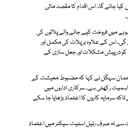
کیا جائے گا۔ اس اقدام کا مقصد مالی
۔
وبے میں فروخت کیے جانے والے پلاٹوں کی
گی۔ اس کے علاوہ ہر پلاٹ کی مکمل اور
روں کو درپیش مشکلات اور جعل سازی کے
لرحمان سہگل نے کہا کہ مضبوط معیشت کے
 اہمیت رکھتی ہے۔ سرکاری اداروں میں
اکہ سرمایہ کاروں کا اعتماد بڑھایا جا سکے
حات سے نہ صرف رئیل اسٹیٹ سیکٹر میں اعتماد