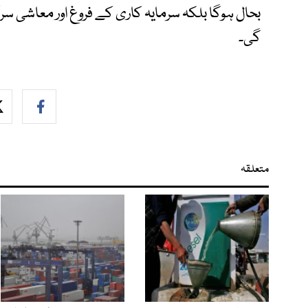
بحال ہوگا بلکہ سرمایہ کاری کے فروغ اور معاشی س
گی۔
متعلقہ