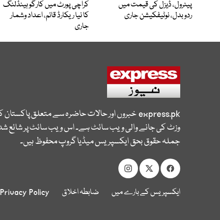
پیٹرول، ڈیزل کی قیمت میں
کراچی پورٹ میں کارگو ہینڈلنگ
ردوبدل، نوٹیفکیشن جاری
کا نیا ریکارڈ قائم، اعداد وشمار
جاری
express.pk
خبروں اور حالات حاضرہ سے متعلق پاکستان 
وزٹ کی جانے والی ویب سائٹ ہے۔ اس ویب سائٹ پر شائع شدہ
جملہ حقوق بحق ایکسپریس میڈیا گروپ محفوظ ہیں۔
ایکسپریس کے بارے میں
ضابطہ اخلاق
Privacy Policy