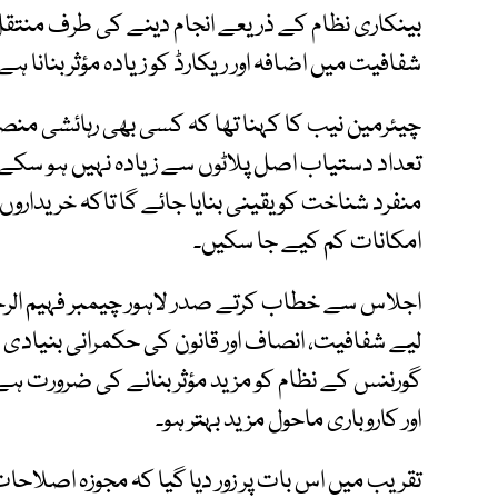
بینکاری نظام کے ذریعے انجام دینے کی طرف منتقل 
شفافیت میں اضافہ اور ریکارڈ کو زیادہ مؤثر بنانا ہے
چیئرمین نیب کا کہنا تھا کہ کسی بھی رہائشی منص
تعداد دستیاب اصل پلاٹوں سے زیادہ نہیں ہو سکے 
منفرد شناخت کو یقینی بنایا جائے گا تاکہ خریدا
امکانات کم کیے جا سکیں۔
اجلاس سے خطاب کرتے صدر لاہور چیمبر فہیم ا
لیے شفافیت، انصاف اور قانون کی حکمرانی بنیادی
گورننس کے نظام کو مزید مؤثر بنانے کی ضرورت ہے ت
اور کاروباری ماحول مزید بہتر ہو۔
تقریب میں اس بات پر زور دیا گیا کہ مجوزہ اصلا