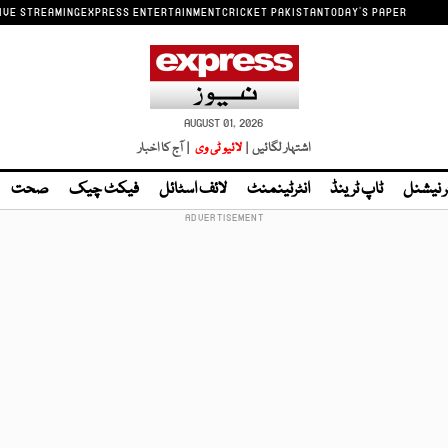
IVE STREAMING
EXPRESS ENTERTAINMENT
CRICKET PAKISTAN
TODAY'S PAPER
AUGUST 01, 2026
اشتہار لگائیں |
لائیو ٹی وی
| آج کا اخبار
ر نیشنل
ٹاپ ٹرینڈ
انٹرٹینمنٹ
لائف اسٹائل
فیکٹ چیک
صحت