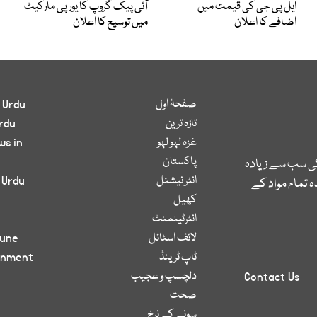
ایل پی جی کی قیمت میں
آئی پیک گروپ کا یورپی مارکیٹ
اضافے کا اعلان
میں توسیع کا اعلان
صفحۂ اول
 Urdu
تازہ ترین
rdu
غزہ لہو لہو
ws in
پاکستان
کی سب سے زیادہ
انٹر نیشنل
 Urdu
 تمام مواد کے
کھیل
انٹرٹینمنٹ
لائف اسٹائل
bune
ٹاپ ٹرینڈ
inment
دلچسپ و عجیب
Contact Us
صحت
سونے کے نرخ