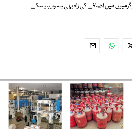
رگرمیوں میں اضافے کی راہ بھی ہموار ہو سکے