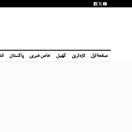
صفحۂ اول
تازہ ترین
کھیل
خاص خبریں
پاکستان
انٹ