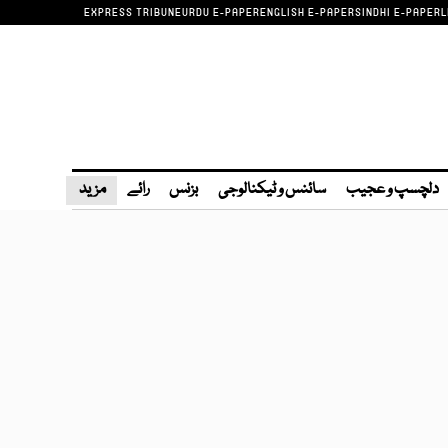
EXPRESS TRIBUNE
URDU E-PAPER
ENGLISH E-PAPER
SINDHI E-PAPER
L
دلچسپ و عجیب
سائنس و ٹیکنالوجی
بزنس
رائے
مزید