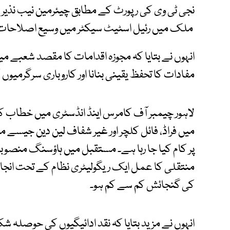
نجی ٹی وی کی رپورٹ کے مطابق چیئرمین نیب نذی
ملک میں رئیل اسٹیٹ سیکٹر میں وسیع اصلاحات م
انہوں نے بتایا کہ مجوزہ اقدامات کا مقصد شعبے می
مفادات کا تحفظ یقینی بنانا اور کاروباری سرگرمیوں ک
لاہور چیمبر آف کامرس اینڈ انڈسٹری میں خطاب کر
میں فراڈ، فائل کلچر اور غیر شفاف لین دین جیس
پر کام کیا جا رہا ہے۔ مستقبل میں ہاؤسنگ منصوب
منتقلی کا عمل ایک ریگولیٹری نظام کے تحت انجام 
کی گنجائش کم سے کم ہو۔
انہوں نے مزید بتایا کہ نقد ادائیگیوں کی حوصلہ شک