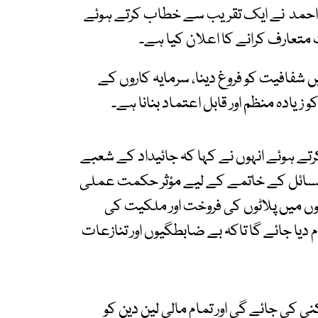
ر احمد نے ایک تقریب سے خطاب کرتے ہوئے
تعارف کرانے کا اعلان کیا ہے۔
ں شفافیت کو فروغ دینا، سرمایہ کاروں کے
و زیادہ منظم اور قابل اعتماد بنانا ہے۔
تے ہوئے انہوں نے کہا کہ جائیداد کے شعبے
ے مسائل کے خاتمے کے لیے مؤثر حکمت عملی
وں میں پلاٹوں کی فروخت اور ملکیت کی
دیا جائے گا تاکہ بے ضابطگیوں اور تنازعات
نی کی جائے گی اور تمام مالی لین دین کو