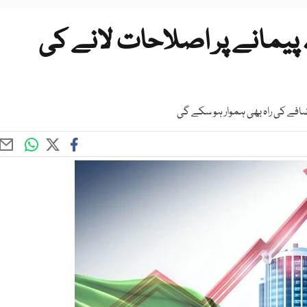
یمانے پر اصلاحات لانے کی
افے کی راہ بھی ہموار ہو سکے گی