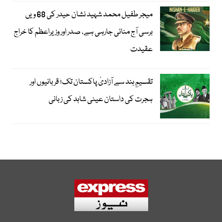
میجر طفیل محمد شہید نشان حیدر کی 68 ویں
برسی آج منائی جارہی ہے، صدر اور وزیراعظم کا خراج
عقیدت
تقسیمِ ہند سے آزادیٔ پاکستان تک؛ قربانیوں اور
ہجرت کی داستان عینی شاہد کی زبانی