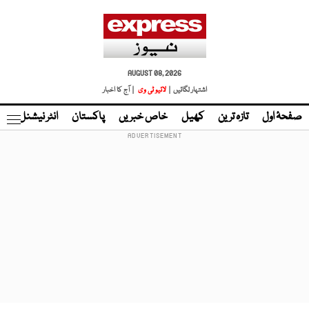
AUGUST 08, 2026
اشتہار لگائیں |
لائیو ٹی وی
| آج کا اخبار
صفحۂ اول
تازہ ترین
کھیل
خاص خبریں
پاکستان
انٹر نیشنل
ٹا