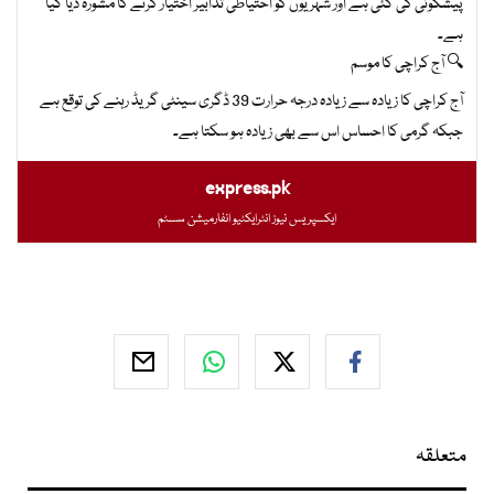
پیشگوئی کی گئی ہے اور شہریوں کو احتیاطی تدابیر اختیار کرنے کا مشورہ دیا گیا
ہے۔
🔍 آج کراچی کا موسم
آج کراچی کا زیادہ سے زیادہ درجہ حرارت 39 ڈگری سینٹی گریڈ رہنے کی توقع ہے
جبکہ گرمی کا احساس اس سے بھی زیادہ ہو سکتا ہے۔
express.pk
ایکسپریس نیوز انٹرایکٹیو انفارمیشن سسٹم
متعلقہ