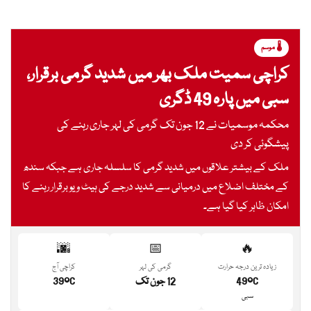
🌡️ موسم
کراچی سمیت ملک بھر میں شدید گرمی برقرار،
سبی میں پارہ 49 ڈگری
محکمہ موسمیات نے 12 جون تک گرمی کی لہر جاری رہنے کی
پیشگوئی کر دی
ملک کے بیشتر علاقوں میں شدید گرمی کا سلسلہ جاری ہے جبکہ سندھ
کے مختلف اضلاع میں درمیانی سے شدید درجے کی ہیٹ ویو برقرار رہنے کا
امکان ظاہر کیا گیا ہے۔
🌆
📅
🔥
زیادہ ترین درجہ حرارت
گرمی کی لہر
کراچی آج
49°C
12 جون تک
39°C
سبی