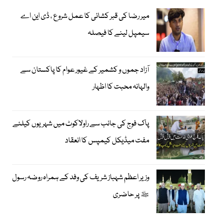
میر رضا کی قبر کشائی کا عمل شروع ، ڈی این اے
سیمپل لینے کا فیصلہ
آزاد جموں و کشمیر کے غیور عوام کا پاکستان سے
والہانہ محبت کا اظہار
پاک فوج کی جانب سے راولاکوٹ میں شہریوں کیلئے
مفت میڈیکل کیمپس کا انعقاد
وزیر اعظم شہباز شریف کی وفد کے ہمراہ روضہ رسول
ﷺ پر حاضری