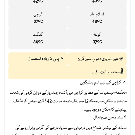
42°C
43°C
اسلام آباد
کراچی
37°C
40°C
کوئٹہ
گلگت
34°C
37°C
☀️ غیر ضروری دھوپ سے گریز
💧 پانی کا زیادہ استعمال
🌡️ ہیٹ ویو الرٹ برقرار
📌 کراچی کے لیے اہم پیشگوئی
محکمہ موسمیات کے مطابق کراچی میں آئندہ چند روز کے دوران گرمی کی شدت
مزید بڑھ سکتی ہے جبکہ 12 جون تک درجہ حرارت 42 ڈگری سینٹی گریڈ تک
پہنچنے کا امکان موجود ہے۔
⚡ سندھ میں صورتحال
سندھ کے بیشتر اضلاع میں درمیانی سے شدید درجے کی گرمی برقرار رہنے کی