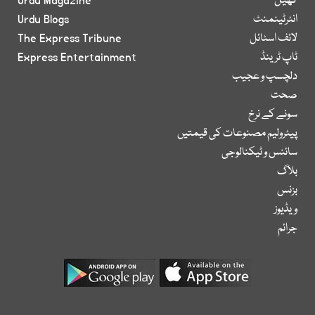
کھیل
Urdu Magazine
انٹرٹینمنٹ
Urdu Blogs
لائف اسٹائل
The Express Tribune
ٹاپ ٹرینڈ
Express Entertainment
دلچسپ و عجیب
صحت
سونے کے نرخ
پیٹرولیم مصنوعات کی قیمتیں
سائنس و ٹیکنالوجی
بلاگ
بزنس
ویڈیوز
جرائم