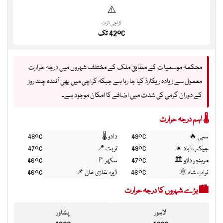
⚠️
کراچی الرٹ
42°C تک
محکمہ موسمیات کے مطابق ملک کے مختلف شہروں میں درجہ حرارت
معمول سے زیادہ ریکارڈ کیا جا رہا ہے جبکہ کراچی میں بھی آئندہ چند روز
کے دوران گرمی کی شدت میں اضافے کا امکان موجود ہے۔
🌡️ اہم درجہ حرارت
سبی 🔥
49°C
دادو 🌡️
48°C
جیکب آباد ☀️
48°C
تربت 📍
47°C
موہنجو داڑو 🏛️
47°C
سکھر 🚩
46°C
نواب شاہ 🌞
46°C
ڈیرہ غازی خان 📌
46°C
🏙️ بڑے شہروں کا درجہ حرارت
لاہور
پشاور