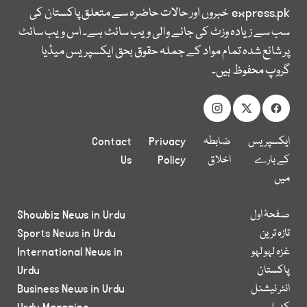
express.pk
خبروں اور حالات حاضرہ سے متعلق پاکستان کی
سب سے زیادہ وزٹ کی جانے والی ویب سائٹ ہے۔ اس ویب سائٹ
پر شائع شدہ تمام مواد کے جملہ حقوق بحق ایکسپریس میڈیا
گروپ محفوظ ہیں۔
ایکسپریس
ضابطہ
Privacy
Contact
کے بارے
اخلاق
Policy
Us
میں
صفحۂ اول
Showbiz News in Urdu
تازہ ترین
Sports News in Urdu
غزہ لہو لہو
International News in
پاکستان
Urdu
انٹر نیشنل
Business News in Urdu