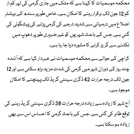
محکمہ موسمیات کا کہنا ہے کہ ملک میں جاری گرمی کی لہر کم از
کم 12 جون تک برقرار رہنے کا امکان ہے۔ خاص طور پر سندھ کے بیشتر
اضلاع میں درمیانی سے شدید درجے کی گرمی پڑنے کی پیشگوئی کی
گئی ہے، جس کے باعث شہریوں کو غیر ضروری طور پر دھوپ میں
نکلنے سے گریز کرنے کا مشورہ دیا جا رہا ہے۔
کراچی کے حوالے سے محکمہ موسمیات نے خبردار کیا ہے کہ آئندہ
چند روز کے دوران شہر میں گرمی کی شدت مزید بڑھ سکتی ہے اور 12
جون تک درجہ حرارت 42 ڈگری سینٹی گریڈ تک پہنچنے کا امکان
موجود ہے۔
آج شہر کا زیادہ سے زیادہ درجہ حرارت 39 ڈگری سینٹی گریڈ رہنے کی
توقع ظاہر کی گئی ہے، جس کے باعث گرمی کا احساس اس سے بھی
زیادہ ہو سکتا ہے۔