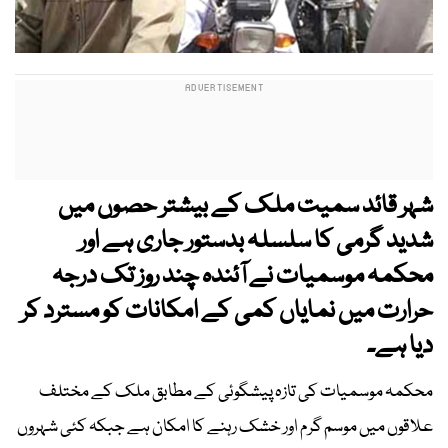
شہر قائد سمیت ملک کے بیشتر حصوں میں
شدید گرمی کا سلسلہ بدستور جاری ہے اور
محکمہ موسمیات نے آئندہ چند روز تک درجہ
حرارت میں نمایاں کمی کے امکانات کو مسترد کر
دیا ہے۔
محکمہ موسمیات کی تازہ پیشگوئی کے مطابق ملک کے مختلف
علاقوں میں موسم گرم اور خشک رہنے کا امکان ہے جبکہ کئی شہروں