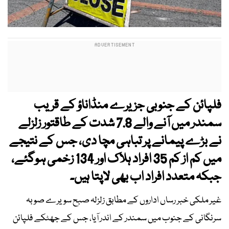
فلپائن کے جنوبی جزیرے منڈاناؤ کے قریب
سمندر میں آنے والے 7.8 شدت کے طاقتور زلزلے
نے بڑے پیمانے پر تباہی مچا دی، جس کے نتیجے
میں کم از کم 35 افراد ہلاک اور 134 زخمی ہوگئے،
جبکہ متعدد افراد اب بھی لاپتا ہیں۔
غیر ملکی خبر رساں اداروں کے مطابق زلزلہ صبح سویرے صوبہ
سرنگانی کے جنوب میں سمندر کے اندر آیا، جس کے جھٹکے فلپائن