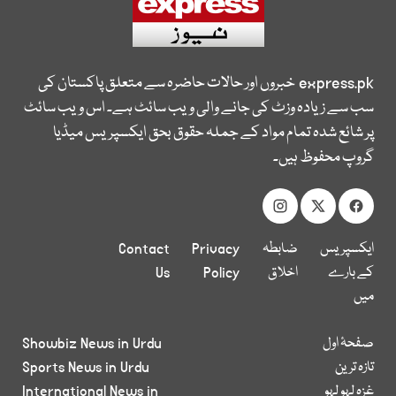
express.pk
خبروں اور حالات حاضرہ سے متعلق پاکستان کی
سب سے زیادہ وزٹ کی جانے والی ویب سائٹ ہے۔ اس ویب سائٹ
پر شائع شدہ تمام مواد کے جملہ حقوق بحق ایکسپریس میڈیا
گروپ محفوظ ہیں۔
ایکسپریس
ضابطہ
Privacy
Contact
کے بارے
اخلاق
Policy
Us
میں
صفحۂ اول
Showbiz News in Urdu
تازہ ترین
Sports News in Urdu
غزہ لہو لہو
International News in