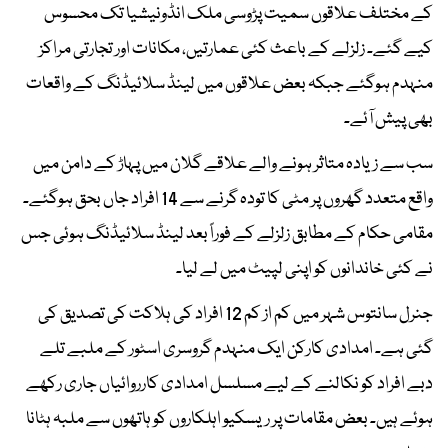
کے مختلف علاقوں سمیت پڑوسی ملک انڈونیشیا تک محسوس
کیے گئے۔ زلزلے کے باعث کئی عمارتیں، مکانات اور تجارتی مراکز
منہدم ہوگئے جبکہ بعض علاقوں میں لینڈ سلائیڈنگ کے واقعات
بھی پیش آئے۔
سب سے زیادہ متاثر ہونے والے علاقے گلان میں پہاڑ کے دامن میں
واقع متعدد گھروں پر مٹی کا تودہ گرنے سے 14 افراد جاں بحق ہوگئے۔
مقامی حکام کے مطابق زلزلے کے فوراً بعد لینڈ سلائیڈنگ ہوئی جس
نے کئی خاندانوں کو اپنی لپیٹ میں لے لیا۔
جنرل سانتوس شہر میں کم از کم 12 افراد کی ہلاکت کی تصدیق کی
گئی ہے۔ امدادی کارکن ایک منہدم گروسری اسٹور کے ملبے تلے
دبے افراد کو نکالنے کے لیے مسلسل امدادی کارروائیاں جاری رکھے
ہوئے ہیں۔ بعض مقامات پر ریسکیو اہلکاروں کو ہاتھوں سے ملبہ ہٹانا