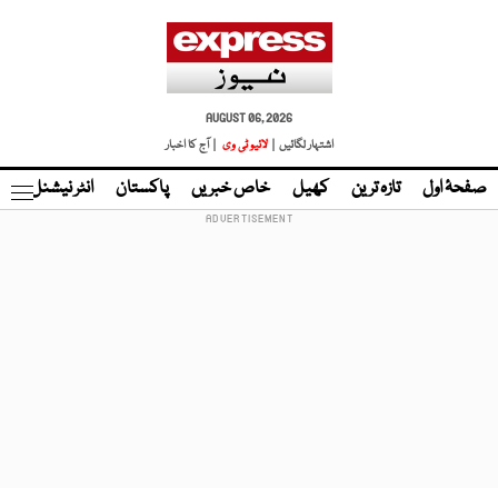
AUGUST 06, 2026
اشتہار لگائیں |
لائیو ٹی وی
| آج کا اخبار
صفحۂ اول
تازہ ترین
کھیل
خاص خبریں
پاکستان
انٹر نیشنل
ٹا