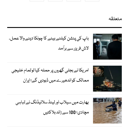
متعلقہ
باپ کی پنشن کیلئے بیٹے کا چونکا دینے والا عمل،
لاش فریزر سے برآمد
امریکا نے بجلی گھروں پر حملہ کیا تو تمام خلیجی
ممالک کو اندھیرے میں ڈبودیں گے؛ ایران
بھارت میں سیلاب اور لینڈ سلائیڈنگ نے تباہی
مچادی؛ 100 سے زائد ہلاکتیں