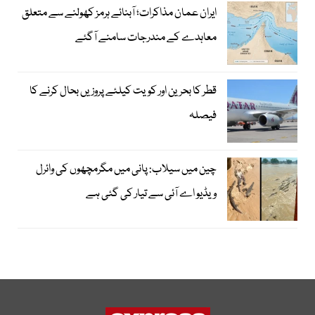
ایران عمان مذاکرات؛ آبنائے ہرمز کھولنے سے متعلق
معاہدے کے مندرجات سامنے آگئے
قطر کا بحرین اور کویت کیلئے پروزیں بحال کرنے کا
فیصلہ
چین میں سیلاب: پانی میں مگرمچھوں کی وائرل
ویڈیو اے آئی سے تیار کی گئی ہے