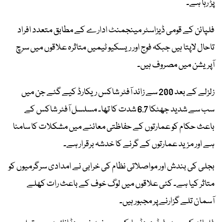
پڑ رہا ہے۔
فلپائن کے قومی ڈیزاسٹر مینجمنٹ ادارے کے مطابق متعدد افراد
تاحال لاپتا ہیں جبکہ فوج اور ریسکیو ٹیمیں متاثرہ علاقوں میں سرچ
آپریشن میں مصروف ہیں۔
زلزلے کے بعد 200 سے زائد آفٹر شاکس ریکارڈ کیے گئے جن میں
سب سے شدید جھٹکا 6.7 شدت کا تھا۔ مسلسل آفٹر شاکس کے
باعث حکام کو عمارتوں کے حفاظتی معائنے میں مشکلات کا سامنا
ہے اور مزید عمارتوں کے گرنے کا خدشہ برقرار ہے۔
بجلی کی بندش اور مواصلاتی نظام کی خرابی نے امدادی سرگرمیوں کو
متاثر کیا ہے۔ کئی علاقوں میں لوگ خوف کے باعث رات کھلے
آسمان تلے گزارنے پر مجبور ہیں۔