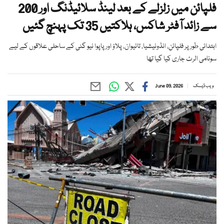
فلپائن میں زلزلے کے بعد لینڈ سلائیڈنگ اور 200
سے زائد آفٹر شاکس، ہلاکتیں 35 تک پہنچ گئیں
ابتدائی طور پر فلپائن، انڈونیشیا، تائیوان، پلاؤ اور پاپوا نیو گنی کے ساحلی علاقوں کے لیے
سونامی الرٹ جاری کیا گیا تھا
ویب ڈیسک
June 09, 2026