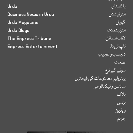
پاکستان
Urdu
انٹر نیشنل
Business News in Urdu
کھیل
Urdu Magazine
انٹرٹینمنٹ
Urdu Blogs
لائف اسٹائل
The Express Tribune
ٹاپ ٹرینڈ
Express Entertainment
دلچسپ و عجیب
صحت
سونے کے نرخ
پیٹرولیم مصنوعات کی قیمتیں
سائنس و ٹیکنالوجی
بلاگ
بزنس
ویڈیوز
جرائم