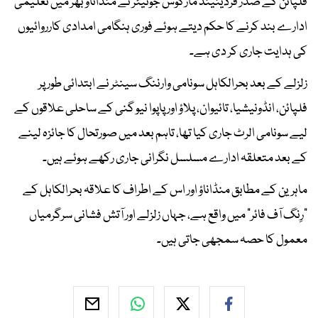
فلپائن کے صدر فرڈینینڈ مارکوس جونیئر نے منڈاناؤ بھر میں تعلیمی
ادارے بند کرنے کا حکم دیتے ہوئے فوری ہنگامی امدادی کارروائیوں
کی ہدایت جاری کر دی ہے۔
زلزلے کے بعد بحرالکاہل سونامی وارننگ سینٹر نے ابتدائی طور پر
فلپائن، انڈونیشیا، تائیوان، پلاؤ اور پاپوا نیو گنی کے ساحلی علاقوں کے
لیے سونامی الرٹ جاری کیا تھا، تاہم بعد میں صورتحال کا جائزہ لینے
کے بعد متعلقہ ادارے مسلسل نگرانی جاری رکھے ہوئے ہیں۔
ماہرین کے مطابق منڈاناؤ اور اس کے اطراف کا علاقہ بحرالکاہل کے
"رِنگ آف فائر" میں واقع ہے، جہاں زلزلے اور آتش فشانی سرگرمیاں
معمول کا حصہ سمجھی جاتی ہیں۔