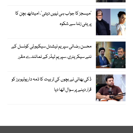
’میسجز کا جواب ہی نہیں دیتی‘، امیتابھ بچن کا
پریتی زنٹا سے شکوہ
محسن رضائی سپریم نیشنل سیکیورٹی کونسل کے
نئے سیکریٹری، سپریم لیڈر کے نمائندے مقرر
ڈکی بھائی نے بچوں کی تربیت کا ذمہ دار یوٹیوبرز کو
قرار دینے پر سوال اٹھا دیا