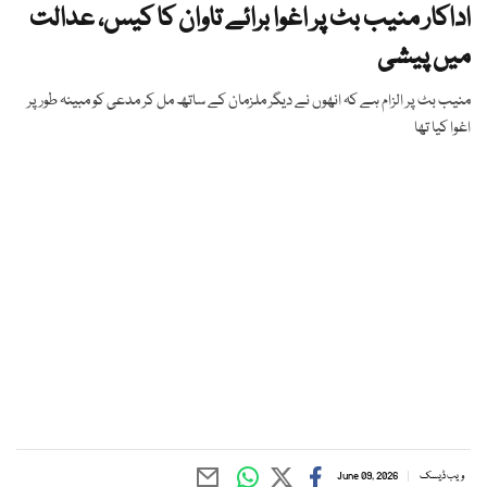
اداکار منیب بٹ پر اغوا برائے تاوان کا کیس، عدالت
میں پیشی
منیب بٹ پر الزام ہے کہ انھوں نے دیگر ملزمان کے ساتھ مل کر مدعی کو مبینہ طور پر
اغوا کیا تھا
ویب ڈیسک
June 09, 2026