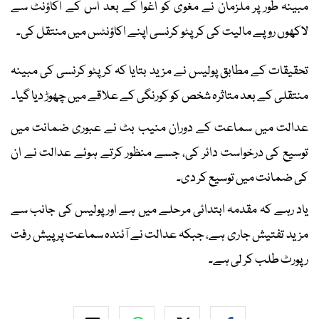
مبینہ طور پر ملزمان نے مغوی کو اغوا کے بعد اس کے اکاؤنٹ سے
لاکھوں روپے مالیت کی کرپٹو کرنسی اپنے اکاؤنٹس میں منتقل کی۔
تحقیقات کے مطابق پولیس نے مزید بتایا کہ کرپٹو کرنسی کی مبینہ
منتقلی کے بعد متاثرہ شخص کو کورنگی کے علاقے میں چھوڑ دیا گیا۔
عدالت میں سماعت کے دوران منیب بٹ نے عبوری ضمانت میں
توسیع کی درخواست دائر کی، جسے منظور کرتے ہوئے عدالت نے ان
کی ضمانت میں توسیع کر دی۔
یاد رہے کہ مقدمہ ابتدائی مرحلے میں ہے اور پولیس کی جانب سے
مزید تفتیش جاری ہے، جبکہ عدالت نے آئندہ سماعت پر پیش رفت
رپورٹ طلب کر لی ہے۔