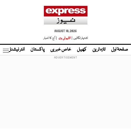
AUGUST 10, 2026
اشتہار لگائیں |
لائیو ٹی وی
| آج کا اخبار
صفحۂ اول
تازہ ترین
کھیل
خاص خبریں
پاکستان
انٹر نیشنل
ٹا