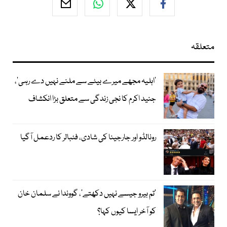
متعلقہ
’اہلیہ مجھے میرے بیٹے سے ملنے نہیں دے رہی‘،
جنید اکرم کا نجی زندگی سے متعلق بڑا انکشاف
رونالڈو اور جارجینا کی شادی، فٹبالر کا ردعمل آگیا
’تم ہیرو جیسے نہیں دکھتے‘، گووندا نے سلمان خان
کو آخر ایسا کیوں کہا؟