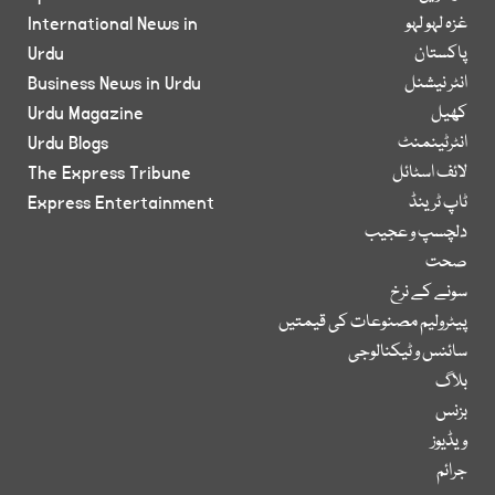
غزہ لہو لہو
International News in
پاکستان
Urdu
انٹر نیشنل
Business News in Urdu
کھیل
Urdu Magazine
انٹرٹینمنٹ
Urdu Blogs
لائف اسٹائل
The Express Tribune
ٹاپ ٹرینڈ
Express Entertainment
دلچسپ و عجیب
صحت
سونے کے نرخ
پیٹرولیم مصنوعات کی قیمتیں
سائنس و ٹیکنالوجی
بلاگ
بزنس
ویڈیوز
جرائم