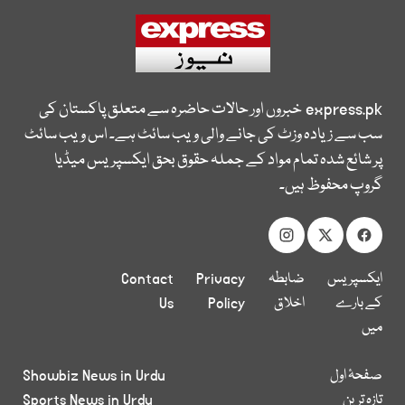
express.pk
خبروں اور حالات حاضرہ سے متعلق پاکستان کی
سب سے زیادہ وزٹ کی جانے والی ویب سائٹ ہے۔ اس ویب سائٹ
پر شائع شدہ تمام مواد کے جملہ حقوق بحق ایکسپریس میڈیا
گروپ محفوظ ہیں۔
ایکسپریس
ضابطہ
Privacy
Contact
کے بارے
اخلاق
Policy
Us
میں
صفحۂ اول
Showbiz News in Urdu
تازہ ترین
Sports News in Urdu