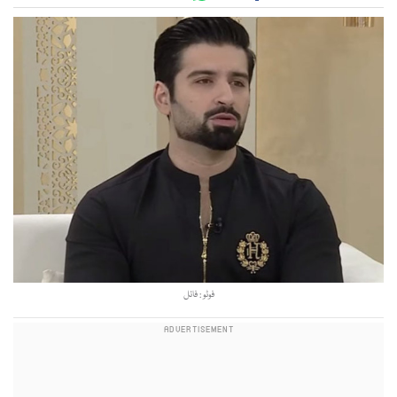
فوٹو : فائل