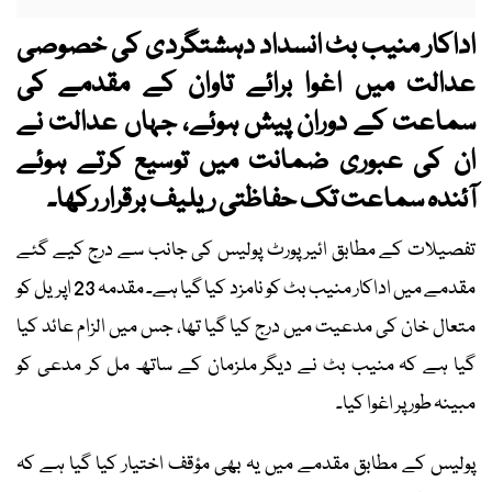
اداکار منیب بٹ انسداد دہشتگردی کی خصوصی
عدالت میں اغوا برائے تاوان کے مقدمے کی
سماعت کے دوران پیش ہوئے، جہاں عدالت نے
ان کی عبوری ضمانت میں توسیع کرتے ہوئے
آئندہ سماعت تک حفاظتی ریلیف برقرار رکھا۔
تفصیلات کے مطابق ائیرپورٹ پولیس کی جانب سے درج کیے گئے
مقدمے میں اداکار منیب بٹ کو نامزد کیا گیا ہے۔ مقدمہ 23 اپریل کو
متعال خان کی مدعیت میں درج کیا گیا تھا، جس میں الزام عائد کیا
گیا ہے کہ منیب بٹ نے دیگر ملزمان کے ساتھ مل کر مدعی کو
مبینہ طور پر اغوا کیا۔
پولیس کے مطابق مقدمے میں یہ بھی مؤقف اختیار کیا گیا ہے کہ