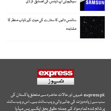
سیکیورٹی اپ ڈیٹس کی تصدیق کر دی
سائنس دانوں کا ستارے کی موت کے نایاب منظر کا
مشاہدہ
express.pk
خبروں اور حالات حاضرہ سے متعلق پاکستان کی
سب سے زیادہ وزٹ کی جانے والی ویب سائٹ ہے۔ اس ویب سائٹ
پر شائع شدہ تمام مواد کے جملہ حقوق بحق ایکسپریس میڈیا