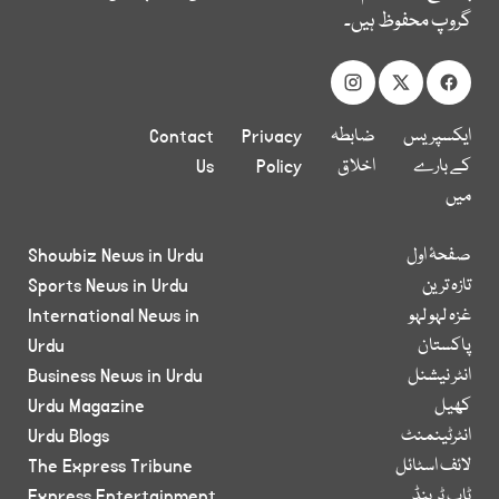
گروپ محفوظ ہیں۔
ایکسپریس
ضابطہ
Privacy
Contact
کے بارے
اخلاق
Policy
Us
میں
صفحۂ اول
Showbiz News in Urdu
تازہ ترین
Sports News in Urdu
غزہ لہو لہو
International News in
پاکستان
Urdu
انٹر نیشنل
Business News in Urdu
کھیل
Urdu Magazine
انٹرٹینمنٹ
Urdu Blogs
لائف اسٹائل
The Express Tribune
ٹاپ ٹرینڈ
Express Entertainment