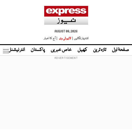
AUGUST 08, 2026
اشتہار لگائیں |
لائیو ٹی وی
| آج کا اخبار
صفحۂ اول
تازہ ترین
کھیل
خاص خبریں
پاکستان
انٹر نیشنل
ٹا