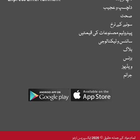
دلچسپ و عجیب
صحت
سونے کے نرخ
پیٹرولیم مصنوعات کی قیمتیں
سائنس و ٹیکنالوجی
بلاگ
بزنس
ویڈیوز
جرائم
تمام مواد کے جملہ حقوق © 2026 ایکسپریس اردو