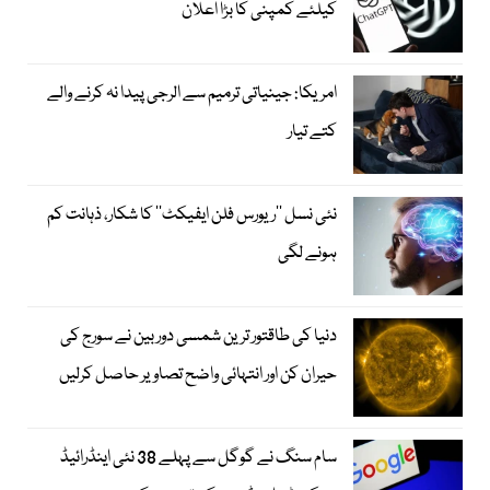
کیلئے کمپنی کا بڑا اعلان
امریکا: جینیاتی ترمیم سے الرجی پیدا نہ کرنے والے
کتے تیار
نئی نسل ’’ریورس فلن ایفیکٹ‘‘ کا شکار، ذہانت کم
ہونے لگی
دنیا کی طاقتور ترین شمسی دوربین نے سورج کی
حیران کن اور انتہائی واضح تصاویر حاصل کرلیں
سام سنگ نے گوگل سے پہلے 38 نئی اینڈرائیڈ