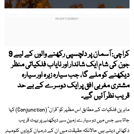
کراچی: آسمان پر دلچسپی رکھنے والوں کے لیے 9
جون کی شام ایک شاندار اور نایاب فلکیاتی منظر
دیکھنے کو ملے گا، جب سیارہ زہرہ اور سیارہ
مشتری مغربی افق پر ایک دوسرے کے بے حد
قریب نظر آئیں گے۔
ماہرین فلکیات کے مطابق اس مظہر کو "قران" (Conjunction) کہا
جاتا ہے جس میں دو سیارے زمین سے دیکھنے پر بہت قریب
دکھائی دیتے ہیں حالانکہ حقیقت میں ان کے درمیان کروڑوں کلومیٹر