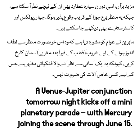
مزید برآں، اسی دوران سیارہ عطارد بھی ان کے نیچے نظر آ سکتا ہے،
جبکہ یہ منظر برج جوزا کے قریب وقوع پذیر ہوگا، جہاں پولکس اور
کاسٹر ستارے بھی دیکھے جا سکتے ہیں۔
ماہرین نے عوام کو مشورہ دیا ہے کہ وہ اس خوبصورت منظر سے لطف
اندوز ہونے کے لیے غروب آفتاب کے فوراً بعد مغربی آسمان کا رخ
کریں، کیونکہ یہ ایک آسانی سے نظر آنے والا فلکیاتی مظہر ہے جس
کے لیے کسی خاص آلات کی ضرورت نہیں۔
A Venus-Jupiter conjunction
tomorrow night kicks off a mini
planetary parade – with Mercury
joining the scene through June 15.