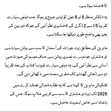
کا فاصلہ ہوتا ہے۔
یہ دلکش منظر 8 اور 9 جون کو اپنے عروج پر ہوگا، جب دونوں سیارے
تقریباً 1.5 سے 2 ڈگری کے فاصلے پر نظر آئیں گے جو کہ دوربین کے
بغیر بھی واضح طور پر دیکھا جا سکتا ہے۔
ماہرین کے مطابق زہرہ، جو رات کے آسمان کا سب سے روشن سیارہ ہے،
اور مشتری، جو دوسرے نمبر پر روشن ہے، صاف موسم کی صورت میں
آسانی سے نظر آئیں گے۔ یہ دونوں سیارے غروب آفتاب کے بعد تقریباً
دو سے ڈھائی گھنٹے تک مغربی سمت میں دکھائی دیں گے۔
فلکیاتی ماہرین کا کہنا ہے کہ یہ نظارہ شمالی نصف کرے میں
2028 تک زہرہ اور مشتری کا سب سے قریبی ملاپ ہوگا، جس کے
باعث اسے خاص اہمیت حاصل ہے۔