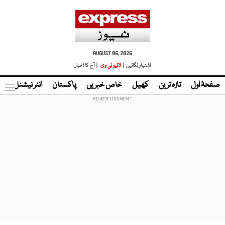
AUGUST 06, 2026
اشتہار لگائیں |
لائیو ٹی وی
| آج کا اخبار
صفحۂ اول
تازہ ترین
کھیل
خاص خبریں
پاکستان
انٹر نیشنل
ٹا