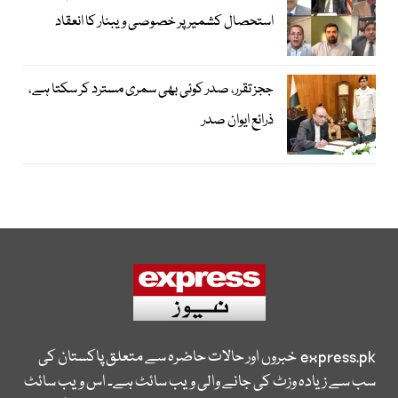
استحصال کشمیر پر خصوصی ویبنار کا انعقاد
ججز تقرر، صدر کوئی بھی سمری مسترد کر سکتا ہے،
ذرائع ایوان صدر
express.pk
خبروں اور حالات حاضرہ سے متعلق پاکستان کی
سب سے زیادہ وزٹ کی جانے والی ویب سائٹ ہے۔ اس ویب سائٹ