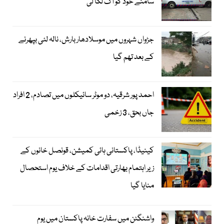
سامنے خود کو آگ لگا لی
جڑواں شہروں میں موسلادھار بارش، نالہ لئی بپھرنے
کے بعد تھم گیا
احمد پور شرقیہ، دو موٹر سائیکلوں میں تصادم، 2 افراد
جاں بحق، 3 زخمی
کینیڈا، پاکستانی ہائی کمیشن، قونصل خانوں کے
زیر اہتمام بھارتی اقدامات کے خلاف یوم استحصال
منایا گیا
واشنگٹن میں سفارت خانہ پاکستان میں یوم