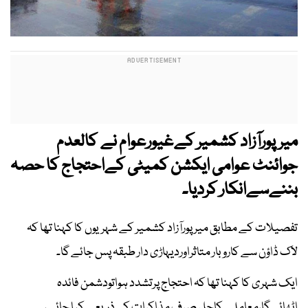
میرپورآزاد کشمیر کےغیورعوام نے کالعدم
جوائنٹ عوامی ایکشن کمیٹی کےاحتجاج کا حصہ
بننےسےانکار کردیا۔
تفصیلات کے مطابق میر پورآزاد کشمیر کے شہریوں کا کہنا تھا کہ
لاک ڈاؤن سے کاروبار متاثراوردیہاڑی دار طبقہ پس جائے گا۔
ایک شہری کا کہنا تھا کہ احتجاج پرتشدد ہواتودشمن فائدہ
اٹھائےگا،معاملے کاحل صرف مذاکرات کےذریعے کیا جائے،