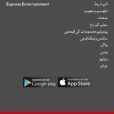
ٹاپ ٹرینڈ
Express Entertainment
دلچسپ و عجیب
صحت
سونے کے نرخ
پیٹرولیم مصنوعات کی قیمتیں
سائنس و ٹیکنالوجی
بلاگ
بزنس
ویڈیوز
جرائم