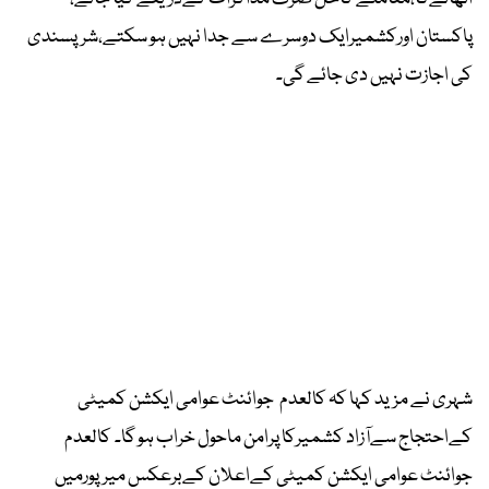
پاکستان اورکشمیرایک دوسرے سے جدا نہیں ہو سکتے،شرپسندی
کی اجازت نہیں دی جائے گی۔
شہری نے مزید کہا کہ کالعدم جوائنٹ عوامی ایکشن کمیٹی
کےاحتجاج سےآزاد کشمیرکا پرامن ماحول خراب ہو گا۔ کالعدم
جوائنٹ عوامی ایکشن کمیٹی کےاعلان کےبرعکس میرپورمیں