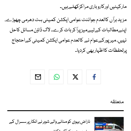
مارکیٹیں اورکاروباری مراکزکھلےہیں۔
مزید برآں کالعدم جوائنٹ عوامی ایکشن کمیٹی ہٹ دھرمی چھوڑے،
اپنےمطالبات کےلیےمیزپرآکربات کرے۔ لاک ڈاؤن مسائل کاحل
نہیں، میرپورکےعوام نے کالعدم عوامی ایکشن کمیٹی کےاحتجاج
پرتحفظات کااظہاربھی کردیا۔
متعلقہ
ناراض بیوی کو منانے والے شوہر نے انکار پر سسرال کے