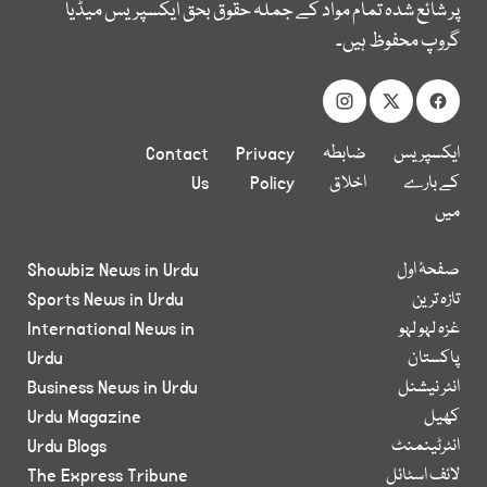
پر شائع شدہ تمام مواد کے جملہ حقوق بحق ایکسپریس میڈیا
گروپ محفوظ ہیں۔
ایکسپریس
ضابطہ
Privacy
Contact
کے بارے
اخلاق
Policy
Us
میں
صفحۂ اول
Showbiz News in Urdu
تازہ ترین
Sports News in Urdu
غزہ لہو لہو
International News in
پاکستان
Urdu
انٹر نیشنل
Business News in Urdu
کھیل
Urdu Magazine
انٹرٹینمنٹ
Urdu Blogs
لائف اسٹائل
The Express Tribune