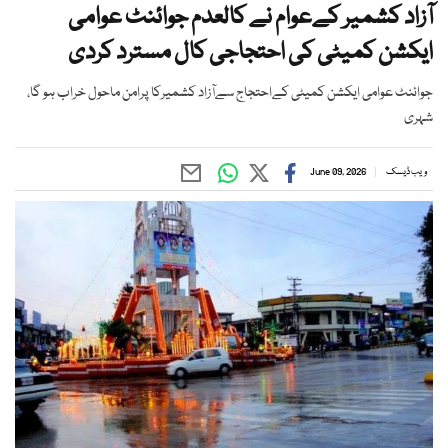
آزاد کشمیر کےعوام نے کالعدم جوائنٹ عوامی
ایکشن کمیٹی کی احتجاجی کال مسترد کردی
جوائنٹ عوامی ایکشن کمیٹی کےاحتجاج سےآزاد کشمیرکا پرامن ماحول خراب ہو گا،
شہری
ویب ڈیسک
June 09, 2026