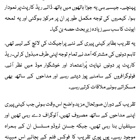
پہنچے۔ جیسے ہی یہ جوڑا ہاتھوں میں ہاتھ ڈالے ریڈ کارپٹ پر نمودار
ہوا، کیمروں کی توجہ مکمل طور پر ان پر مرکوز ہوگئی اور یہ لمحہ
ایونٹ کا سب سے زیادہ زیرِ بحث حصہ بن گیا۔
یہ تقریب بظاہر کیٹی پیری کے نئے پراجیکٹ کی لانچ کے لیے تھی،
تاہم دونوں کی مشترکہ آمد نے تمام توجہ اپنی طرف مبذول کر لی۔ ریڈ
کارپٹ پر دونوں نہایت پُراعتماد اور خوشگوار موڈ میں نظر آئے،
فوٹوگرافروں کے سامنے پوز دیتے رہے اور مداحوں کے ساتھ بھی
مسکراتے ہوئے ملاقات کرتے رہے۔
تقریب کے دوران صورتحال مزید واضح اس وقت ہوئی جب کیٹی پیری
اپنے مداحوں کے ساتھ مصروف تھیں، آٹوگراف دے رہی تھیں اور
سیلفیاں بنا رہی تھیں، جبکہ جسٹن ٹروڈو مسلسل ان کے ہمراہ
موجود رہے۔ یوں پوری تقریب کا فوکس فلم کے بجائے اس مبینہ