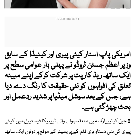
امریکی پاپ اسٹار کیٹی پیری اور کینیڈا کے سابق
وزیر اعظم جسٹن ٹروڈو نے پہلی بار عوامی سطح پر
ایک ساتھ ریڈ کارپٹ پر شرکت کرکے اپنے مبینہ
تعلق کی افواہوں کو نئی حقیقت کا رنگ دے دیا
ہے، جس کے بعد سوشل میڈیا پر شدید ردعمل اور
بحث چھڑ گئی ہے۔
8 جون کو نیویارک میں منعقد ہونے والے ٹریبیکا فیسٹیول میں کیٹی
پیری کی نئی دستاویزی فلم کے پریمیئر کے موقع پر دونوں ایک ساتھ