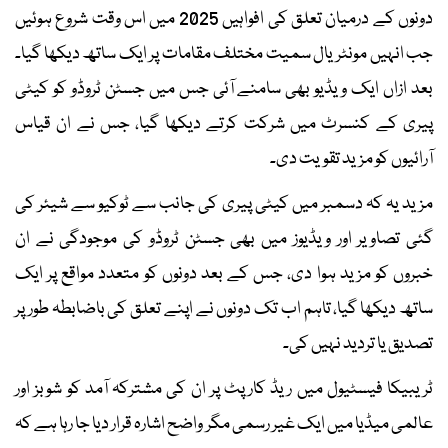
دونوں کے درمیان تعلق کی افواہیں 2025 میں اس وقت شروع ہوئیں
جب انہیں مونٹریال سمیت مختلف مقامات پر ایک ساتھ دیکھا گیا۔
بعد ازاں ایک ویڈیو بھی سامنے آئی جس میں جسٹن ٹروڈو کو کیٹی
پیری کے کنسرٹ میں شرکت کرتے دیکھا گیا، جس نے ان قیاس
آرائیوں کو مزید تقویت دی۔
مزید یہ کہ دسمبر میں کیٹی پیری کی جانب سے ٹوکیو سے شیئر کی
گئی تصاویر اور ویڈیوز میں بھی جسٹن ٹروڈو کی موجودگی نے ان
خبروں کو مزید ہوا دی، جس کے بعد دونوں کو متعدد مواقع پر ایک
ساتھ دیکھا گیا، تاہم اب تک دونوں نے اپنے تعلق کی باضابطہ طور پر
تصدیق یا تردید نہیں کی۔
ٹریبیکا فیسٹیول میں ریڈ کارپٹ پر ان کی مشترکہ آمد کو شوبز اور
عالمی میڈیا میں ایک غیر رسمی مگر واضح اشارہ قرار دیا جا رہا ہے کہ