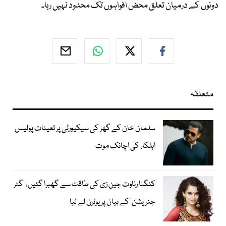
دونوں کے درمیان تعلق محض افواہوں تک محدود نہیں رہا۔
متعلقہ
سلمان خان کے گھر کی سیکیورٹی پر تعینات پولیس
اہلکار کی اچانک موت
کنگنا رناوت جین زی کی طاقت سے گھبرا گئیں، ’گٹر
جنریشن‘ کے بیان پر یوٹرن لے لیا