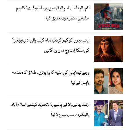
ٹام ہالینڈ نے ’اسپائیڈر مین: برانڈ نیو ڈے‘ کا اہم
جذباتی منظر خود تخلیق کیا
اپنے بچوں کو کھو کر دنیا تباہ کرنے والی ’دی ایونجرز‘
کی اسکارلٹ وچ ماں بن گئیں
وجے تھلاپتی کی اہلیہ کا بڑا یوٹرن، طلاق کا مقدمہ
واپس لے لیا
ارشد چائے والا نے پاسپورٹ تجدید کیلئے اسلام آباد
ہائیکورٹ سے رجوع کرلیا