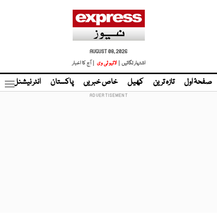
AUGUST 08, 2026
اشتہار لگائیں |
لائیو ٹی وی
| آج کا اخبار
صفحۂ اول
تازہ ترین
کھیل
خاص خبریں
پاکستان
انٹر نیشنل
ٹا