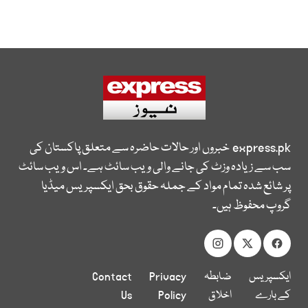
express.pk
خبروں اور حالات حاضرہ سے متعلق پاکستان کی
سب سے زیادہ وزٹ کی جانے والی ویب سائٹ ہے۔ اس ویب سائٹ
پر شائع شدہ تمام مواد کے جملہ حقوق بحق ایکسپریس میڈیا
گروپ محفوظ ہیں۔
ایکسپریس
ضابطہ
Privacy
Contact
کے بارے
اخلاق
Policy
Us