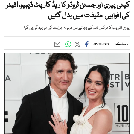
کیٹی پیری اور جسٹن ٹروڈو کا ریڈ کارپٹ ڈیبیو، افیئر
کی افواہیں حقیقت میں بدل گئیں
پوری تقریب کا فوکس فلم کے بجائے اس مبینہ جوڑے کی موجودگی بن گیا
ویب ڈیسک
June 09, 2026