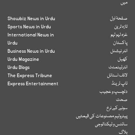
میں
صفحۂ اول
Showbiz News in Urdu
تازہ ترین
Sports News in Urdu
غزہ لہو لہو
International News in
پاکستان
Urdu
انٹر نیشنل
Business News in Urdu
کھیل
Urdu Magazine
انٹرٹینمنٹ
Urdu Blogs
لائف اسٹائل
The Express Tribune
ٹاپ ٹرینڈ
Express Entertainment
دلچسپ و عجیب
صحت
سونے کے نرخ
پیٹرولیم مصنوعات کی قیمتیں
سائنس و ٹیکنالوجی
بلاگ