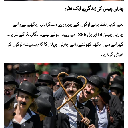
چارلی چپلن کی زندگی پر ایک نظر:
بغیر کوئی لفظ بولے لوگوں کے چہروں پر مسکراہٹیں بکھیرنے والے
چارلی چپلن 16 اپریل 1889 میں پیدا ہوئے تھے۔ انگلینڈ کے غریب
گھرانے میں آنکھ کھولنے والے چارلی چپلن کا کام ہمیشہ لوگوں کو
خوش کرنا رہا۔