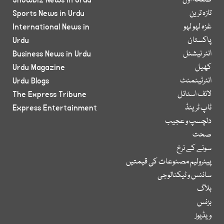
صفحۂ اول
Showbiz News in Urdu
تازہ ترین
Sports News in Urdu
غزہ لہو لہو
International News in
پاکستان
Urdu
انٹر نیشنل
Business News in Urdu
کھیل
Urdu Magazine
انٹرٹینمنٹ
Urdu Blogs
لائف اسٹائل
The Express Tribune
ٹاپ ٹرینڈ
Express Entertainment
دلچسپ و عجیب
صحت
سونے کے نرخ
پیٹرولیم مصنوعات کی قیمتیں
سائنس و ٹیکنالوجی
بلاگ
بزنس
ویڈیوز