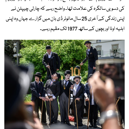
کی دسویں سالگرہ کی علامت تھا۔ واضح رہے کہ چارلی چیپلن نے
اپنی زندگی کے آخری 25 سال مانوئر ڈی بان میں گزارے جہاں وہ اپنی
اہلیہ اونا اور بچوں کے ساتھ 1977 تک مقیم رہے۔