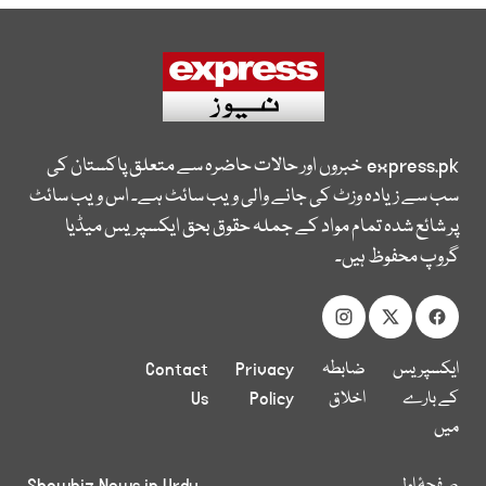
express.pk
خبروں اور حالات حاضرہ سے متعلق پاکستان کی
سب سے زیادہ وزٹ کی جانے والی ویب سائٹ ہے۔ اس ویب سائٹ
پر شائع شدہ تمام مواد کے جملہ حقوق بحق ایکسپریس میڈیا
گروپ محفوظ ہیں۔
ایکسپریس
ضابطہ
Privacy
Contact
کے بارے
اخلاق
Policy
Us
میں