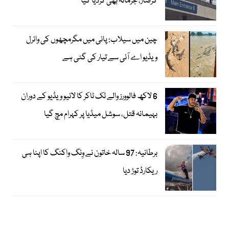
گرفتار، جرمانہ بھی کردیا گیا
چین میں سیلاب: پانی میں مگرمچھوں کی وائرل
ویڈیو اے آئی سے تیار کی گئی ہے
6 لاکھ فالوورز والے ٹک ٹاکر کا لائیو ویڈیو کے دوران
بہیمانہ قتل، سوشل میڈیا پر کہرام مچ گیا
برطانیہ: 97 سالہ خاتون نے وِنگ واکنگ کا اپنا ہی
ریکارڈ توڑ دیا