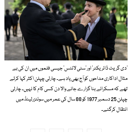
'دی گریٹ ڈائریکٹر' اور 'سٹی لائٹس' جیسی فلموں میں ان کی بے
مثال اداکاری مداحوں کو آج بھی یاد ہے۔ چارلی چپلن اکثر کہا کرتے
تھے کہ مسکرائے بنا گزارے جانے والا دن کسی کام کا نہیں۔ چارلی
چپلن 25 دسمبر 1977 کو 88 سال کی عمر میں سوئٹزرلینڈ میں
انتقال کرگئے۔