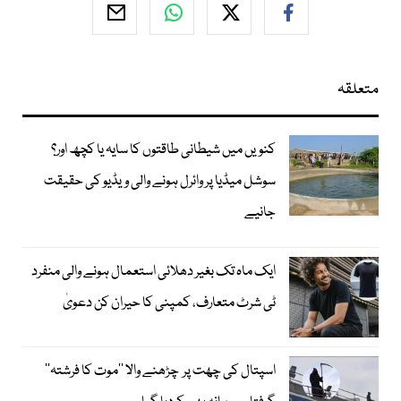
متعلقہ
کنویں میں شیطانی طاقتوں کا سایہ یا کچھ اور؟
سوشل میڈیا پر وائرل ہونے والی ویڈیو کی حقیقت
جانیے
ایک ماہ تک بغیر دھلائی استعمال ہونے والی منفرد
ٹی شرٹ متعارف، کمپنی کا حیران کن دعویٰ
اسپتال کی چھت پر چڑھنے والا ’’موت کا فرشتہ‘‘