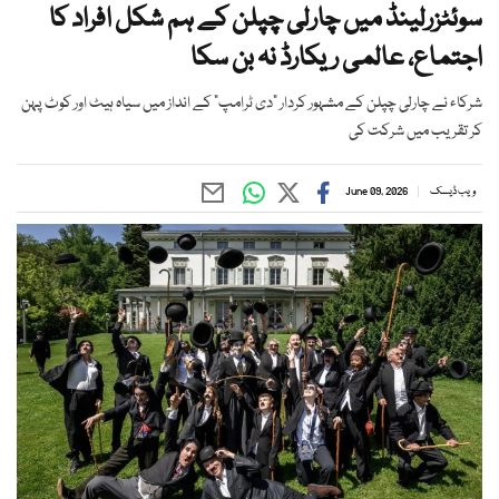
سوئٹزرلینڈ میں چارلی چپلن کے ہم شکل افراد کا
اجتماع، عالمی ریکارڈ نہ بن سکا
شرکاء نے چارلی چپلن کے مشہور کردار "دی ٹرامپ" کے انداز میں سیاہ ہیٹ اور کوٹ پہن
کر تقریب میں شرکت کی
ویب ڈیسک
June 09, 2026