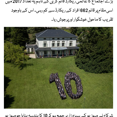
بڑے اجتماع کا عالمی ریکارڈ قائم کریں گے تاہم یہ تعداد 2017 میں
اسی مقام پر قائم 662 افراد کے ریکارڈ سے کم رہی۔ اس کے باوجود
تقریب کا ماحول خوشگوار اور پرجوش رہا۔
شرکاء نے میوزیم کے سبزہ زار پر جمع ہو کر 10 کا ہندسہ بنایا جو میوزیم