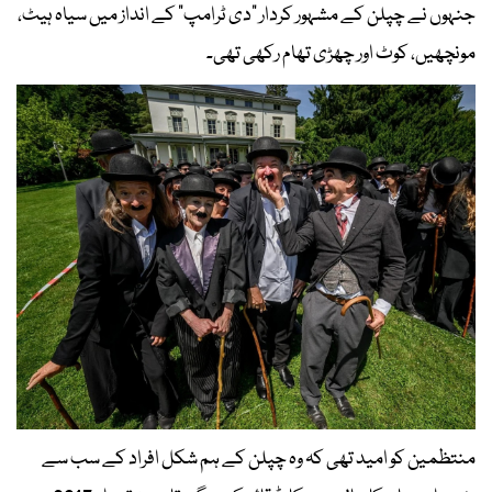
جنہوں نے چپلن کے مشہور کردار "دی ٹرامپ" کے انداز میں سیاہ ہیٹ،
مونچھیں، کوٹ اور چھڑی تھام رکھی تھی۔
منتظمین کو امید تھی کہ وہ چپلن کے ہم شکل افراد کے سب سے