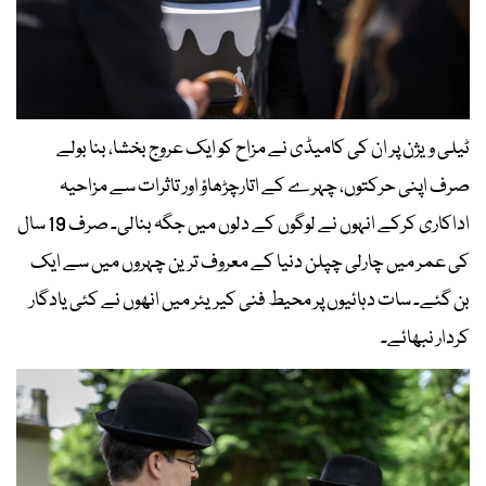
ٹیلی ویژن پر ان کی کامیڈی نے مزاح کو ایک عروج بخشا، بنا بولے
صرف اپنی حرکتوں، چہرے کے اتارچڑھاؤ اور تاثرات سے مزاحیہ
اداکاری کرکے انہوں نے لوگوں کے دلوں میں جگہ بنالی۔ صرف 19 سال
کی عمر میں چارلی چپلن دنیا کے معروف ترین چہروں میں سے ایک
بن گئے۔ سات دہائیوں پر محیط فنی کیریئر میں انھوں نے کئی یادگار
کردار نبھائے۔