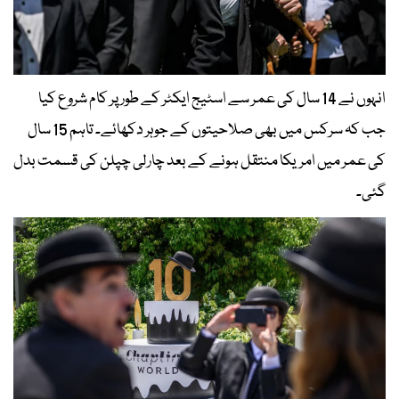
انہوں نے 14 سال کی عمر سے اسٹیج ایکٹر کے طور پر کام شروع کیا
جب کہ سرکس میں بھی صلاحیتوں کے جوہر دکھائے۔ تاہم 15 سال
کی عمر میں امریکا منتقل ہونے کے بعد چارلی چپلن کی قسمت بدل
گئی۔