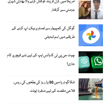
امریکا میں گرل فرینڈ کو قتل کرنے والا بھارتی شہری
جرمنی سے گرفتار
گوگل کی کمپیوٹر سے تصاویر بیک اپ کرنے کے
طریقے میں اہم تبدیلی
چیٹ جی پی ٹی کا واٹس ایپ کے لیے نئے فیچر پر کام
جاری!
شکاگو دریا میں 90 ہزار ربڑ کی بطخوں کی ریس،
فلاحی مقصد کے لیے منفرد ایونٹ