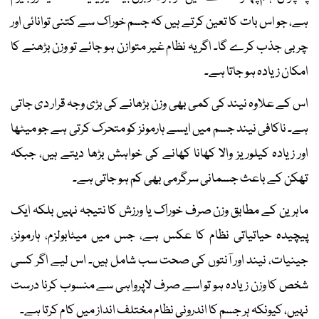
ہے، جو اس بات کا تعین کرتے ہیں کہ جسم خوراک سے کتنی توانائی اور
چربی جذب کرے گا۔ اگر یہ نظام غیر متوازن ہو جائے تو وزن بڑھنے کا
امکان زیادہ ہو جاتا ہے۔
اس کے علاوہ نیند کی کمی بھی وزن بڑھانے کی بڑی وجہ قرار دی جاتی
ہے۔ ناکافی نیند جسم میں ایسے ہارمونز کو متحرک کرتی ہے جو میٹھا
اور زیادہ کیلوریز والا کھانا کھانے کی خواہش بڑھا دیتے ہیں، جبکہ
تھکن کے باعث جسمانی سرگرمی بھی کم ہو جاتی ہے۔
ماہرین کے مطابق وزن صرف خوراک یا ورزش کا نتیجہ نہیں بلکہ ایک
پیچیدہ حیاتیاتی نظام کا عکس ہے، جس میں میٹابولزم، ہارمونز،
جینیات، نیند اور آنتوں کی صحت سب شامل ہیں۔ اس لیے اگر کسی
شخص کا وزن زیادہ ہو تو اسے صرف لاپرواہی سے منسوب کرنا درست
نہیں، کیونکہ ہر جسم کا اندرونی نظام مختلف انداز میں کام کرتا ہے۔