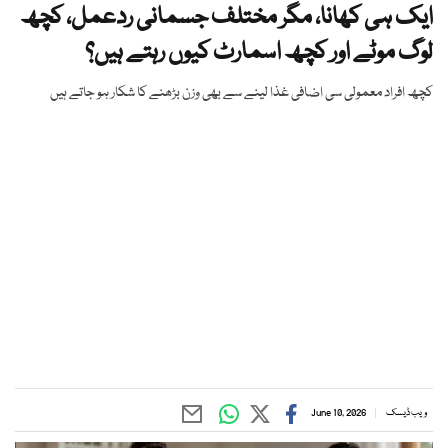
ایک ہی کھانا، مگر مختلف جسمانی ردعمل، کچھ
لوگ موٹے اور کچھ اسمارٹ کیوں رہتے ہیں؟
کچھ افراد معمولی سی اضافی غذا لینے سے بھی وزن بڑھنے کا شکار ہو جاتے ہیں
ویب ڈیسک
June 10, 2026