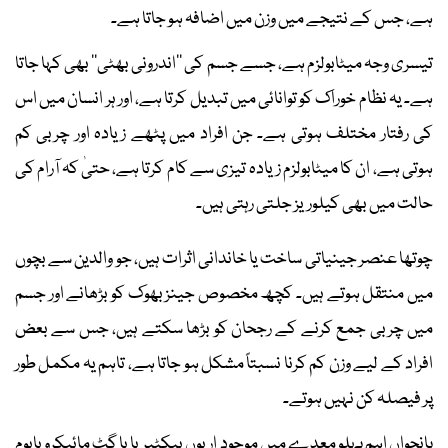
ہے، جس کے نتیجے میں وزن میں اضافہ ہو جاتا ہے۔
تیسری وجہ میٹابولزم ہے، جسے جسم کی ’’اندرونی بھٹی‘‘ بھی کہا جاتا
ہے۔ یہ نظام خوراک کو توانائی میں تبدیل کرتا ہے، اور ہر انسان میں اس
کی رفتار مختلف ہوتی ہے۔ جن افراد میں پٹھے زیادہ اور چربی کم
ہوتی ہے، ان کا میٹابولزم زیادہ تیزی سے کام کرتا ہے، حتیٰ کہ آرام کی
حالت میں بھی کیلوریز جلتی رہتی ہیں۔
چوتھا عنصر جینیاتی ساخت یا خاندانی اثرات ہیں، جو والدین سے بچوں
میں منتقل ہوتے ہیں۔ کچھ مخصوص جینز بھوک کو بڑھانے اور جسم
میں چربی جمع کرنے کے رجحان کو بڑھا سکتے ہیں، جس سے بعض
افراد کے لیے وزن کم کرنا نسبتاً مشکل ہو جاتا ہے، تاہم یہ مکمل طور
پر فیصلہ کن نہیں ہوتے۔
پانچواں اہم پہلو معدے میں موجود اربوں بیکٹیریا یا گٹ مائیکرو بایوم