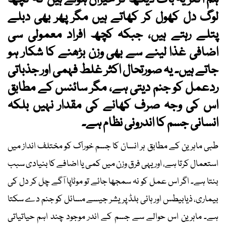
ہم اکثر یہ بات دیکھ کر حیران ہوتے ہیں کہ کچھ
لوگ دل کھول کر کھاتے ہیں مگر پھر بھی دبلے
پتلے رہتے ہیں، جبکہ کچھ افراد معمولی سی
اضافی غذا لینے سے بھی وزن بڑھنے کا شکار ہو
جاتے ہیں۔ یہ صورتحال اکثر غلط فہمی اور جذباتی
ردعمل کو جنم دیتی ہے، مگر سائنس کے مطابق
اس کی وجہ صرف کھانے کی مقدار نہیں بلکہ
انسانی جسم کا اندرونی نظام ہے۔
طبی ماہرین کے مطابق ہر انسان کا جسم خوراک کو مختلف انداز میں
استعمال کرتا ہے، اور یہی فرق وزن میں کمی یا اضافے کا بنیادی سبب
بنتا ہے۔ اگر اس عمل کو نہ سمجھا جائے تو موٹاپا آگے چل کر دل کی
بیماری، ذیابیطس اور ہائی بلڈ پریشر جیسے مسائل کو جنم دے سکتا
ہے۔ ماہرین اس حوالے سے جسم کے اندر موجود چند اہم حیاتیاتی