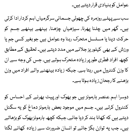
عوامل کو بنیادی قرار دیتے ہیں۔
سب سے پہلے روزمرہ کی چھوٹی جسمانی سرگرمیاں اہم کردار ادا کرتی
ہیں۔ گھر میں چلنا پھرنا، سیڑھیاں چڑھنا، بیٹھے بیٹھے جسم کو
حرکت دینا یا مسلسل متحرک رہنا وہ عوامل ہیں جو بغیر کسی جم یا
ورزش کے بھی کیلوریز جلانے میں مدد دیتے ہیں۔ تحقیق کے مطابق
کچھ افراد فطری طور پر زیادہ متحرک ہوتے ہیں، جس کی وجہ سے ان
کا وزن کنٹرول میں رہتا ہے، جبکہ زیادہ بیٹھنے والے افراد میں وزن
بڑھنے کا رجحان زیادہ ہوتا ہے۔
دوسرا اہم عنصر ہارمونز ہیں جو بھوک اور پیٹ بھرنے کے احساس کو
کنٹرول کرتے ہیں۔ جسم میں موجود بعض ہارمونز دماغ کو یہ سگنل
دیتے ہیں کہ کھانا بند کر دیا جائے، جبکہ کچھ ہارمونز بھوک کو بڑھاتے
ہیں۔ جب یہ توازن بگڑ جائے تو انسان ضرورت سے زیادہ کھانے لگتا