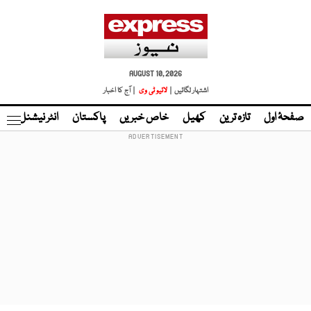
AUGUST 10, 2026
اشتہار لگائیں |
لائیو ٹی وی
| آج کا اخبار
صفحۂ اول
تازہ ترین
کھیل
خاص خبریں
پاکستان
انٹر نیشنل
ٹا