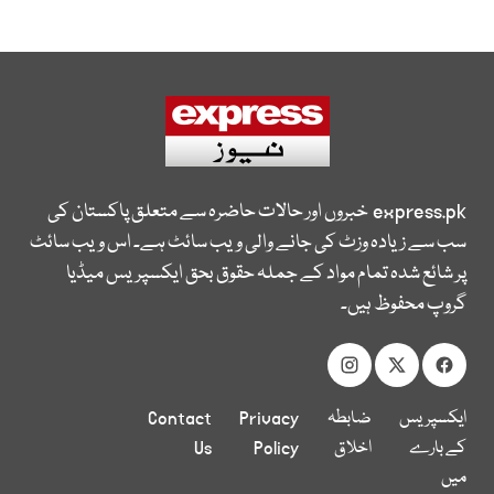
express.pk
خبروں اور حالات حاضرہ سے متعلق پاکستان کی
سب سے زیادہ وزٹ کی جانے والی ویب سائٹ ہے۔ اس ویب سائٹ
پر شائع شدہ تمام مواد کے جملہ حقوق بحق ایکسپریس میڈیا
گروپ محفوظ ہیں۔
ایکسپریس
ضابطہ
Privacy
Contact
کے بارے
اخلاق
Policy
Us
میں