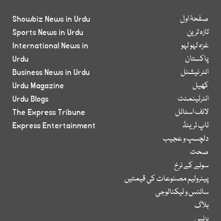
صفحۂ اول
Showbiz News in Urdu
تازہ ترین
Sports News in Urdu
غزہ لہو لہو
International News in
پاکستان
Urdu
انٹر نیشنل
Business News in Urdu
کھیل
Urdu Magazine
انٹرٹینمنٹ
Urdu Blogs
لائف اسٹائل
The Express Tribune
ٹاپ ٹرینڈ
Express Entertainment
دلچسپ و عجیب
صحت
سونے کے نرخ
پیٹرولیم مصنوعات کی قیمتیں
سائنس و ٹیکنالوجی
بلاگ
بزنس