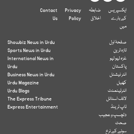
ایکسپریس
ضابطہ
Privacy
Contact
کے بارے
اخلاق
Policy
Us
میں
صفحۂ اول
Showbiz News in Urdu
تازہ ترین
Sports News in Urdu
غزہ لہو لہو
International News in
پاکستان
Urdu
انٹر نیشنل
Business News in Urdu
کھیل
Urdu Magazine
انٹرٹینمنٹ
Urdu Blogs
لائف اسٹائل
The Express Tribune
ٹاپ ٹرینڈ
Express Entertainment
دلچسپ و عجیب
صحت
سونے کے نرخ