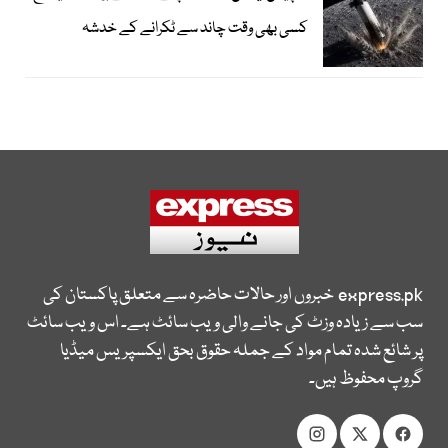
کسی بھی وقت چاند سے ٹکرانے کے خدشہ
express.pk
خبروں اور حالات حاضرہ سے متعلق پاکستان کی
سب سے زیادہ وزٹ کی جانے والی ویب سائٹ ہے۔ اس ویب سائٹ
پر شائع شدہ تمام مواد کے جملہ حقوق بحق ایکسپریس میڈیا
گروپ محفوظ ہیں۔