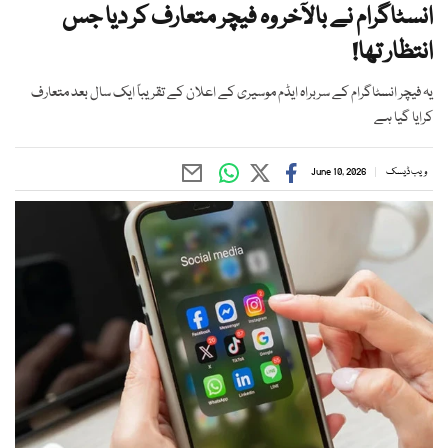
انسٹاگرام نے بالآخر وہ فیچر متعارف کر دیا جس
انتظار تھا!
یہ فیچر انسٹاگرام کے سربراہ ایڈم موسیری کے اعلان کے تقریباً ایک سال بعد متعارف
کرایا گیا ہے
ویب ڈیسک
June 10, 2026