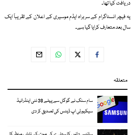
دریافت کیا تھا۔
یہ فیچر انسٹاگرام کے سربراہ ایڈم موسیری کے اعلان کے تقریباً ایک
سال بعد متعارف کرایا گیا ہے۔
متعلقہ
سام سنگ نے گوگل سے پہلے 38 نئی اینڈرائیڈ
سیکیورٹی اپ ڈیٹس کی تصدیق کر دی
سائنس دانوں کا ستارے کی موت کے نایاب منظر کا