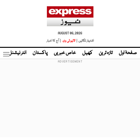
AUGUST 06, 2026
اشتہار لگائیں |
لائیو ٹی وی
| آج کا اخبار
صفحۂ اول
تازہ ترین
کھیل
خاص خبریں
پاکستان
انٹر نیشنل
ٹا