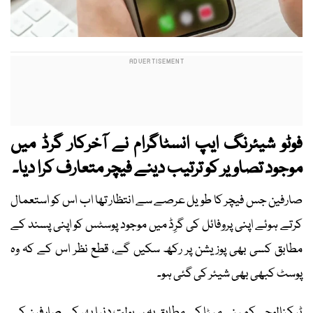
فوٹو شیئرنگ ایپ انسٹاگرام
نے آخرکار گرڈ میں
موجود تصاویر کو ترتیب دینے فیچر متعارف کرا دیا۔
صارفین جس فیچر کا طویل عرصے سے انتظار تھا اب اس کو استعمال
کرتے ہوئے اپنی پروفائل کی گرِڈ میں موجود پوسٹس کو اپنی پسند کے
مطابق کسی بھی پوزیشن پر رکھ سکیں گے، قطع نظر اس کے کہ وہ
پوسٹ کبھی بھی شیئر کی گئی ہو۔
ٹیکنالوجی کمپنی میٹا کے مطابق یہ سہولت دنیا بھر کے صارفین کے