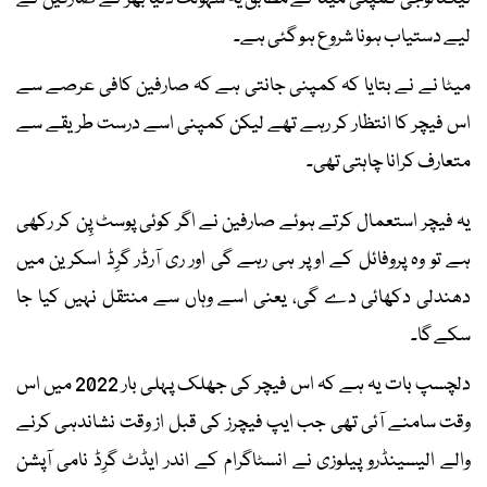
لیے دستیاب ہونا شروع ہو گئی ہے۔
میٹا نے نے بتایا کہ کمپنی جانتی ہے کہ صارفین کافی عرصے سے
اس فیچر کا انتظار کر رہے تھے لیکن کمپنی اسے درست طریقے سے
متعارف کرانا چاہتی تھی۔
یہ فیچر استعمال کرتے ہوئے صارفین نے اگر کوئی پوسٹ پِن کر رکھی
ہے تو وہ پروفائل کے اوپر ہی رہے گی اور ری آرڈر گرِڈ اسکرین میں
دھندلی دکھائی دے گی، یعنی اسے وہاں سے منتقل نہیں کیا جا
سکے گا۔
دلچسپ بات یہ ہے کہ اس فیچر کی جھلک پہلی بار 2022 میں اس
وقت سامنے آئی تھی جب ایپ فیچرز کی قبل از وقت نشاندہی کرنے
والے الیسینڈرو پیلوزی نے انسٹاگرام کے اندر ایڈٹ گرِڈ نامی آپشن