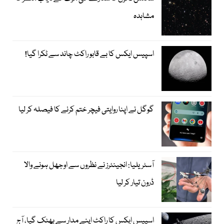
مشاہدہ
اسپیس ایکس کا بے قابو راکٹ چاند سے ٹکرا گیا!
گوگل نے اپنا روایتی فیچر ختم کرنے کا فیصلہ کر لیا
آسٹریلیا: انجینئرز نے نظروں سے اوجھل ہونے والا
ڈرون تیار کر لیا
اسپیس ایکس کا راکٹ اپنے مدار سے بھٹک گیا، آج