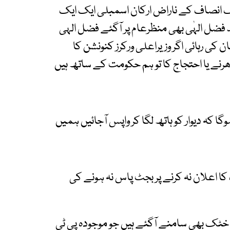
ک انصاف کے ناراض ارکان اسمبلی ایک ایک
فضل الہٰی بھی منظرعام پر آگئے فضل الہی
 کی رہائی اگر وزیراعلی ورکرز کنونشن کا
ھرنے یا احتجاج کا تو ہم حکومت کے ساتھ ہیں
گا کہ دیوار کو ہاتھ لگا کر واپس آجائیں ہمیں
ا اعلان نہ کرنے پر بجٹ پاس نہ ہونے کی
 خٹک بھی سامنے آگئے ہیں جو موجودہ پی ٹی