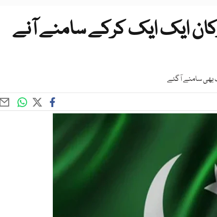
کان ایک ایک کرکے سامنے آنے
ک بھی سامنے آگئے