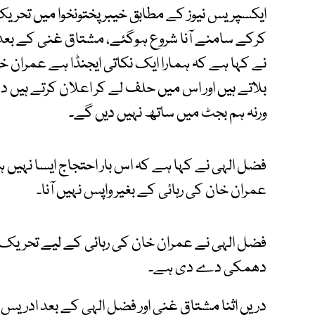
ایکسپریس نیوز کے مطابق خیبرپختونخوا میں تحری
کرکے سامنے آنا شروع ہوگئے، مشتاق غنی کے بعد 
نے کہا ہے کہ ہمارا ایک نکاتی ایجنڈا ہے عمران خان
بلاتے ہیں اور اس میں حلف لے کر اعلان کرتے ہیں د
ورنہ ہم بجٹ میں ساتھ نہیں دیں گے۔
فضل الہی نے کہا ہے کہ اس بار احتجاج ایسا نہیں ہو
عمران خان کی رہائی کے بغیر واپس نہیں آنا۔
فضل الہی نے عمران خان کی رہائی کے لیے تحریک ک
دھمکی دے دی ہے۔
دریں اثنا مشتاق غنی اور فضل الہی کے بعد ادریس