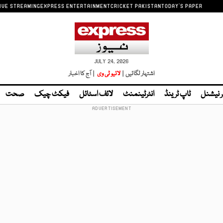
IVE STREAMING
EXPRESS ENTERTAINMENT
CRICKET PAKISTAN
TODAY'S PAPER
JULY 24, 2026
اشتہار لگائیں |
لائیو ٹی وی
| آج کا اخبار
ر نیشنل
ٹاپ ٹرینڈ
انٹرٹینمنٹ
لائف اسٹائل
فیکٹ چیک
صحت