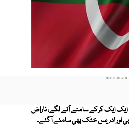
ن ایک ایک کرکے سامنے آنے لگے، ناراض
ہی اور ادریس خٹک بھی سامنے آگئے۔