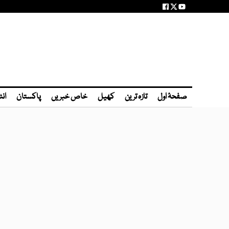
صفحۂ اول
تازہ ترین
کھیل
خاص خبریں
پاکستان
انٹ