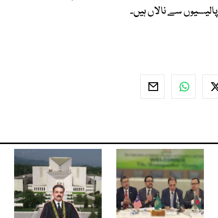
الیسیوں سے نالاں ہیں۔