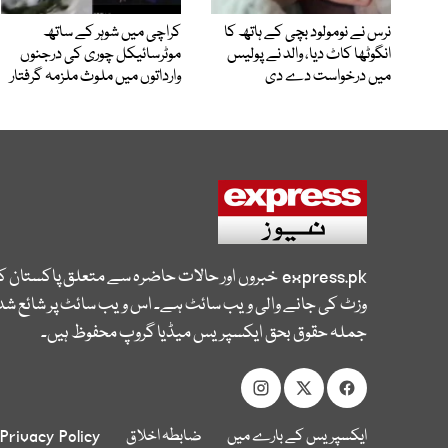
نرس نے نومولود بچی کے ہاتھ کا
کراچی میں شوہر کے ساتھ
انگوٹھا کاٹ دیا، والد نے پولیس
موٹرسائیکل چوری کی درجنوں
میں درخواست دے دی
وارداتوں میں ملوث ملزمہ گرفتار
express.pk
خبروں اور حالات حاضرہ سے متعلق پاکستان 
وزٹ کی جانے والی ویب سائٹ ہے۔ اس ویب سائٹ پر شائع شدہ
جملہ حقوق بحق ایکسپریس میڈیا گروپ محفوظ ہیں۔
ایکسپریس کے بارے میں
ضابطہ اخلاق
Privacy Policy