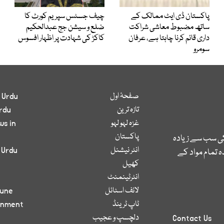
پاکستان ڈی ایٹ ممالک کے
چیف جسٹس سپریم کورٹ کا
ساتھ مضبوط معاشی شراکت
ضلع و سیشن جج عبدالحکیم
داری قائم کرنا چاہتا ہے، عرفان
کاکڑ کی شہادت پر اظہار افسوس
سومرو
صفحۂ اول
 Urdu
تازہ ترین
rdu
غزہ لہو لہو
ws in
پاکستان
کی سب سے زیادہ
انٹر نیشنل
 Urdu
 تمام مواد کے
کھیل
انٹرٹینمنٹ
لائف اسٹائل
bune
ٹاپ ٹرینڈ
inment
دلچسپ و عجیب
Contact Us