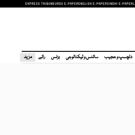
EXPRESS TRIBUNE
URDU E-PAPER
ENGLISH E-PAPER
SINDHI E-PAPER
L
دلچسپ و عجیب
سائنس و ٹیکنالوجی
بزنس
رائے
مزید