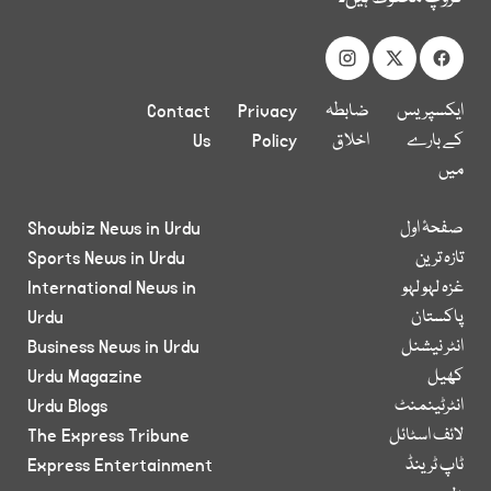
ایکسپریس
ضابطہ
Privacy
Contact
کے بارے
اخلاق
Policy
Us
میں
صفحۂ اول
Showbiz News in Urdu
تازہ ترین
Sports News in Urdu
غزہ لہو لہو
International News in
پاکستان
Urdu
انٹر نیشنل
Business News in Urdu
کھیل
Urdu Magazine
انٹرٹینمنٹ
Urdu Blogs
لائف اسٹائل
The Express Tribune
ٹاپ ٹرینڈ
Express Entertainment