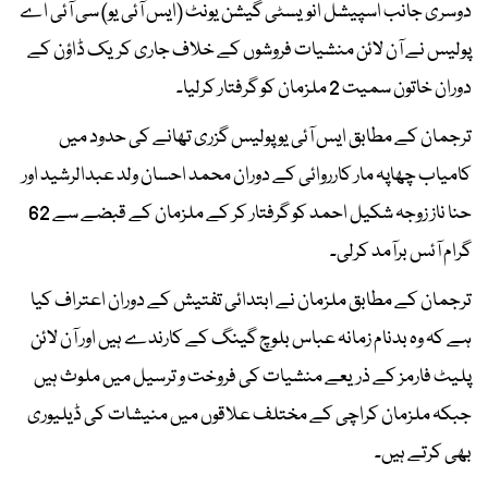
دوسری جانب اسپیشل انویسٹی گیشن یونٹ (ایس آئی یو) سی آئی اے
پولیس نے آن لائن منشیات فروشوں کے خلاف جاری کریک ڈاؤن کے
دوران خاتون سمیت 2 ملزمان کو گرفتار کرلیا۔
ترجمان کے مطابق ایس آئی یو پولیس گزری تھانے کی حدود میں
کامیاب چھاپہ مار کارروائی کے دوران محمد احسان ولد عبدالرشید اور
حنا ناز زوجہ شکیل احمد کو گرفتار کر کے ملزمان کے قبضے سے 62
گرام آئس برآمد کرلی۔
ترجمان کے مطابق ملزمان نے ابتدائی تفتیش کے دوران اعتراف کیا
ہے کہ وہ بدنام زمانہ عباس بلوچ گینگ کے کارندے ہیں اور آن لائن
پلیٹ فارمز کے ذریعے منشیات کی فروخت و ترسیل میں ملوث ہیں
جبکہ ملزمان کراچی کے مختلف علاقوں میں منیشات کی ڈیلیوری
بھی کرتے ہیں۔