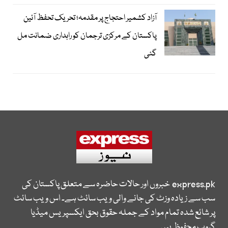
آزاد کشمیر احتجاج پر مقدمہ؛ تحریک تحفظ آئین
پاکستان کے مرکزی ترجمان کو راہداری ضمانت مل
گئی
express.pk
خبروں اور حالات حاضرہ سے متعلق پاکستان کی
سب سے زیادہ وزٹ کی جانے والی ویب سائٹ ہے۔ اس ویب سائٹ
پر شائع شدہ تمام مواد کے جملہ حقوق بحق ایکسپریس میڈیا
گروپ محفوظ ہیں۔