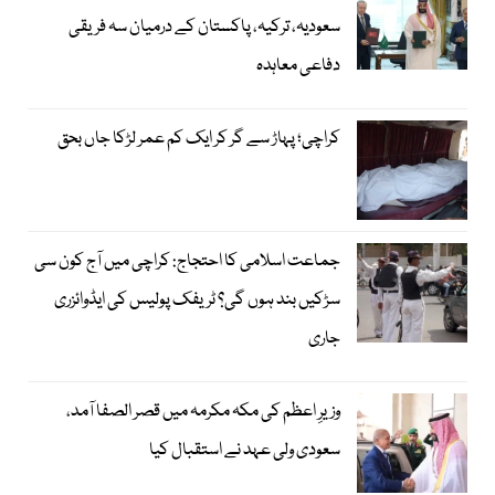
سعودیہ، ترکیہ، پاکستان کے درمیان سہ فریقی
دفاعی معاہدہ
کراچی؛ پہاڑ سے گر کر ایک کم عمر لڑکا جاں بحق
جماعت اسلامی کا احتجاج: کراچی میں آج کون سی
سڑکیں بند ہوں گی؟ ٹریفک پولیس کی ایڈوائزری
جاری
وزیرِ اعظم کی مکہ مکرمہ میں قصر الصفا آمد،
سعودی ولی عہد نے استقبال کیا