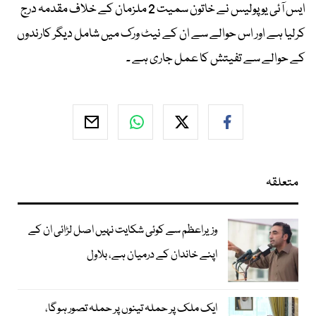
ایس آئی یو پولیس نے خاتون سمیت 2 ملزمان کے خلاف مقدمہ درج
کرلیا ہے اور اس حوالے سے ان کے نیٹ ورک میں شامل دیگر کارندوں
کے حوالے سے تفیتش کا عمل جاری ہے ۔
متعلقہ
وزیراعظم سے کوئی شکایت نہیں اصل لڑائی ان کے
اپنے خاندان کے درمیان ہے، بلاول
ایک ملک پر حملہ تینوں پر حملہ تصور ہوگا،