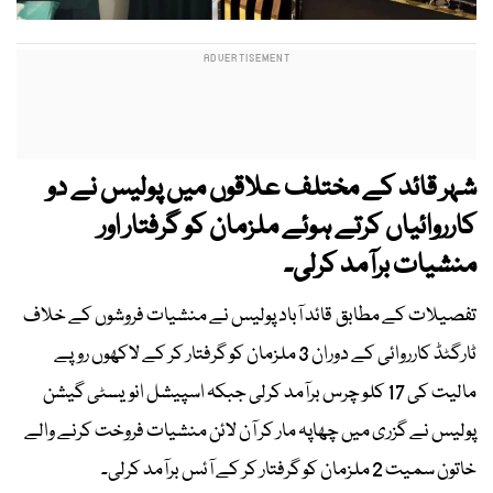
شہر قائد کے مختلف علاقوں میں پولیس نے دو
کارروائیاں کرتے ہوئے ملزمان کو گرفتار اور
منشیات برآمد کرلی۔
تفصیلات کے مطابق قائد آباد پولیس نے منشیات فروشوں کے خلاف
ٹارگٹڈ کارروائی کے دوران 3 ملزمان کو گرفتار کر کے لاکھوں روپے
مالیت کی 17 کلو چرس برآمد کرلی جبکہ اسپیشل انویسٹی گیشن
پولیس نے گزری میں چھاپہ مار کر آن لائن منشیات فروخت کرنے والے
خاتون سمیت 2 ملزمان کو گرفتار کر کے آئس برآمد کرلی۔