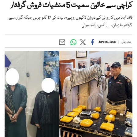
کراچی سے خاتون سمیت 5 منشیات فروش گرفتار
قائد آباد میں کارروائی کے دوران لاکھوں روپے مالیت کی 17 کلو چرس جبکہ گزری سے
گرفتار ملزمان سے آئس برآمد ہوئی
منور خان
June 09, 2026