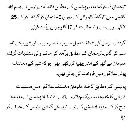
ترجمان ڈسٹرکٹ ملیر پولیس کے مطابق قائد آباد پولیس نے بسم اللہ
کالونی میں ٹارگٹڈ کارروائی کے دوران 3 ملزمان کو گرفتار کر کے 25
لاکھ روپے سے زائد مالیت کی 17 کلو چرس برآمد کرلی۔
گرفتار ملزمان کی شناخت جل حبیب ، ناصر حبیب اور شیراز کے نام
سے کی گئی۔ ترجمان کے مطابق برآمد کی جانے والی منشیات گرفتار
ملزمان نے گھر کے اندر چھپا کر رکھی تھی جو کہ شہر کے مختلف
پوش علاقوں میں فروخت کی جانی تھی۔
پولیس کے مطابق گرفتار ملزمان مختلف علاقوں میں منشیات
فروشی کا خفیہ نیٹ ورک چلا رہے تھے ، قائد آباد پولیس نے مقدمہ
درج کر کے مزید تفتیش کے لیے انویسٹی گیشن پولیس کے حوالے کر
دیا۔