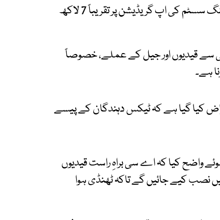
ملک کی وزارتِ انصاف کے مطابق جیلوں میں کولنگ سسٹم کی اپ گریڈیشن پر تقریباً 7 لاکھ
می سے قیدیوں اور جیل کے عملے، خصوصاً
ا ہے۔
راض کیا گیا ہے کہ ٹیکس دہندگان کے پیسے
وئے واضح کیا کہ اے سی براہِ راست قیدیوں
میں نصب کیے جائیں گے تاکہ ٹھنڈی ہوا