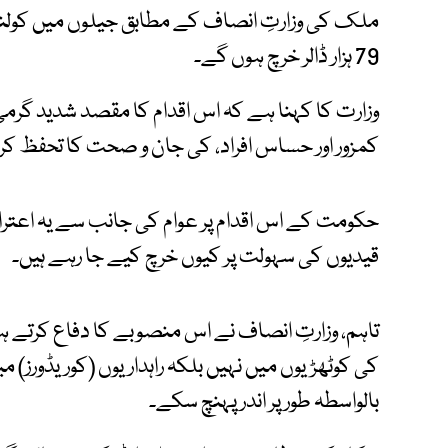
79 ہزار ڈالر خرچ ہوں گے۔
وزارت کا کہنا ہے کہ اس اقدام کا مقصد شدید گر
کمزور اور حساس افراد، کی جان و صحت کا تحفظ کرن
حکومت کے اس اقدام پر عوام کی جانب سے یہ اعت
قیدیوں کی سہولت پر کیوں خرچ کیے جا رہے ہیں۔
تاہم، وزارتِ انصاف نے اس منصوبے کا دفاع کرتے ہ
کی کوٹھڑیوں میں نہیں بلکہ راہداریوں (کوریڈورز) 
بالواسطہ طور پر اندر پہنچ سکے۔