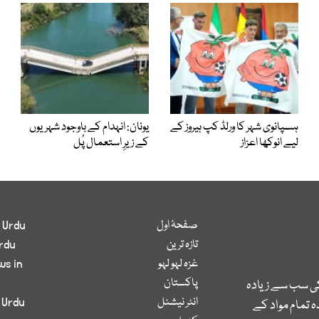
ہسپانوی شہر کا ورلڈ کپ ہیروز کے
یونان: انہدام کے باوجود شہریوں
لیے انوکھا اعزاز
کے زیرِ استعمال پُل
صفحۂ اول
 Urdu
تازہ ترین
rdu
غزہ لہو لہو
ws in
پاکستان
کی سب سے زیادہ
انٹر نیشنل
 Urdu
 تمام مواد کے