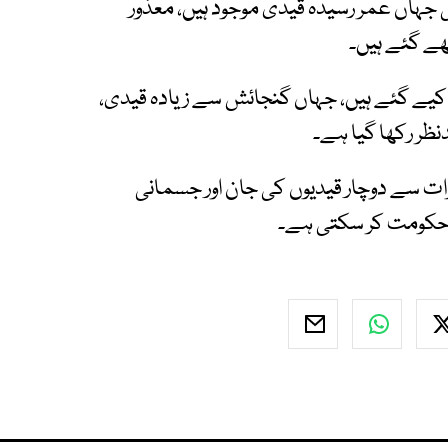
 جہاں عمر رسیدہ قیدی موجود ہیں، معذور
کھے گئے ہیں۔
یے گئے ہیں، جہاں گنجائش سے زیادہ قیدی،
ظر رکھا گیا ہے۔
ت سے دوچار قیدیوں کی جان اور جسمانی
و حکومت کر سکتی ہے۔