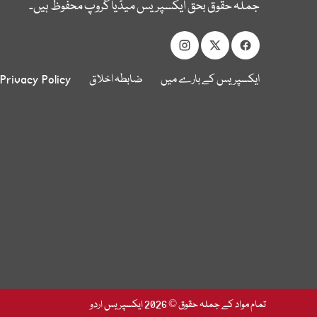
جملہ حقوق بحق ایکسپریس میڈیا گروپ محفوظ ہیں۔
ایکسپریس کے بارے میں
ضابطہ اخلاق
Privacy Policy
تمام مواد کے جملہ حقوق © 2026 ایکسپریس اردو