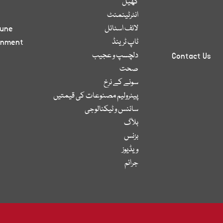
کھیل
انٹرٹینمنٹ
لائف اسٹائل
bune
ٹاپ ٹرینڈ
inment
دلچسپ و عجیب
Contact Us
صحت
سونے کے نرخ
پیٹرولیم مصنوعات کی قیمتیں
سائنس و ٹیکنالوجی
بلاگ
بزنس
ویڈیوز
جرائم