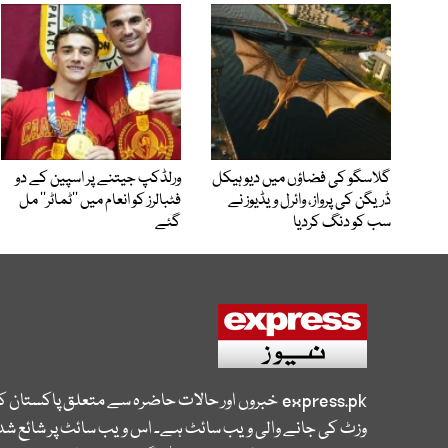
گلاسگو کی فضاؤں میں دیو ہیکل
ورلڈکپ جیتنے پر اسپین کے دو
ڈریگن کی پرواز، وائرل ویڈیوز نے
فٹبالرز کو انعام میں ’’ٹماٹر‘‘ مل
سب کو دنگ کردیا
گئے
express.pk
خبروں اور حالات حاضرہ سے متعلق پاکستان 
وزٹ کی جانے والی ویب سائٹ ہے۔ اس ویب سائٹ پر شائع شدہ