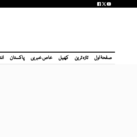
صفحۂ اول
تازہ ترین
کھیل
خاص خبریں
پاکستان
انٹ