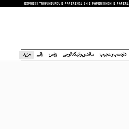
EXPRESS TRIBUNE
URDU E-PAPER
ENGLISH E-PAPER
SINDHI E-PAPER
L
دلچسپ و عجیب
سائنس و ٹیکنالوجی
بزنس
رائے
مزید