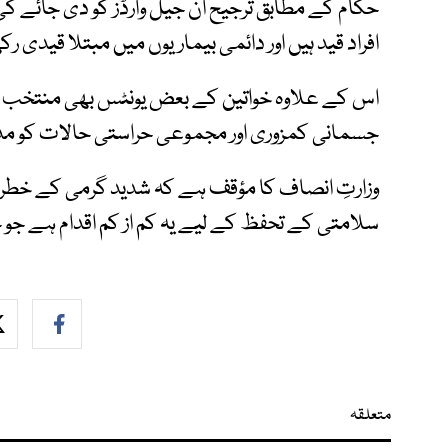
حکام کے مطابق ترجیح ان جیل وارڈز کو دی جائے گی
افراد قید ہیں اور دائمی بیماریوں میں مبتلا قیدی ر
اس کے علاوہ خواتین کے بعض یونٹس بھی منتخب ک
جسمانی کمزوری اور مجموعی حراستی حالات کو مدن
وزارتِ انصاف کا مؤقف ہے کہ شدید گرمی کے خطرا
سلامتی کے تحفظ کے لیے یہ کم از کم اقدام ہے ج
متعلقہ