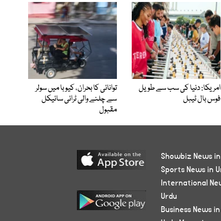
امریکا: دنیا کی سب سے طویل
توانائی کا بحران، کیوبا میں سولر
فوس بال ٹیبل
سے چلنے والی ٹرائی سائیکل
مقبول
Showbiz News in
Sports News in U
International Ne
Urdu
Business News in