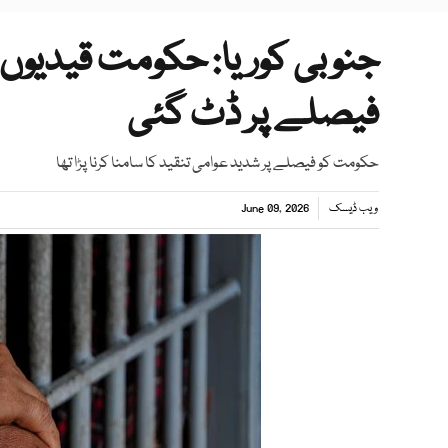
جنوبی کوریا: حکومت قیدیوں
فیصلے پر ڈٹ گئی
حکومت کو فیصلے پر شدید عوامی تنقید کا سامنا کرنا پڑا تھا
ویب ڈیسک
June 09, 2026