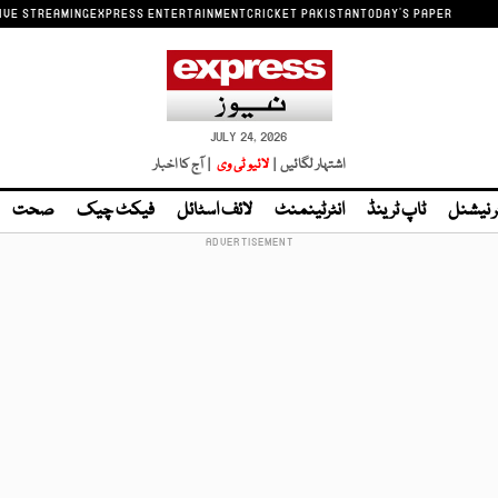
IVE STREAMING
EXPRESS ENTERTAINMENT
CRICKET PAKISTAN
TODAY'S PAPER
JULY 24, 2026
اشتہار لگائیں |
لائیو ٹی وی
| آج کا اخبار
ر نیشنل
ٹاپ ٹرینڈ
انٹرٹینمنٹ
لائف اسٹائل
فیکٹ چیک
صحت